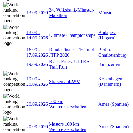
24. Volksbank-Münster-
13.09.2026
Münster
Marathon
13.09
-
Budapest
Ultimate Championships
14.09.2026
(Ungarn)
16.09
-
Bundesfinale JTFO und
Berlin-
17.09.2026
JTFP 2026
Charlottenburg
Black Forest ULTRA
19.09.2026
Kirchzarten
Trail Run
19.09
-
Kopenhagen
Straßenlauf-WM
20.09.2026
(Dänemark)
100 km
20.09.2026
Ames (Spanien)
Weltmeisterschaften
Masters 100 km
20.09.2026
Ames (Spanien)
Weltmeisterschaften