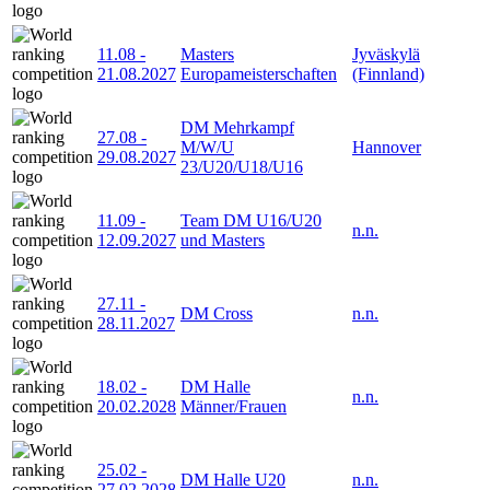
11.08
-
Masters
Jyväskylä
21.08.2027
Europameisterschaften
(Finnland)
DM Mehrkampf
27.08
-
M/W/U
Hannover
29.08.2027
23/U20/U18/U16
11.09
-
Team DM U16/U20
n.n.
12.09.2027
und Masters
27.11
-
DM Cross
n.n.
28.11.2027
18.02
-
DM Halle
n.n.
20.02.2028
Männer/Frauen
25.02
-
DM Halle U20
n.n.
27.02.2028