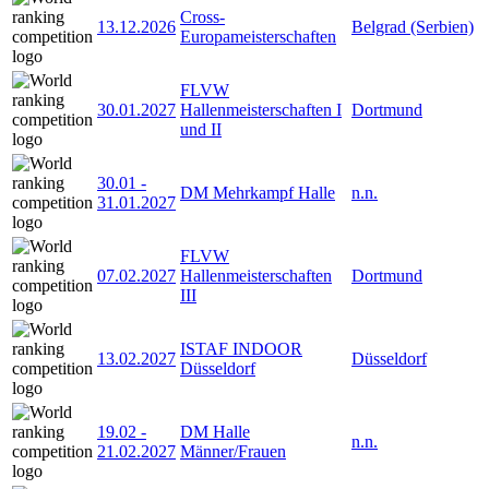
Cross-
13.12.2026
Belgrad (Serbien)
Europameisterschaften
FLVW
30.01.2027
Hallenmeisterschaften I
Dortmund
und II
30.01
-
DM Mehrkampf Halle
n.n.
31.01.2027
FLVW
07.02.2027
Hallenmeisterschaften
Dortmund
III
ISTAF INDOOR
13.02.2027
Düsseldorf
Düsseldorf
19.02
-
DM Halle
n.n.
21.02.2027
Männer/Frauen