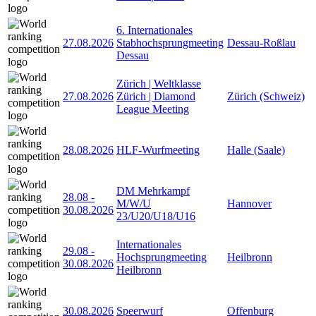
6. Internationales
27.08.2026
Stabhochsprungmeeting
Dessau-Roßlau
Dessau
Zürich | Weltklasse
27.08.2026
Zürich | Diamond
Zürich (Schweiz)
League Meeting
28.08.2026
HLF-Wurfmeeting
Halle (Saale)
DM Mehrkampf
28.08
-
M/W/U
Hannover
30.08.2026
23/U20/U18/U16
Internationales
29.08
-
Hochsprungmeeting
Heilbronn
30.08.2026
Heilbronn
30.08.2026
Speerwurf
Offenburg