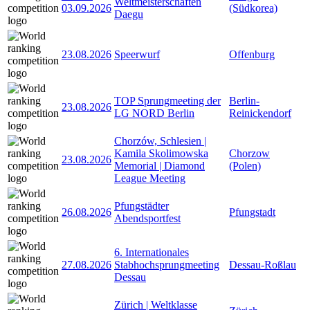
Weltmeisterschaften
03.09.2026
(Südkorea)
Daegu
23.08.2026
Speerwurf
Offenburg
TOP Sprungmeeting der
Berlin-
23.08.2026
LG NORD Berlin
Reinickendorf
Chorzów, Schlesien |
Kamila Skolimowska
Chorzow
23.08.2026
Memorial | Diamond
(Polen)
League Meeting
Pfungstädter
26.08.2026
Pfungstadt
Abendsportfest
6. Internationales
27.08.2026
Stabhochsprungmeeting
Dessau-Roßlau
Dessau
Zürich | Weltklasse