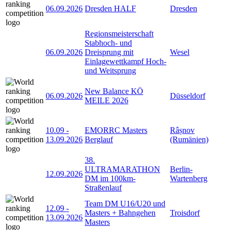
06.09.2026
Dresden HALF
Dresden
Regionsmeisterschaft
Stabhoch- und
06.09.2026
Dreisprung mit
Wesel
Einlagewettkampf Hoch-
und Weitsprung
New Balance KÖ
06.09.2026
Düsseldorf
MEILE 2026
10.09
-
EMORRC Masters
Râșnov
13.09.2026
Berglauf
(Rumänien)
38.
ULTRAMARATHON
Berlin-
12.09.2026
DM im 100km-
Wartenberg
Straßenlauf
Team DM U16/U20 und
12.09
-
Masters + Bahngehen
Troisdorf
13.09.2026
Masters