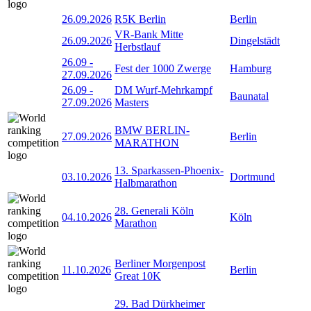
26.09.2026
R5K Berlin
Berlin
VR-Bank Mitte
26.09.2026
Dingelstädt
Herbstlauf
26.09
-
Fest der 1000 Zwerge
Hamburg
27.09.2026
26.09
-
DM Wurf-Mehrkampf
Baunatal
27.09.2026
Masters
BMW BERLIN-
27.09.2026
Berlin
MARATHON
13. Sparkassen-Phoenix-
03.10.2026
Dortmund
Halbmarathon
28. Generali Köln
04.10.2026
Köln
Marathon
Berliner Morgenpost
11.10.2026
Berlin
Great 10K
29. Bad Dürkheimer