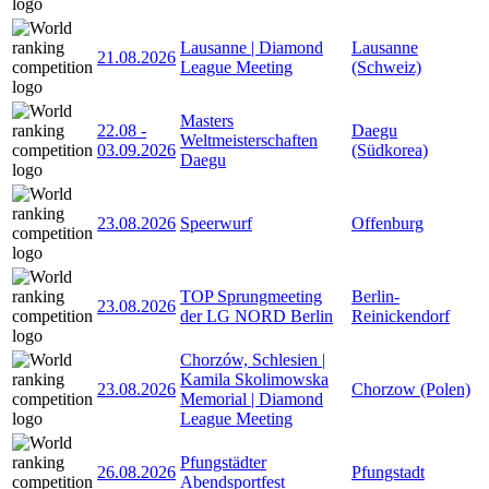
Lausanne | Diamond
Lausanne
21.08.2026
League Meeting
(Schweiz)
Masters
22.08
-
Daegu
Weltmeisterschaften
03.09.2026
(Südkorea)
Daegu
23.08.2026
Speerwurf
Offenburg
TOP Sprungmeeting
Berlin-
23.08.2026
der LG NORD Berlin
Reinickendorf
Chorzów, Schlesien |
Kamila Skolimowska
23.08.2026
Chorzow (Polen)
Memorial | Diamond
League Meeting
Pfungstädter
26.08.2026
Pfungstadt
Abendsportfest