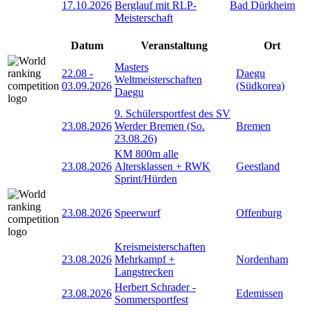
17.10.2026
Berglauf mit RLP-
Bad Dürkheim
Meisterschaft
Datum
Veranstaltung
Ort
Masters
22.08
-
Daegu
Weltmeisterschaften
03.09.2026
(Südkorea)
Daegu
9. Schülersportfest des SV
23.08.2026
Werder Bremen (So.
Bremen
23.08.26)
KM 800m alle
23.08.2026
Altersklassen + RWK
Geestland
Sprint/Hürden
23.08.2026
Speerwurf
Offenburg
Kreismeisterschaften
23.08.2026
Mehrkampf +
Nordenham
Langstrecken
Herbert Schrader -
23.08.2026
Edemissen
Sommersportfest