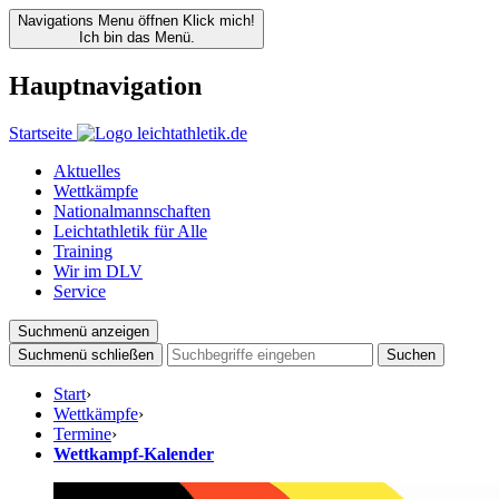
Navigations Menu öffnen
Klick mich!
Ich bin das Menü.
Hauptnavigation
Startseite
Aktuelles
Wettkämpfe
Nationalmannschaften
Leichtathletik für Alle
Training
Wir im DLV
Service
Suchmenü anzeigen
Suchmenü schließen
Suchen
Start
›
Wettkämpfe
›
Termine
›
Wettkampf-Kalender