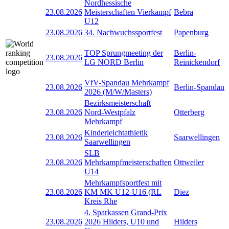
Nordhessische
23.08.2026
Meisterschaften Vierkampf
Bebra
U12
23.08.2026
34. Nachwuchssportfest
Papenburg
TOP Sprungmeeting der
Berlin-
23.08.2026
LG NORD Berlin
Reinickendorf
VfV-Spandau Mehrkampf
23.08.2026
Berlin-Spandau
2026 (M/W/Masters)
Bezirksmeisterschaft
23.08.2026
Nord-Westpfalz
Otterberg
Mehrkampf
Kinderleichtathletik
23.08.2026
Saarwellingen
Saarwellingen
SLB
23.08.2026
Mehrkampfmeisterschaften
Ottweiler
U14
Mehrkampfsportfest mit
23.08.2026
KM MK U12-U16 (RL
Diez
Kreis Rhe
4. Sparkassen Grand-Prix
23.08.2026
2026 Hilders, U10 und
Hilders