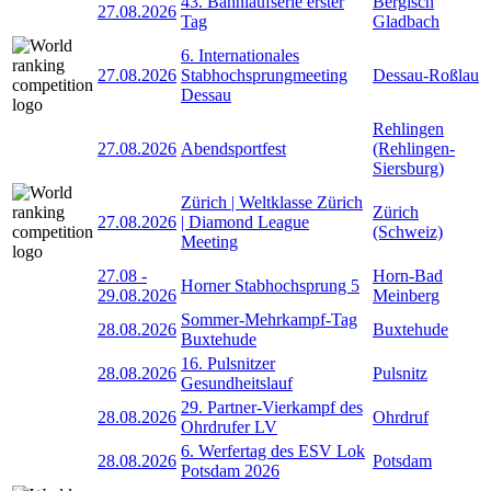
43. Bahnlaufserie erster
Bergisch
27.08.2026
Tag
Gladbach
6. Internationales
27.08.2026
Stabhochsprungmeeting
Dessau-Roßlau
Dessau
Rehlingen
27.08.2026
Abendsportfest
(Rehlingen-
Siersburg)
Zürich | Weltklasse Zürich
Zürich
27.08.2026
| Diamond League
(Schweiz)
Meeting
27.08
-
Horn-Bad
Horner Stabhochsprung 5
29.08.2026
Meinberg
Sommer-Mehrkampf-Tag
28.08.2026
Buxtehude
Buxtehude
16. Pulsnitzer
28.08.2026
Pulsnitz
Gesundheitslauf
29. Partner-Vierkampf des
28.08.2026
Ohrdruf
Ohrdrufer LV
6. Werfertag des ESV Lok
28.08.2026
Potsdam
Potsdam 2026