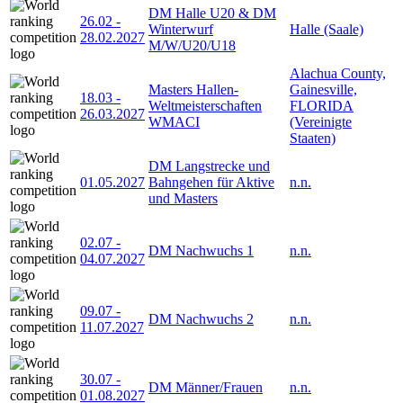
DM Halle U20 & DM
26.02
-
Winterwurf
Halle (Saale)
28.02.2027
M/W/U20/U18
Alachua County,
Masters Hallen-
Gainesville,
18.03
-
Weltmeisterschaften
FLORIDA
26.03.2027
WMACI
(Vereinigte
Staaten)
DM Langstrecke und
01.05.2027
Bahngehen für Aktive
n.n.
und Masters
02.07
-
DM Nachwuchs 1
n.n.
04.07.2027
09.07
-
DM Nachwuchs 2
n.n.
11.07.2027
30.07
-
DM Männer/Frauen
n.n.
01.08.2027