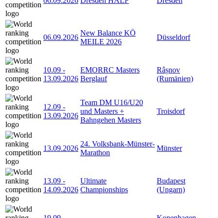
06.09.2026
Dresden HALF
Dresden
New Balance KÖ
06.09.2026
Düsseldorf
MEILE 2026
10.09
-
EMORRC Masters
Râșnov
13.09.2026
Berglauf
(Rumänien)
Team DM U16/U20
12.09
-
und Masters +
Troisdorf
13.09.2026
Bahngehen Masters
24. Volksbank-Münster-
13.09.2026
Münster
Marathon
13.09
-
Ultimate
Budapest
14.09.2026
Championships
(Ungarn)
19.09
-
Kopenhagen