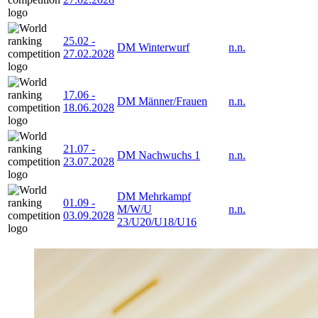
25.02
-
DM Winterwurf
n.n.
27.02.2028
17.06
-
DM Männer/Frauen
n.n.
18.06.2028
21.07
-
DM Nachwuchs 1
n.n.
23.07.2028
DM Mehrkampf
01.09
-
M/W/U
n.n.
03.09.2028
23/U20/U18/U16