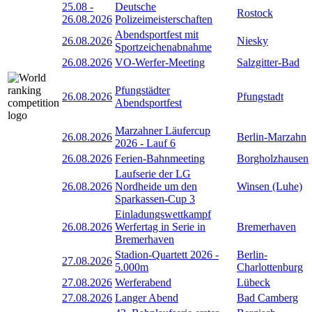
25.08
-
Deutsche
Rostock
26.08.2026
Polizeimeisterschaften
Abendsportfest mit
26.08.2026
Niesky
Sportzeichenabnahme
26.08.2026
VO-Werfer-Meeting
Salzgitter-Bad
Pfungstädter
26.08.2026
Pfungstadt
Abendsportfest
Marzahner Läufercup
26.08.2026
Berlin-Marzahn
2026 - Lauf 6
26.08.2026
Ferien-Bahnmeeting
Borgholzhausen
Laufserie der LG
26.08.2026
Nordheide um den
Winsen (Luhe)
Sparkassen-Cup 3
Einladungswettkampf
26.08.2026
Werfertag in Serie in
Bremerhaven
Bremerhaven
Stadion-Quartett 2026 -
Berlin-
27.08.2026
5.000m
Charlottenburg
27.08.2026
Werferabend
Lübeck
27.08.2026
Langer Abend
Bad Camberg