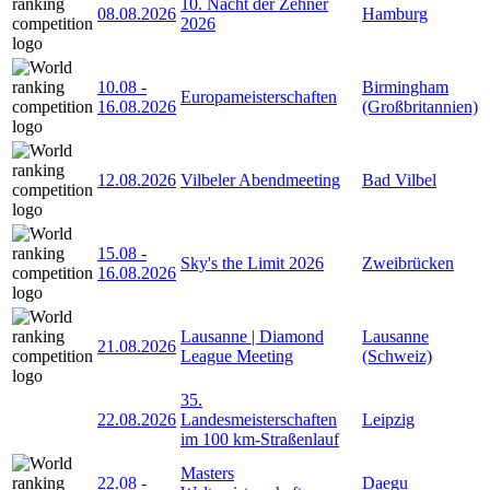
10. Nacht der Zehner
08.08.2026
Hamburg
2026
10.08
-
Birmingham
Europameisterschaften
16.08.2026
(Großbritannien)
12.08.2026
Vilbeler Abendmeeting
Bad Vilbel
15.08
-
Sky's the Limit 2026
Zweibrücken
16.08.2026
Lausanne | Diamond
Lausanne
21.08.2026
League Meeting
(Schweiz)
35.
22.08.2026
Landesmeisterschaften
Leipzig
im 100 km-Straßenlauf
Masters
22.08
-
Daegu