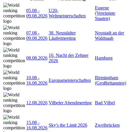
Eugene
05.08
-
U20-
(Vereinigte
09.08.2026
Weltmeisterschaften
Staaten)
07.08
-
38. Neustädter
Neustadt an der
09.08.2026
Läufermeeting
Waldnaab
10. Nacht der Zehner
08.08.2026
Hamburg
2026
10.08
-
Birmingham
Europameisterschaften
16.08.2026
(Großbritannien)
12.08.2026
Vilbeler Abendmeeting
Bad Vilbel
15.08
-
Sky's the Limit 2026
Zweibrücken
16.08.2026