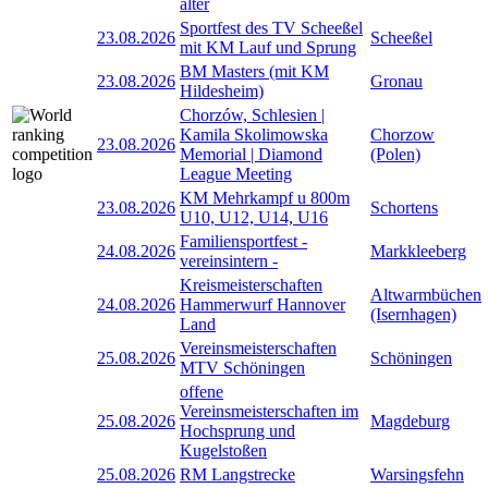
älter
Sportfest des TV Scheeßel
23.08.2026
Scheeßel
mit KM Lauf und Sprung
BM Masters (mit KM
23.08.2026
Gronau
Hildesheim)
Chorzów, Schlesien |
Kamila Skolimowska
Chorzow
23.08.2026
Memorial | Diamond
(Polen)
League Meeting
KM Mehrkampf u 800m
23.08.2026
Schortens
U10, U12, U14, U16
Familiensportfest -
24.08.2026
Markkleeberg
vereinsintern -
Kreismeisterschaften
Altwarmbüchen
24.08.2026
Hammerwurf Hannover
(Isernhagen)
Land
Vereinsmeisterschaften
25.08.2026
Schöningen
MTV Schöningen
offene
Vereinsmeisterschaften im
25.08.2026
Magdeburg
Hochsprung und
Kugelstoßen
25.08.2026
RM Langstrecke
Warsingsfehn