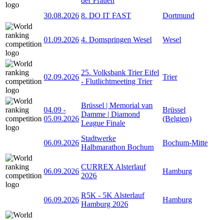
der Frauen
30.08.2026
8. DO IT FAST
Dortmund
01.09.2026
4. Domspringen Wesel
Wesel
25. Volksbank Trier Eifel
02.09.2026
Trier
- Flutlichtmeeting Trier
Brüssel | Memorial van
04.09
-
Brüssel
Damme | Diamond
05.09.2026
(Belgien)
League Finale
Stadtwerke
06.09.2026
Bochum-Mitte
Halbmarathon Bochum
CURREX Alsterlauf
06.09.2026
Hamburg
2026
R5K - 5K Alsterlauf
06.09.2026
Hamburg
Hamburg 2026