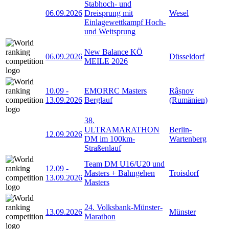
Stabhoch- und
06.09.2026
Dreisprung mit
Wesel
Einlagewettkampf Hoch-
und Weitsprung
New Balance KÖ
06.09.2026
Düsseldorf
MEILE 2026
10.09
-
EMORRC Masters
Râșnov
13.09.2026
Berglauf
(Rumänien)
38.
ULTRAMARATHON
Berlin-
12.09.2026
DM im 100km-
Wartenberg
Straßenlauf
Team DM U16/U20 und
12.09
-
Masters + Bahngehen
Troisdorf
13.09.2026
Masters
24. Volksbank-Münster-
13.09.2026
Münster
Marathon