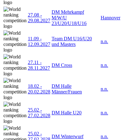
DM Mehrkampf
27.08
-
M/W/U
Hannover
29.08.2027
23/U20/U18/U16
11.09
-
Team DM U16/U20
n.n.
12.09.2027
und Masters
27.11
-
DM Cross
n.n.
28.11.2027
18.02
-
DM Halle
n.n.
20.02.2028
Männer/Frauen
25.02
-
DM Halle U20
n.n.
27.02.2028
25.02
-
DM Winterwurf
n.n.
27.02.2028