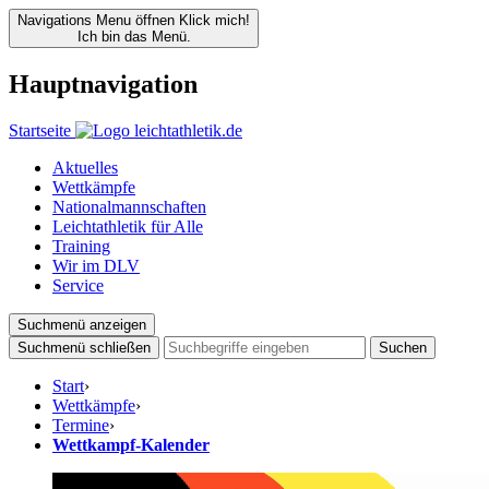
Navigations Menu öffnen
Klick mich!
Ich bin das Menü.
Hauptnavigation
Startseite
Aktuelles
Wettkämpfe
Nationalmannschaften
Leichtathletik für Alle
Training
Wir im DLV
Service
Suchmenü anzeigen
Suchmenü schließen
Suchen
Start
›
Wettkämpfe
›
Termine
›
Wettkampf-Kalender