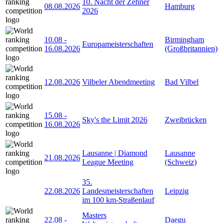
10. Nacht der Zehner
08.08.2026
Hamburg
2026
10.08
-
Birmingham
Europameisterschaften
16.08.2026
(Großbritannien)
12.08.2026
Vilbeler Abendmeeting
Bad Vilbel
15.08
-
Sky's the Limit 2026
Zweibrücken
16.08.2026
Lausanne | Diamond
Lausanne
21.08.2026
League Meeting
(Schweiz)
35.
22.08.2026
Landesmeisterschaften
Leipzig
im 100 km-Straßenlauf
Masters
22.08
-
Daegu