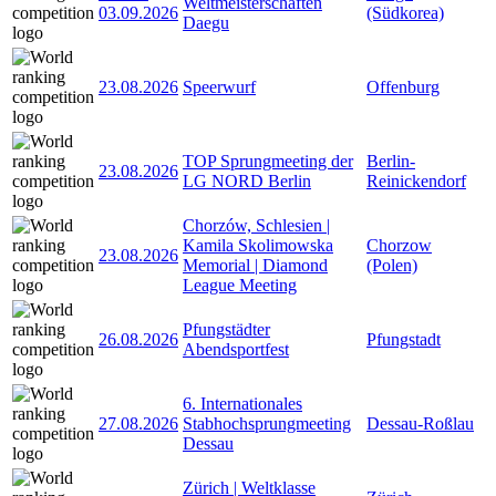
Weltmeisterschaften
03.09.2026
(Südkorea)
Daegu
23.08.2026
Speerwurf
Offenburg
TOP Sprungmeeting der
Berlin-
23.08.2026
LG NORD Berlin
Reinickendorf
Chorzów, Schlesien |
Kamila Skolimowska
Chorzow
23.08.2026
Memorial | Diamond
(Polen)
League Meeting
Pfungstädter
26.08.2026
Pfungstadt
Abendsportfest
6. Internationales
27.08.2026
Stabhochsprungmeeting
Dessau-Roßlau
Dessau
Zürich | Weltklasse