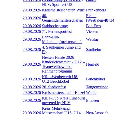
NLV, Sportfest U8
29.08.2026
Kreismeisterschaften Wurf
Frankenberg
40.
Reken
29.08.2026
Gemeindemeisterschaften
(Westfalen/48734
29.08.2026
Stabhochsprung
Bad Ems
29.08.2026
71. Feriensportfest
Viersen
Lahn-Dill-
29.08.2026
Wetzlar
Mehrkampfmeisterschaft
4. Saulheimer Jump and
29.08.2026
Saulheim
Fly
Hessen-Finale 2026
Kinderleichtathletik U12 –
29.08.2026
Hünfeld
Teamwettbewerb -
Rahmenprogramm
KiLa-Wettbewerb U8-
29.08.2026
Bruchköbel
U12 Bruchköbel
29.08.2026
26. Stadionfest
Tangermünde
29.08.2026
Kreismeisterschaft - Einzel
Werlte
KiLa-Cup Kreis Lüneburg
29.08.2026
Embsen
powered by NLV
Kreis Mehrkampf
29.08.2026
Meisterschaft U16, U14
Neu-Anspach