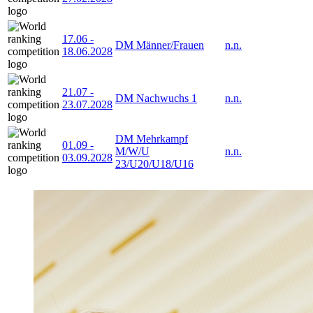
17.06
-
DM Männer/Frauen
n.n.
18.06.2028
21.07
-
DM Nachwuchs 1
n.n.
23.07.2028
DM Mehrkampf
01.09
-
M/W/U
n.n.
03.09.2028
23/U20/U18/U16