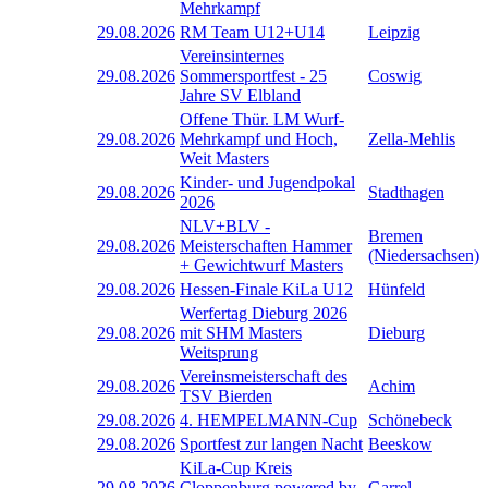
Mehrkampf
29.08.2026
RM Team U12+U14
Leipzig
Vereinsinternes
29.08.2026
Sommersportfest - 25
Coswig
Jahre SV Elbland
Offene Thür. LM Wurf-
29.08.2026
Mehrkampf und Hoch,
Zella-Mehlis
Weit Masters
Kinder- und Jugendpokal
29.08.2026
Stadthagen
2026
NLV+BLV -
Bremen
29.08.2026
Meisterschaften Hammer
(Niedersachsen)
+ Gewichtwurf Masters
29.08.2026
Hessen-Finale KiLa U12
Hünfeld
Werfertag Dieburg 2026
29.08.2026
mit SHM Masters
Dieburg
Weitsprung
Vereinsmeisterschaft des
29.08.2026
Achim
TSV Bierden
29.08.2026
4. HEMPELMANN-Cup
Schönebeck
29.08.2026
Sportfest zur langen Nacht
Beeskow
KiLa-Cup Kreis
29.08.2026
Cloppenburg powered by
Garrel