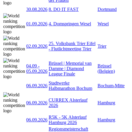
der Frauen
30.08.2026
8. DO IT FAST
Dortmund
01.09.2026
4. Domspringen Wesel
Wesel
25. Volksbank Trier Eifel
02.09.2026
Trier
- Flutlichtmeeting Trier
Brüssel | Memorial van
04.09
-
Brüssel
Damme | Diamond
05.09.2026
(Belgien)
League Finale
Stadtwerke
06.09.2026
Bochum-Mitte
Halbmarathon Bochum
CURREX Alsterlauf
06.09.2026
Hamburg
2026
R5K - 5K Alsterlauf
06.09.2026
Hamburg
Hamburg 2026
Regionsmeisterschaft