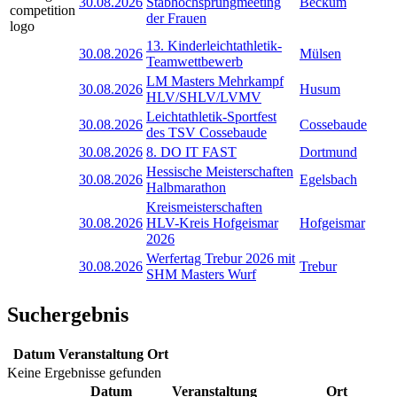
30.08.2026
Stabhochsprungmeeting
Beckum
der Frauen
13. Kinderleichtathletik-
30.08.2026
Mülsen
Teamwettbewerb
LM Masters Mehrkampf
30.08.2026
Husum
HLV/SHLV/LVMV
Leichtathletik-Sportfest
30.08.2026
Cossebaude
des TSV Cossebaude
30.08.2026
8. DO IT FAST
Dortmund
Hessische Meisterschaften
30.08.2026
Egelsbach
Halbmarathon
Kreismeisterschaften
30.08.2026
HLV-Kreis Hofgeismar
Hofgeismar
2026
Werfertag Trebur 2026 mit
30.08.2026
Trebur
SHM Masters Wurf
Suchergebnis
Datum
Veranstaltung
Ort
Keine Ergebnisse gefunden
Datum
Veranstaltung
Ort