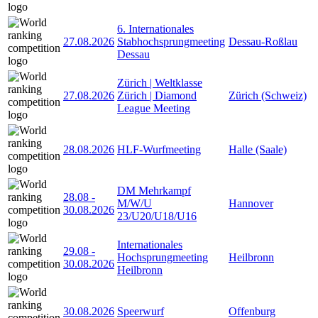
6. Internationales
27.08.2026
Stabhochsprungmeeting
Dessau-Roßlau
Dessau
Zürich | Weltklasse
27.08.2026
Zürich | Diamond
Zürich (Schweiz)
League Meeting
28.08.2026
HLF-Wurfmeeting
Halle (Saale)
DM Mehrkampf
28.08
-
M/W/U
Hannover
30.08.2026
23/U20/U18/U16
Internationales
29.08
-
Hochsprungmeeting
Heilbronn
30.08.2026
Heilbronn
30.08.2026
Speerwurf
Offenburg