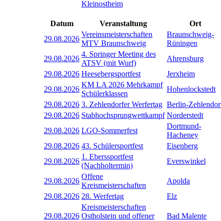
Kleinostheim
Datum
Veranstaltung
Ort
Vereinsmeisterschaften
Braunschweig-
29.08.2026
MTV Braunschweig
Rüningen
4. Springer Meeting des
29.08.2026
Ahrensburg
ATSV (mit Wurf)
29.08.2026
Heesebergsportfest
Jerxheim
KM LA 2026 Mehrkampf
29.08.2026
Hohenlockstedt
Schülerklassen
29.08.2026
3. Zehlendorfer Werfertag
Berlin-Zehlendor
29.08.2026
Stabhochsprungwettkampf
Norderstedt
Dortmund-
29.08.2026
LGO-Sommerfest
Hacheney
29.08.2026
43. Schülersportfest
Eisenberg
1. Eberssportfest
29.08.2026
Everswinkel
(Nachholtermin)
Offene
29.08.2026
Apolda
Kreismeisterschaften
29.08.2026
28. Werfertag
Elz
Kreismeisterschaften
29.08.2026
Ostholstein und offener
Bad Malente