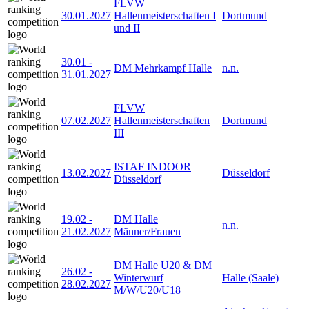
FLVW
30.01.2027
Hallenmeisterschaften I
Dortmund
und II
30.01
-
DM Mehrkampf Halle
n.n.
31.01.2027
FLVW
07.02.2027
Hallenmeisterschaften
Dortmund
III
ISTAF INDOOR
13.02.2027
Düsseldorf
Düsseldorf
19.02
-
DM Halle
n.n.
21.02.2027
Männer/Frauen
DM Halle U20 & DM
26.02
-
Winterwurf
Halle (Saale)
28.02.2027
M/W/U20/U18