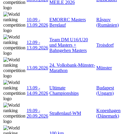
MEILE 2026
10.09
-
EMORRC Masters
Râșnov
13.09.2026
Berglauf
(Rumänien)
Team DM U16/U20
12.09
-
und Masters +
Troisdorf
13.09.2026
Bahngehen Masters
24. Volksbank-Münster-
13.09.2026
Münster
Marathon
13.09
-
Ultimate
Budapest
14.09.2026
Championships
(Ungarn)
19.09
-
Kopenhagen
Straßenlauf-WM
20.09.2026
(Dänemark)
100 km