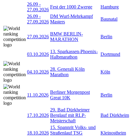
26.09
-
Fest der 1000 Zwerge
Hamburg
27.09.2026
26.09
-
DM Wurf-Mehrkampf
Baunatal
27.09.2026
Masters
BMW BERLIN-
27.09.2026
Berlin
MARATHON
13. Sparkassen-Phoenix-
03.10.2026
Dortmund
Halbmarathon
28. Generali Köln
04.10.2026
Köln
Marathon
Berliner Morgenpost
11.10.2026
Berlin
Great 10K
29. Bad Dürkheimer
17.10.2026
Berglauf mit RLP-
Bad Dürkheim
Meisterschaft
15. Spannrit Volks- und
18.10.2026
Straßenlauf TSG
Kleinostheim