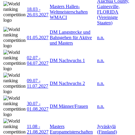
Alachua County,
Masters Hallen-
Gainesville,
18.03
-
Weltmeisterschaften
FLORIDA
26.03.2027
WMACI
(Vereinigte
Staaten)
DM Langstrecke und
01.05.2027
Bahngehen für Aktive
n.n.
und Masters
02.07
-
DM Nachwuchs 1
n.n.
04.07.2027
09.07
-
DM Nachwuchs 2
n.n.
11.07.2027
30.07
-
DM Männer/Frauen
n.n.
01.08.2027
11.08
-
Masters
Jyväskylä
21.08.2027
Europameisterschaften
(Finnland)