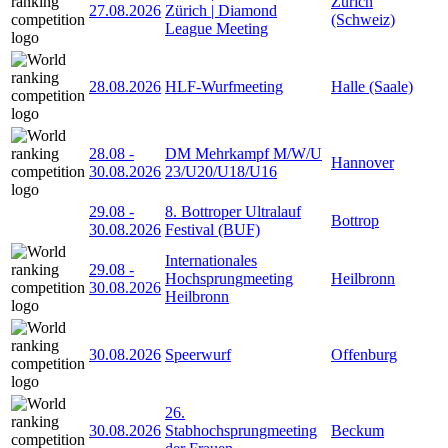
Zürich
27.08.2026
Zürich | Diamond
(Schweiz)
League Meeting
28.08.2026
HLF-Wurfmeeting
Halle (Saale)
28.08
-
DM Mehrkampf M/W/U
Hannover
30.08.2026
23/U20/U18/U16
29.08
-
8. Bottroper Ultralauf
Bottrop
30.08.2026
Festival (BUF)
Internationales
29.08
-
Hochsprungmeeting
Heilbronn
30.08.2026
Heilbronn
30.08.2026
Speerwurf
Offenburg
26.
30.08.2026
Stabhochsprungmeeting
Beckum