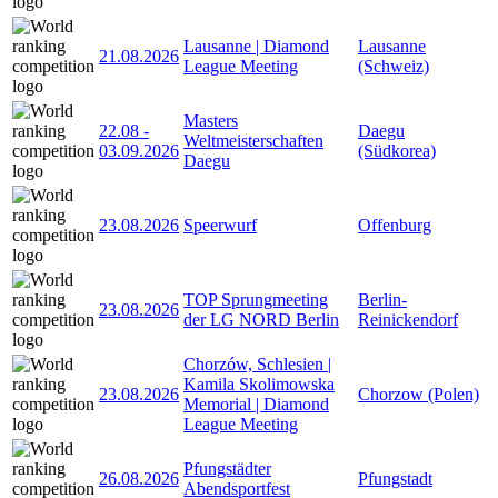
Lausanne | Diamond
Lausanne
21.08.2026
League Meeting
(Schweiz)
Masters
22.08
-
Daegu
Weltmeisterschaften
03.09.2026
(Südkorea)
Daegu
23.08.2026
Speerwurf
Offenburg
TOP Sprungmeeting
Berlin-
23.08.2026
der LG NORD Berlin
Reinickendorf
Chorzów, Schlesien |
Kamila Skolimowska
23.08.2026
Chorzow (Polen)
Memorial | Diamond
League Meeting
Pfungstädter
26.08.2026
Pfungstadt
Abendsportfest