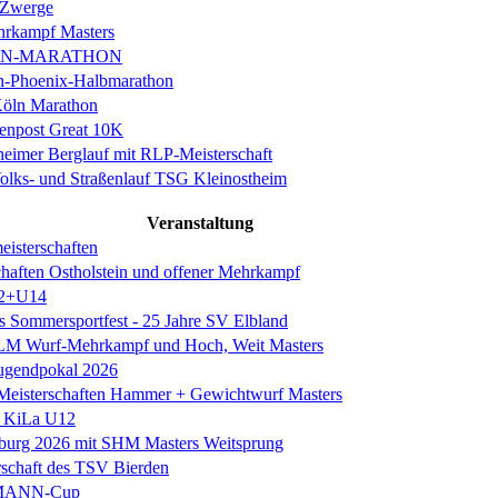
 Zwerge
rkampf Masters
IN-MARATHON
en-Phoenix-Halbmarathon
Köln Marathon
enpost Great 10K
eimer Berglauf mit RLP-Meisterschaft
Volks- und Straßenlauf TSG Kleinostheim
Veranstaltung
eisterschaften
chaften Ostholstein und offener Mehrkampf
2+U14
es Sommersportfest - 25 Jahre SV Elbland
 LM Wurf-Mehrkampf und Hoch, Weit Masters
Jugendpokal 2026
isterschaften Hammer + Gewichtwurf Masters
e KiLa U12
eburg 2026 mit SHM Masters Weitsprung
rschaft des TSV Bierden
MANN-Cup