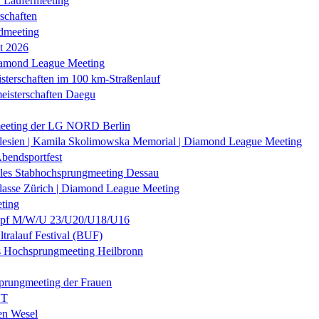
r Läufermeeting
schaften
dmeeting
it 2026
iamond League Meeting
sterschaften im 100 km-Straßenlauf
eisterschaften Daegu
eeting der LG NORD Berlin
lesien | Kamila Skolimowska Memorial | Diamond League Meeting
Abendsportfest
nales Stabhochsprungmeeting Dessau
klasse Zürich | Diamond League Meeting
ting
f M/W/U 23/U20/U18/U16
ltralauf Festival (BUF)
es Hochsprungmeeting Heilbronn
prungmeeting der Frauen
ST
en Wesel