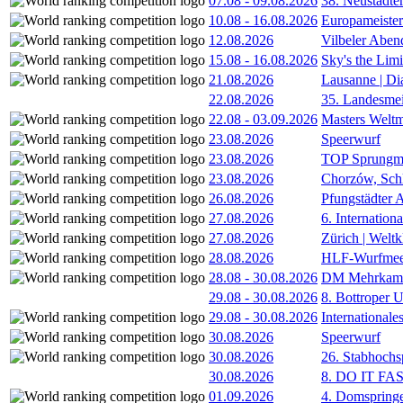
07.08
-
09.08.2026
38. Neustädte
10.08
-
16.08.2026
Europameister
12.08.2026
Vilbeler Aben
15.08
-
16.08.2026
Sky's the Lim
21.08.2026
Lausanne | D
22.08.2026
35. Landesmei
22.08
-
03.09.2026
Masters Weltm
23.08.2026
Speerwurf
23.08.2026
TOP Sprungm
23.08.2026
Chorzów, Sch
26.08.2026
Pfungstädter 
27.08.2026
6. Internatio
27.08.2026
Zürich | Welt
28.08.2026
HLF-Wurfmee
28.08
-
30.08.2026
DM Mehrkamp
29.08
-
30.08.2026
8. Bottroper U
29.08
-
30.08.2026
International
30.08.2026
Speerwurf
30.08.2026
26. Stabhochs
30.08.2026
8. DO IT FA
01.09.2026
4. Domspring