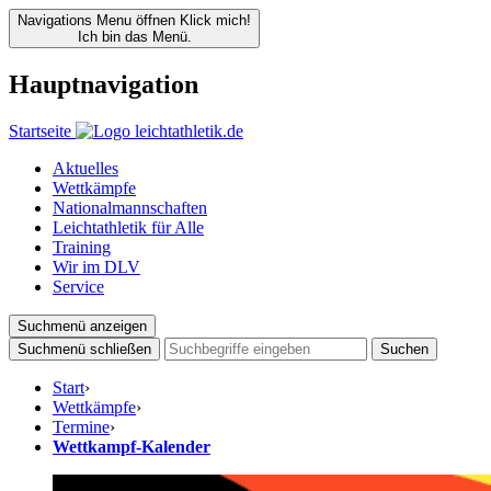
Navigations Menu öffnen
Klick mich!
Ich bin das Menü.
Hauptnavigation
Startseite
Aktuelles
Wettkämpfe
Nationalmannschaften
Leichtathletik für Alle
Training
Wir im DLV
Service
Suchmenü anzeigen
Suchmenü schließen
Suchen
Start
›
Wettkämpfe
›
Termine
›
Wettkampf-Kalender