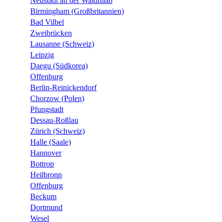
Neustadt an der Waldnaab
Birmingham (Großbritannien)
Bad Vilbel
Zweibrücken
Lausanne (Schweiz)
Leipzig
Daegu (Südkorea)
Offenburg
Berlin-Reinickendorf
Chorzow (Polen)
Pfungstadt
Dessau-Roßlau
Zürich (Schweiz)
Halle (Saale)
Hannover
Bottrop
Heilbronn
Offenburg
Beckum
Dortmund
Wesel