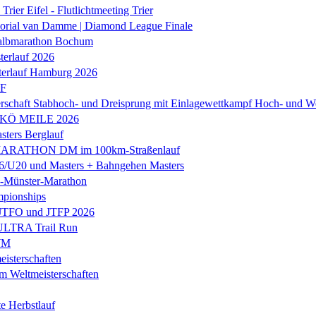
Trier Eifel - Flutlichtmeeting Trier
orial van Damme | Diamond League Finale
albmarathon Bochum
erlauf 2026
terlauf Hamburg 2026
LF
rschaft Stabhoch- und Dreisprung mit Einlagewettkampf Hoch- und W
 KÖ MEILE 2026
ers Berglauf
ARATHON DM im 100km-Straßenlauf
U20 und Masters + Bahngehen Masters
k-Münster-Marathon
mpionships
 JTFO und JTFP 2026
 ULTRA Trail Run
WM
isterschaften
m Weltmeisterschaften
e Herbstlauf