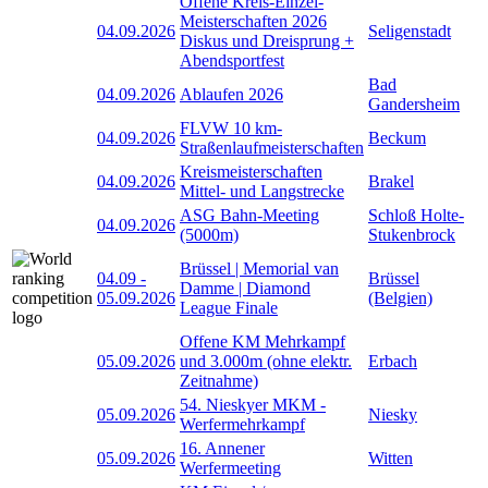
Offene Kreis-Einzel-
Meisterschaften 2026
04.09.2026
Seligenstadt
Diskus und Dreisprung +
Abendsportfest
Bad
04.09.2026
Ablaufen 2026
Gandersheim
FLVW 10 km-
04.09.2026
Beckum
Straßenlaufmeisterschaften
Kreismeisterschaften
04.09.2026
Brakel
Mittel- und Langstrecke
ASG Bahn-Meeting
Schloß Holte-
04.09.2026
(5000m)
Stukenbrock
Brüssel | Memorial van
04.09
-
Brüssel
Damme | Diamond
05.09.2026
(Belgien)
League Finale
Offene KM Mehrkampf
05.09.2026
und 3.000m (ohne elektr.
Erbach
Zeitnahme)
54. Nieskyer MKM -
05.09.2026
Niesky
Werfermehrkampf
16. Annener
05.09.2026
Witten
Werfermeeting