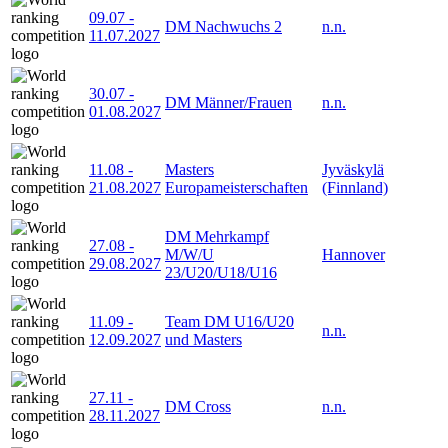
09.07
-
DM Nachwuchs 2
n.n.
11.07.2027
30.07
-
DM Männer/Frauen
n.n.
01.08.2027
11.08
-
Masters
Jyväskylä
21.08.2027
Europameisterschaften
(Finnland)
DM Mehrkampf
27.08
-
M/W/U
Hannover
29.08.2027
23/U20/U18/U16
11.09
-
Team DM U16/U20
n.n.
12.09.2027
und Masters
27.11
-
DM Cross
n.n.
28.11.2027