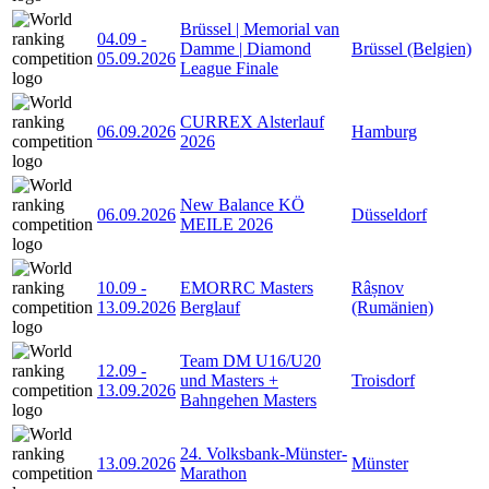
Brüssel | Memorial van
04.09
-
Damme | Diamond
Brüssel (Belgien)
05.09.2026
League Finale
CURREX Alsterlauf
06.09.2026
Hamburg
2026
New Balance KÖ
06.09.2026
Düsseldorf
MEILE 2026
10.09
-
EMORRC Masters
Râșnov
13.09.2026
Berglauf
(Rumänien)
Team DM U16/U20
12.09
-
und Masters +
Troisdorf
13.09.2026
Bahngehen Masters
24. Volksbank-Münster-
13.09.2026
Münster
Marathon