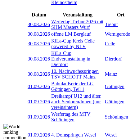
Kleinostheim
Datum
Veranstaltung
Ort
Werfertag Trebur 2026 mit
30.08.2026
Trebur
SHM Masters Wurf
30.08.2026
offene LM Berglauf
Wernigerode
KiLa-Cup Kreis Celle
30.08.2026
Celle
powered by NLV
KiLa-Cup
30.08.2026
Endveranstaltung in
Dierdorf
Dierdorf
10. Nachwuchsspringen
30.08.2026
Mainz
TSV SCHOTT Mainz
Bahnlaufserie der LG
01.09.2026
Göttingen
Göttingen, Teil 1
Dreikampf U12 und älter,
01.09.2026
auch Senioren/Innen (nur
Göttingen
vereinsintern)
Werfertag des MTV
01.09.2026
Schöningen
Schöningen
01.09.2026
4. Domspringen Wesel
Wesel