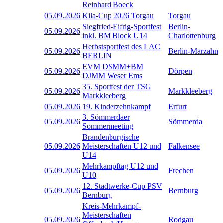
Reinhard Boeck
05.09.2026
Kila-Cup 2026 Torgau
Torgau
Siegfried-Eifrig-Sportfest
Berlin-
05.09.2026
inkl. BM Block U14
Charlottenburg
Herbstsportfest des LAC
05.09.2026
Berlin-Marzahn
BERLIN
EVM DSMM+BM
05.09.2026
Dörpen
DJMM Weser Ems
35. Sportfest der TSG
05.09.2026
Markkleeberg
Markkleeberg
05.09.2026
19. Kinderzehnkampf
Erfurt
3. Sömmerdaer
05.09.2026
Sömmerda
Sommermeeting
Brandenburgische
05.09.2026
Meisterschaften U12 und
Falkensee
U14
Mehrkampftag U12 und
05.09.2026
Frechen
U10
12. Stadtwerke-Cup PSV
05.09.2026
Bernburg
Bernburg
Kreis-Mehrkampf-
Meisterschaften
05.09.2026
Rodgau