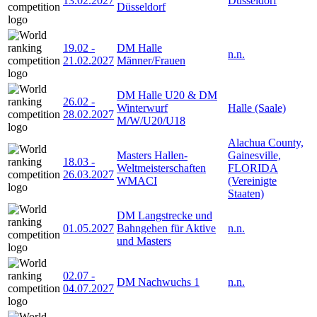
13.02.2027
Düsseldorf
Düsseldorf
19.02
-
DM Halle
n.n.
21.02.2027
Männer/Frauen
DM Halle U20 & DM
26.02
-
Winterwurf
Halle (Saale)
28.02.2027
M/W/U20/U18
Alachua County,
Masters Hallen-
Gainesville,
18.03
-
Weltmeisterschaften
FLORIDA
26.03.2027
WMACI
(Vereinigte
Staaten)
DM Langstrecke und
01.05.2027
Bahngehen für Aktive
n.n.
und Masters
02.07
-
DM Nachwuchs 1
n.n.
04.07.2027