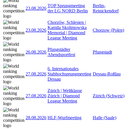
TOP Sprungmeeting
Berlin-
23.08.2026
der LG NORD Berlin
Reinickendorf
Chorzów, Schlesien |
Kamila Skolimowska
23.08.2026
Chorzow (Polen)
Memorial | Diamond
League Meeting
Pfungstädter
26.08.2026
Pfungstadt
Abendsportfest
6. Internationales
27.08.2026
Stabhochsprungmeeting
Dessau-Roßlau
Dessau
Zürich | Weltklasse
27.08.2026
Zürich | Diamond
Zürich (Schweiz)
League Meeting
28.08.2026
HLF-Wurfmeeting
Halle (Saale)