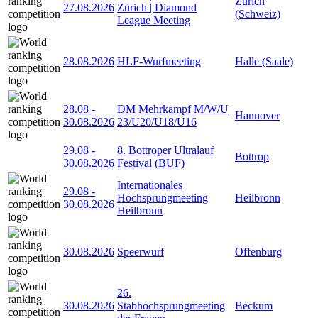
Zürich
27.08.2026
Zürich | Diamond
(Schweiz)
League Meeting
28.08.2026
HLF-Wurfmeeting
Halle (Saale)
28.08
-
DM Mehrkampf M/W/U
Hannover
30.08.2026
23/U20/U18/U16
29.08
-
8. Bottroper Ultralauf
Bottrop
30.08.2026
Festival (BUF)
Internationales
29.08
-
Hochsprungmeeting
Heilbronn
30.08.2026
Heilbronn
30.08.2026
Speerwurf
Offenburg
26.
30.08.2026
Stabhochsprungmeeting
Beckum