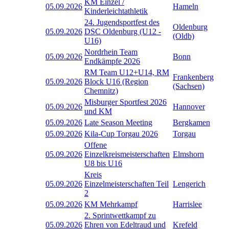
KM Einzel /
05.09.2026
Hameln
Kinderleichtathletik
24. Jugendsportfest des
Oldenburg
05.09.2026
DSC Oldenburg (U12 -
(Oldb)
U16)
Nordrhein Team
05.09.2026
Bonn
Endkämpfe 2026
RM Team U12+U14, RM
Frankenberg
05.09.2026
Block U16 (Region
(Sachsen)
Chemnitz)
Misburger Sportfest 2026
05.09.2026
Hannover
und KM
05.09.2026
Late Season Meeting
Bergkamen
05.09.2026
Kila-Cup Torgau 2026
Torgau
Offene
05.09.2026
Einzelkreismeisterschaften
Elmshorn
U8 bis U16
Kreis
05.09.2026
Einzelmeisterschaften Teil
Lengerich
2
05.09.2026
KM Mehrkampf
Harrislee
2. Sprintwettkampf zu
05.09.2026
Ehren von Edeltraud und
Krefeld