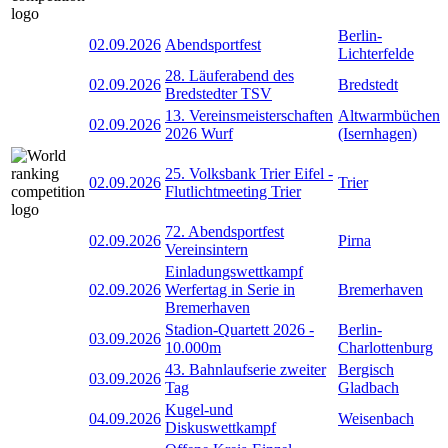
Berlin-
02.09.2026
Abendsportfest
Lichterfelde
28. Läuferabend des
02.09.2026
Bredstedt
Bredstedter TSV
13. Vereinsmeisterschaften
Altwarmbüchen
02.09.2026
2026 Wurf
(Isernhagen)
25. Volksbank Trier Eifel -
02.09.2026
Trier
Flutlichtmeeting Trier
72. Abendsportfest
02.09.2026
Pirna
Vereinsintern
Einladungswettkampf
02.09.2026
Werfertag in Serie in
Bremerhaven
Bremerhaven
Stadion-Quartett 2026 -
Berlin-
03.09.2026
10.000m
Charlottenburg
43. Bahnlaufserie zweiter
Bergisch
03.09.2026
Tag
Gladbach
Kugel-und
04.09.2026
Weisenbach
Diskuswettkampf