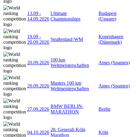
13.09
-
Ultimate
Budapest
14.09.2026
Championships
(Ungarn)
19.09
-
Kopenhagen
Straßenlauf-WM
20.09.2026
(Dänemark)
100 km
20.09.2026
Ames (Spanien)
Weltmeisterschaften
Masters 100 km
20.09.2026
Ames (Spanien)
Weltmeisterschaften
BMW BERLIN-
27.09.2026
Berlin
MARATHON
28. Generali Köln
04.10.2026
Köln
Marathon