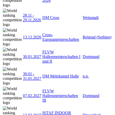
2026
28.11
-
DM Cross
Weinstadt
29.11.2026
Cross-
13.12.2026
Belgrad (Serbien)
Europameisterschaften
FLVW
30.01.2027
Hallenmeisterschaften I
Dortmund
und II
30.01
-
DM Mehrkampf Halle
n.n.
31.01.2027
FLVW
07.02.2027
Hallenmeisterschaften
Dortmund
III
ISTAF INDOOR