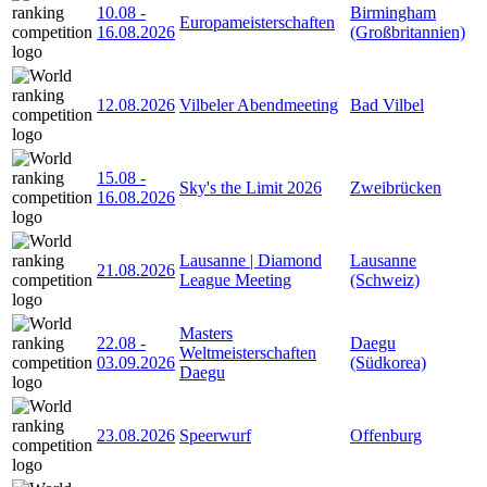
10.08
-
Birmingham
Europameisterschaften
16.08.2026
(Großbritannien)
12.08.2026
Vilbeler Abendmeeting
Bad Vilbel
15.08
-
Sky's the Limit 2026
Zweibrücken
16.08.2026
Lausanne | Diamond
Lausanne
21.08.2026
League Meeting
(Schweiz)
Masters
22.08
-
Daegu
Weltmeisterschaften
03.09.2026
(Südkorea)
Daegu
23.08.2026
Speerwurf
Offenburg