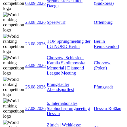
Weltmeisterschaften
03.09.2026
(Südkorea)
Daegu
23.08.2026
Speerwurf
Offenburg
TOP Sprungmeeting der
Berlin-
23.08.2026
LG NORD Berlin
Reinickendorf
Chorzów, Schlesien |
Kamila Skolimowska
Chorzow
23.08.2026
Memorial | Diamond
(Polen)
League Meeting
Pfungstädter
26.08.2026
Pfungstadt
Abendsportfest
6. Internationales
27.08.2026
Stabhochsprungmeeting
Dessau-Roßlau
Dessau
Zürich | Weltklasse