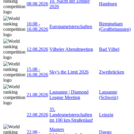
10. Nacht der Zehner
08.08.2026
Hamburg
2026
10.08
-
Birmingham
Europameisterschaften
16.08.2026
(Großbritannien)
12.08.2026
Vilbeler Abendmeeting
Bad Vilbel
15.08
-
Sky's the Limit 2026
Zweibrücken
16.08.2026
Lausanne | Diamond
Lausanne
21.08.2026
League Meeting
(Schweiz)
35.
22.08.2026
Landesmeisterschaften
Leipzig
im 100 km-Straßenlauf
Masters
22.08
-
Daegu