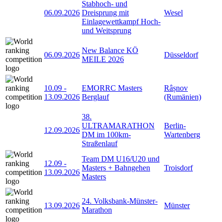
Stabhoch- und
06.09.2026
Dreisprung mit
Wesel
Einlagewettkampf Hoch-
und Weitsprung
New Balance KÖ
06.09.2026
Düsseldorf
MEILE 2026
10.09
-
EMORRC Masters
Râșnov
13.09.2026
Berglauf
(Rumänien)
38.
ULTRAMARATHON
Berlin-
12.09.2026
DM im 100km-
Wartenberg
Straßenlauf
Team DM U16/U20 und
12.09
-
Masters + Bahngehen
Troisdorf
13.09.2026
Masters
24. Volksbank-Münster-
13.09.2026
Münster
Marathon