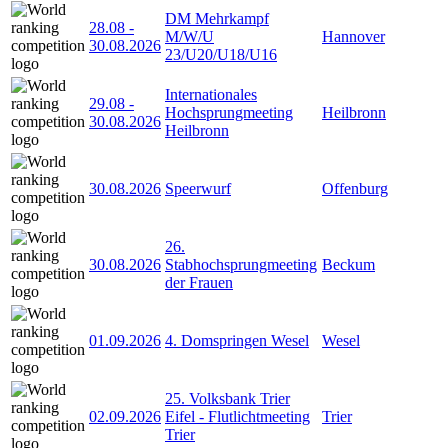
DM Mehrkampf
28.08
-
M/W/U
Hannover
30.08.2026
23/U20/U18/U16
Internationales
29.08
-
Hochsprungmeeting
Heilbronn
30.08.2026
Heilbronn
30.08.2026
Speerwurf
Offenburg
26.
30.08.2026
Stabhochsprungmeeting
Beckum
der Frauen
01.09.2026
4. Domspringen Wesel
Wesel
25. Volksbank Trier
02.09.2026
Eifel - Flutlichtmeeting
Trier
Trier