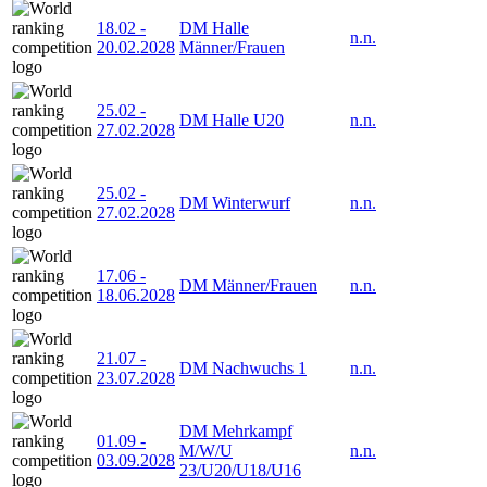
18.02
-
DM Halle
n.n.
20.02.2028
Männer/Frauen
25.02
-
DM Halle U20
n.n.
27.02.2028
25.02
-
DM Winterwurf
n.n.
27.02.2028
17.06
-
DM Männer/Frauen
n.n.
18.06.2028
21.07
-
DM Nachwuchs 1
n.n.
23.07.2028
DM Mehrkampf
01.09
-
M/W/U
n.n.
03.09.2028
23/U20/U18/U16