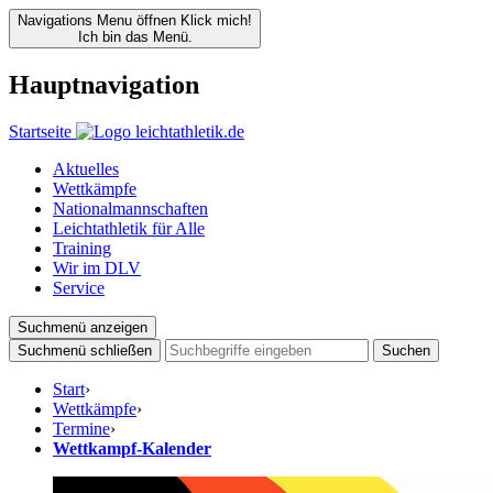
Navigations Menu öffnen
Klick mich!
Ich bin das Menü.
Hauptnavigation
Startseite
Aktuelles
Wettkämpfe
Nationalmannschaften
Leichtathletik für Alle
Training
Wir im DLV
Service
Suchmenü anzeigen
Suchmenü schließen
Suchen
Start
›
Wettkämpfe
›
Termine
›
Wettkampf-Kalender