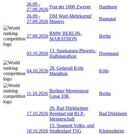
26.09
-
Fest der 1000 Zwerge
Hamburg
27.09.2026
26.09
-
DM Wurf-Mehrkampf
Baunatal
27.09.2026
Masters
BMW BERLIN-
27.09.2026
Berlin
MARATHON
13. Sparkassen-Phoenix-
03.10.2026
Dortmund
Halbmarathon
28. Generali Köln
04.10.2026
Köln
Marathon
Berliner Morgenpost
11.10.2026
Berlin
Great 10K
29. Bad Dürkheimer
17.10.2026
Berglauf mit RLP-
Bad Dürkheim
Meisterschaft
15. Spannrit Volks- und
18.10.2026
Straßenlauf TSG
Kleinostheim