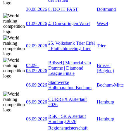
der Frauen
30.08.2026
8. DO IT FAST
Dortmund
01.09.2026
4. Domspringen Wesel
Wesel
25. Volksbank Trier Eifel
02.09.2026
Trier
- Flutlichtmeeting Trier
Brüssel | Memorial van
04.09
-
Brüssel
Damme | Diamond
05.09.2026
(Belgien)
League Finale
Stadtwerke
06.09.2026
Bochum-Mitte
Halbmarathon Bochum
CURREX Alsterlauf
06.09.2026
Hamburg
2026
R5K - 5K Alsterlauf
06.09.2026
Hamburg
Hamburg 2026
Regionsmeisterschaft