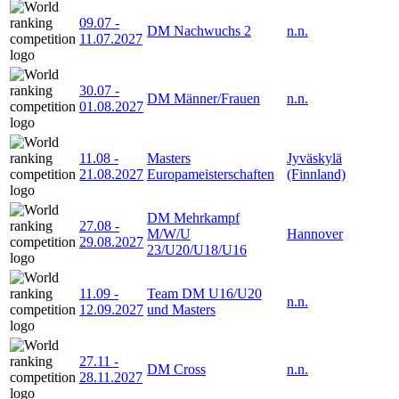
09.07
-
DM Nachwuchs 2
n.n.
11.07.2027
30.07
-
DM Männer/Frauen
n.n.
01.08.2027
11.08
-
Masters
Jyväskylä
21.08.2027
Europameisterschaften
(Finnland)
DM Mehrkampf
27.08
-
M/W/U
Hannover
29.08.2027
23/U20/U18/U16
11.09
-
Team DM U16/U20
n.n.
12.09.2027
und Masters
27.11
-
DM Cross
n.n.
28.11.2027