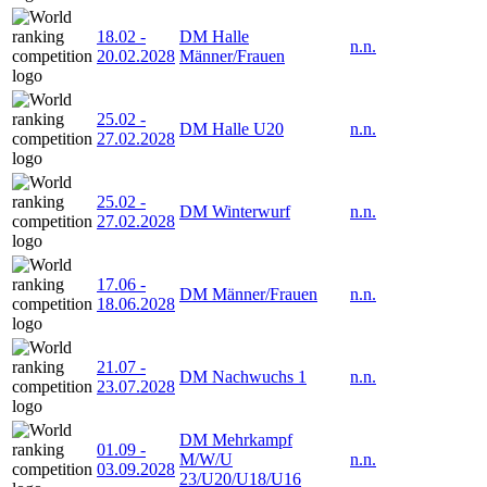
18.02
-
DM Halle
n.n.
20.02.2028
Männer/Frauen
25.02
-
DM Halle U20
n.n.
27.02.2028
25.02
-
DM Winterwurf
n.n.
27.02.2028
17.06
-
DM Männer/Frauen
n.n.
18.06.2028
21.07
-
DM Nachwuchs 1
n.n.
23.07.2028
DM Mehrkampf
01.09
-
M/W/U
n.n.
03.09.2028
23/U20/U18/U16