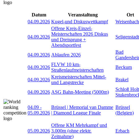
Datum
Veranstaltung
Ort
04.09.2026
Kugel-und Diskuswettkampf
Weisenbach
Offene Kreis-Einzel-
Meisterschaften 2026 Diskus
04.09.2026
Seligenstadt
und Dreisprung +
Abendsportfest
Bad
04.09.2026
Ablaufen 2026
Gandershe
FLVW 10 km-
04.09.2026
Beckum
Straßenlaufmeisterschaften
Kreismeisterschaften Mittel-
04.09.2026
Brakel
und Langstrecke
Schloß Holt
04.09.2026
ASG Bahn-Meeting (5000m)
Stukenbroc
04.09
-
Brüssel | Memorial van Damme
Brüssel
05.09.2026
| Diamond League Finale
(Belgien)
Offene KM Mehrkampf und
05.09.2026
3.000m (ohne elektr.
Erbach
Zeitnahme)