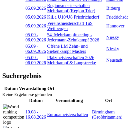
Regionsmeisterschaften
05.09.2026
Bitburg
Mehrkampf (Region Trier)
05.09.2026
KiLa U10/U8 Friedrichsdorf
Friedrichsd
Vereinsmeisterschaft TuS
05.09.2026
Hannover
Wettbergen
05.09
-
54. Mehrkampfmeeting -
Niesky
06.09.2026
Jedermann-Zehnkampf 2026
05.09
-
Offene LM Zehn- und
Niesky
06.09.2026
Siebenkampf Masters
05.09
-
Pfalzmeisterschaften 2026
Neustadt
06.09.2026
Mehrkampf & Langstrecke
Suchergebnis
Datum
Veranstaltung
Ort
Keine Ergebnisse gefunden
Datum
Veranstaltung
Ort
10.08
-
Birmingham
Europameisterschaften
16.08.2026
(Großbritannien)