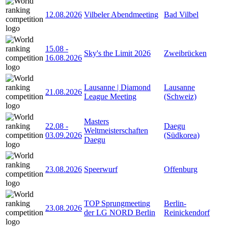
12.08.2026
Vilbeler Abendmeeting
Bad Vilbel
15.08
-
Sky's the Limit 2026
Zweibrücken
16.08.2026
Lausanne | Diamond
Lausanne
21.08.2026
League Meeting
(Schweiz)
Masters
22.08
-
Daegu
Weltmeisterschaften
03.09.2026
(Südkorea)
Daegu
23.08.2026
Speerwurf
Offenburg
TOP Sprungmeeting
Berlin-
23.08.2026
der LG NORD Berlin
Reinickendorf