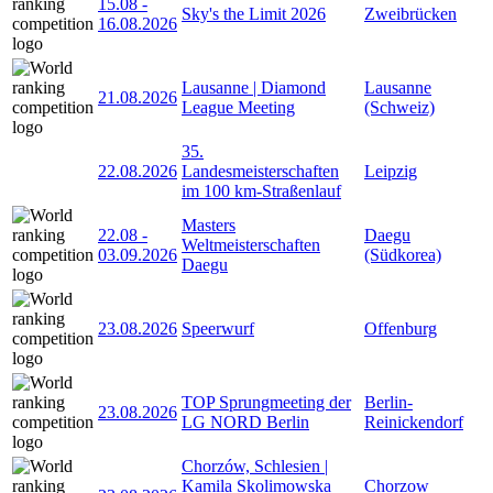
15.08
-
Sky's the Limit 2026
Zweibrücken
16.08.2026
Lausanne | Diamond
Lausanne
21.08.2026
League Meeting
(Schweiz)
35.
22.08.2026
Landesmeisterschaften
Leipzig
im 100 km-Straßenlauf
Masters
22.08
-
Daegu
Weltmeisterschaften
03.09.2026
(Südkorea)
Daegu
23.08.2026
Speerwurf
Offenburg
TOP Sprungmeeting der
Berlin-
23.08.2026
LG NORD Berlin
Reinickendorf
Chorzów, Schlesien |
Kamila Skolimowska
Chorzow