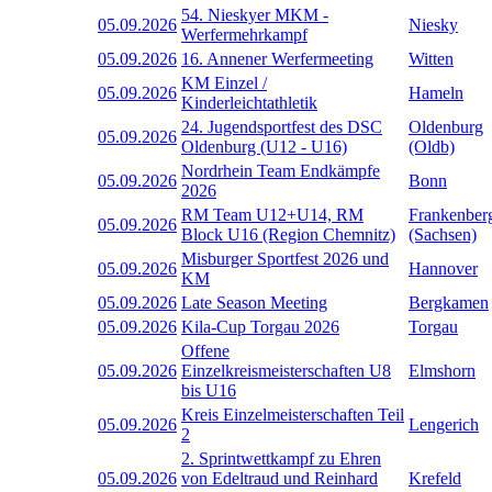
54. Nieskyer MKM -
05.09.2026
Niesky
Werfermehrkampf
05.09.2026
16. Annener Werfermeeting
Witten
KM Einzel /
05.09.2026
Hameln
Kinderleichtathletik
24. Jugendsportfest des DSC
Oldenburg
05.09.2026
Oldenburg (U12 - U16)
(Oldb)
Nordrhein Team Endkämpfe
05.09.2026
Bonn
2026
RM Team U12+U14, RM
Frankenber
05.09.2026
Block U16 (Region Chemnitz)
(Sachsen)
Misburger Sportfest 2026 und
05.09.2026
Hannover
KM
05.09.2026
Late Season Meeting
Bergkamen
05.09.2026
Kila-Cup Torgau 2026
Torgau
Offene
05.09.2026
Einzelkreismeisterschaften U8
Elmshorn
bis U16
Kreis Einzelmeisterschaften Teil
05.09.2026
Lengerich
2
2. Sprintwettkampf zu Ehren
05.09.2026
von Edeltraud und Reinhard
Krefeld