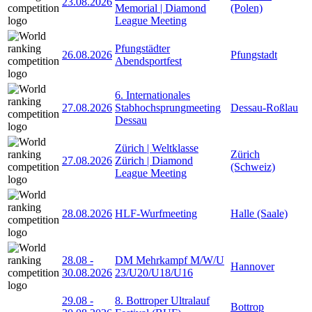
23.08.2026
Memorial | Diamond
(Polen)
League Meeting
Pfungstädter
26.08.2026
Pfungstadt
Abendsportfest
6. Internationales
27.08.2026
Stabhochsprungmeeting
Dessau-Roßlau
Dessau
Zürich | Weltklasse
Zürich
27.08.2026
Zürich | Diamond
(Schweiz)
League Meeting
28.08.2026
HLF-Wurfmeeting
Halle (Saale)
28.08
-
DM Mehrkampf M/W/U
Hannover
30.08.2026
23/U20/U18/U16
29.08
-
8. Bottroper Ultralauf
Bottrop