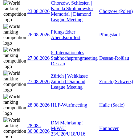
Chorzów, Schlesien |
Kamila Skolimowska
23.08.2026
Chorzow (Polen)
Memorial | Diamond
League Meeting
Pfungstädter
26.08.2026
Pfungstadt
Abendsportfest
6. Internationales
27.08.2026
Stabhochsprungmeeting
Dessau-Roßlau
Dessau
Zürich | Weltklasse
27.08.2026
Zürich | Diamond
Zürich (Schweiz)
League Meeting
28.08.2026
HLF-Wurfmeeting
Halle (Saale)
DM Mehrkampf
28.08
-
M/W/U
Hannover
30.08.2026
23/U20/U18/U16