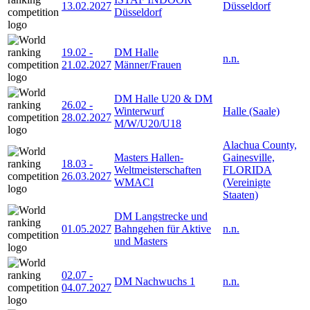
13.02.2027
Düsseldorf
Düsseldorf
19.02
-
DM Halle
n.n.
21.02.2027
Männer/Frauen
DM Halle U20 & DM
26.02
-
Winterwurf
Halle (Saale)
28.02.2027
M/W/U20/U18
Alachua County,
Masters Hallen-
Gainesville,
18.03
-
Weltmeisterschaften
FLORIDA
26.03.2027
WMACI
(Vereinigte
Staaten)
DM Langstrecke und
01.05.2027
Bahngehen für Aktive
n.n.
und Masters
02.07
-
DM Nachwuchs 1
n.n.
04.07.2027