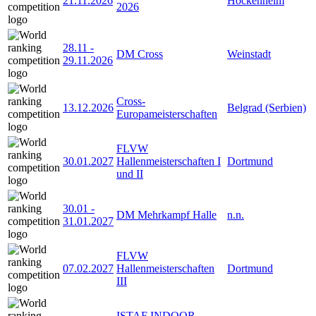
21.11.2026
Hockenheim
2026
28.11
-
DM Cross
Weinstadt
29.11.2026
Cross-
13.12.2026
Belgrad (Serbien)
Europameisterschaften
FLVW
30.01.2027
Hallenmeisterschaften I
Dortmund
und II
30.01
-
DM Mehrkampf Halle
n.n.
31.01.2027
FLVW
07.02.2027
Hallenmeisterschaften
Dortmund
III
ISTAF INDOOR