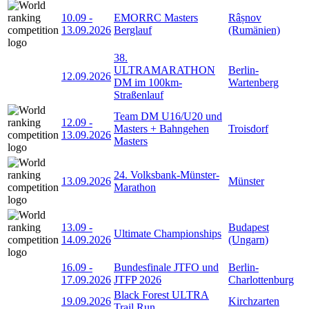
10.09
-
EMORRC Masters
Râșnov
13.09.2026
Berglauf
(Rumänien)
38.
ULTRAMARATHON
Berlin-
12.09.2026
DM im 100km-
Wartenberg
Straßenlauf
Team DM U16/U20 und
12.09
-
Masters + Bahngehen
Troisdorf
13.09.2026
Masters
24. Volksbank-Münster-
13.09.2026
Münster
Marathon
13.09
-
Budapest
Ultimate Championships
14.09.2026
(Ungarn)
16.09
-
Bundesfinale JTFO und
Berlin-
17.09.2026
JTFP 2026
Charlottenburg
Black Forest ULTRA
19.09.2026
Kirchzarten
Trail Run