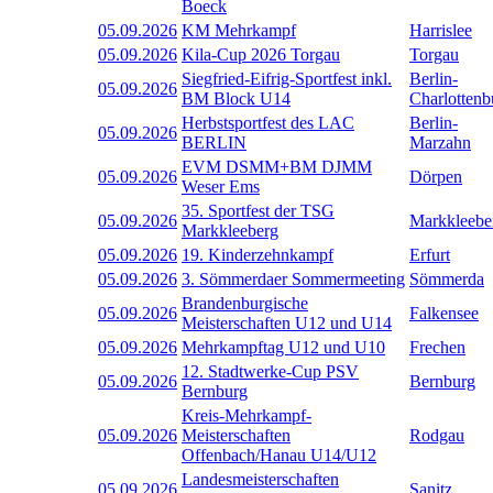
Boeck
05.09.2026
KM Mehrkampf
Harrislee
05.09.2026
Kila-Cup 2026 Torgau
Torgau
Siegfried-Eifrig-Sportfest inkl.
Berlin-
05.09.2026
BM Block U14
Charlottenb
Herbstsportfest des LAC
Berlin-
05.09.2026
BERLIN
Marzahn
EVM DSMM+BM DJMM
05.09.2026
Dörpen
Weser Ems
35. Sportfest der TSG
05.09.2026
Markkleebe
Markkleeberg
05.09.2026
19. Kinderzehnkampf
Erfurt
05.09.2026
3. Sömmerdaer Sommermeeting
Sömmerda
Brandenburgische
05.09.2026
Falkensee
Meisterschaften U12 und U14
05.09.2026
Mehrkampftag U12 und U10
Frechen
12. Stadtwerke-Cup PSV
05.09.2026
Bernburg
Bernburg
Kreis-Mehrkampf-
05.09.2026
Meisterschaften
Rodgau
Offenbach/Hanau U14/U12
Landesmeisterschaften
05.09.2026
Sanitz