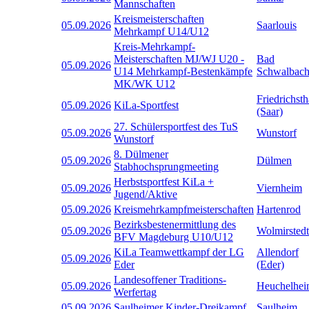
Mannschaften
Kreismeisterschaften
05.09.2026
Saarlouis
Mehrkampf U14/U12
Kreis-Mehrkampf-
Meisterschaften MJ/WJ U20 -
Bad
05.09.2026
U14 Mehrkampf-Bestenkämpfe
Schwalbac
MK/WK U12
Friedrichsth
05.09.2026
KiLa-Sportfest
(Saar)
27. Schülersportfest des TuS
05.09.2026
Wunstorf
Wunstorf
8. Dülmener
05.09.2026
Dülmen
Stabhochsprungmeeting
Herbstsportfest KiLa +
05.09.2026
Viernheim
Jugend/Aktive
05.09.2026
Kreismehrkampfmeisterschaften
Hartenrod
Bezirksbestenermittlung des
05.09.2026
Wolmirstedt
BFV Magdeburg U10/U12
KiLa Teamwettkampf der LG
Allendorf
05.09.2026
Eder
(Eder)
Landesoffener Traditions-
05.09.2026
Heuchelhe
Werfertag
05.09.2026
Saulheimer Kinder-Dreikampf
Saulheim