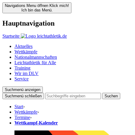
Navigations Menu öffnen
Klick mich!
Ich bin das Menü.
Hauptnavigation
Startseite
Aktuelles
Wettkämpfe
Nationalmannschaften
Leichtathletik für Alle
Training
Wir im DLV
Service
Suchmenü anzeigen
Suchmenü schließen
Suchen
Start
›
Wettkämpfe
›
Termine
›
Wettkampf-Kalender