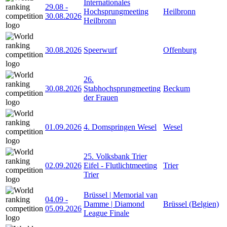
Internationales
29.08
-
Hochsprungmeeting
Heilbronn
30.08.2026
Heilbronn
30.08.2026
Speerwurf
Offenburg
26.
30.08.2026
Stabhochsprungmeeting
Beckum
der Frauen
01.09.2026
4. Domspringen Wesel
Wesel
25. Volksbank Trier
02.09.2026
Eifel - Flutlichtmeeting
Trier
Trier
Brüssel | Memorial van
04.09
-
Damme | Diamond
Brüssel (Belgien)
05.09.2026
League Finale