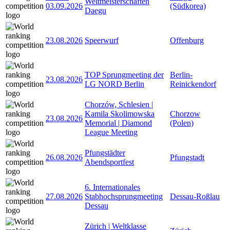
Weltmeisterschaften
03.09.2026
(Südkorea)
Daegu
23.08.2026
Speerwurf
Offenburg
TOP Sprungmeeting der
Berlin-
23.08.2026
LG NORD Berlin
Reinickendorf
Chorzów, Schlesien |
Kamila Skolimowska
Chorzow
23.08.2026
Memorial | Diamond
(Polen)
League Meeting
Pfungstädter
26.08.2026
Pfungstadt
Abendsportfest
6. Internationales
27.08.2026
Stabhochsprungmeeting
Dessau-Roßlau
Dessau
Zürich | Weltklasse