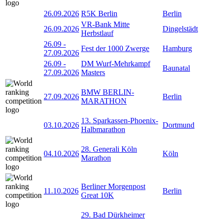
26.09.2026
R5K Berlin
Berlin
VR-Bank Mitte
26.09.2026
Dingelstädt
Herbstlauf
26.09
-
Fest der 1000 Zwerge
Hamburg
27.09.2026
26.09
-
DM Wurf-Mehrkampf
Baunatal
27.09.2026
Masters
BMW BERLIN-
27.09.2026
Berlin
MARATHON
13. Sparkassen-Phoenix-
03.10.2026
Dortmund
Halbmarathon
28. Generali Köln
04.10.2026
Köln
Marathon
Berliner Morgenpost
11.10.2026
Berlin
Great 10K
29. Bad Dürkheimer