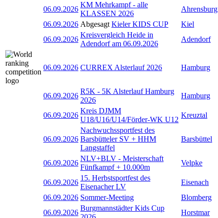
KM Mehrkampf - alle
06.09.2026
Ahrensburg
KLASSEN 2026
06.09.2026
Abgesagt
Kieler KIDS CUP
Kiel
Kreisvergleich Heide in
06.09.2026
Adendorf
Adendorf am 06.09.2026
06.09.2026
CURREX Alsterlauf 2026
Hamburg
R5K - 5K Alsterlauf Hamburg
06.09.2026
Hamburg
2026
Kreis DJMM
06.09.2026
Kreuztal
U18/U16/U14/Förder-WK U12
Nachwuchssportfest des
06.09.2026
Barsbütteler SV + HHM
Barsbüttel
Langstaffel
NLV+BLV - Meisterschaft
06.09.2026
Velpke
Fünfkampf + 10.000m
15. Herbstsportfest des
06.09.2026
Eisenach
Eisenacher LV
06.09.2026
Sommer-Meeting
Blomberg
Burgmannstädter Kids Cup
06.09.2026
Horstmar
2026