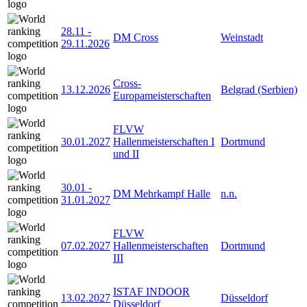
28.11
-
DM Cross
Weinstadt
29.11.2026
Cross-
13.12.2026
Belgrad (Serbien)
Europameisterschaften
FLVW
30.01.2027
Hallenmeisterschaften I
Dortmund
und II
30.01
-
DM Mehrkampf Halle
n.n.
31.01.2027
FLVW
07.02.2027
Hallenmeisterschaften
Dortmund
III
ISTAF INDOOR
13.02.2027
Düsseldorf
Düsseldorf