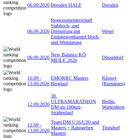
06.09.2026
Dresden HALF
Dresden
Regionsmeisterschaft
Stabhoch- und
06.09.2026
Dreisprung mit
Wesel
Einlagewettkampf Hoch-
und Weitsprung
New Balance KÖ
06.09.2026
Düsseldorf
MEILE 2026
10.09
-
EMORRC Masters
Râșnov
13.09.2026
Berglauf
(Rumänien)
38.
ULTRAMARATHON
Berlin-
12.09.2026
DM im 100km-
Wartenberg
Straßenlauf
Team DM U16/U20 und
12.09
-
Masters + Bahngehen
Troisdorf
13.09.2026
Masters