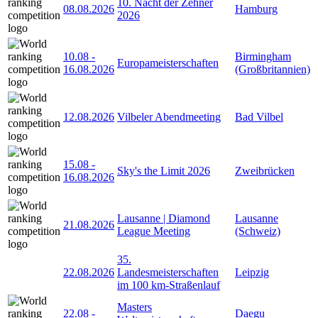
10. Nacht der Zehner
08.08.2026
Hamburg
2026
10.08
-
Birmingham
Europameisterschaften
16.08.2026
(Großbritannien)
12.08.2026
Vilbeler Abendmeeting
Bad Vilbel
15.08
-
Sky's the Limit 2026
Zweibrücken
16.08.2026
Lausanne | Diamond
Lausanne
21.08.2026
League Meeting
(Schweiz)
35.
22.08.2026
Landesmeisterschaften
Leipzig
im 100 km-Straßenlauf
Masters
22.08
-
Daegu