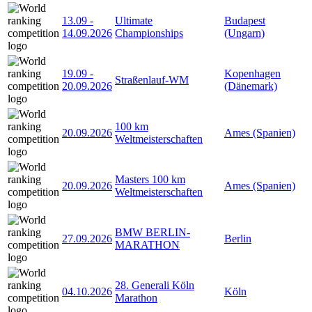
13.09
-
Ultimate
Budapest
14.09.2026
Championships
(Ungarn)
19.09
-
Kopenhagen
Straßenlauf-WM
20.09.2026
(Dänemark)
100 km
20.09.2026
Ames (Spanien)
Weltmeisterschaften
Masters 100 km
20.09.2026
Ames (Spanien)
Weltmeisterschaften
BMW BERLIN-
27.09.2026
Berlin
MARATHON
28. Generali Köln
04.10.2026
Köln
Marathon