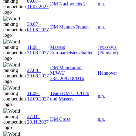
09.07
-
DM Nachwuchs 2
n.n.
11.07.2027
30.07
-
DM Männer/Frauen
n.n.
01.08.2027
11.08
-
Masters
Jyväskylä
21.08.2027
Europameisterschaften
(Finnland)
DM Mehrkampf
27.08
-
M/W/U
Hannover
29.08.2027
23/U20/U18/U16
11.09
-
Team DM U16/U20
n.n.
12.09.2027
und Masters
27.11
-
DM Cross
n.n.
28.11.2027