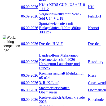
Kieler KIDS CUP - U8 + U10
06.09.2026
Kiel
+ U12
Vergleichswettkampf Nord /
06.09.2026
Fahrdorf
Süd U14 + U18
Sportabzeichenfest mit
06.09.2026
Einlageläufen (100m, 800m,
Nortorf
3000m)
06.09.2026
Dresden HALF
Dresden
Landesoffene Mehrkampf-
Kreismeisterschaft 2026
06.09.2026
Ratzeburg
Herzogtum Lauenburg und
Lübeck
Kreimeisterschaft Mehrkampf
06.09.2026
Riesa
u8-u14
06.09.2026
3. RuK-Lauf
Geschwend
Stadtmeisterschaften
06.09.2026
Oberhausen
Oberhausen
Kreisvergleich Altbezirk Stade
06.09.2026
Ritterhude
2026