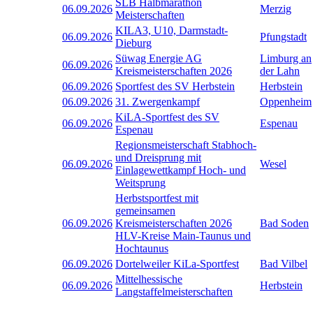
SLB Halbmarathon
06.09.2026
Merzig
Meisterschaften
KILA3, U10, Darmstadt-
06.09.2026
Pfungstadt
Dieburg
Süwag Energie AG
Limburg an
06.09.2026
Kreismeisterschaften 2026
der Lahn
06.09.2026
Sportfest des SV Herbstein
Herbstein
06.09.2026
31. Zwergenkampf
Oppenheim
KiLA-Sportfest des SV
06.09.2026
Espenau
Espenau
Regionsmeisterschaft Stabhoch-
und Dreisprung mit
06.09.2026
Wesel
Einlagewettkampf Hoch- und
Weitsprung
Herbstsportfest mit
gemeinsamen
06.09.2026
Kreismeisterschaften 2026
Bad Soden
HLV-Kreise Main-Taunus und
Hochtaunus
06.09.2026
Dortelweiler KiLa-Sportfest
Bad Vilbel
Mittelhessische
06.09.2026
Herbstein
Langstaffelmeisterschaften