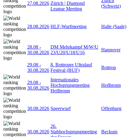
Zürich
27.08.2026
Zürich | Diamond
(Schweiz)
League Meeting
28.08.2026
HLF-Wurfmeeting
Halle (Saale)
28.08
-
DM Mehrkampf M/W/U
Hannover
30.08.2026
23/U20/U18/U16
29.08
-
8. Bottroper Ultralauf
Bottrop
30.08.2026
Festival (BUF)
Internationales
29.08
-
Hochsprungmeeting
Heilbronn
30.08.2026
Heilbronn
30.08.2026
Speerwurf
Offenburg
26.
30.08.2026
Stabhochsprungmeeting
Beckum