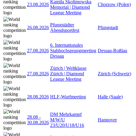
Kamila Skolimowska
23.08.2026
Chorzow (Polen)
Memorial | Diamond
League Meeting
Pfungstädter
26.08.2026
Pfungstadt
Abendsportfest
6. Internationales
27.08.2026
Stabhochsprungmeeting
Dessau-Roßlau
Dessau
Zürich | Weltklasse
27.08.2026
Zürich | Diamond
Zürich (Schweiz)
League Meeting
28.08.2026
HLF-Wurfmeeting
Halle (Saale)
DM Mehrkampf
28.08
-
M/W/U
Hannover
30.08.2026
23/U20/U18/U16