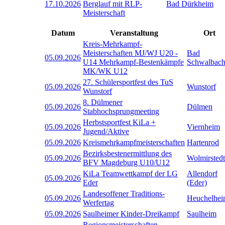
17.10.2026
Berglauf mit RLP-
Bad Dürkheim
Meisterschaft
Datum
Veranstaltung
Ort
Kreis-Mehrkampf-
Meisterschaften MJ/WJ U20 -
Bad
05.09.2026
U14 Mehrkampf-Bestenkämpfe
Schwalbac
MK/WK U12
27. Schülersportfest des TuS
05.09.2026
Wunstorf
Wunstorf
8. Dülmener
05.09.2026
Dülmen
Stabhochsprungmeeting
Herbstsportfest KiLa +
05.09.2026
Viernheim
Jugend/Aktive
05.09.2026
Kreismehrkampfmeisterschaften
Hartenrod
Bezirksbestenermittlung des
05.09.2026
Wolmirstedt
BFV Magdeburg U10/U12
KiLa Teamwettkampf der LG
Allendorf
05.09.2026
Eder
(Eder)
Landesoffener Traditions-
05.09.2026
Heuchelhe
Werfertag
05.09.2026
Saulheimer Kinder-Dreikampf
Saulheim
Regionsmeisterschaften