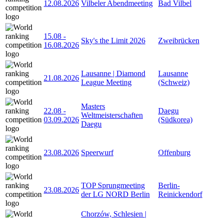
12.08.2026
Vilbeler Abendmeeting
Bad Vilbel
15.08
-
Sky's the Limit 2026
Zweibrücken
16.08.2026
Lausanne | Diamond
Lausanne
21.08.2026
League Meeting
(Schweiz)
Masters
22.08
-
Daegu
Weltmeisterschaften
03.09.2026
(Südkorea)
Daegu
23.08.2026
Speerwurf
Offenburg
TOP Sprungmeeting
Berlin-
23.08.2026
der LG NORD Berlin
Reinickendorf
Chorzów, Schlesien |