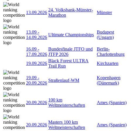
24. Volksbank-Münster-
13.09.2026
Münster
Marathon
13.09
-
Budapest
Ultimate Championships
14.09.2026
(Ungarn)
16.09
-
Bundesfinale JTFO und
Berlin-
17.09.2026
JTFP 2026
Charlottenburg
Black Forest ULTRA
19.09.2026
Kirchzarten
Trail Run
19.09
-
Kopenhagen
Straßenlauf-WM
20.09.2026
(Dänemark)
100 km
20.09.2026
Ames (Spanien)
Weltmeisterschaften
Masters 100 km
20.09.2026
Ames (Spanien)
Weltmeisterschaften