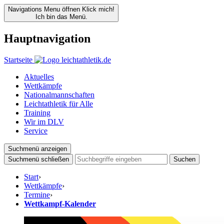
Navigations Menu öffnen
Klick mich!
Ich bin das Menü.
Hauptnavigation
Startseite
Aktuelles
Wettkämpfe
Nationalmannschaften
Leichtathletik für Alle
Training
Wir im DLV
Service
Suchmenü anzeigen
Suchmenü schließen
Suchen
Start
›
Wettkämpfe
›
Termine
›
Wettkampf-Kalender