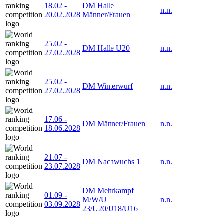
18.02
-
DM Halle
n.n.
20.02.2028
Männer/Frauen
25.02
-
DM Halle U20
n.n.
27.02.2028
25.02
-
DM Winterwurf
n.n.
27.02.2028
17.06
-
DM Männer/Frauen
n.n.
18.06.2028
21.07
-
DM Nachwuchs 1
n.n.
23.07.2028
DM Mehrkampf
01.09
-
M/W/U
n.n.
03.09.2028
23/U20/U18/U16