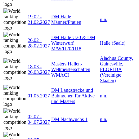
19.02
-
DM Halle
n.n.
21.02.2027
Männer/Frauen
DM Halle U20 & DM
26.02
-
Winterwurf
Halle (Saale)
28.02.2027
M/W/U20/U18
Alachua County,
Masters Hallen-
Gainesville,
18.03
-
Weltmeisterschaften
FLORIDA
26.03.2027
WMACI
(Vereinigte
Staaten)
DM Langstrecke und
01.05.2027
Bahngehen für Aktive
n.n.
und Masters
02.07
-
DM Nachwuchs 1
n.n.
04.07.2027