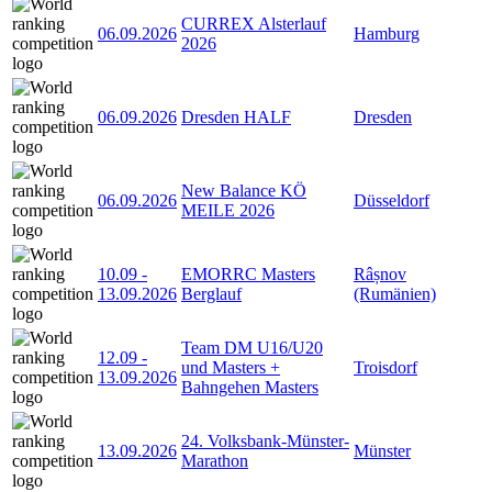
CURREX Alsterlauf
06.09.2026
Hamburg
2026
06.09.2026
Dresden HALF
Dresden
New Balance KÖ
06.09.2026
Düsseldorf
MEILE 2026
10.09
-
EMORRC Masters
Râșnov
13.09.2026
Berglauf
(Rumänien)
Team DM U16/U20
12.09
-
und Masters +
Troisdorf
13.09.2026
Bahngehen Masters
24. Volksbank-Münster-
13.09.2026
Münster
Marathon