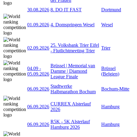
der Frauen
30.08.2026
8. DO IT FAST
Dortmund
01.09.2026
4. Domspringen Wesel
Wesel
25. Volksbank Trier Eifel
02.09.2026
Trier
- Flutlichtmeeting Trier
Brüssel | Memorial van
04.09
-
Brüssel
Damme | Diamond
05.09.2026
(Belgien)
League Finale
Stadtwerke
06.09.2026
Bochum-Mitte
Halbmarathon Bochum
CURREX Alsterlauf
06.09.2026
Hamburg
2026
R5K - 5K Alsterlauf
06.09.2026
Hamburg
Hamburg 2026