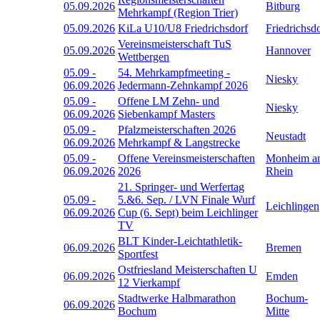
05.09.2026
Bitburg
Mehrkampf (Region Trier)
05.09.2026
KiLa U10/U8 Friedrichsdorf
Friedrichsd
Vereinsmeisterschaft TuS
05.09.2026
Hannover
Wettbergen
05.09
-
54. Mehrkampfmeeting -
Niesky
06.09.2026
Jedermann-Zehnkampf 2026
05.09
-
Offene LM Zehn- und
Niesky
06.09.2026
Siebenkampf Masters
05.09
-
Pfalzmeisterschaften 2026
Neustadt
06.09.2026
Mehrkampf & Langstrecke
05.09
-
Offene Vereinsmeisterschaften
Monheim a
06.09.2026
2026
Rhein
21. Springer- und Werfertag
05.09
-
5.&6. Sep. / LVN Finale Wurf
Leichlingen
06.09.2026
Cup (6. Sept) beim Leichlinger
TV
BLT Kinder-Leichtathletik-
06.09.2026
Bremen
Sportfest
Ostfriesland Meisterschaften U
06.09.2026
Emden
12 Vierkampf
Stadtwerke Halbmarathon
Bochum-
06.09.2026
Bochum
Mitte