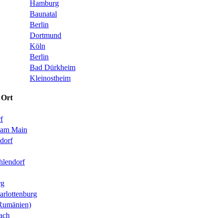
Hamburg
Baunatal
Berlin
Dortmund
Köln
Berlin
Bad Dürkheim
Kleinostheim
Ort
f
 am Main
sdorf
hlendorf
rg
arlottenburg
Rumänien)
nach