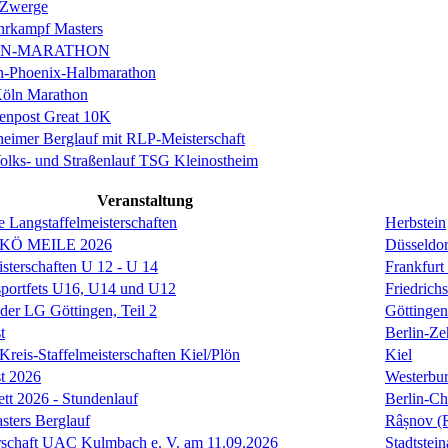
 Zwerge
rkampf Masters
IN-MARATHON
en-Phoenix-Halbmarathon
Köln Marathon
enpost Great 10K
eimer Berglauf mit RLP-Meisterschaft
Volks- und Straßenlauf TSG Kleinostheim
Veranstaltung
e Langstaffelmeisterschaften
Herbstein
 KÖ MEILE 2026
Düsseldor
isterschaften U 12 - U 14
Frankfurt
sportfets U16, U14 und U12
Friedrich
 der LG Göttingen, Teil 2
Göttingen
t
Berlin-Ze
reis-Staffelmeisterschaften Kiel/Plön
Kiel
t 2026
Westerbu
ett 2026 - Stundenlauf
Berlin-Ch
ers Berglauf
Râșnov (
rschaft UAC Kulmbach e. V. am 11.09.2026
Stadtstei