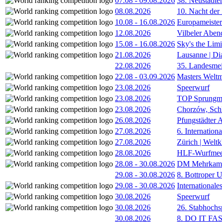
07.08
-
09.08.2026
38. Neustädte
08.08.2026
10. Nacht der
10.08
-
16.08.2026
Europameister
12.08.2026
Vilbeler Aben
15.08
-
16.08.2026
Sky's the Lim
21.08.2026
Lausanne | D
22.08.2026
35. Landesmei
22.08
-
03.09.2026
Masters Weltm
23.08.2026
Speerwurf
23.08.2026
TOP Sprungm
23.08.2026
Chorzów, Sch
26.08.2026
Pfungstädter 
27.08.2026
6. Internatio
27.08.2026
Zürich | Welt
28.08.2026
HLF-Wurfmee
28.08
-
30.08.2026
DM Mehrkamp
29.08
-
30.08.2026
8. Bottroper U
29.08
-
30.08.2026
International
30.08.2026
Speerwurf
30.08.2026
26. Stabhochs
30.08.2026
8. DO IT FA