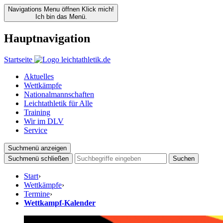
Navigations Menu öffnen
Klick mich!
Ich bin das Menü.
Hauptnavigation
Startseite
Aktuelles
Wettkämpfe
Nationalmannschaften
Leichtathletik für Alle
Training
Wir im DLV
Service
Suchmenü anzeigen
Suchmenü schließen
Suchen
Start
›
Wettkämpfe
›
Termine
›
Wettkampf-Kalender