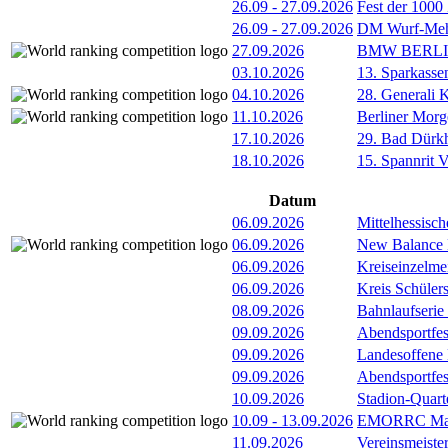
26.09
-
27.09.2026
Fest der 1000
26.09
-
27.09.2026
DM Wurf-Meh
27.09.2026
BMW BERL
03.10.2026
13. Sparkass
04.10.2026
28. Generali 
11.10.2026
Berliner Morg
17.10.2026
29. Bad Dürkh
18.10.2026
15. Spannrit 
Datum
06.09.2026
Mittelhessisch
06.09.2026
New Balance
06.09.2026
Kreiseinzelme
06.09.2026
Kreis Schüler
08.09.2026
Bahnlaufserie
09.09.2026
Abendsportfes
09.09.2026
Landesoffene K
09.09.2026
Abendsportfes
10.09.2026
Stadion-Quart
10.09
-
13.09.2026
EMORRC Mast
11.09.2026
Vereinsmeiste