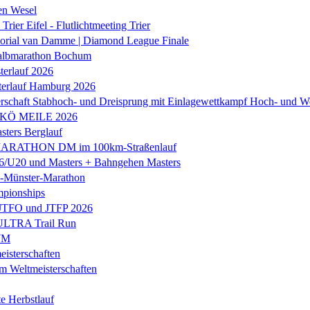
en Wesel
Trier Eifel - Flutlichtmeeting Trier
orial van Damme | Diamond League Finale
albmarathon Bochum
erlauf 2026
terlauf Hamburg 2026
rschaft Stabhoch- und Dreisprung mit Einlagewettkampf Hoch- und W
 KÖ MEILE 2026
ers Berglauf
ARATHON DM im 100km-Straßenlauf
U20 und Masters + Bahngehen Masters
k-Münster-Marathon
mpionships
 JTFO und JTFP 2026
 ULTRA Trail Run
WM
isterschaften
m Weltmeisterschaften
e Herbstlauf