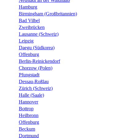
Neustadt an der Waldnaab
Hamburg
Birmingham (Großbritannien)
Bad Vilbel
Zweibrücken
Lausanne (Schweiz)
Leipzig
Daegu (Südkorea)
Offenburg
Berlin-Reinickendorf
Chorzow (Polen)
Pfungstadt
Dessau-Roßlau
Zürich (Schweiz)
Halle (Saale)
Hannover
Bottrop
Heilbronn
Offenburg
Beckum
Dortmund