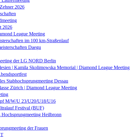
r Läufermeeting
 Zehner 2026
schaften
dmeeting
it 2026
iamond League Meeting
sterschaften im 100 km-Straßenlauf
eisterschaften Daegu
eeting der LG NORD Berlin
lesien | Kamila Skolimowska Memorial | Diamond League Meeting
Abendsportfest
nales Stabhochsprungmeeting Dessau
klasse Zürich | Diamond League Meeting
ting
f M/W/U 23/U20/U18/U16
ltralauf Festival (BUF)
es Hochsprungmeeting Heilbronn
prungmeeting der Frauen
ST