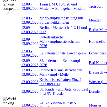
12.09
-
Team DM U16/U20 und
Troisdorf
13.09.2026
Masters + Bahngehen Masters
12.09
-
Mehrkampfveranstaltung mit
Menden
13.09.2026
Förderwettkämpfen
12.09
-
Berliner Meisterschaft U14 und
Berlin-Mar
13.09.2026
U12
Unterfränkische
12.09
-
Mehrkampfmeisterschaften
Hammelbur
13.09.2026
2026
12.09
-
32. Internationale Löwenspiele
Löwenberg
13.09.2026
12.09
-
32. Jedermann-Zehnkampf
Bad Nauhe
13.09.2026
2026
12.09
-
Offene Kreismeisterschaften
Braunschwe
13.09.2026
Mehrkampf / Meile
Kreismeisterschaften Einzel
13.09.2026
Winsen (Lu
U12 und U14
38. Kinder- und Jugendsportfest
13.09.2026
Dresden
Post SV Dresden
24. Volksbank-Münster-
13.09.2026
Münster