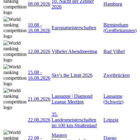
10. Nacht der Zehner
08.08.2026
Hamburg
2026
10.08
-
Birmingham
Europameisterschaften
16.08.2026
(Großbritannien)
12.08.2026
Vilbeler Abendmeeting
Bad Vilbel
15.08
-
Sky's the Limit 2026
Zweibrücken
16.08.2026
Lausanne | Diamond
Lausanne
21.08.2026
League Meeting
(Schweiz)
35.
22.08.2026
Landesmeisterschaften
Leipzig
im 100 km-Straßenlauf
Masters
22.08
-
Daegu