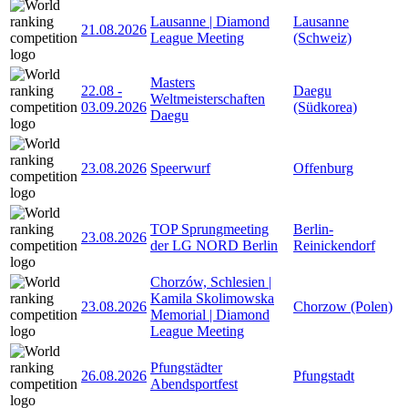
Lausanne | Diamond
Lausanne
21.08.2026
League Meeting
(Schweiz)
Masters
22.08
-
Daegu
Weltmeisterschaften
03.09.2026
(Südkorea)
Daegu
23.08.2026
Speerwurf
Offenburg
TOP Sprungmeeting
Berlin-
23.08.2026
der LG NORD Berlin
Reinickendorf
Chorzów, Schlesien |
Kamila Skolimowska
23.08.2026
Chorzow (Polen)
Memorial | Diamond
League Meeting
Pfungstädter
26.08.2026
Pfungstadt
Abendsportfest