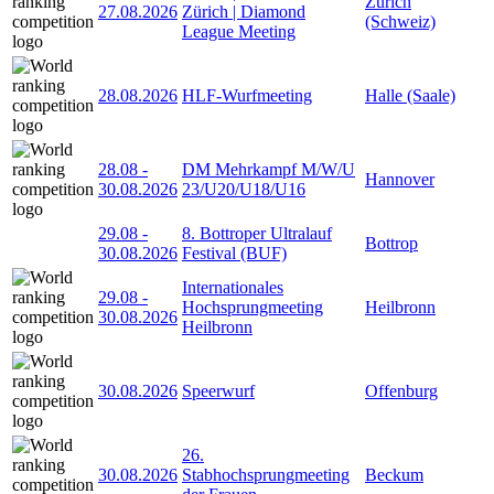
Zürich
27.08.2026
Zürich | Diamond
(Schweiz)
League Meeting
28.08.2026
HLF-Wurfmeeting
Halle (Saale)
28.08
-
DM Mehrkampf M/W/U
Hannover
30.08.2026
23/U20/U18/U16
29.08
-
8. Bottroper Ultralauf
Bottrop
30.08.2026
Festival (BUF)
Internationales
29.08
-
Hochsprungmeeting
Heilbronn
30.08.2026
Heilbronn
30.08.2026
Speerwurf
Offenburg
26.
30.08.2026
Stabhochsprungmeeting
Beckum