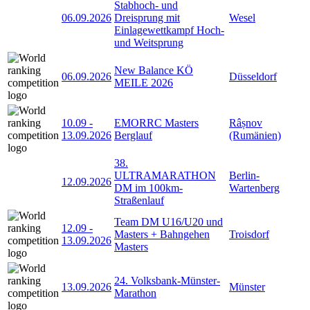
Stabhoch- und
06.09.2026
Dreisprung mit
Wesel
Einlagewettkampf Hoch-
und Weitsprung
New Balance KÖ
06.09.2026
Düsseldorf
MEILE 2026
10.09
-
EMORRC Masters
Râșnov
13.09.2026
Berglauf
(Rumänien)
38.
ULTRAMARATHON
Berlin-
12.09.2026
DM im 100km-
Wartenberg
Straßenlauf
Team DM U16/U20 und
12.09
-
Masters + Bahngehen
Troisdorf
13.09.2026
Masters
24. Volksbank-Münster-
13.09.2026
Münster
Marathon