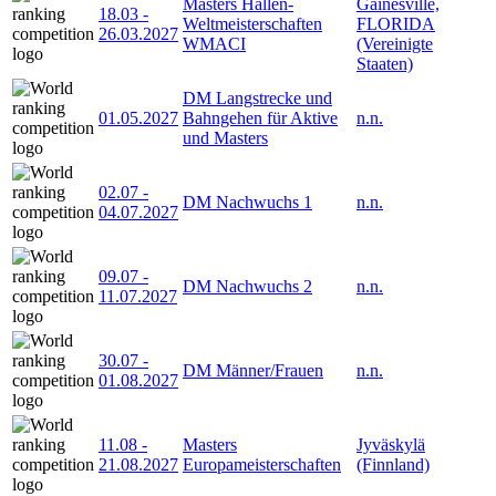
Masters Hallen-
Gainesville,
18.03
-
Weltmeisterschaften
FLORIDA
26.03.2027
WMACI
(Vereinigte
Staaten)
DM Langstrecke und
01.05.2027
Bahngehen für Aktive
n.n.
und Masters
02.07
-
DM Nachwuchs 1
n.n.
04.07.2027
09.07
-
DM Nachwuchs 2
n.n.
11.07.2027
30.07
-
DM Männer/Frauen
n.n.
01.08.2027
11.08
-
Masters
Jyväskylä
21.08.2027
Europameisterschaften
(Finnland)