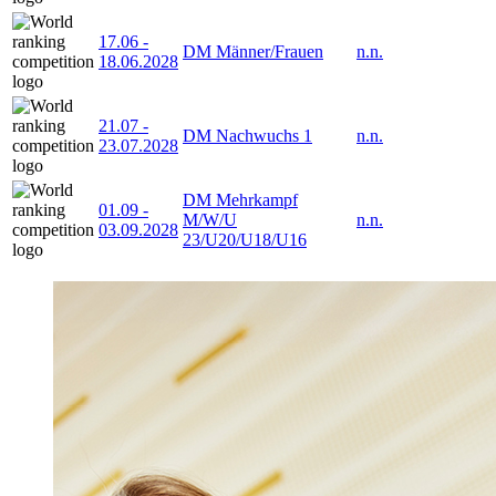
17.06
-
DM Männer/Frauen
n.n.
18.06.2028
21.07
-
DM Nachwuchs 1
n.n.
23.07.2028
DM Mehrkampf
01.09
-
M/W/U
n.n.
03.09.2028
23/U20/U18/U16