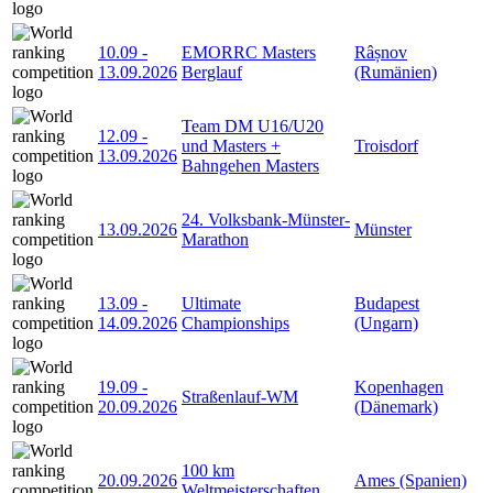
10.09
-
EMORRC Masters
Râșnov
13.09.2026
Berglauf
(Rumänien)
Team DM U16/U20
12.09
-
und Masters +
Troisdorf
13.09.2026
Bahngehen Masters
24. Volksbank-Münster-
13.09.2026
Münster
Marathon
13.09
-
Ultimate
Budapest
14.09.2026
Championships
(Ungarn)
19.09
-
Kopenhagen
Straßenlauf-WM
20.09.2026
(Dänemark)
100 km
20.09.2026
Ames (Spanien)
Weltmeisterschaften