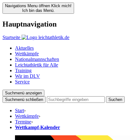
Navigations Menu öffnen
Klick mich!
Ich bin das Menü.
Hauptnavigation
Startseite
Aktuelles
Wettkämpfe
Nationalmannschaften
Leichtathletik für Alle
Training
Wir im DLV
Service
Suchmenü anzeigen
Suchmenü schließen
Suchen
Start
›
Wettkämpfe
›
Termine
›
Wettkampf-Kalender