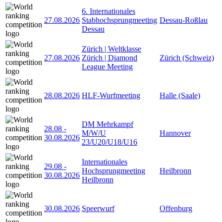
6. Internationales
27.08.2026
Stabhochsprungmeeting
Dessau-Roßlau
Dessau
Zürich | Weltklasse
27.08.2026
Zürich | Diamond
Zürich (Schweiz)
League Meeting
28.08.2026
HLF-Wurfmeeting
Halle (Saale)
DM Mehrkampf
28.08
-
M/W/U
Hannover
30.08.2026
23/U20/U18/U16
Internationales
29.08
-
Hochsprungmeeting
Heilbronn
30.08.2026
Heilbronn
30.08.2026
Speerwurf
Offenburg