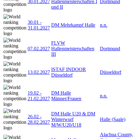
30.01.2027
Hallenmeisterschaften I
Dortmund
und II
30.01
-
DM Mehrkampf Halle
n.n.
31.01.2027
FLVW
07.02.2027
Hallenmeisterschaften
Dortmund
III
ISTAF INDOOR
13.02.2027
Düsseldorf
Düsseldorf
19.02
-
DM Halle
n.n.
21.02.2027
Männer/Frauen
DM Halle U20 & DM
26.02
-
Winterwurf
Halle (Saale)
28.02.2027
M/W/U20/U18
Alachua County,