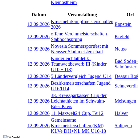
Kleinostheim
Datum
Veranstaltung
Ort
Kreismehrkampfmeisterschaften
12.09.2026
Eppstein
2026
offene Vereinmeisterschaften
12.09.2026
Krefeld
Stabhochsprung
Novesia Sommersportfest mit
12.09.2026
Neuss
Neusser Stadtmeisterschaft
Kinderleichtathletik-
Bad Soden-
12.09.2026
Teamwettbewerb III (Kinder
Salmünster
U10 + U8)
12.09.2026
5-Ländervergleich Jugend U14
Dessau-Roß
Bezirksmeisterschaften Jugend
12.09.2026
Schneverdi
U16/U14
38. Kreissparkassen Cup der
12.09.2026
Leichtathleten im Schwalm-
Melsungen
Eder-Kreis
12.09.2026
11. Maxwelt24-Cup, Teil 2
Halver
Gemeinsame
12.09.2026
Kreismeisterschaften (KM)
Sulingen
KLVe DH+NI, MK U10-18