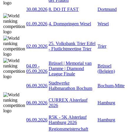
der Frauen
30.08.2026
8. DO IT FAST
Dortmund
01.09.2026
4. Domspringen Wesel
Wesel
25. Volksbank Trier Eifel
02.09.2026
Trier
- Flutlichtmeeting Trier
Brüssel | Memorial van
04.09
-
Brüssel
Damme | Diamond
05.09.2026
(Belgien)
League Finale
Stadtwerke
06.09.2026
Bochum-Mitte
Halbmarathon Bochum
CURREX Alsterlauf
06.09.2026
Hamburg
2026
R5K - 5K Alsterlauf
06.09.2026
Hamburg
Hamburg 2026
Regionsmeisterschaft