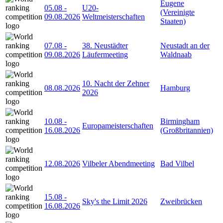
Eugene
05.08
-
U20-
(Vereinigte
09.08.2026
Weltmeisterschaften
Staaten)
07.08
-
38. Neustädter
Neustadt an der
09.08.2026
Läufermeeting
Waldnaab
10. Nacht der Zehner
08.08.2026
Hamburg
2026
10.08
-
Birmingham
Europameisterschaften
16.08.2026
(Großbritannien)
12.08.2026
Vilbeler Abendmeeting
Bad Vilbel
15.08
-
Sky's the Limit 2026
Zweibrücken
16.08.2026