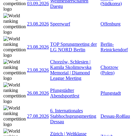
Weltmeisterschaften
03.09.2026
(Südkorea)
Daegu
23.08.2026
Speerwurf
Offenburg
TOP Sprungmeeting der
Berlin-
23.08.2026
LG NORD Berlin
Reinickendorf
Chorzów, Schlesien |
Kamila Skolimowska
Chorzow
23.08.2026
Memorial | Diamond
(Polen)
League Meeting
Pfungstädter
26.08.2026
Pfungstadt
Abendsportfest
6. Internationales
27.08.2026
Stabhochsprungmeeting
Dessau-Roßlau
Dessau
Zürich | Weltklasse