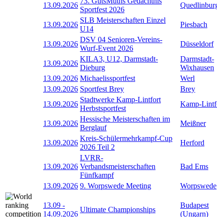
73. GutsMuths Gedächtnis
13.09.2026
Quedlinbur
Sportfest 2026
SLB Meisterschaften Einzel
13.09.2026
Piesbach
U14
DSV 04 Senioren-Vereins-
13.09.2026
Düsseldorf
Wurf-Event 2026
KILA3, U12, Darmstadt-
Darmstadt-
13.09.2026
Dieburg
Wixhausen
13.09.2026
Michaelissportfest
Werl
13.09.2026
Sportfest Brey
Brey
Stadtwerke Kamp-Lintfort
13.09.2026
Kamp-Lintf
Herbstsportfest
Hessische Meisterschaften im
13.09.2026
Meißner
Berglauf
Kreis-Schülermehrkampf-Cup
13.09.2026
Herford
2026 Teil 2
LVRR-
13.09.2026
Verbandsmeisterschaften
Bad Ems
Fünfkampf
13.09.2026
9. Worpswede Meeting
Worpswede
13.09
-
Budapest
Ultimate Championships
14.09.2026
(Ungarn)