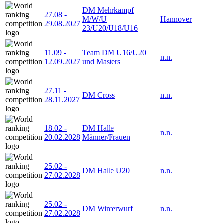
DM Mehrkampf
27.08
-
M/W/U
Hannover
29.08.2027
23/U20/U18/U16
11.09
-
Team DM U16/U20
n.n.
12.09.2027
und Masters
27.11
-
DM Cross
n.n.
28.11.2027
18.02
-
DM Halle
n.n.
20.02.2028
Männer/Frauen
25.02
-
DM Halle U20
n.n.
27.02.2028
25.02
-
DM Winterwurf
n.n.
27.02.2028