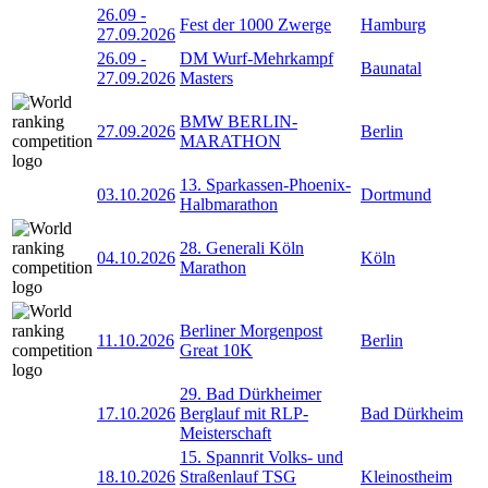
26.09
-
Fest der 1000 Zwerge
Hamburg
27.09.2026
26.09
-
DM Wurf-Mehrkampf
Baunatal
27.09.2026
Masters
BMW BERLIN-
27.09.2026
Berlin
MARATHON
13. Sparkassen-Phoenix-
03.10.2026
Dortmund
Halbmarathon
28. Generali Köln
04.10.2026
Köln
Marathon
Berliner Morgenpost
11.10.2026
Berlin
Great 10K
29. Bad Dürkheimer
17.10.2026
Berglauf mit RLP-
Bad Dürkheim
Meisterschaft
15. Spannrit Volks- und
18.10.2026
Straßenlauf TSG
Kleinostheim