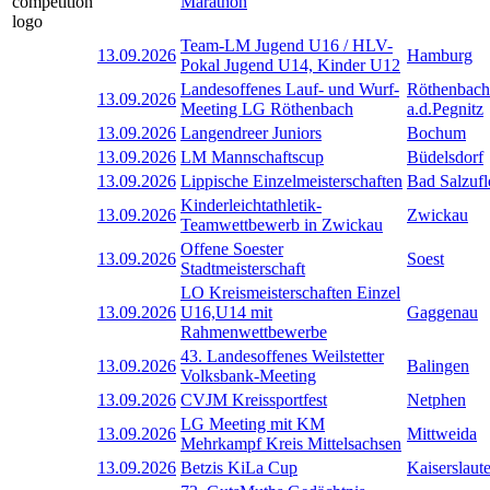
Marathon
Team-LM Jugend U16 / HLV-
13.09.2026
Hamburg
Pokal Jugend U14, Kinder U12
Landesoffenes Lauf- und Wurf-
Röthenbach
13.09.2026
Meeting LG Röthenbach
a.d.Pegnitz
13.09.2026
Langendreer Juniors
Bochum
13.09.2026
LM Mannschaftscup
Büdelsdorf
13.09.2026
Lippische Einzelmeisterschaften
Bad Salzufl
Kinderleichtathletik-
13.09.2026
Zwickau
Teamwettbewerb in Zwickau
Offene Soester
13.09.2026
Soest
Stadtmeisterschaft
LO Kreismeisterschaften Einzel
13.09.2026
U16,U14 mit
Gaggenau
Rahmenwettbewerbe
43. Landesoffenes Weilstetter
13.09.2026
Balingen
Volksbank-Meeting
13.09.2026
CVJM Kreissportfest
Netphen
LG Meeting mit KM
13.09.2026
Mittweida
Mehrkampf Kreis Mittelsachsen
13.09.2026
Betzis KiLa Cup
Kaiserslaut