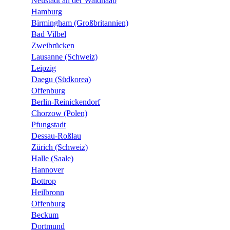
Neustadt an der Waldnaab
Hamburg
Birmingham (Großbritannien)
Bad Vilbel
Zweibrücken
Lausanne (Schweiz)
Leipzig
Daegu (Südkorea)
Offenburg
Berlin-Reinickendorf
Chorzow (Polen)
Pfungstadt
Dessau-Roßlau
Zürich (Schweiz)
Halle (Saale)
Hannover
Bottrop
Heilbronn
Offenburg
Beckum
Dortmund