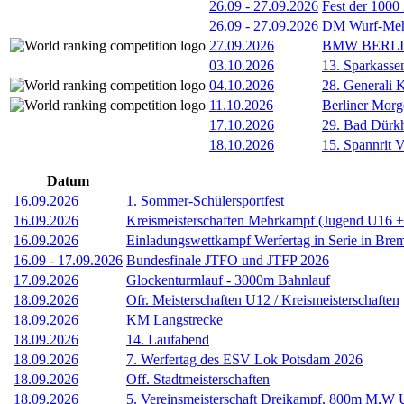
26.09
-
27.09.2026
Fest der 1000
26.09
-
27.09.2026
DM Wurf-Meh
27.09.2026
BMW BERL
03.10.2026
13. Sparkass
04.10.2026
28. Generali 
11.10.2026
Berliner Morg
17.10.2026
29. Bad Dürkh
18.10.2026
15. Spannrit 
Datum
16.09.2026
1. Sommer-Schülersportfest
16.09.2026
Kreismeisterschaften Mehrkampf (Jugend U16 
16.09.2026
Einladungswettkampf Werfertag in Serie in Bre
16.09
-
17.09.2026
Bundesfinale JTFO und JTFP 2026
17.09.2026
Glockenturmlauf - 3000m Bahnlauf
18.09.2026
Ofr. Meisterschaften U12 / Kreismeisterschaften
18.09.2026
KM Langstrecke
18.09.2026
14. Laufabend
18.09.2026
7. Werfertag des ESV Lok Potsdam 2026
18.09.2026
Off. Stadtmeisterschaften
18.09.2026
5. Vereinsmeisterschaft Dreikampf, 800m M,W 