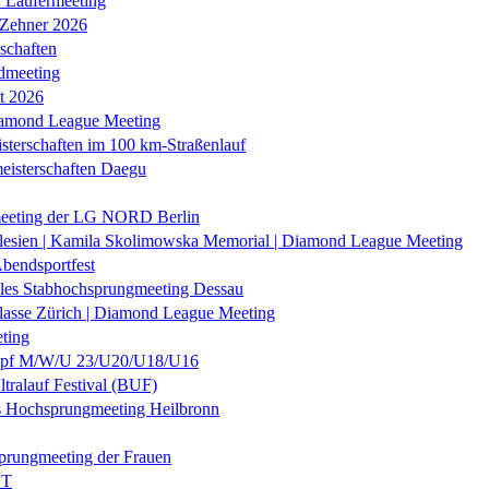
r Läufermeeting
 Zehner 2026
schaften
dmeeting
it 2026
iamond League Meeting
sterschaften im 100 km-Straßenlauf
eisterschaften Daegu
eeting der LG NORD Berlin
lesien | Kamila Skolimowska Memorial | Diamond League Meeting
Abendsportfest
nales Stabhochsprungmeeting Dessau
klasse Zürich | Diamond League Meeting
ting
f M/W/U 23/U20/U18/U16
ltralauf Festival (BUF)
es Hochsprungmeeting Heilbronn
prungmeeting der Frauen
ST