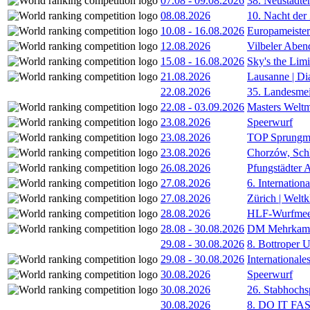
07.08
-
09.08.2026
38. Neustädte
08.08.2026
10. Nacht der
10.08
-
16.08.2026
Europameister
12.08.2026
Vilbeler Aben
15.08
-
16.08.2026
Sky's the Lim
21.08.2026
Lausanne | D
22.08.2026
35. Landesmei
22.08
-
03.09.2026
Masters Weltm
23.08.2026
Speerwurf
23.08.2026
TOP Sprungm
23.08.2026
Chorzów, Sch
26.08.2026
Pfungstädter 
27.08.2026
6. Internatio
27.08.2026
Zürich | Welt
28.08.2026
HLF-Wurfmee
28.08
-
30.08.2026
DM Mehrkamp
29.08
-
30.08.2026
8. Bottroper U
29.08
-
30.08.2026
International
30.08.2026
Speerwurf
30.08.2026
26. Stabhochs
30.08.2026
8. DO IT FA