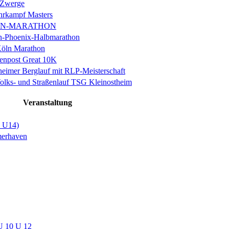
 Zwerge
rkampf Masters
IN-MARATHON
en-Phoenix-Halbmarathon
Köln Marathon
enpost Great 10K
eimer Berglauf mit RLP-Meisterschaft
Volks- und Straßenlauf TSG Kleinostheim
Veranstaltung
+ U14)
merhaven
U 10 U 12