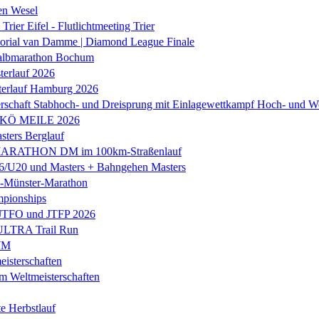
en Wesel
Trier Eifel - Flutlichtmeeting Trier
orial van Damme | Diamond League Finale
albmarathon Bochum
erlauf 2026
terlauf Hamburg 2026
rschaft Stabhoch- und Dreisprung mit Einlagewettkampf Hoch- und W
 KÖ MEILE 2026
ers Berglauf
ARATHON DM im 100km-Straßenlauf
U20 und Masters + Bahngehen Masters
k-Münster-Marathon
mpionships
 JTFO und JTFP 2026
 ULTRA Trail Run
WM
isterschaften
m Weltmeisterschaften
e Herbstlauf