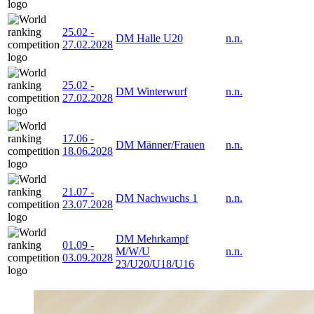
25.02
-
DM Halle U20
n.n.
27.02.2028
25.02
-
DM Winterwurf
n.n.
27.02.2028
17.06
-
DM Männer/Frauen
n.n.
18.06.2028
21.07
-
DM Nachwuchs 1
n.n.
23.07.2028
DM Mehrkampf
01.09
-
M/W/U
n.n.
03.09.2028
23/U20/U18/U16