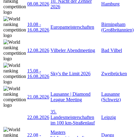
10. Nacht der Zehner
08.08.2026
Hamburg
2026
10.08
-
Birmingham
Europameisterschaften
16.08.2026
(Großbritannien)
12.08.2026
Vilbeler Abendmeeting
Bad Vilbel
15.08
-
Sky's the Limit 2026
Zweibrücken
16.08.2026
Lausanne | Diamond
Lausanne
21.08.2026
League Meeting
(Schweiz)
35.
22.08.2026
Landesmeisterschaften
Leipzig
im 100 km-Straßenlauf
Masters
22.08
-
Daegu