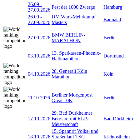
26.09
-
Fest der 1000 Zwerge
Hamburg
27.09.2026
26.09
-
DM Wurf-Mehrkampf
Baunatal
27.09.2026
Masters
BMW BERLIN-
27.09.2026
Berlin
MARATHON
13. Sparkassen-Phoenix-
03.10.2026
Dortmund
Halbmarathon
28. Generali Köln
04.10.2026
Köln
Marathon
Berliner Morgenpost
11.10.2026
Berlin
Great 10K
29. Bad Dürkheimer
17.10.2026
Berglauf mit RLP-
Bad Dürkheim
Meisterschaft
15. Spannrit Volks- und
18.10.2026
Straßenlauf TSG
Kleinostheim