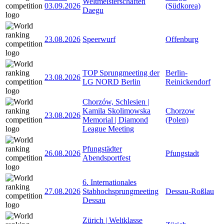
Weltmeisterschaften
03.09.2026
(Südkorea)
Daegu
23.08.2026
Speerwurf
Offenburg
TOP Sprungmeeting der
Berlin-
23.08.2026
LG NORD Berlin
Reinickendorf
Chorzów, Schlesien |
Kamila Skolimowska
Chorzow
23.08.2026
Memorial | Diamond
(Polen)
League Meeting
Pfungstädter
26.08.2026
Pfungstadt
Abendsportfest
6. Internationales
27.08.2026
Stabhochsprungmeeting
Dessau-Roßlau
Dessau
Zürich | Weltklasse