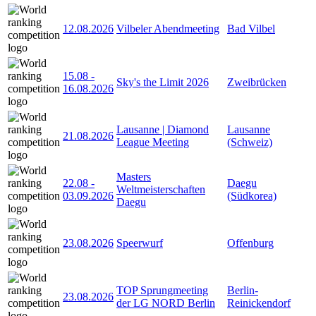
12.08.2026
Vilbeler Abendmeeting
Bad Vilbel
15.08
-
Sky's the Limit 2026
Zweibrücken
16.08.2026
Lausanne | Diamond
Lausanne
21.08.2026
League Meeting
(Schweiz)
Masters
22.08
-
Daegu
Weltmeisterschaften
03.09.2026
(Südkorea)
Daegu
23.08.2026
Speerwurf
Offenburg
TOP Sprungmeeting
Berlin-
23.08.2026
der LG NORD Berlin
Reinickendorf