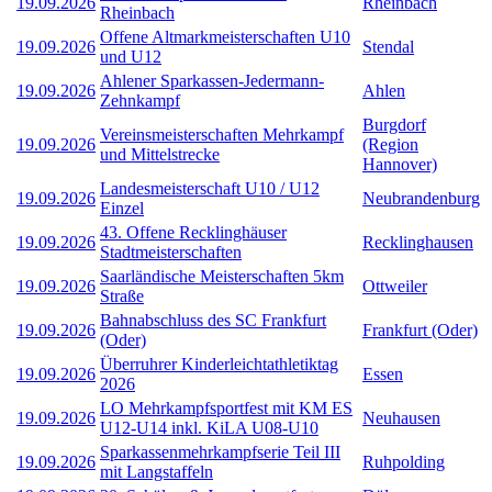
19.09.2026
Rheinbach
Rheinbach
Offene Altmarkmeisterschaften U10
19.09.2026
Stendal
und U12
Ahlener Sparkassen-Jedermann-
19.09.2026
Ahlen
Zehnkampf
Burgdorf
Vereinsmeisterschaften Mehrkampf
19.09.2026
(Region
und Mittelstrecke
Hannover)
Landesmeisterschaft U10 / U12
19.09.2026
Neubrandenburg
Einzel
43. Offene Recklinghäuser
19.09.2026
Recklinghausen
Stadtmeisterschaften
Saarländische Meisterschaften 5km
19.09.2026
Ottweiler
Straße
Bahnabschluss des SC Frankfurt
19.09.2026
Frankfurt (Oder)
(Oder)
Überruhrer Kinderleichtathletiktag
19.09.2026
Essen
2026
LO Mehrkampfsportfest mit KM ES
19.09.2026
Neuhausen
U12-U14 inkl. KiLA U08-U10
Sparkassenmehrkampfserie Teil III
19.09.2026
Ruhpolding
mit Langstaffeln