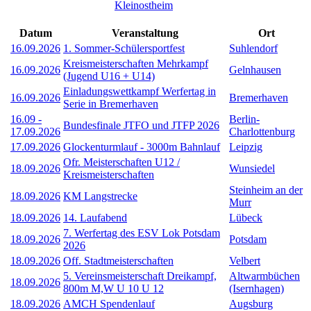
Kleinostheim
Datum
Veranstaltung
Ort
16.09.2026
1. Sommer-Schülersportfest
Suhlendorf
Kreismeisterschaften Mehrkampf
16.09.2026
Gelnhausen
(Jugend U16 + U14)
Einladungswettkampf Werfertag in
16.09.2026
Bremerhaven
Serie in Bremerhaven
16.09
-
Berlin-
Bundesfinale JTFO und JTFP 2026
17.09.2026
Charlottenburg
17.09.2026
Glockenturmlauf - 3000m Bahnlauf
Leipzig
Ofr. Meisterschaften U12 /
18.09.2026
Wunsiedel
Kreismeisterschaften
Steinheim an der
18.09.2026
KM Langstrecke
Murr
18.09.2026
14. Laufabend
Lübeck
7. Werfertag des ESV Lok Potsdam
18.09.2026
Potsdam
2026
18.09.2026
Off. Stadtmeisterschaften
Velbert
5. Vereinsmeisterschaft Dreikampf,
Altwarmbüchen
18.09.2026
800m M,W U 10 U 12
(Isernhagen)
18.09.2026
AMCH Spendenlauf
Augsburg