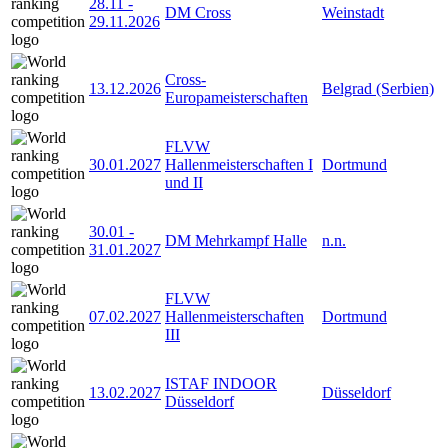
28.11
-
DM Cross
Weinstadt
29.11.2026
Cross-
13.12.2026
Belgrad (Serbien)
Europameisterschaften
FLVW
30.01.2027
Hallenmeisterschaften I
Dortmund
und II
30.01
-
DM Mehrkampf Halle
n.n.
31.01.2027
FLVW
07.02.2027
Hallenmeisterschaften
Dortmund
III
ISTAF INDOOR
13.02.2027
Düsseldorf
Düsseldorf