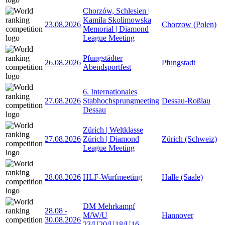
Chorzów, Schlesien |
Kamila Skolimowska
23.08.2026
Chorzow (Polen)
Memorial | Diamond
League Meeting
Pfungstädter
26.08.2026
Pfungstadt
Abendsportfest
6. Internationales
27.08.2026
Stabhochsprungmeeting
Dessau-Roßlau
Dessau
Zürich | Weltklasse
27.08.2026
Zürich | Diamond
Zürich (Schweiz)
League Meeting
28.08.2026
HLF-Wurfmeeting
Halle (Saale)
DM Mehrkampf
28.08
-
M/W/U
Hannover
30.08.2026
23/U20/U18/U16