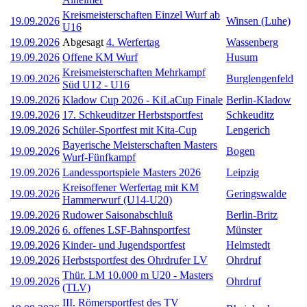
Kreismeisterschaften Einzel Wurf ab
19.09.2026
Winsen (Luhe)
U16
19.09.2026
Abgesagt
4. Werfertag
Wassenberg
19.09.2026
Offene KM Wurf
Husum
Kreismeisterschaften Mehrkampf
19.09.2026
Burglengenfeld
Süd U12 - U16
19.09.2026
Kladow Cup 2026 - KiLaCup Finale
Berlin-Kladow
19.09.2026
17. Schkeuditzer Herbstsportfest
Schkeuditz
19.09.2026
Schüler-Sportfest mit Kita-Cup
Lengerich
Bayerische Meisterschaften Masters
19.09.2026
Bogen
Wurf-Fünfkampf
19.09.2026
Landessportspiele Masters 2026
Leipzig
Kreisoffener Werfertag mit KM
19.09.2026
Geringswalde
Hammerwurf (U14-U20)
19.09.2026
Rudower Saisonabschluß
Berlin-Britz
19.09.2026
6. offenes LSF-Bahnsportfest
Münster
19.09.2026
Kinder- und Jugendsportfest
Helmstedt
19.09.2026
Herbstsportfest des Ohrdrufer LV
Ohrdruf
Thür. LM 10.000 m U20 - Masters
19.09.2026
Ohrdruf
(TLV)
III. Römersportfest des TV