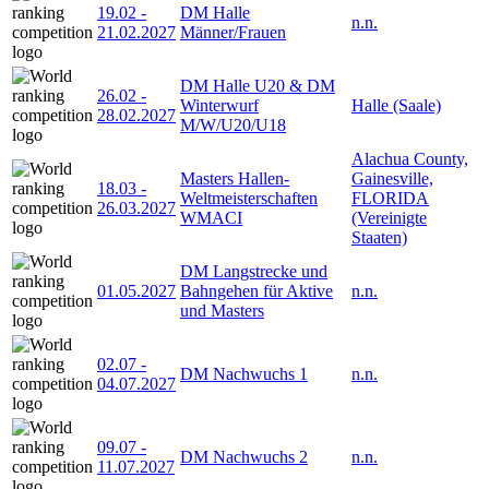
19.02
-
DM Halle
n.n.
21.02.2027
Männer/Frauen
DM Halle U20 & DM
26.02
-
Winterwurf
Halle (Saale)
28.02.2027
M/W/U20/U18
Alachua County,
Masters Hallen-
Gainesville,
18.03
-
Weltmeisterschaften
FLORIDA
26.03.2027
WMACI
(Vereinigte
Staaten)
DM Langstrecke und
01.05.2027
Bahngehen für Aktive
n.n.
und Masters
02.07
-
DM Nachwuchs 1
n.n.
04.07.2027
09.07
-
DM Nachwuchs 2
n.n.
11.07.2027