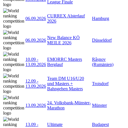
League Finale
CURREX Alsterlauf
06.09.2026
Hamburg
2026
New Balance KÖ
06.09.2026
Düsseldorf
MEILE 2026
10.09
-
EMORRC Masters
Râșnov
13.09.2026
Berglauf
(Rumänien)
Team DM U16/U20
12.09
-
und Masters +
Troisdorf
13.09.2026
Bahngehen Masters
24. Volksbank-Münster-
13.09.2026
Münster
Marathon
13.09
-
Ultimate
Budapest