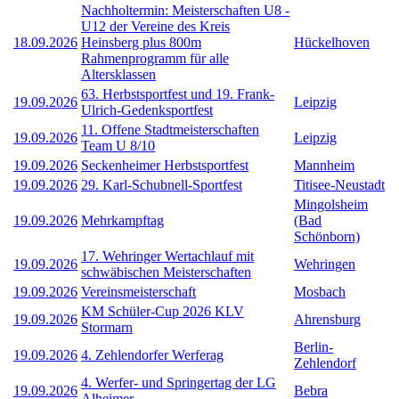
Nachholtermin: Meisterschaften U8 -
U12 der Vereine des Kreis
18.09.2026
Heinsberg plus 800m
Hückelhoven
Rahmenprogramm für alle
Altersklassen
63. Herbstsportfest und 19. Frank-
19.09.2026
Leipzig
Ulrich-Gedenksportfest
11. Offene Stadtmeisterschaften
19.09.2026
Leipzig
Team U 8/10
19.09.2026
Seckenheimer Herbstsportfest
Mannheim
19.09.2026
29. Karl-Schubnell-Sportfest
Titisee-Neustadt
Mingolsheim
19.09.2026
Mehrkampftag
(Bad
Schönborn)
17. Wehringer Wertachlauf mit
19.09.2026
Wehringen
schwäbischen Meisterschaften
19.09.2026
Vereinsmeisterschaft
Mosbach
KM Schüler-Cup 2026 KLV
19.09.2026
Ahrensburg
Stormarn
Berlin-
19.09.2026
4. Zehlendorfer Werferag
Zehlendorf
4. Werfer- und Springertag der LG
19.09.2026
Bebra
Alheimer