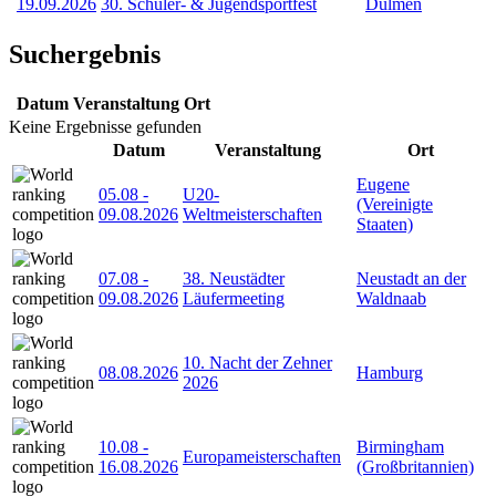
19.09.2026
30. Schüler- & Jugendsportfest
Dülmen
Suchergebnis
Datum
Veranstaltung
Ort
Keine Ergebnisse gefunden
Datum
Veranstaltung
Ort
Eugene
05.08
-
U20-
(Vereinigte
09.08.2026
Weltmeisterschaften
Staaten)
07.08
-
38. Neustädter
Neustadt an der
09.08.2026
Läufermeeting
Waldnaab
10. Nacht der Zehner
08.08.2026
Hamburg
2026
10.08
-
Birmingham
Europameisterschaften
16.08.2026
(Großbritannien)