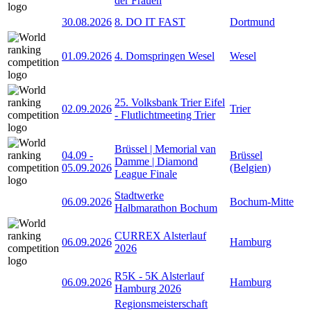
der Frauen
30.08.2026
8. DO IT FAST
Dortmund
01.09.2026
4. Domspringen Wesel
Wesel
25. Volksbank Trier Eifel
02.09.2026
Trier
- Flutlichtmeeting Trier
Brüssel | Memorial van
04.09
-
Brüssel
Damme | Diamond
05.09.2026
(Belgien)
League Finale
Stadtwerke
06.09.2026
Bochum-Mitte
Halbmarathon Bochum
CURREX Alsterlauf
06.09.2026
Hamburg
2026
R5K - 5K Alsterlauf
06.09.2026
Hamburg
Hamburg 2026
Regionsmeisterschaft