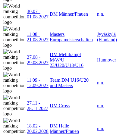
30.07
-
DM Männer/Frauen
n.n.
01.08.2027
11.08
-
Masters
Jyväskylä
21.08.2027
Europameisterschaften
(Finnland)
DM Mehrkampf
27.08
-
M/W/U
Hannover
29.08.2027
23/U20/U18/U16
11.09
-
Team DM U16/U20
n.n.
12.09.2027
und Masters
27.11
-
DM Cross
n.n.
28.11.2027
18.02
-
DM Halle
n.n.
20.02.2028
Männer/Frauen