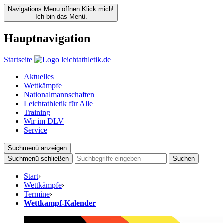
Navigations Menu öffnen
Klick mich!
Ich bin das Menü.
Hauptnavigation
Startseite
Aktuelles
Wettkämpfe
Nationalmannschaften
Leichtathletik für Alle
Training
Wir im DLV
Service
Suchmenü anzeigen
Suchmenü schließen
Suchen
Start
›
Wettkämpfe
›
Termine
›
Wettkampf-Kalender