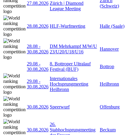
Zürich
27.08.2026
Zürich | Diamond
(Schweiz)
League Meeting
28.08.2026
HLF-Wurfmeeting
Halle (Saale)
28.08
-
DM Mehrkampf M/W/U
Hannover
30.08.2026
23/U20/U18/U16
29.08
-
8. Bottroper Ultralauf
Bottrop
30.08.2026
Festival (BUF)
Internationales
29.08
-
Hochsprungmeeting
Heilbronn
30.08.2026
Heilbronn
30.08.2026
Speerwurf
Offenburg
26.
30.08.2026
Stabhochsprungmeeting
Beckum