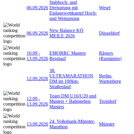
Stabhoch- und
06.09.2026
Dreisprung mit
Wesel
Einlagewettkampf Hoch-
und Weitsprung
New Balance KÖ
06.09.2026
Düsseldorf
MEILE 2026
10.09
-
EMORRC Masters
Râșnov
13.09.2026
Berglauf
(Rumänien)
38.
ULTRAMARATHON
Berlin-
12.09.2026
DM im 100km-
Wartenberg
Straßenlauf
Team DM U16/U20 und
12.09
-
Masters + Bahngehen
Troisdorf
13.09.2026
Masters
24. Volksbank-Münster-
13.09.2026
Münster
Marathon