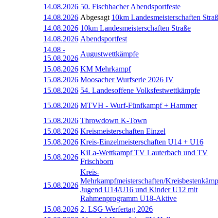
14.08.2026
50. Fischbacher Abendsportfeste
14.08.2026
Abgesagt
10km Landesmeisterschaften Stra
14.08.2026
10km Landesmeisterschaften Straße
14.08.2026
Abendsportfest
14.08
-
Augustwettkämpfe
15.08.2026
15.08.2026
KM Mehrkampf
15.08.2026
Moosacher Wurfserie 2026 IV
15.08.2026
54. Landesoffene Volksfestwettkämpfe
15.08.2026
MTVH - Wurf-Fünfkampf + Hammer
15.08.2026
Throwdown K-Town
15.08.2026
Kreismeisterschaften Einzel
15.08.2026
Kreis-Einzelmeisterschaften U14 + U16
KiLa-Wettkampf TV Lauterbach und TV
15.08.2026
Frischborn
Kreis-
Mehrkampfmeisterschaften/Kreisbestenkämp
15.08.2026
Jugend U14/U16 und Kinder U12 mit
Rahmenprogramm U18-Aktive
15.08.2026
2. LSG Werfertag 2026