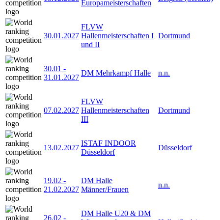
Europameisterschaften
FLVW
30.01.2027
Hallenmeisterschaften I
Dortmund
und II
30.01
-
DM Mehrkampf Halle
n.n.
31.01.2027
FLVW
07.02.2027
Hallenmeisterschaften
Dortmund
III
ISTAF INDOOR
13.02.2027
Düsseldorf
Düsseldorf
19.02
-
DM Halle
n.n.
21.02.2027
Männer/Frauen
DM Halle U20 & DM
26.02
-