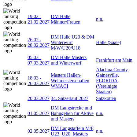
19.02
-
DM Halle
n.n.
21.02.2027
Männer/Frauen
DM Halle U20 & DM
26.02
-
Winterwurf
Halle (Saale)
28.02.2027
M/W/U20/U18
05.03
-
DM Halle Masters
Frankfurt am Main
07.03.2027
und Winterwurf
Alachua County,
Masters Hallen-
Gainesville,
18.03
-
Weltmeisterschaften
FLORIDA
26.03.2027
WMACI
(Vereinigte
Staaten)
20.03.2027
34. Sälzerlauf 2027
Salzkotten
DM Langstrecke und
01.05.2027
Bahngehen für Aktive
n.n.
und Masters
DM Langstaffeln M/F,
02.05.2027
n.n.
U23, U20, Masters