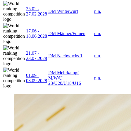
25.02
-
DM Winterwurf
n.n.
27.02.2028
17.06
-
DM Männer/Frauen
n.n.
18.06.2028
21.07
-
DM Nachwuchs 1
n.n.
23.07.2028
DM Mehrkampf
01.09
-
M/W/U
n.n.
03.09.2028
23/U20/U18/U16