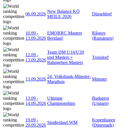
New Balance KÖ
06.09.2026
Düsseldorf
MEILE 2026
10.09
-
EMORRC Masters
Râșnov
13.09.2026
Berglauf
(Rumänien)
Team DM U16/U20
12.09
-
und Masters +
Troisdorf
13.09.2026
Bahngehen Masters
24. Volksbank-Münster-
13.09.2026
Münster
Marathon
13.09
-
Ultimate
Budapest
14.09.2026
Championships
(Ungarn)
19.09
-
Kopenhagen
Straßenlauf-WM
20.09.2026
(Dänemark)