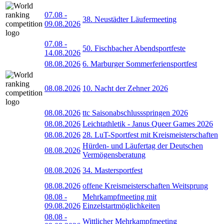
07.08
-
38. Neustädter Läufermeeting
09.08.2026
07.08
-
50. Fischbacher Abendsportfeste
14.08.2026
08.08.2026
6. Marburger Sommerferiensportfest
08.08.2026
10. Nacht der Zehner 2026
08.08.2026
ttc Saisonabschlussspringen 2026
08.08.2026
Leichtathletik - Janus Queer Games 2026
08.08.2026
28. LuT-Sportfest mit Kreismeisterschaften
Hürden- und Läufertag der Deutschen
08.08.2026
Vermögensberatung
08.08.2026
34. Mastersportfest
08.08.2026
offene Kreismeisterschaften Weitsprung
08.08
-
Mehrkampfmeeting mit
09.08.2026
Einzelstartmöglichkeiten
08.08
-
Wittlicher Mehrkampfmeeting