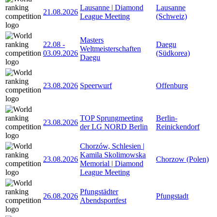
Lausanne | Diamond
Lausanne
21.08.2026
League Meeting
(Schweiz)
Masters
22.08
-
Daegu
Weltmeisterschaften
03.09.2026
(Südkorea)
Daegu
23.08.2026
Speerwurf
Offenburg
TOP Sprungmeeting
Berlin-
23.08.2026
der LG NORD Berlin
Reinickendorf
Chorzów, Schlesien |
Kamila Skolimowska
23.08.2026
Chorzow (Polen)
Memorial | Diamond
League Meeting
Pfungstädter
26.08.2026
Pfungstadt
Abendsportfest