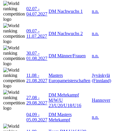
02.07
-
DM Nachwuchs 1
n.n.
04.07.2027
09.07
-
DM Nachwuchs 2
n.n.
11.07.2027
30.07
-
DM Männer/Frauen
n.n.
01.08.2027
11.08
-
Masters
Jyväskylä
21.08.2027
Europameisterschaften
(Finnland)
DM Mehrkampf
27.08
-
M/W/U
Hannover
29.08.2027
23/U20/U18/U16
04.09
-
DM Masters
n.n.
05.09.2027
Mehrkampf