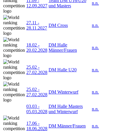
11.09
-
Team DM U16/U20
n.n.
12.09.2027
und Masters
27.11
-
DM Cross
n.n.
28.11.2027
18.02
-
DM Halle
n.n.
20.02.2028
Männer/Frauen
25.02
-
DM Halle U20
n.n.
27.02.2028
25.02
-
DM Winterwurf
n.n.
27.02.2028
03.03
-
DM Halle Masters
n.n.
05.03.2028
und Winterwurf
17.06
-
DM Männer/Frauen
n.n.
18.06.2028