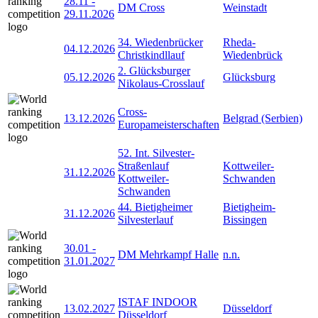
28.11
-
DM Cross
Weinstadt
29.11.2026
34. Wiedenbrücker
Rheda-
04.12.2026
Christkindllauf
Wiedenbrück
2. Glücksburger
05.12.2026
Glücksburg
Nikolaus-Crosslauf
Cross-
13.12.2026
Belgrad (Serbien)
Europameisterschaften
52. Int. Silvester-
Straßenlauf
Kottweiler-
31.12.2026
Kottweiler-
Schwanden
Schwanden
44. Bietigheimer
Bietigheim-
31.12.2026
Silvesterlauf
Bissingen
30.01
-
DM Mehrkampf Halle
n.n.
31.01.2027
ISTAF INDOOR
13.02.2027
Düsseldorf
Düsseldorf