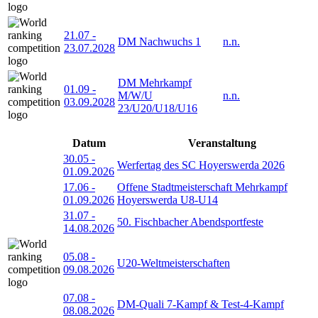
21.07
-
DM Nachwuchs 1
n.n.
23.07.2028
DM Mehrkampf
01.09
-
M/W/U
n.n.
03.09.2028
23/U20/U18/U16
Datum
Veranstaltung
30.05
-
Werfertag des SC Hoyerswerda 2026
01.09.2026
17.06
-
Offene Stadtmeisterschaft Mehrkampf
01.09.2026
Hoyerswerda U8-U14
31.07
-
50. Fischbacher Abendsportfeste
14.08.2026
05.08
-
U20-Weltmeisterschaften
09.08.2026
07.08
-
DM-Quali 7-Kampf & Test-4-Kampf
08.08.2026