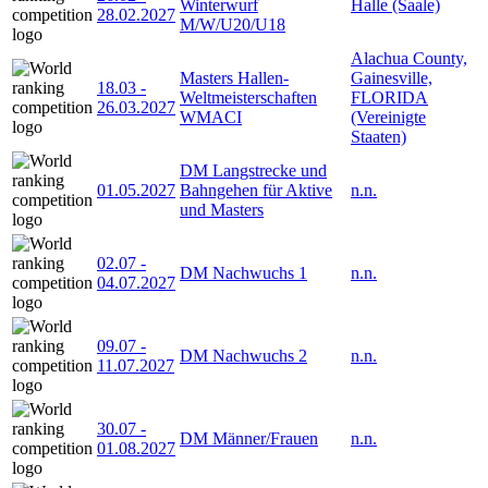
Winterwurf
Halle (Saale)
28.02.2027
M/W/U20/U18
Alachua County,
Masters Hallen-
Gainesville,
18.03
-
Weltmeisterschaften
FLORIDA
26.03.2027
WMACI
(Vereinigte
Staaten)
DM Langstrecke und
01.05.2027
Bahngehen für Aktive
n.n.
und Masters
02.07
-
DM Nachwuchs 1
n.n.
04.07.2027
09.07
-
DM Nachwuchs 2
n.n.
11.07.2027
30.07
-
DM Männer/Frauen
n.n.
01.08.2027