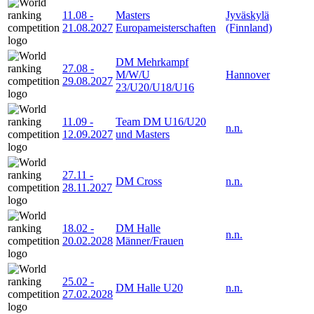
11.08
-
Masters
Jyväskylä
21.08.2027
Europameisterschaften
(Finnland)
DM Mehrkampf
27.08
-
M/W/U
Hannover
29.08.2027
23/U20/U18/U16
11.09
-
Team DM U16/U20
n.n.
12.09.2027
und Masters
27.11
-
DM Cross
n.n.
28.11.2027
18.02
-
DM Halle
n.n.
20.02.2028
Männer/Frauen
25.02
-
DM Halle U20
n.n.
27.02.2028