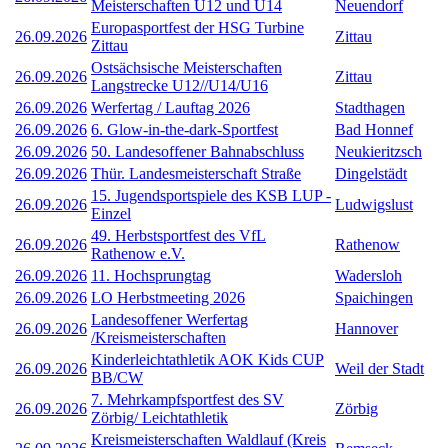
Meisterschaften U12 und U14
Neuendorf
Europasportfest der HSG Turbine
26.09.2026
Zittau
Zittau
Ostsächsische Meisterschaften
26.09.2026
Zittau
Langstrecke U12//U14/U16
26.09.2026
Werfertag / Lauftag 2026
Stadthagen
26.09.2026
6. Glow-in-the-dark-Sportfest
Bad Honnef
26.09.2026
50. Landesoffener Bahnabschluss
Neukieritzsch
26.09.2026
Thür. Landesmeisterschaft Straße
Dingelstädt
15. Jugendsportspiele des KSB LUP -
26.09.2026
Ludwigslust
Einzel
49. Herbstsportfest des VfL
26.09.2026
Rathenow
Rathenow e.V.
26.09.2026
11. Hochsprungtag
Wadersloh
26.09.2026
LO Herbstmeeting 2026
Spaichingen
Landesoffener Werfertag
26.09.2026
Hannover
/Kreismeisterschaften
Kinderleichtathletik AOK Kids CUP
26.09.2026
Weil der Stadt
BB/CW
7. Mehrkampfsportfest des SV
26.09.2026
Zörbig
Zörbig/ Leichtathletik
Kreismeisterschaften Waldlauf (Kreis