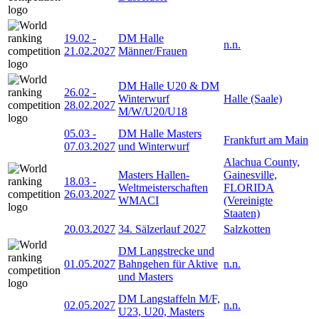
19.02
-
DM Halle
n.n.
21.02.2027
Männer/Frauen
DM Halle U20 & DM
26.02
-
Winterwurf
Halle (Saale)
28.02.2027
M/W/U20/U18
05.03
-
DM Halle Masters
Frankfurt am Main
07.03.2027
und Winterwurf
Alachua County,
Masters Hallen-
Gainesville,
18.03
-
Weltmeisterschaften
FLORIDA
26.03.2027
WMACI
(Vereinigte
Staaten)
20.03.2027
34. Sälzerlauf 2027
Salzkotten
DM Langstrecke und
01.05.2027
Bahngehen für Aktive
n.n.
und Masters
DM Langstaffeln M/F,
02.05.2027
n.n.
U23, U20, Masters