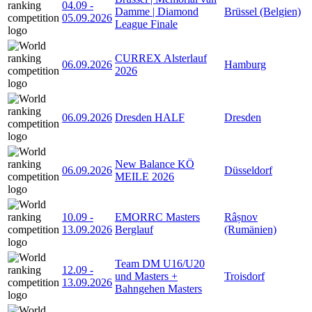
04.09
-
Damme | Diamond
Brüssel (Belgien)
05.09.2026
League Finale
CURREX Alsterlauf
06.09.2026
Hamburg
2026
06.09.2026
Dresden HALF
Dresden
New Balance KÖ
06.09.2026
Düsseldorf
MEILE 2026
10.09
-
EMORRC Masters
Râșnov
13.09.2026
Berglauf
(Rumänien)
Team DM U16/U20
12.09
-
und Masters +
Troisdorf
13.09.2026
Bahngehen Masters