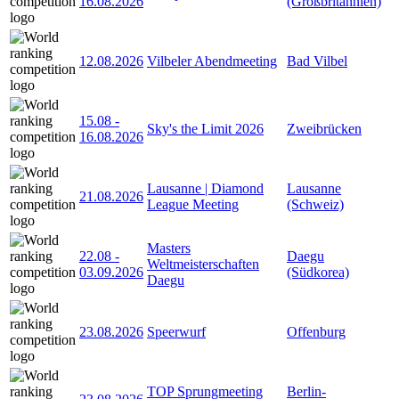
16.08.2026
(Großbritannien)
12.08.2026
Vilbeler Abendmeeting
Bad Vilbel
15.08
-
Sky's the Limit 2026
Zweibrücken
16.08.2026
Lausanne | Diamond
Lausanne
21.08.2026
League Meeting
(Schweiz)
Masters
22.08
-
Daegu
Weltmeisterschaften
03.09.2026
(Südkorea)
Daegu
23.08.2026
Speerwurf
Offenburg
TOP Sprungmeeting
Berlin-