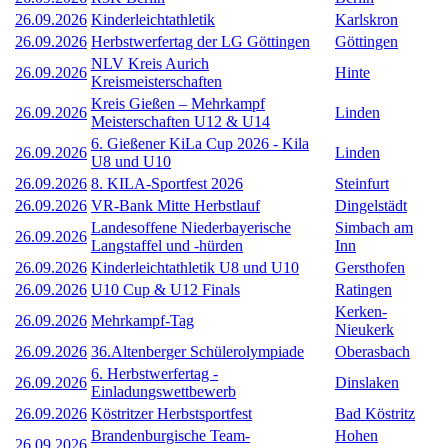
26.09.2026
Kinderleichtathletik
Karlskron
26.09.2026
Herbstwerfertag der LG Göttingen
Göttingen
NLV Kreis Aurich
26.09.2026
Hinte
Kreismeisterschaften
Kreis Gießen – Mehrkampf
26.09.2026
Linden
Meisterschaften U12 & U14
6. Gießener KiLa Cup 2026 - Kila
26.09.2026
Linden
U8 und U10
26.09.2026
8. KILA-Sportfest 2026
Steinfurt
26.09.2026
VR-Bank Mitte Herbstlauf
Dingelstädt
Landesoffene Niederbayerische
Simbach am
26.09.2026
Langstaffel und -hürden
Inn
26.09.2026
Kinderleichtathletik U8 und U10
Gersthofen
26.09.2026
U10 Cup & U12 Finals
Ratingen
Kerken-
26.09.2026
Mehrkampf-Tag
Nieukerk
26.09.2026
36.Altenberger Schülerolympiade
Oberasbach
6. Herbstwerfertag -
26.09.2026
Dinslaken
Einladungswettbewerb
26.09.2026
Köstritzer Herbstsportfest
Bad Köstritz
Brandenburgische Team-
Hohen
26.09.2026