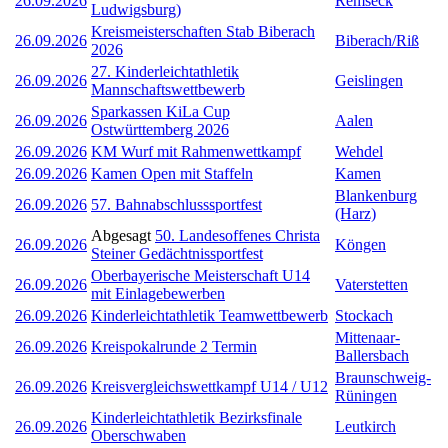
26.09.2026
Remseck
Ludwigsburg)
Kreismeisterschaften Stab Biberach
26.09.2026
Biberach/Riß
2026
27. Kinderleichtathletik
26.09.2026
Geislingen
Mannschaftswettbewerb
Sparkassen KiLa Cup
26.09.2026
Aalen
Ostwürttemberg 2026
26.09.2026
KM Wurf mit Rahmenwettkampf
Wehdel
26.09.2026
Kamen Open mit Staffeln
Kamen
Blankenburg
26.09.2026
57. Bahnabschlusssportfest
(Harz)
Abgesagt
50. Landesoffenes Christa
26.09.2026
Köngen
Steiner Gedächtnissportfest
Oberbayerische Meisterschaft U14
26.09.2026
Vaterstetten
mit Einlagebewerben
26.09.2026
Kinderleichtathletik Teamwettbewerb
Stockach
Mittenaar-
26.09.2026
Kreispokalrunde 2 Termin
Ballersbach
Braunschweig-
26.09.2026
Kreisvergleichswettkampf U14 / U12
Rüningen
Kinderleichtathletik Bezirksfinale
26.09.2026
Leutkirch
Oberschwaben