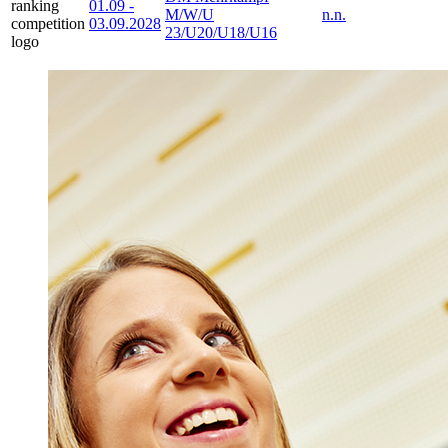
01.09
-
M/W/U
n.n.
03.09.2028
23/U20/U18/U16