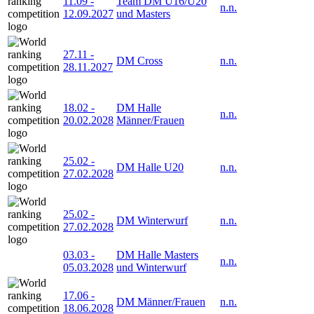
11.09
-
Team DM U16/U20
n.n.
12.09.2027
und Masters
27.11
-
DM Cross
n.n.
28.11.2027
18.02
-
DM Halle
n.n.
20.02.2028
Männer/Frauen
25.02
-
DM Halle U20
n.n.
27.02.2028
25.02
-
DM Winterwurf
n.n.
27.02.2028
03.03
-
DM Halle Masters
n.n.
05.03.2028
und Winterwurf
17.06
-
DM Männer/Frauen
n.n.
18.06.2028