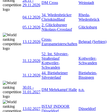
28.11
-
DM Cross
Weinstadt
29.11.2026
34. Wiedenbrücker
Rheda-
04.12.2026
Christkindllauf
Wiedenbrück
2. Glücksburger
05.12.2026
Glücksburg
Nikolaus-Crosslauf
Cross-
13.12.2026
Belgrad (Serbien)
Europameisterschaften
52. Int. Silvester-
Straßenlauf
Kottweiler-
31.12.2026
Kottweiler-
Schwanden
Schwanden
44. Bietigheimer
Bietigheim-
31.12.2026
Silvesterlauf
Bissingen
30.01
-
DM Mehrkampf Halle
n.n.
31.01.2027
ISTAF INDOOR
13.02.2027
Düsseldorf
Düsseldorf