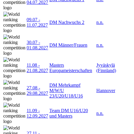
04.07.2027
09.07
-
DM Nachwuchs 2
n.n.
11.07.2027
30.07
-
DM Männer/Frauen
n.n.
01.08.2027
11.08
-
Masters
Jyväskylä
21.08.2027
Europameisterschaften
(Finnland)
DM Mehrkampf
27.08
-
M/W/U
Hannover
29.08.2027
23/U20/U18/U16
11.09
-
Team DM U16/U20
n.n.
12.09.2027
und Masters
27.11
-