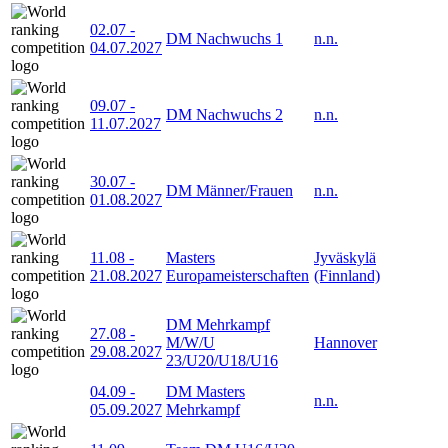
02.07
-
DM Nachwuchs 1
n.n.
04.07.2027
09.07
-
DM Nachwuchs 2
n.n.
11.07.2027
30.07
-
DM Männer/Frauen
n.n.
01.08.2027
11.08
-
Masters
Jyväskylä
21.08.2027
Europameisterschaften
(Finnland)
DM Mehrkampf
27.08
-
M/W/U
Hannover
29.08.2027
23/U20/U18/U16
04.09
-
DM Masters
n.n.
05.09.2027
Mehrkampf