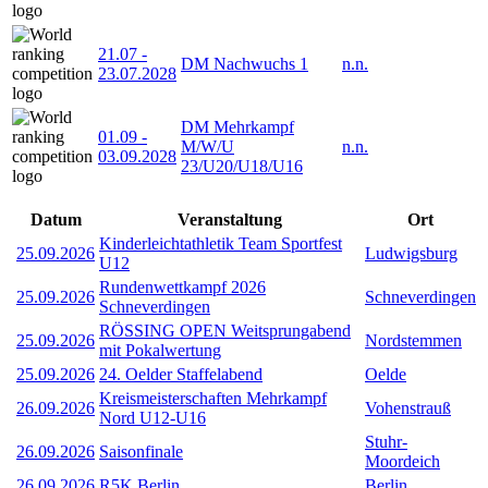
21.07
-
DM Nachwuchs 1
n.n.
23.07.2028
DM Mehrkampf
01.09
-
M/W/U
n.n.
03.09.2028
23/U20/U18/U16
Datum
Veranstaltung
Ort
Kinderleichtathletik Team Sportfest
25.09.2026
Ludwigsburg
U12
Rundenwettkampf 2026
25.09.2026
Schneverdingen
Schneverdingen
RÖSSING OPEN Weitsprungabend
25.09.2026
Nordstemmen
mit Pokalwertung
25.09.2026
24. Oelder Staffelabend
Oelde
Kreismeisterschaften Mehrkampf
26.09.2026
Vohenstrauß
Nord U12-U16
Stuhr-
26.09.2026
Saisonfinale
Moordeich
26.09.2026
R5K Berlin
Berlin