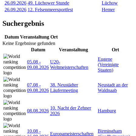
26.09.2026
49. Lüchower Stunde
Lüchow
26.09.2026
12. Felsenmeersportfest
Hemer
Suchergebnis
Datum
Veranstaltung
Ort
Keine Ergebnisse gefunden
Datum
Veranstaltung
Ort
Eugene
05.08
-
U20-
(Vereinigte
09.08.2026
Weltmeisterschaften
Staaten)
07.08
-
38. Neustädter
Neustadt an der
09.08.2026
Läufermeeting
Waldnaab
10. Nacht der Zehner
08.08.2026
Hamburg
2026
10.08
-
Birmingham
Europameisterschaften