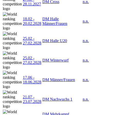
DM Cross
n.n.
28.11.2027
18.02
-
DM Halle
n.n.
20.02.2028
Männer/Frauen
25.02
-
DM Halle U20
n.n.
27.02.2028
25.02
-
DM Winterwurf
n.n.
27.02.2028
17.06
-
DM Männer/Frauen
n.n.
18.06.2028
21.07
-
DM Nachwuchs 1
n.n.
23.07.2028
DM Mehrkampf