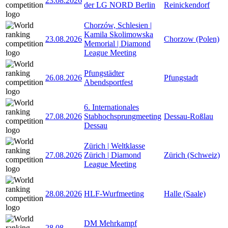
23.08.2026
der LG NORD Berlin
Reinickendorf
Chorzów, Schlesien |
Kamila Skolimowska
23.08.2026
Chorzow (Polen)
Memorial | Diamond
League Meeting
Pfungstädter
26.08.2026
Pfungstadt
Abendsportfest
6. Internationales
27.08.2026
Stabhochsprungmeeting
Dessau-Roßlau
Dessau
Zürich | Weltklasse
27.08.2026
Zürich | Diamond
Zürich (Schweiz)
League Meeting
28.08.2026
HLF-Wurfmeeting
Halle (Saale)
DM Mehrkampf
28.08
-