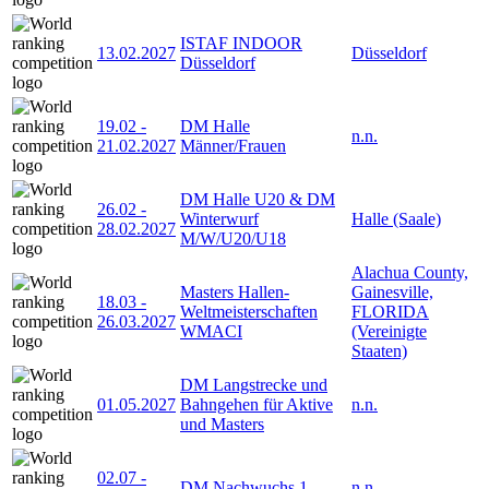
ISTAF INDOOR
13.02.2027
Düsseldorf
Düsseldorf
19.02
-
DM Halle
n.n.
21.02.2027
Männer/Frauen
DM Halle U20 & DM
26.02
-
Winterwurf
Halle (Saale)
28.02.2027
M/W/U20/U18
Alachua County,
Masters Hallen-
Gainesville,
18.03
-
Weltmeisterschaften
FLORIDA
26.03.2027
WMACI
(Vereinigte
Staaten)
DM Langstrecke und
01.05.2027
Bahngehen für Aktive
n.n.
und Masters
02.07
-
DM Nachwuchs 1
n.n.