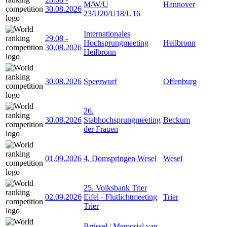
M/W/U
Hannover
30.08.2026
23/U20/U18/U16
Internationales
29.08
-
Hochsprungmeeting
Heilbronn
30.08.2026
Heilbronn
30.08.2026
Speerwurf
Offenburg
26.
30.08.2026
Stabhochsprungmeeting
Beckum
der Frauen
01.09.2026
4. Domspringen Wesel
Wesel
25. Volksbank Trier
02.09.2026
Eifel - Flutlichtmeeting
Trier
Trier
Brüssel | Memorial van