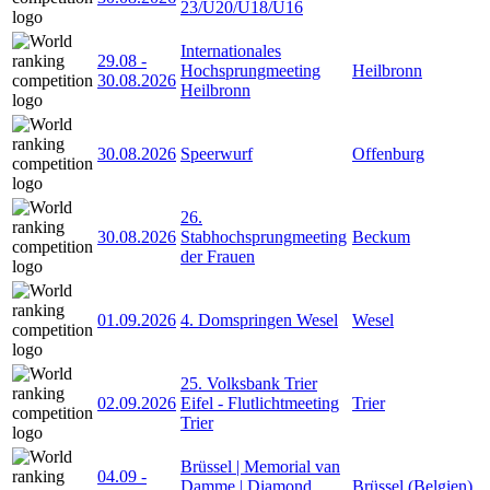
23/U20/U18/U16
Internationales
29.08
-
Hochsprungmeeting
Heilbronn
30.08.2026
Heilbronn
30.08.2026
Speerwurf
Offenburg
26.
30.08.2026
Stabhochsprungmeeting
Beckum
der Frauen
01.09.2026
4. Domspringen Wesel
Wesel
25. Volksbank Trier
02.09.2026
Eifel - Flutlichtmeeting
Trier
Trier
Brüssel | Memorial van
04.09
-
Damme | Diamond
Brüssel (Belgien)