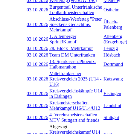
03.10.2026
Werfertag (W5K/W10K)
Medelby
Burgentrail Unterfränkische
03.10.2026
Ostheim
Traillaufmeisterschaften
Abschluss-Werfertag "Peter
Übach-
03.10.2026
Speckens Gedächtnis-
Palenberg
Mehrkampf"
1. Altenberger
Altenberg
03.10.2026
Sprint3Kampf
(Erzgebirge)
03.10.2026
28. Block- Mehrkampf
Leipzig
03.10.2026
Team DM Unterfranken
Hösbach
13. Sparkassen-Phoenix-
03.10.2026
Dortmund
Halbmarathon
Mittelfränkischer
03.10.2026
Kreisvergleich 2025 (U14 -
Katzwang
U16)
Kreisvergleichskämpfe U14
03.10.2026
Eislingen
in Eislingen
Kreismeisterschaften
03.10.2026
Landshut
Mehrkampf U16/U14/U12
4. Vereinsmeisterschaften
03.10.2026
Stuttgart
MTV Stuttgart and friends
Abgesagt
Kreisvergleichskampf U14