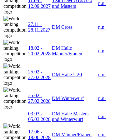
11.09
-
Team DM U16/U20
n.n.
12.09.2027
und Masters
27.11
-
DM Cross
n.n.
28.11.2027
18.02
-
DM Halle
n.n.
20.02.2028
Männer/Frauen
25.02
-
DM Halle U20
n.n.
27.02.2028
25.02
-
DM Winterwurf
n.n.
27.02.2028
03.03
-
DM Halle Masters
n.n.
05.03.2028
und Winterwurf
17.06
-
DM Männer/Frauen
n.n.
18.06.2028