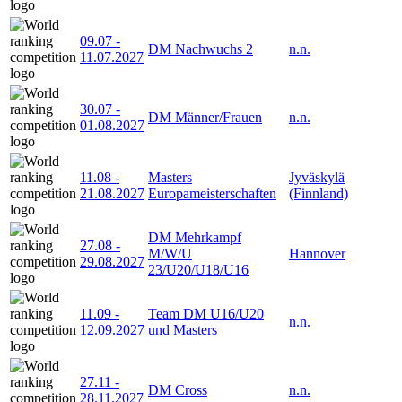
09.07
-
DM Nachwuchs 2
n.n.
11.07.2027
30.07
-
DM Männer/Frauen
n.n.
01.08.2027
11.08
-
Masters
Jyväskylä
21.08.2027
Europameisterschaften
(Finnland)
DM Mehrkampf
27.08
-
M/W/U
Hannover
29.08.2027
23/U20/U18/U16
11.09
-
Team DM U16/U20
n.n.
12.09.2027
und Masters
27.11
-
DM Cross
n.n.
28.11.2027