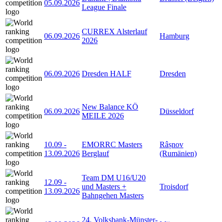
05.09.2026
League Finale
CURREX Alsterlauf
06.09.2026
Hamburg
2026
06.09.2026
Dresden HALF
Dresden
New Balance KÖ
06.09.2026
Düsseldorf
MEILE 2026
10.09
-
EMORRC Masters
Râșnov
13.09.2026
Berglauf
(Rumänien)
Team DM U16/U20
12.09
-
und Masters +
Troisdorf
13.09.2026
Bahngehen Masters
24. Volksbank-Münster-