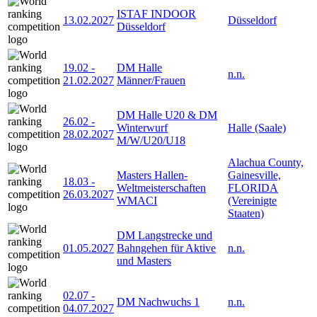
ISTAF INDOOR
13.02.2027
Düsseldorf
Düsseldorf
19.02
-
DM Halle
n.n.
21.02.2027
Männer/Frauen
DM Halle U20 & DM
26.02
-
Winterwurf
Halle (Saale)
28.02.2027
M/W/U20/U18
Alachua County,
Masters Hallen-
Gainesville,
18.03
-
Weltmeisterschaften
FLORIDA
26.03.2027
WMACI
(Vereinigte
Staaten)
DM Langstrecke und
01.05.2027
Bahngehen für Aktive
n.n.
und Masters
02.07
-
DM Nachwuchs 1
n.n.
04.07.2027