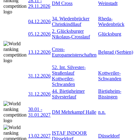
28.11
-
DM Cross
Weinstadt
29.11.2026
34. Wiedenbrücker
Rheda-
04.12.2026
Christkindllauf
Wiedenbrück
2. Glücksburger
05.12.2026
Glücksburg
Nikolaus-Crosslauf
Cross-
13.12.2026
Belgrad (Serbien)
Europameisterschaften
52. Int. Silvester-
Straßenlauf
Kottweiler-
31.12.2026
Kottweiler-
Schwanden
Schwanden
44. Bietigheimer
Bietigheim-
31.12.2026
Silvesterlauf
Bissingen
30.01
-
DM Mehrkampf Halle
n.n.
31.01.2027
ISTAF INDOOR
13.02.2027
Düsseldorf
Düsseldorf