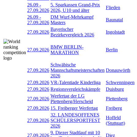
26.09
-
5. Sparkassen Grand-Prix
Flieden
27.09.2026
2026, U10 und älter
26.09
-
DM Wurf-Mehrkampf
Baunatal
27.09.2026
Masters
Bayerischer
27.09.2026
Ingolstadt
Bezirkevergleich 2026
BMW BERLIN-
27.09.2026
Berlin
MARATHON
Schwäbische
27.09.2026
Mannschaftsmeisterschaften
Donauwörth
2026
27.09.2026
VR-Talentiade Kinderliga
Schwenningen
27.09.2026
Regionsvergleichskämpfe
Duisburg
Werfertag der LG
27.09.2026
Plettenberg
Plettenberg/Herscheid
27.09.2026
15. Freiberger Werfertag
Freiberg
32. LANDESOFFENES
Hoffeld
27.09.2026
SCHÜLERSPORTFEST
(Stuttgart)
2026
9. Diezer Stadtlauf mit 10
27.09.2026
Diez