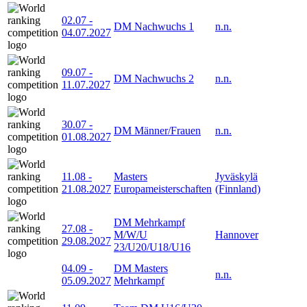
02.07
-
DM Nachwuchs 1
n.n.
04.07.2027
09.07
-
DM Nachwuchs 2
n.n.
11.07.2027
30.07
-
DM Männer/Frauen
n.n.
01.08.2027
11.08
-
Masters
Jyväskylä
21.08.2027
Europameisterschaften
(Finnland)
DM Mehrkampf
27.08
-
M/W/U
Hannover
29.08.2027
23/U20/U18/U16
04.09
-
DM Masters
n.n.
05.09.2027
Mehrkampf