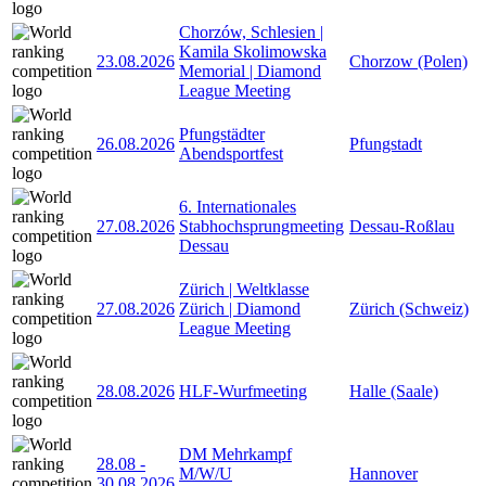
Chorzów, Schlesien |
Kamila Skolimowska
23.08.2026
Chorzow (Polen)
Memorial | Diamond
League Meeting
Pfungstädter
26.08.2026
Pfungstadt
Abendsportfest
6. Internationales
27.08.2026
Stabhochsprungmeeting
Dessau-Roßlau
Dessau
Zürich | Weltklasse
27.08.2026
Zürich | Diamond
Zürich (Schweiz)
League Meeting
28.08.2026
HLF-Wurfmeeting
Halle (Saale)
DM Mehrkampf
28.08
-
M/W/U
Hannover
30.08.2026