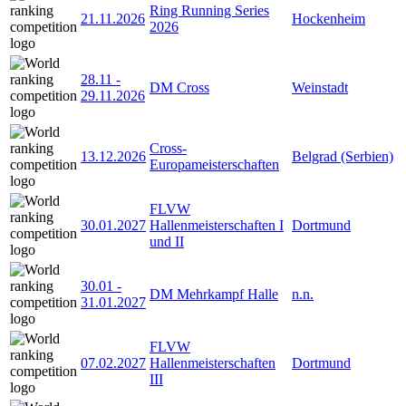
Ring Running Series
21.11.2026
Hockenheim
2026
28.11
-
DM Cross
Weinstadt
29.11.2026
Cross-
13.12.2026
Belgrad (Serbien)
Europameisterschaften
FLVW
30.01.2027
Hallenmeisterschaften I
Dortmund
und II
30.01
-
DM Mehrkampf Halle
n.n.
31.01.2027
FLVW
07.02.2027
Hallenmeisterschaften
Dortmund
III