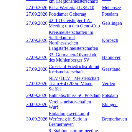
km (Regionsmeisterschaft)
27.09.2026
KiLa Werfertag U8/U10
Mellensee
27.09.2026
Potsdamer Gehertag
Potsdam
42. LO Geislinger LA-
27.09.2026
Geislingen
Meeting um den Geno-Cup
Kreismeisterschaften im
Staffellauf mit
27.09.2026
Korbach
Nordhessischen
Langstaffelmeisterschaften
33. Germanen-Olympiade
27.09.2026
Hannover
des Mühlenberger SV
Crosslauf Friedrichsruh mit
27.09.2026
Geestland
Kreismeisterschaft
NLV+BLV - Meisterschaft
27.09.2026
Team + 4x200m Mixed
Verden
Staffel
29.09.2026
Bahnabschluss SC Potsdam
Potsdam
Vereinsmeisterschaften
30.09.2026
Ehingen
Wurf
Einladungswettkampf
30.09.2026
Werfertag in Serie in
Bremerhaven
Bremerhaven
8. Stabhochsprungmeeting