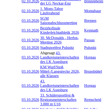
02.10.2026
Bönnigheim
der LG Neckar-Enz
1. Mons-Tabor
02.10.2026
Montabaur
Läuferabend
SGM
03.10.2026
Bremen
Saisonabschlussmeeting
Bezirksfinale
03.10.2026
Kemnath
Kinderleichtathletik 2026
30. McDonalds - Herbst-
03.10.2026
Passau
Meeting 2026
03.10.2026
Stadtsportfest Pulsnitz
Pulsnitz
Abgesagt
43.
03.10.2026
Landkreismeisterschaften
Horgau
des LK Augsburg
KM Wurf/Stoß,
03.10.2026
Mittel-/Langstrecke 2026,
Brunsbüttel
alle Klassen
43.
03.10.2026
Landkreismeisterschaften
Horgau
des LK Augsburg
33. Schülersportfest &
03.10.2026
Regionsmeisterschaften
Remscheid
3.000 m U16