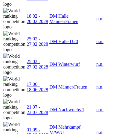
18.02
-
DM Halle
n.n.
20.02.2028
Männer/Frauen
25.02
-
DM Halle U20
n.n.
27.02.2028
25.02
-
DM Winterwurf
n.n.
27.02.2028
17.06
-
DM Männer/Frauen
n.n.
18.06.2028
21.07
-
DM Nachwuchs 1
n.n.
23.07.2028
DM Mehrkampf
01.09
-
M/W/U
n.n.