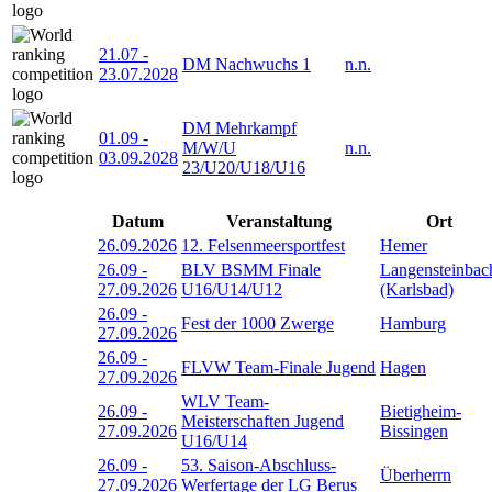
21.07
-
DM Nachwuchs 1
n.n.
23.07.2028
DM Mehrkampf
01.09
-
M/W/U
n.n.
03.09.2028
23/U20/U18/U16
Datum
Veranstaltung
Ort
26.09.2026
12. Felsenmeersportfest
Hemer
26.09
-
BLV BSMM Finale
Langensteinbac
27.09.2026
U16/U14/U12
(Karlsbad)
26.09
-
Fest der 1000 Zwerge
Hamburg
27.09.2026
26.09
-
FLVW Team-Finale Jugend
Hagen
27.09.2026
WLV Team-
26.09
-
Bietigheim-
Meisterschaften Jugend
27.09.2026
Bissingen
U16/U14
26.09
-
53. Saison-Abschluss-
Überherrn
27.09.2026
Werfertage der LG Berus