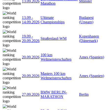
13.09.2026
Münster
Marathon
13.09
-
Ultimate
Budapest
14.09.2026
Championships
(Ungarn)
19.09
-
Kopenhagen
Straßenlauf-WM
20.09.2026
(Dänemark)
100 km
20.09.2026
Ames (Spanien)
Weltmeisterschaften
Masters 100 km
20.09.2026
Ames (Spanien)
Weltmeisterschaften
BMW BERLIN-
27.09.2026
Berlin
MARATHON