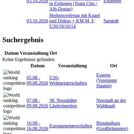
03.10.2026
Eislingen
in Eislingen (Team Ulm /
Alb-Donau)
Herbstwerfertag mit Kugel
03.10.2026
und Diskus + KM M, F,
Sarstedt
U20/18/16/14
Suchergebnis
Datum
Veranstaltung
Ort
Keine Ergebnisse gefunden
Datum
Veranstaltung
Ort
Eugene
05.08
-
U20-
(Vereinigte
09.08.2026
Weltmeisterschaften
Staaten)
07.08
-
38. Neustädter
Neustadt an der
09.08.2026
Läufermeeting
Waldnaab
10.08
-
Birmingham
Europameisterschaften
16.08.2026
(Großbritannien)