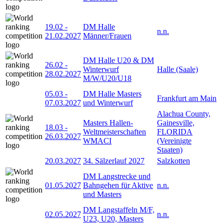
19.02
-
DM Halle
n.n.
21.02.2027
Männer/Frauen
DM Halle U20 & DM
26.02
-
Winterwurf
Halle (Saale)
28.02.2027
M/W/U20/U18
05.03
-
DM Halle Masters
Frankfurt am Main
07.03.2027
und Winterwurf
Alachua County,
Masters Hallen-
Gainesville,
18.03
-
Weltmeisterschaften
FLORIDA
26.03.2027
WMACI
(Vereinigte
Staaten)
20.03.2027
34. Sälzerlauf 2027
Salzkotten
DM Langstrecke und
01.05.2027
Bahngehen für Aktive
n.n.
und Masters
DM Langstaffeln M/F,
02.05.2027
n.n.
U23, U20, Masters