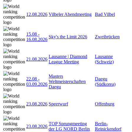
12.08.2026
Vilbeler Abendmeeting
Bad Vilbel
15.08
-
Sky's the Limit 2026
Zweibrücken
16.08.2026
Lausanne | Diamond
Lausanne
21.08.2026
League Meeting
(Schweiz)
Masters
22.08
-
Daegu
Weltmeisterschaften
03.09.2026
(Südkorea)
Daegu
23.08.2026
Speerwurf
Offenburg
TOP Sprungmeeting
Berlin-
23.08.2026
der LG NORD Berlin
Reinickendorf