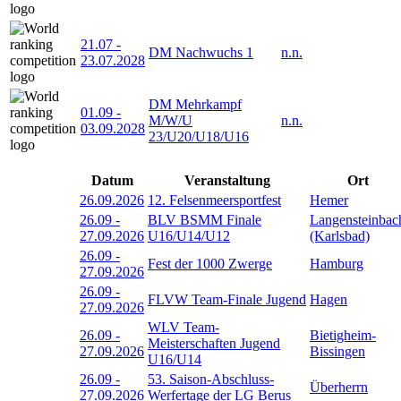
21.07
-
DM Nachwuchs 1
n.n.
23.07.2028
DM Mehrkampf
01.09
-
M/W/U
n.n.
03.09.2028
23/U20/U18/U16
Datum
Veranstaltung
Ort
26.09.2026
12. Felsenmeersportfest
Hemer
26.09
-
BLV BSMM Finale
Langensteinbac
27.09.2026
U16/U14/U12
(Karlsbad)
26.09
-
Fest der 1000 Zwerge
Hamburg
27.09.2026
26.09
-
FLVW Team-Finale Jugend
Hagen
27.09.2026
WLV Team-
26.09
-
Bietigheim-
Meisterschaften Jugend
27.09.2026
Bissingen
U16/U14
26.09
-
53. Saison-Abschluss-
Überherrn
27.09.2026
Werfertage der LG Berus