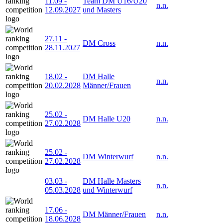
11.09
-
Team DM U16/U20
n.n.
12.09.2027
und Masters
27.11
-
DM Cross
n.n.
28.11.2027
18.02
-
DM Halle
n.n.
20.02.2028
Männer/Frauen
25.02
-
DM Halle U20
n.n.
27.02.2028
25.02
-
DM Winterwurf
n.n.
27.02.2028
03.03
-
DM Halle Masters
n.n.
05.03.2028
und Winterwurf
17.06
-
DM Männer/Frauen
n.n.
18.06.2028