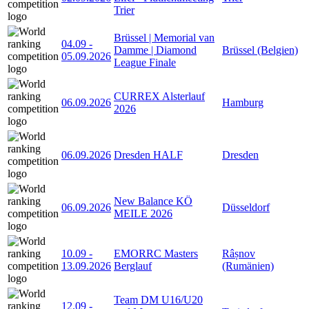
Trier
Brüssel | Memorial van
04.09
-
Damme | Diamond
Brüssel (Belgien)
05.09.2026
League Finale
CURREX Alsterlauf
06.09.2026
Hamburg
2026
06.09.2026
Dresden HALF
Dresden
New Balance KÖ
06.09.2026
Düsseldorf
MEILE 2026
10.09
-
EMORRC Masters
Râșnov
13.09.2026
Berglauf
(Rumänien)
Team DM U16/U20
12.09
-