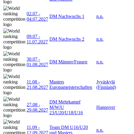
02.07
-
DM Nachwuchs 1
n.n.
04.07.2027
09.07
-
DM Nachwuchs 2
n.n.
11.07.2027
30.07
-
DM Männer/Frauen
n.n.
01.08.2027
11.08
-
Masters
Jyväskylä
21.08.2027
Europameisterschaften
(Finnland)
DM Mehrkampf
27.08
-
M/W/U
Hannover
29.08.2027
23/U20/U18/U16
11.09
-
Team DM U16/U20
n.n.
12.09.2027
und Masters