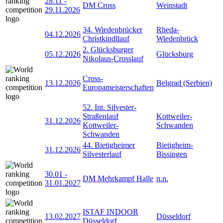
28.11
-
DM Cross
Weinstadt
29.11.2026
34. Wiedenbrücker
Rheda-
04.12.2026
Christkindllauf
Wiedenbrück
2. Glücksburger
05.12.2026
Glücksburg
Nikolaus-Crosslauf
Cross-
13.12.2026
Belgrad (Serbien)
Europameisterschaften
52. Int. Silvester-
Straßenlauf
Kottweiler-
31.12.2026
Kottweiler-
Schwanden
Schwanden
44. Bietigheimer
Bietigheim-
31.12.2026
Silvesterlauf
Bissingen
30.01
-
DM Mehrkampf Halle
n.n.
31.01.2027
ISTAF INDOOR
13.02.2027
Düsseldorf
Düsseldorf