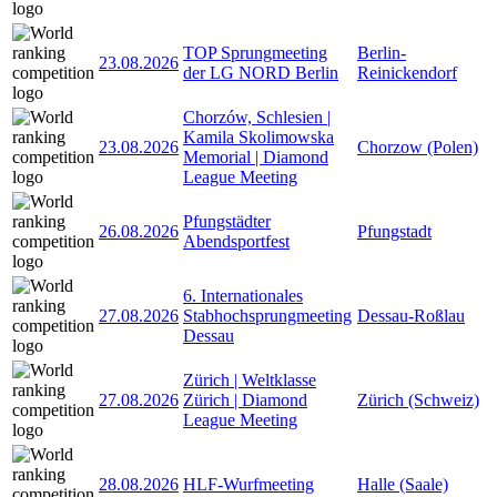
TOP Sprungmeeting
Berlin-
23.08.2026
der LG NORD Berlin
Reinickendorf
Chorzów, Schlesien |
Kamila Skolimowska
23.08.2026
Chorzow (Polen)
Memorial | Diamond
League Meeting
Pfungstädter
26.08.2026
Pfungstadt
Abendsportfest
6. Internationales
27.08.2026
Stabhochsprungmeeting
Dessau-Roßlau
Dessau
Zürich | Weltklasse
27.08.2026
Zürich | Diamond
Zürich (Schweiz)
League Meeting
28.08.2026
HLF-Wurfmeeting
Halle (Saale)