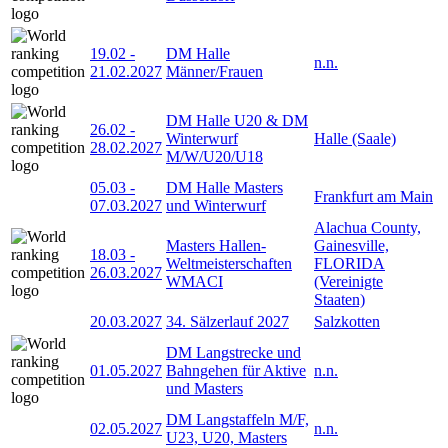
19.02
-
DM Halle
n.n.
21.02.2027
Männer/Frauen
DM Halle U20 & DM
26.02
-
Winterwurf
Halle (Saale)
28.02.2027
M/W/U20/U18
05.03
-
DM Halle Masters
Frankfurt am Main
07.03.2027
und Winterwurf
Alachua County,
Masters Hallen-
Gainesville,
18.03
-
Weltmeisterschaften
FLORIDA
26.03.2027
WMACI
(Vereinigte
Staaten)
20.03.2027
34. Sälzerlauf 2027
Salzkotten
DM Langstrecke und
01.05.2027
Bahngehen für Aktive
n.n.
und Masters
DM Langstaffeln M/F,
02.05.2027
n.n.
U23, U20, Masters