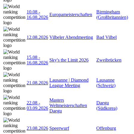
10.08
-
Birmingham
Europameisterschaften
16.08.2026
(Großbritannien)
12.08.2026
Vilbeler Abendmeeting
Bad Vilbel
15.08
-
Sky's the Limit 2026
Zweibrücken
16.08.2026
Lausanne | Diamond
Lausanne
21.08.2026
League Meeting
(Schweiz)
Masters
22.08
-
Daegu
Weltmeisterschaften
03.09.2026
(Südkorea)
Daegu
23.08.2026
Speerwurf
Offenburg