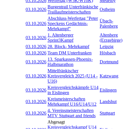
03.10.2026
Werfertag (W5K/W10K)
Medelby
Burgentrail Unterfränkische
03.10.2026
Ostheim
Traillaufmeisterschaften
Abschluss-Werfertag "Peter
Übach-
03.10.2026
Speckens Gedächtnis-
Palenberg
Mehrkampf"
1. Altenberger
Altenberg
03.10.2026
Sprint3Kampf
(Erzgebirge)
03.10.2026
28. Block- Mehrkampf
Leipzig
03.10.2026
Team DM Unterfranken
Hösbach
13. Sparkassen-Phoenix-
03.10.2026
Dortmund
Halbmarathon
Mittelfränkischer
03.10.2026
Kreisvergleich 2025 (U14 -
Katzwang
U16)
Kreisvergleichskämpfe U14
03.10.2026
Eislingen
in Eislingen
Kreismeisterschaften
03.10.2026
Landshut
Mehrkampf U16/U14/U12
4. Vereinsmeisterschaften
03.10.2026
Stuttgart
MTV Stuttgart and friends
Abgesagt
Kreisvergleichskampf U14