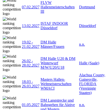
FLVW
07.02.2027
Hallenmeisterschaften
Dortmund
III
ISTAF INDOOR
13.02.2027
Düsseldorf
Düsseldorf
19.02
-
DM Halle
n.n.
21.02.2027
Männer/Frauen
DM Halle U20 & DM
26.02
-
Winterwurf
Halle (Saale)
28.02.2027
M/W/U20/U18
Alachua County,
Masters Hallen-
Gainesville,
18.03
-
Weltmeisterschaften
FLORIDA
26.03.2027
WMACI
(Vereinigte
Staaten)
DM Langstrecke und
01.05.2027
Bahngehen für Aktive
n.n.
und Masters