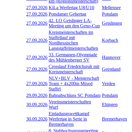
km (Regionsmeisterschaft)
27.09.2026
KiLa Werfertag U8/U10
Mellensee
27.09.2026
Potsdamer Gehertag
Potsdam
42. LO Geislinger LA-
27.09.2026
Geislingen
Meeting um den Geno-Cup
Kreismeisterschaften im
Staffellauf mit
27.09.2026
Korbach
Nordhessischen
Langstaffelmeisterschaften
33. Germanen-Olympiade
27.09.2026
Hannover
des Mühlenberger SV
Crosslauf Friedrichsruh mit
27.09.2026
Geestland
Kreismeisterschaft
NLV+BLV - Meisterschaft
27.09.2026
Team + 4x200m Mixed
Verden
Staffel
29.09.2026
Bahnabschluss SC Potsdam
Potsdam
Vereinsmeisterschaften
30.09.2026
Ehingen
Wurf
Einladungswettkampf
30.09.2026
Werfertag in Serie in
Bremerhaven
Bremerhaven
8. Stabhochsprungmeeting