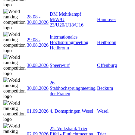
DM Mehrkampf
28.08
-
M/W/U
Hannover
30.08.2026
23/U20/U18/U16
Internationales
29.08
-
Hochsprungmeeting
Heilbronn
30.08.2026
Heilbronn
30.08.2026
Speerwurf
Offenburg
26.
30.08.2026
Stabhochsprungmeeting
Beckum
der Frauen
01.09.2026
4. Domspringen Wesel
Wesel
25. Volksbank Trier
02.09.2026
Eifel - Flutlichtmeeting
Trier