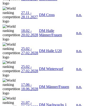
27.11
-
DM Cross
n.n.
28.11.2027
18.02
-
DM Halle
n.n.
20.02.2028
Männer/Frauen
25.02
-
DM Halle U20
n.n.
27.02.2028
25.02
-
DM Winterwurf
n.n.
27.02.2028
17.06
-
DM Männer/Frauen
n.n.
18.06.2028
21.07
-
DM Nachwuchs 1
n.n.