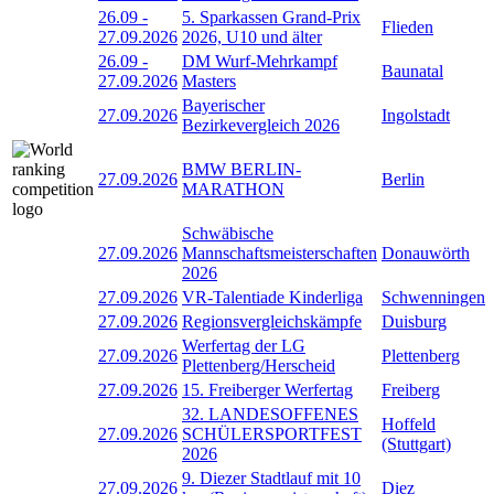
26.09
-
5. Sparkassen Grand-Prix
Flieden
27.09.2026
2026, U10 und älter
26.09
-
DM Wurf-Mehrkampf
Baunatal
27.09.2026
Masters
Bayerischer
27.09.2026
Ingolstadt
Bezirkevergleich 2026
BMW BERLIN-
27.09.2026
Berlin
MARATHON
Schwäbische
27.09.2026
Mannschaftsmeisterschaften
Donauwörth
2026
27.09.2026
VR-Talentiade Kinderliga
Schwenningen
27.09.2026
Regionsvergleichskämpfe
Duisburg
Werfertag der LG
27.09.2026
Plettenberg
Plettenberg/Herscheid
27.09.2026
15. Freiberger Werfertag
Freiberg
32. LANDESOFFENES
Hoffeld
27.09.2026
SCHÜLERSPORTFEST
(Stuttgart)
2026
9. Diezer Stadtlauf mit 10
27.09.2026
Diez