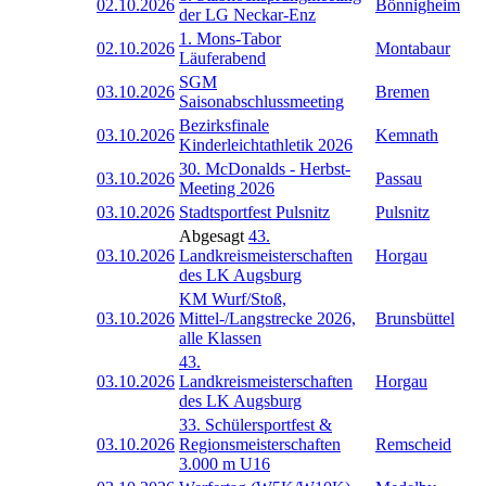
02.10.2026
Bönnigheim
der LG Neckar-Enz
1. Mons-Tabor
02.10.2026
Montabaur
Läuferabend
SGM
03.10.2026
Bremen
Saisonabschlussmeeting
Bezirksfinale
03.10.2026
Kemnath
Kinderleichtathletik 2026
30. McDonalds - Herbst-
03.10.2026
Passau
Meeting 2026
03.10.2026
Stadtsportfest Pulsnitz
Pulsnitz
Abgesagt
43.
03.10.2026
Landkreismeisterschaften
Horgau
des LK Augsburg
KM Wurf/Stoß,
03.10.2026
Mittel-/Langstrecke 2026,
Brunsbüttel
alle Klassen
43.
03.10.2026
Landkreismeisterschaften
Horgau
des LK Augsburg
33. Schülersportfest &
03.10.2026
Regionsmeisterschaften
Remscheid
3.000 m U16