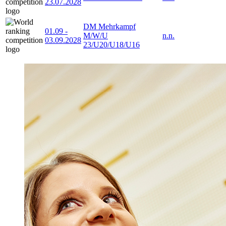
23.07.2028
DM Mehrkampf
01.09
-
M/W/U
n.n.
03.09.2028
23/U20/U18/U16