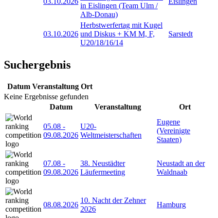
03.10.2026
Eislingen
in Eislingen (Team Ulm /
Alb-Donau)
Herbstwerfertag mit Kugel
03.10.2026
und Diskus + KM M, F,
Sarstedt
U20/18/16/14
Suchergebnis
Datum
Veranstaltung
Ort
Keine Ergebnisse gefunden
Datum
Veranstaltung
Ort
Eugene
05.08
-
U20-
(Vereinigte
09.08.2026
Weltmeisterschaften
Staaten)
07.08
-
38. Neustädter
Neustadt an der
09.08.2026
Läufermeeting
Waldnaab
10. Nacht der Zehner
08.08.2026
Hamburg
2026