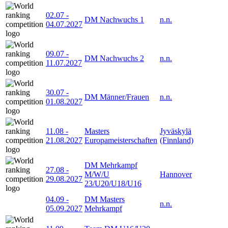
02.07
-
DM Nachwuchs 1
n.n.
04.07.2027
09.07
-
DM Nachwuchs 2
n.n.
11.07.2027
30.07
-
DM Männer/Frauen
n.n.
01.08.2027
11.08
-
Masters
Jyväskylä
21.08.2027
Europameisterschaften
(Finnland)
DM Mehrkampf
27.08
-
M/W/U
Hannover
29.08.2027
23/U20/U18/U16
04.09
-
DM Masters
n.n.
05.09.2027
Mehrkampf