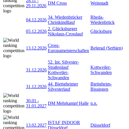
28.11
-
DM Cross
Weinstadt
29.11.2026
34. Wiedenbrücker
Rheda-
04.12.2026
Christkindllauf
Wiedenbrück
2. Glücksburger
05.12.2026
Glücksburg
Nikolaus-Crosslauf
Cross-
13.12.2026
Belgrad (Serbien)
Europameisterschaften
52. Int. Silvester-
Straßenlauf
Kottweiler-
31.12.2026
Kottweiler-
Schwanden
Schwanden
44. Bietigheimer
Bietigheim-
31.12.2026
Silvesterlauf
Bissingen
30.01
-
DM Mehrkampf Halle
n.n.
31.01.2027
ISTAF INDOOR
13.02.2027
Düsseldorf
Düsseldorf