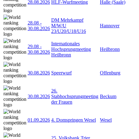
28.08.2026
HLF-Wurfmeeting
Halle (Saale)
DM Mehrkampf
28.08
-
M/W/U
Hannover
30.08.2026
23/U20/U18/U16
Internationales
29.08
-
Hochsprungmeeting
Heilbronn
30.08.2026
Heilbronn
30.08.2026
Speerwurf
Offenburg
26.
30.08.2026
Stabhochsprungmeeting
Beckum
der Frauen
01.09.2026
4. Domspringen Wesel
Wesel
25. Volksbank Trier