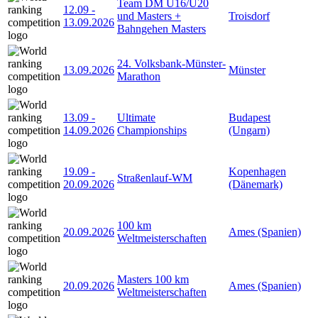
Team DM U16/U20
12.09
-
und Masters +
Troisdorf
13.09.2026
Bahngehen Masters
24. Volksbank-Münster-
13.09.2026
Münster
Marathon
13.09
-
Ultimate
Budapest
14.09.2026
Championships
(Ungarn)
19.09
-
Kopenhagen
Straßenlauf-WM
20.09.2026
(Dänemark)
100 km
20.09.2026
Ames (Spanien)
Weltmeisterschaften
Masters 100 km
20.09.2026
Ames (Spanien)
Weltmeisterschaften