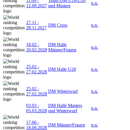
11.09
-
Team DM U16/U20
n.n.
12.09.2027
und Masters
27.11
-
DM Cross
n.n.
28.11.2027
18.02
-
DM Halle
n.n.
20.02.2028
Männer/Frauen
25.02
-
DM Halle U20
n.n.
27.02.2028
25.02
-
DM Winterwurf
n.n.
27.02.2028
03.03
-
DM Halle Masters
n.n.
05.03.2028
und Winterwurf
17.06
-
DM Männer/Frauen
n.n.
18.06.2028