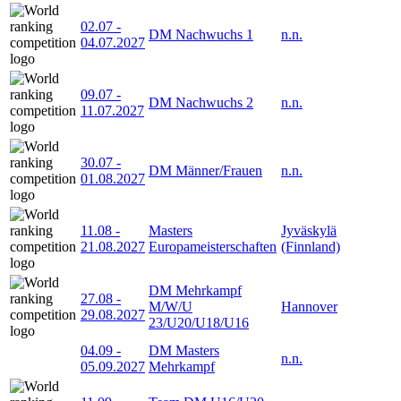
02.07
-
DM Nachwuchs 1
n.n.
04.07.2027
09.07
-
DM Nachwuchs 2
n.n.
11.07.2027
30.07
-
DM Männer/Frauen
n.n.
01.08.2027
11.08
-
Masters
Jyväskylä
21.08.2027
Europameisterschaften
(Finnland)
DM Mehrkampf
27.08
-
M/W/U
Hannover
29.08.2027
23/U20/U18/U16
04.09
-
DM Masters
n.n.
05.09.2027
Mehrkampf