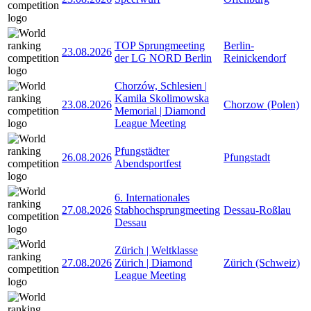
TOP Sprungmeeting
Berlin-
23.08.2026
der LG NORD Berlin
Reinickendorf
Chorzów, Schlesien |
Kamila Skolimowska
23.08.2026
Chorzow (Polen)
Memorial | Diamond
League Meeting
Pfungstädter
26.08.2026
Pfungstadt
Abendsportfest
6. Internationales
27.08.2026
Stabhochsprungmeeting
Dessau-Roßlau
Dessau
Zürich | Weltklasse
27.08.2026
Zürich | Diamond
Zürich (Schweiz)
League Meeting