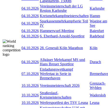
Langstaffeln, 1500m
Vereinsmeisterschaft der LG
04.10.2026
Karlsruhe
Region Karlsruhe
04.10.2026
Kreismehrkampfmeisterschaften
Hamm
Sparkassenmehrkampfserie Teil
Waging am
04.10.2026
IV
See
04.10.2026
Hammerwurf-Meeting
Baienfurt
04.10.2026
6. Eberhard-Arnold-Sportfest
Radebeul
04.10.2026
28. Generali Köln Marathon
Köln
Allgäuer Mehrkampf MS und
04.10.2026
Durach
Hans Breuer Sportfest
Einladungswettkampf
07.10.2026
Werfertag in Serie in
Bremerhav
Bremerhaven
Grenzach-
10.10.2026
Vereinsmeisterschaft 2026
Wyhlen
Straßenlauf-
10.10.2026
Wadersloh
Kreismeisterschaften
10.10.2026
Werfersportfest des TSV Leuna
Leuna
Kreismeisterschaften U16 mit