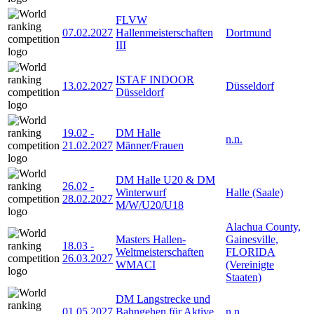
FLVW
07.02.2027
Hallenmeisterschaften
Dortmund
III
ISTAF INDOOR
13.02.2027
Düsseldorf
Düsseldorf
19.02
-
DM Halle
n.n.
21.02.2027
Männer/Frauen
DM Halle U20 & DM
26.02
-
Winterwurf
Halle (Saale)
28.02.2027
M/W/U20/U18
Alachua County,
Masters Hallen-
Gainesville,
18.03
-
Weltmeisterschaften
FLORIDA
26.03.2027
WMACI
(Vereinigte
Staaten)
DM Langstrecke und
01.05.2027
Bahngehen für Aktive
n.n.