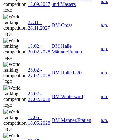
n.n.
12.09.2027
und Masters
27.11
-
DM Cross
n.n.
28.11.2027
18.02
-
DM Halle
n.n.
20.02.2028
Männer/Frauen
25.02
-
DM Halle U20
n.n.
27.02.2028
25.02
-
DM Winterwurf
n.n.
27.02.2028
17.06
-
DM Männer/Frauen
n.n.
18.06.2028