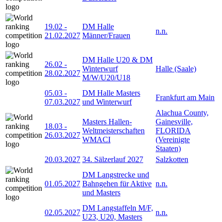
19.02
-
DM Halle
n.n.
21.02.2027
Männer/Frauen
DM Halle U20 & DM
26.02
-
Winterwurf
Halle (Saale)
28.02.2027
M/W/U20/U18
05.03
-
DM Halle Masters
Frankfurt am Main
07.03.2027
und Winterwurf
Alachua County,
Masters Hallen-
Gainesville,
18.03
-
Weltmeisterschaften
FLORIDA
26.03.2027
WMACI
(Vereinigte
Staaten)
20.03.2027
34. Sälzerlauf 2027
Salzkotten
DM Langstrecke und
01.05.2027
Bahngehen für Aktive
n.n.
und Masters
DM Langstaffeln M/F,
02.05.2027
n.n.
U23, U20, Masters