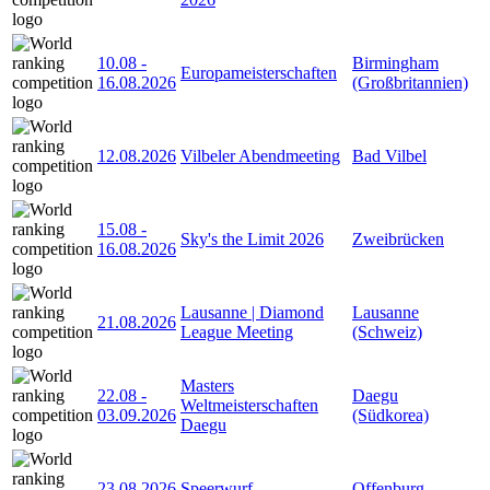
10.08
-
Birmingham
Europameisterschaften
16.08.2026
(Großbritannien)
12.08.2026
Vilbeler Abendmeeting
Bad Vilbel
15.08
-
Sky's the Limit 2026
Zweibrücken
16.08.2026
Lausanne | Diamond
Lausanne
21.08.2026
League Meeting
(Schweiz)
Masters
22.08
-
Daegu
Weltmeisterschaften
03.09.2026
(Südkorea)
Daegu
23.08.2026
Speerwurf
Offenburg