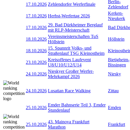
Berlin-
17.10.2026
Zehlendorfer Werferfinale
Zehlendorf
Kerken-
17.10.2026
Herbst-Werfertag 2026
Nieukerk
29. Bad Dürkheimer Berglauf
17.10.2026
Bad Dürkh
mit RLP-Meisterschaft
Vereinsmeisterschaften TuS
18.10.2026
Höllstein
Höllstein
15. Spannrit Volks- und
18.10.2026
Kleinosthe
Straßenlauf TSG Kleinostheim
Kreisoffenes Laufevent
Bietigheim-
23.10.2026
U8/U10/U12/U14
Bissingen
Nieskyer Großer Werfer-
24.10.2026
Niesky
Mehrkampf 2026
24.10.2026
Lusatian Race Walking
Zittau
Emder Bahnserie Teil 3, Emder
25.10.2026
Emden
Stundenlauf
43. Mainova Frankfurt
25.10.2026
Frankfurt
Marathon