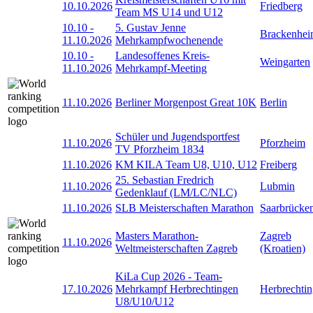
10.10.2026
Friedberg
Team MS U14 und U12
10.10
-
5. Gustav Jenne
Brackenhe
11.10.2026
Mehrkampfwochenende
10.10
-
Landesoffenes Kreis-
Weingarten
11.10.2026
Mehrkampf-Meeting
11.10.2026
Berliner Morgenpost Great 10K
Berlin
Schüler und Jugendsportfest
11.10.2026
Pforzheim
TV Pforzheim 1834
11.10.2026
KM KILA Team U8, U10, U12
Freiberg
25. Sebastian Fredrich
11.10.2026
Lubmin
Gedenklauf (LM/LC/NLC)
11.10.2026
SLB Meisterschaften Marathon
Saarbrücke
Masters Marathon-
Zagreb
11.10.2026
Weltmeisterschaften Zagreb
(Kroatien)
KiLa Cup 2026 - Team-
17.10.2026
Mehrkampf Herbrechtingen
Herbrechti
U8/U10/U12