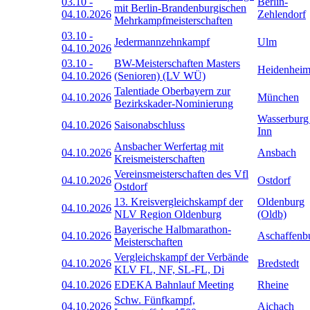
03.10
-
Berlin-
mit Berlin-Brandenburgischen
04.10.2026
Zehlendorf
Mehrkampfmeisterschaften
03.10
-
Jedermannzehnkampf
Ulm
04.10.2026
03.10
-
BW-Meisterschaften Masters
Heidenhei
04.10.2026
(Senioren) (LV WÜ)
Talentiade Oberbayern zur
04.10.2026
München
Bezirkskader-Nominierung
Wasserburg
04.10.2026
Saisonabschluss
Inn
Ansbacher Werfertag mit
04.10.2026
Ansbach
Kreismeisterschaften
Vereinsmeisterschaften des Vfl
04.10.2026
Ostdorf
Ostdorf
13. Kreisvergleichskampf der
Oldenburg
04.10.2026
NLV Region Oldenburg
(Oldb)
Bayerische Halbmarathon-
04.10.2026
Aschaffenb
Meisterschaften
Vergleichskampf der Verbände
04.10.2026
Bredstedt
KLV FL, NF, SL-FL, Di
04.10.2026
EDEKA Bahnlauf Meeting
Rheine
Schw. Fünfkampf,
04.10.2026
Aichach