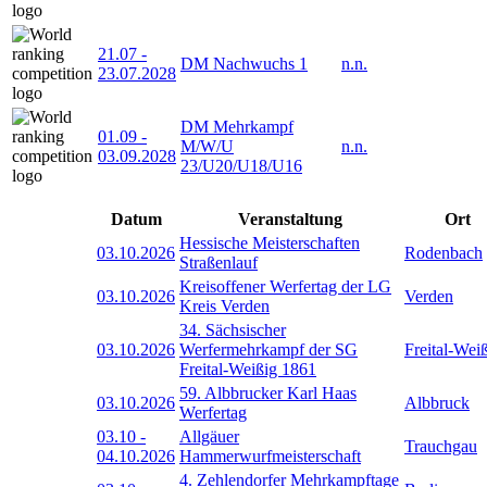
21.07
-
DM Nachwuchs 1
n.n.
23.07.2028
DM Mehrkampf
01.09
-
M/W/U
n.n.
03.09.2028
23/U20/U18/U16
Datum
Veranstaltung
Ort
Hessische Meisterschaften
03.10.2026
Rodenbach
Straßenlauf
Kreisoffener Werfertag der LG
03.10.2026
Verden
Kreis Verden
34. Sächsischer
03.10.2026
Werfermehrkampf der SG
Freital-Wei
Freital-Weißig 1861
59. Albbrucker Karl Haas
03.10.2026
Albbruck
Werfertag
03.10
-
Allgäuer
Trauchgau
04.10.2026
Hammerwurfmeisterschaft
4. Zehlendorfer Mehrkampftage