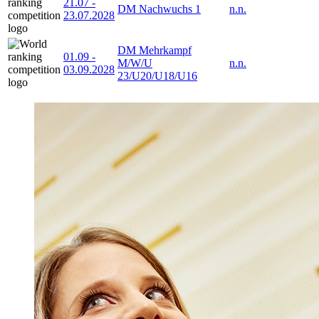
21.07
-
DM Nachwuchs 1
n.n.
23.07.2028
DM Mehrkampf
01.09
-
M/W/U
n.n.
03.09.2028
23/U20/U18/U16