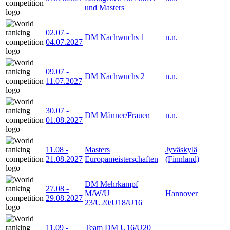
und Masters
02.07
-
DM Nachwuchs 1
n.n.
04.07.2027
09.07
-
DM Nachwuchs 2
n.n.
11.07.2027
30.07
-
DM Männer/Frauen
n.n.
01.08.2027
11.08
-
Masters
Jyväskylä
21.08.2027
Europameisterschaften
(Finnland)
DM Mehrkampf
27.08
-
M/W/U
Hannover
29.08.2027
23/U20/U18/U16
11.09
-
Team DM U16/U20