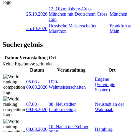
12. Olympiaberg-Cross
25.10.2026
München mit Deutschem Cross
München
Cup
Hessische Meisterschaften
Frankfurt a
25.10.2026
Marathon
Main
Suchergebnis
Datum
Veranstaltung
Ort
Keine Ergebnisse gefunden
Datum
Veranstaltung
Ort
Eugene
05.08
-
U20-
(Vereinigte
09.08.2026
Weltmeisterschaften
Staaten)
07.08
-
38. Neustädter
Neustadt an der
09.08.2026
Läufermeeting
Waldnaab
10. Nacht der Zehner
08.08.2026
Hamburg
2026