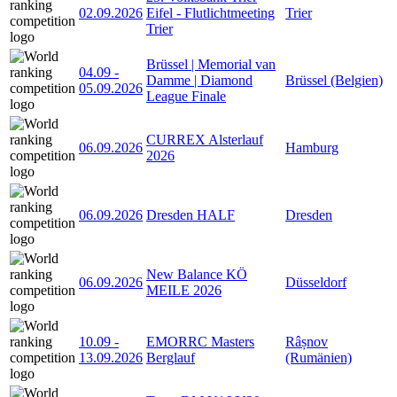
02.09.2026
Eifel - Flutlichtmeeting
Trier
Trier
Brüssel | Memorial van
04.09
-
Damme | Diamond
Brüssel (Belgien)
05.09.2026
League Finale
CURREX Alsterlauf
06.09.2026
Hamburg
2026
06.09.2026
Dresden HALF
Dresden
New Balance KÖ
06.09.2026
Düsseldorf
MEILE 2026
10.09
-
EMORRC Masters
Râșnov
13.09.2026
Berglauf
(Rumänien)