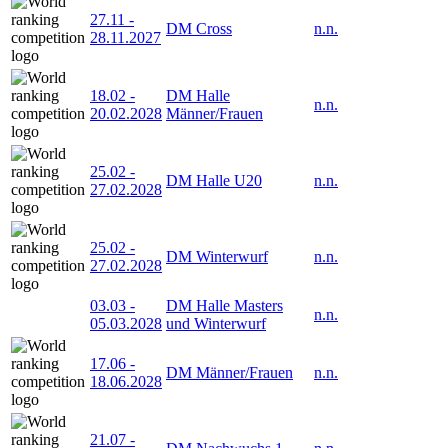
27.11
-
DM Cross
n.n.
28.11.2027
18.02
-
DM Halle
n.n.
20.02.2028
Männer/Frauen
25.02
-
DM Halle U20
n.n.
27.02.2028
25.02
-
DM Winterwurf
n.n.
27.02.2028
03.03
-
DM Halle Masters
n.n.
05.03.2028
und Winterwurf
17.06
-
DM Männer/Frauen
n.n.
18.06.2028
21.07
-