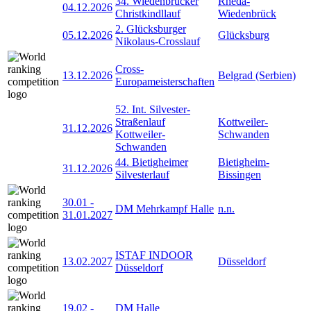
34. Wiedenbrücker
Rheda-
04.12.2026
Christkindllauf
Wiedenbrück
2. Glücksburger
05.12.2026
Glücksburg
Nikolaus-Crosslauf
Cross-
13.12.2026
Belgrad (Serbien)
Europameisterschaften
52. Int. Silvester-
Straßenlauf
Kottweiler-
31.12.2026
Kottweiler-
Schwanden
Schwanden
44. Bietigheimer
Bietigheim-
31.12.2026
Silvesterlauf
Bissingen
30.01
-
DM Mehrkampf Halle
n.n.
31.01.2027
ISTAF INDOOR
13.02.2027
Düsseldorf
Düsseldorf
19.02
-
DM Halle