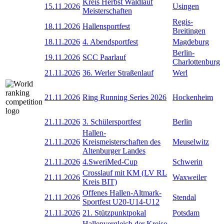
Kreis Herbst Waldlauf
15.11.2026
Usingen
Meisterschaften
Regis-
18.11.2026
Hallensportfest
Breitingen
18.11.2026
4. Abendsportfest
Magdeburg
Berlin-
19.11.2026
SCC Paarlauf
Charlottenburg
21.11.2026
36. Werler Straßenlauf
Werl
21.11.2026
Ring Running Series 2026
Hockenheim
21.11.2026
3. Schülersportfest
Berlin
Hallen-
21.11.2026
Kreismeisterschaften des
Meuselwitz
Altenburger Landes
21.11.2026
4.SweriMed-Cup
Schwerin
Crosslauf mit KM (LV RL
21.11.2026
Waxweiler
Kreis BIT)
Offenes Hallen-Altmark-
21.11.2026
Stendal
Sportfest U20-U14-U12
21.11.2026
21. Stützpunktpokal
Potsdam
Hallenvergleich der Kreise