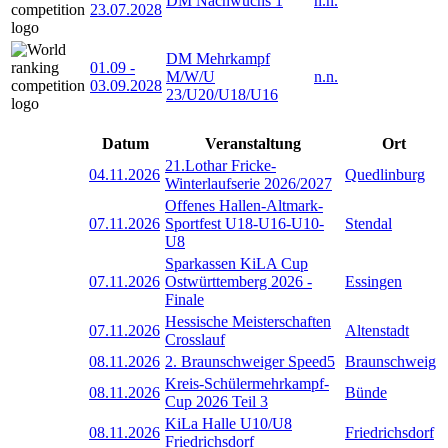
DM Nachwuchs 1
n.n.
23.07.2028
DM Mehrkampf
01.09
-
M/W/U
n.n.
03.09.2028
23/U20/U18/U16
Datum
Veranstaltung
Ort
21.Lothar Fricke-
04.11.2026
Quedlinburg
Winterlaufserie 2026/2027
Offenes Hallen-Altmark-
07.11.2026
Sportfest U18-U16-U10-
Stendal
U8
Sparkassen KiLA Cup
07.11.2026
Ostwürttemberg 2026 -
Essingen
Finale
Hessische Meisterschaften
07.11.2026
Altenstadt
Crosslauf
08.11.2026
2. Braunschweiger Speed5
Braunschweig
Kreis-Schülermehrkampf-
08.11.2026
Bünde
Cup 2026 Teil 3
KiLa Halle U10/U8
08.11.2026
Friedrichsdorf
Friedrichsdorf