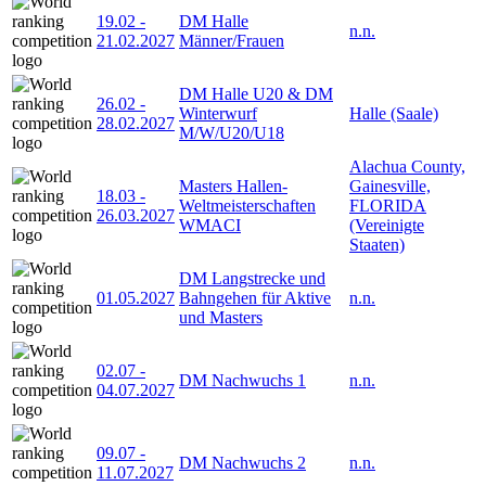
19.02
-
DM Halle
n.n.
21.02.2027
Männer/Frauen
DM Halle U20 & DM
26.02
-
Winterwurf
Halle (Saale)
28.02.2027
M/W/U20/U18
Alachua County,
Masters Hallen-
Gainesville,
18.03
-
Weltmeisterschaften
FLORIDA
26.03.2027
WMACI
(Vereinigte
Staaten)
DM Langstrecke und
01.05.2027
Bahngehen für Aktive
n.n.
und Masters
02.07
-
DM Nachwuchs 1
n.n.
04.07.2027
09.07
-
DM Nachwuchs 2
n.n.
11.07.2027