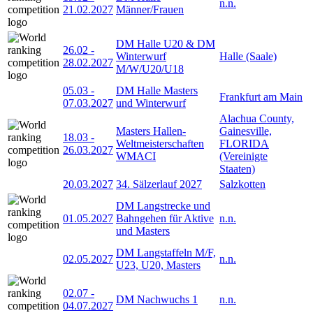
n.n.
21.02.2027
Männer/Frauen
DM Halle U20 & DM
26.02
-
Winterwurf
Halle (Saale)
28.02.2027
M/W/U20/U18
05.03
-
DM Halle Masters
Frankfurt am Main
07.03.2027
und Winterwurf
Alachua County,
Masters Hallen-
Gainesville,
18.03
-
Weltmeisterschaften
FLORIDA
26.03.2027
WMACI
(Vereinigte
Staaten)
20.03.2027
34. Sälzerlauf 2027
Salzkotten
DM Langstrecke und
01.05.2027
Bahngehen für Aktive
n.n.
und Masters
DM Langstaffeln M/F,
02.05.2027
n.n.
U23, U20, Masters
02.07
-
DM Nachwuchs 1
n.n.
04.07.2027