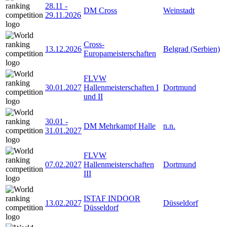
28.11
-
DM Cross
Weinstadt
29.11.2026
Cross-
13.12.2026
Belgrad (Serbien)
Europameisterschaften
FLVW
30.01.2027
Hallenmeisterschaften I
Dortmund
und II
30.01
-
DM Mehrkampf Halle
n.n.
31.01.2027
FLVW
07.02.2027
Hallenmeisterschaften
Dortmund
III
ISTAF INDOOR
13.02.2027
Düsseldorf
Düsseldorf