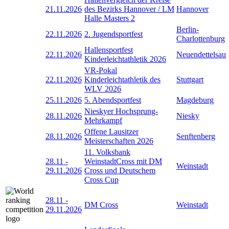
21.11.2026
des Bezirks Hannover / LM
Hannover
Halle Masters 2
Berlin-
22.11.2026
2. Jugendsportfest
Charlottenburg
Hallensportfest
22.11.2026
Neuendettelsau
Kinderleichtathletik 2026
VR-Pokal
22.11.2026
Kinderleichtathletik des
Stuttgart
WLV 2026
25.11.2026
5. Abendsportfest
Magdeburg
Nieskyer Hochsprung-
28.11.2026
Niesky
Mehrkampf
Offene Lausitzer
28.11.2026
Senftenberg
Meisterschaften 2026
11. Volksbank
28.11
-
WeinstadtCross mit DM
Weinstadt
29.11.2026
Cross und Deutschem
Cross Cup
28.11
-
DM Cross
Weinstadt
29.11.2026