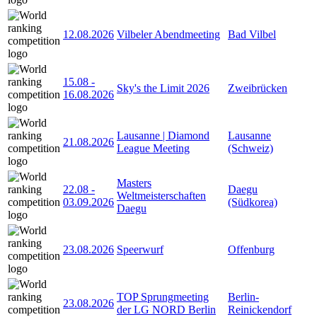
12.08.2026
Vilbeler Abendmeeting
Bad Vilbel
15.08
-
Sky's the Limit 2026
Zweibrücken
16.08.2026
Lausanne | Diamond
Lausanne
21.08.2026
League Meeting
(Schweiz)
Masters
22.08
-
Daegu
Weltmeisterschaften
03.09.2026
(Südkorea)
Daegu
23.08.2026
Speerwurf
Offenburg
TOP Sprungmeeting
Berlin-
23.08.2026
der LG NORD Berlin
Reinickendorf