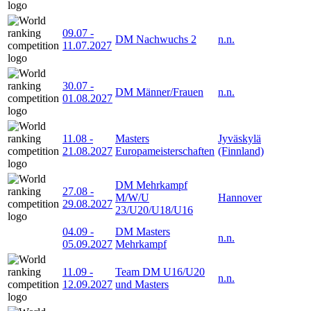
09.07
-
DM Nachwuchs 2
n.n.
11.07.2027
30.07
-
DM Männer/Frauen
n.n.
01.08.2027
11.08
-
Masters
Jyväskylä
21.08.2027
Europameisterschaften
(Finnland)
DM Mehrkampf
27.08
-
M/W/U
Hannover
29.08.2027
23/U20/U18/U16
04.09
-
DM Masters
n.n.
05.09.2027
Mehrkampf
11.09
-
Team DM U16/U20
n.n.
12.09.2027
und Masters