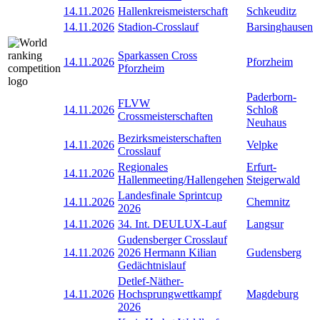
14.11.2026
Hallenkreismeisterschaft
Schkeuditz
14.11.2026
Stadion-Crosslauf
Barsinghausen
Sparkassen Cross
14.11.2026
Pforzheim
Pforzheim
Paderborn-
FLVW
14.11.2026
Schloß
Crossmeisterschaften
Neuhaus
Bezirksmeisterschaften
14.11.2026
Velpke
Crosslauf
Regionales
Erfurt-
14.11.2026
Hallenmeeting/Hallengehen
Steigerwald
Landesfinale Sprintcup
14.11.2026
Chemnitz
2026
14.11.2026
34. Int. DEULUX-Lauf
Langsur
Gudensberger Crosslauf
14.11.2026
2026 Hermann Kilian
Gudensberg
Gedächtnislauf
Detlef-Näther-
14.11.2026
Hochsprungwettkampf
Magdeburg
2026