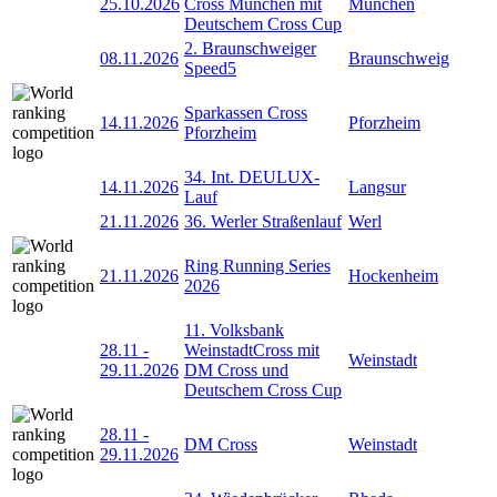
25.10.2026
Cross München mit
München
Deutschem Cross Cup
2. Braunschweiger
08.11.2026
Braunschweig
Speed5
Sparkassen Cross
14.11.2026
Pforzheim
Pforzheim
34. Int. DEULUX-
14.11.2026
Langsur
Lauf
21.11.2026
36. Werler Straßenlauf
Werl
Ring Running Series
21.11.2026
Hockenheim
2026
11. Volksbank
28.11
-
WeinstadtCross mit
Weinstadt
29.11.2026
DM Cross und
Deutschem Cross Cup
28.11
-
DM Cross
Weinstadt
29.11.2026