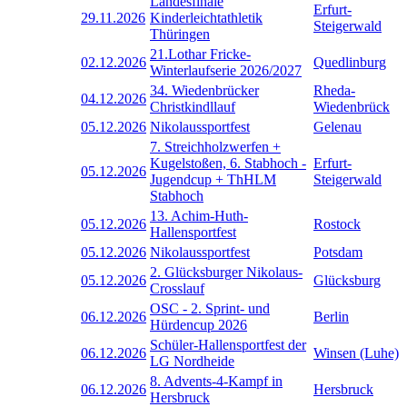
Landesfinale
Erfurt-
29.11.2026
Kinderleichtathletik
Steigerwald
Thüringen
21.Lothar Fricke-
02.12.2026
Quedlinburg
Winterlaufserie 2026/2027
34. Wiedenbrücker
Rheda-
04.12.2026
Christkindllauf
Wiedenbrück
05.12.2026
Nikolaussportfest
Gelenau
7. Streichholzwerfen +
Kugelstoßen, 6. Stabhoch -
Erfurt-
05.12.2026
Jugendcup + ThHLM
Steigerwald
Stabhoch
13. Achim-Huth-
05.12.2026
Rostock
Hallensportfest
05.12.2026
Nikolaussportfest
Potsdam
2. Glücksburger Nikolaus-
05.12.2026
Glücksburg
Crosslauf
OSC - 2. Sprint- und
06.12.2026
Berlin
Hürdencup 2026
Schüler-Hallensportfest der
06.12.2026
Winsen (Luhe)
LG Nordheide
8. Advents-4-Kampf in
06.12.2026
Hersbruck
Hersbruck