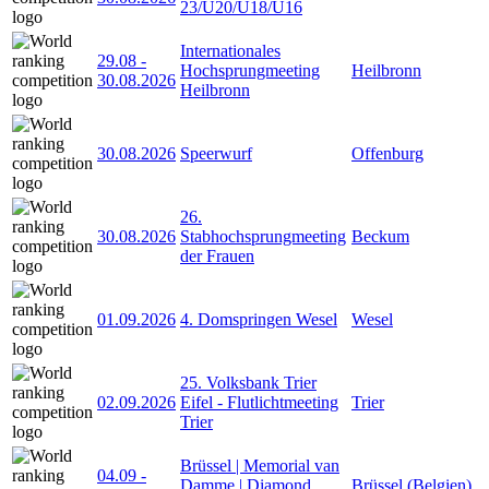
23/U20/U18/U16
Internationales
29.08
-
Hochsprungmeeting
Heilbronn
30.08.2026
Heilbronn
30.08.2026
Speerwurf
Offenburg
26.
30.08.2026
Stabhochsprungmeeting
Beckum
der Frauen
01.09.2026
4. Domspringen Wesel
Wesel
25. Volksbank Trier
02.09.2026
Eifel - Flutlichtmeeting
Trier
Trier
Brüssel | Memorial van
04.09
-
Damme | Diamond
Brüssel (Belgien)