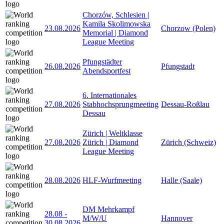
Chorzów, Schlesien |
Kamila Skolimowska
23.08.2026
Chorzow (Polen)
Memorial | Diamond
League Meeting
Pfungstädter
26.08.2026
Pfungstadt
Abendsportfest
6. Internationales
27.08.2026
Stabhochsprungmeeting
Dessau-Roßlau
Dessau
Zürich | Weltklasse
27.08.2026
Zürich | Diamond
Zürich (Schweiz)
League Meeting
28.08.2026
HLF-Wurfmeeting
Halle (Saale)
DM Mehrkampf
28.08
-
M/W/U
Hannover
30.08.2026