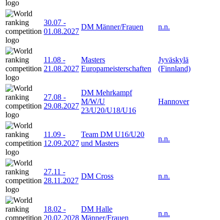
30.07
-
DM Männer/Frauen
n.n.
01.08.2027
11.08
-
Masters
Jyväskylä
21.08.2027
Europameisterschaften
(Finnland)
DM Mehrkampf
27.08
-
M/W/U
Hannover
29.08.2027
23/U20/U18/U16
11.09
-
Team DM U16/U20
n.n.
12.09.2027
und Masters
27.11
-
DM Cross
n.n.
28.11.2027
18.02
-
DM Halle
n.n.
20.02.2028
Männer/Frauen