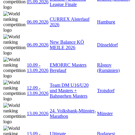
05.09.2026
League Finale
CURREX Alsterlauf
06.09.2026
Hamburg
2026
New Balance KÖ
06.09.2026
Düsseldorf
MEILE 2026
10.09
-
EMORRC Masters
Râșnov
13.09.2026
Berglauf
(Rumänien)
Team DM U16/U20
12.09
-
und Masters +
Troisdorf
13.09.2026
Bahngehen Masters
24. Volksbank-Münster-
13.09.2026
Münster
Marathon
13.09
-
Ultimate
Budapest