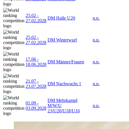
25.02
-
DM Halle U20
n.n.
27.02.2028
25.02
-
DM Winterwurf
n.n.
27.02.2028
17.06
-
DM Männer/Frauen
n.n.
18.06.2028
21.07
-
DM Nachwuchs 1
n.n.
23.07.2028
DM Mehrkampf
01.09
-
M/W/U
n.n.
03.09.2028
23/U20/U18/U16