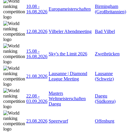
10.08
-
Birmingham
Europameisterschaften
16.08.2026
(Großbritannien)
12.08.2026
Vilbeler Abendmeeting
Bad Vilbel
15.08
-
Sky's the Limit 2026
Zweibrücken
16.08.2026
Lausanne | Diamond
Lausanne
21.08.2026
League Meeting
(Schweiz)
Masters
22.08
-
Daegu
Weltmeisterschaften
03.09.2026
(Südkorea)
Daegu
23.08.2026
Speerwurf
Offenburg