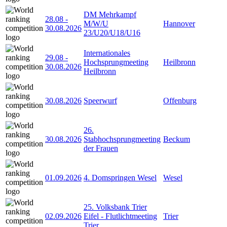
DM Mehrkampf
28.08
-
M/W/U
Hannover
30.08.2026
23/U20/U18/U16
Internationales
29.08
-
Hochsprungmeeting
Heilbronn
30.08.2026
Heilbronn
30.08.2026
Speerwurf
Offenburg
26.
30.08.2026
Stabhochsprungmeeting
Beckum
der Frauen
01.09.2026
4. Domspringen Wesel
Wesel
25. Volksbank Trier
02.09.2026
Eifel - Flutlichtmeeting
Trier
Trier