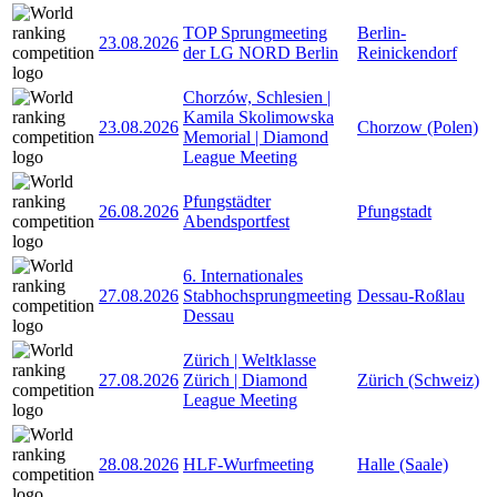
TOP Sprungmeeting
Berlin-
23.08.2026
der LG NORD Berlin
Reinickendorf
Chorzów, Schlesien |
Kamila Skolimowska
23.08.2026
Chorzow (Polen)
Memorial | Diamond
League Meeting
Pfungstädter
26.08.2026
Pfungstadt
Abendsportfest
6. Internationales
27.08.2026
Stabhochsprungmeeting
Dessau-Roßlau
Dessau
Zürich | Weltklasse
27.08.2026
Zürich | Diamond
Zürich (Schweiz)
League Meeting
28.08.2026
HLF-Wurfmeeting
Halle (Saale)