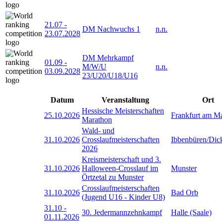
21.07
-
DM Nachwuchs 1
n.n.
23.07.2028
DM Mehrkampf
01.09
-
M/W/U
n.n.
03.09.2028
23/U20/U18/U16
Datum
Veranstaltung
Ort
Hessische Meisterschaften
25.10.2026
Frankfurt am M
Marathon
Wald- und
31.10.2026
Crosslaufmeisterschaften
Ibbenbüren/Dic
2026
Kreismeisterschaft und 3.
31.10.2026
Halloween-Crosslauf im
Munster
Örtzetal zu Munster
Crosslaufmeisterschaften
31.10.2026
Bad Orb
(Jugend U16 - Kinder U8)
31.10
-
30. Jedermannzehnkampf
Halle (Saale)
01.11.2026