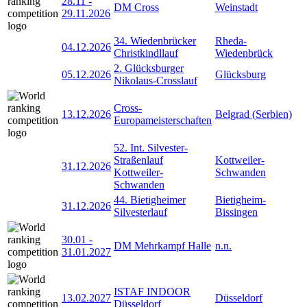
28.11
-
DM Cross
Weinstadt
29.11.2026
34. Wiedenbrücker
Rheda-
04.12.2026
Christkindllauf
Wiedenbrück
2. Glücksburger
05.12.2026
Glücksburg
Nikolaus-Crosslauf
Cross-
13.12.2026
Belgrad (Serbien)
Europameisterschaften
52. Int. Silvester-
Straßenlauf
Kottweiler-
31.12.2026
Kottweiler-
Schwanden
Schwanden
44. Bietigheimer
Bietigheim-
31.12.2026
Silvesterlauf
Bissingen
30.01
-
DM Mehrkampf Halle
n.n.
31.01.2027
ISTAF INDOOR
13.02.2027
Düsseldorf
Düsseldorf