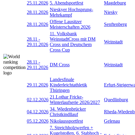
25.11.2026
5. Abendsportfest
Magdeburg
Nieskyer Hochsprung-
28.11.2026
Niesky
Mehrkampf
Offene Lausitzer
28.11.2026
Senftenberg
Meisterschaften 2026
11. Volksbank
28.11
-
WeinstadtCross mit DM
Weinstadt
29.11.2026
Cross und Deutschem
Cross Cup
28.11
-
DM Cross
Weinstadt
29.11.2026
Landesfinale
29.11.2026
Kinderleichtathletik
Erfurt-Steigerw
Thüringen
21.Lothar Fricke-
02.12.2026
Quedlinburg
Winterlaufserie 2026/2027
34. Wiedenbrücker
04.12.2026
Rheda-Wiedenb
Christkindllauf
05.12.2026
Nikolaussportfest
Gelenau
7. Streichholzwerfen +
Kugelstoßen, 6. Stabhoch -