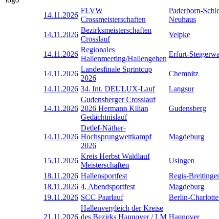
FLVW
Paderborn-Schl
14.11.2026
Crossmeisterschaften
Neuhaus
Bezirksmeisterschaften
14.11.2026
Velpke
Crosslauf
Regionales
14.11.2026
Erfurt-Steigerw
Hallenmeeting/Hallengehen
Landesfinale Sprintcup
14.11.2026
Chemnitz
2026
14.11.2026
34. Int. DEULUX-Lauf
Langsur
Gudensberger Crosslauf
14.11.2026
2026 Hermann Kilian
Gudensberg
Gedächtnislauf
Detlef-Näther-
14.11.2026
Hochsprungwettkampf
Magdeburg
2026
Kreis Herbst Waldlauf
15.11.2026
Usingen
Meisterschaften
18.11.2026
Hallensportfest
Regis-Breitinge
18.11.2026
4. Abendsportfest
Magdeburg
19.11.2026
SCC Paarlauf
Berlin-Charlott
Hallenvergleich der Kreise
21.11.2026
des Bezirks Hannover / LM
Hannover