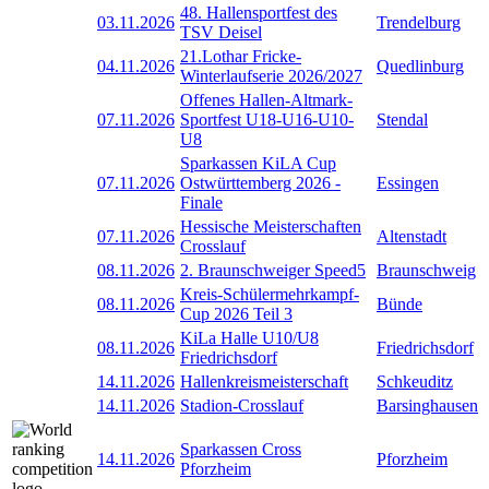
48. Hallensportfest des
03.11.2026
Trendelburg
TSV Deisel
21.Lothar Fricke-
04.11.2026
Quedlinburg
Winterlaufserie 2026/2027
Offenes Hallen-Altmark-
07.11.2026
Sportfest U18-U16-U10-
Stendal
U8
Sparkassen KiLA Cup
07.11.2026
Ostwürttemberg 2026 -
Essingen
Finale
Hessische Meisterschaften
07.11.2026
Altenstadt
Crosslauf
08.11.2026
2. Braunschweiger Speed5
Braunschweig
Kreis-Schülermehrkampf-
08.11.2026
Bünde
Cup 2026 Teil 3
KiLa Halle U10/U8
08.11.2026
Friedrichsdorf
Friedrichsdorf
14.11.2026
Hallenkreismeisterschaft
Schkeuditz
14.11.2026
Stadion-Crosslauf
Barsinghausen
Sparkassen Cross
14.11.2026
Pforzheim
Pforzheim