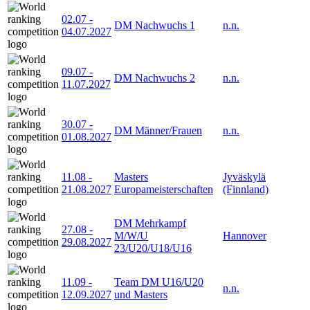
02.07
-
DM Nachwuchs 1
n.n.
04.07.2027
09.07
-
DM Nachwuchs 2
n.n.
11.07.2027
30.07
-
DM Männer/Frauen
n.n.
01.08.2027
11.08
-
Masters
Jyväskylä
21.08.2027
Europameisterschaften
(Finnland)
DM Mehrkampf
27.08
-
M/W/U
Hannover
29.08.2027
23/U20/U18/U16
11.09
-
Team DM U16/U20
n.n.
12.09.2027
und Masters