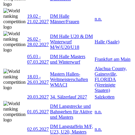
19.02
-
DM Halle
n.n.
21.02.2027
Männer/Frauen
DM Halle U20 & DM
26.02
-
Winterwurf
Halle (Saale)
28.02.2027
M/W/U20/U18
05.03
-
DM Halle Masters
Frankfurt am Main
07.03.2027
und Winterwurf
Alachua County,
Masters Hallen-
Gainesville,
18.03
-
Weltmeisterschaften
FLORIDA
26.03.2027
WMACI
(Vereinigte
Staaten)
20.03.2027
34. Sälzerlauf 2027
Salzkotten
DM Langstrecke und
01.05.2027
Bahngehen für Aktive
n.n.
und Masters
DM Langstaffeln M/F,
02.05.2027
n.n.
U23, U20, Masters