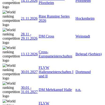
14.11.2026
Pforzheim
Pforzheim
Ring Running Series
21.11.2026
Hockenheim
2026
28.11
-
DM Cross
Weinstadt
29.11.2026
Cross-
13.12.2026
Belgrad (Serbien)
Europameisterschaften
FLVW
30.01.2027
Hallenmeisterschaften I
Dortmund
und II
30.01
-
DM Mehrkampf Halle
n.n.
31.01.2027
FLVW