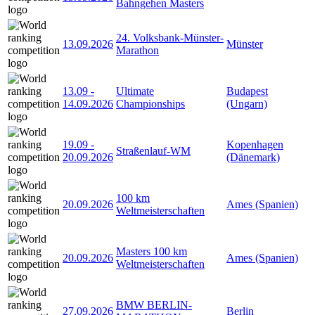
Bahngehen Masters
24. Volksbank-Münster-
13.09.2026
Münster
Marathon
13.09
-
Ultimate
Budapest
14.09.2026
Championships
(Ungarn)
19.09
-
Kopenhagen
Straßenlauf-WM
20.09.2026
(Dänemark)
100 km
20.09.2026
Ames (Spanien)
Weltmeisterschaften
Masters 100 km
20.09.2026
Ames (Spanien)
Weltmeisterschaften
BMW BERLIN-
27.09.2026
Berlin