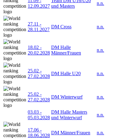
11.09
-
Team DM U16/U20
n.n.
12.09.2027
und Masters
27.11
-
DM Cross
n.n.
28.11.2027
18.02
-
DM Halle
n.n.
20.02.2028
Männer/Frauen
25.02
-
DM Halle U20
n.n.
27.02.2028
25.02
-
DM Winterwurf
n.n.
27.02.2028
03.03
-
DM Halle Masters
n.n.
05.03.2028
und Winterwurf
17.06
-
DM Männer/Frauen
n.n.
18.06.2028