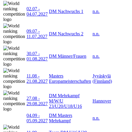
02.07
-
DM Nachwuchs 1
n.n.
04.07.2027
09.07
-
DM Nachwuchs 2
n.n.
11.07.2027
30.07
-
DM Männer/Frauen
n.n.
01.08.2027
11.08
-
Masters
Jyväskylä
21.08.2027
Europameisterschaften
(Finnland)
DM Mehrkampf
27.08
-
M/W/U
Hannover
29.08.2027
23/U20/U18/U16
04.09
-
DM Masters
n.n.
05.09.2027
Mehrkampf