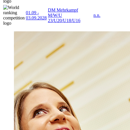
DM Mehrkampf
01.09
-
M/W/U
n.n.
03.09.2028
23/U20/U18/U16