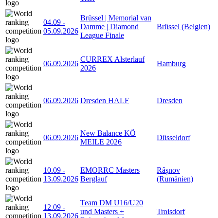
Brüssel | Memorial van
04.09
-
Damme | Diamond
Brüssel (Belgien)
05.09.2026
League Finale
CURREX Alsterlauf
06.09.2026
Hamburg
2026
06.09.2026
Dresden HALF
Dresden
New Balance KÖ
06.09.2026
Düsseldorf
MEILE 2026
10.09
-
EMORRC Masters
Râșnov
13.09.2026
Berglauf
(Rumänien)
Team DM U16/U20
12.09
-
und Masters +
Troisdorf
13.09.2026