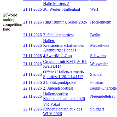
Halle Masters 2
21.11.2026
36. Werler Straßenlauf
Werl
21.11.2026
Ring Running Series 2026
Hockenheim
21.11.2026
3. Schülersportfest
Berlin
Hallen-
21.11.2026
Kreismeisterschaften des
Meuselwitz
Altenburger Landes
21.11.2026
4.SweriMed-Cup
Schwerin
Crosslauf mit KM (LV RL
21.11.2026
Waxweiler
Kreis BIT)
Offenes Hallen-Altmark-
21.11.2026
Stendal
Sportfest U20-U14-U12
21.11.2026
21. Stützpunktpokal
Potsdam
22.11.2026
2. Jugendsportfest
Berlin-Charlott
Hallensportfest
22.11.2026
Neuendettelsau
Kinderleichtathletik 2026
VR-Pokal
22.11.2026
Kinderleichtathletik des
Stuttgart
WLV 2026