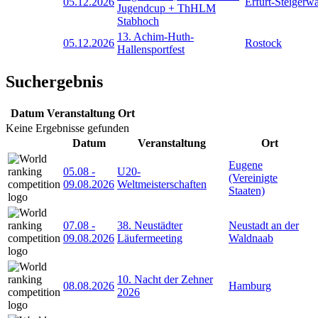
05.12.2026
Erfurt-Steigerw
Jugendcup + ThHLM
Stabhoch
13. Achim-Huth-
05.12.2026
Rostock
Hallensportfest
Suchergebnis
Datum
Veranstaltung
Ort
Keine Ergebnisse gefunden
Datum
Veranstaltung
Ort
Eugene
05.08
-
U20-
(Vereinigte
09.08.2026
Weltmeisterschaften
Staaten)
07.08
-
38. Neustädter
Neustadt an der
09.08.2026
Läufermeeting
Waldnaab
10. Nacht der Zehner
08.08.2026
Hamburg
2026