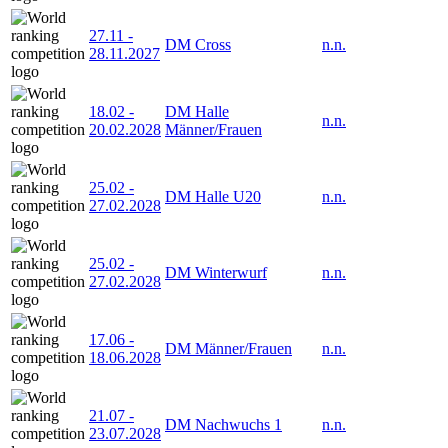
27.11
-
DM Cross
n.n.
28.11.2027
18.02
-
DM Halle
n.n.
20.02.2028
Männer/Frauen
25.02
-
DM Halle U20
n.n.
27.02.2028
25.02
-
DM Winterwurf
n.n.
27.02.2028
17.06
-
DM Männer/Frauen
n.n.
18.06.2028
21.07
-
DM Nachwuchs 1
n.n.
23.07.2028