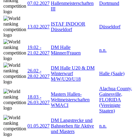
07.02.2027
Hallenmeisterschaften
Dortmund
III
ISTAF INDOOR
13.02.2027
Düsseldorf
Düsseldorf
19.02
-
DM Halle
n.n.
21.02.2027
Männer/Frauen
DM Halle U20 & DM
26.02
-
Winterwurf
Halle (Saale)
28.02.2027
M/W/U20/U18
Alachua County,
Masters Hallen-
Gainesville,
18.03
-
Weltmeisterschaften
FLORIDA
26.03.2027
WMACI
(Vereinigte
Staaten)
DM Langstrecke und
01.05.2027
Bahngehen für Aktive
n.n.
und Masters