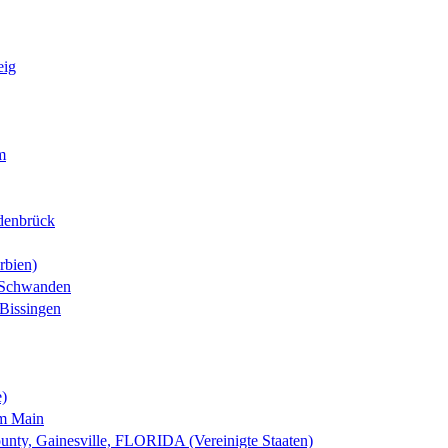
eig
m
denbrück
rbien)
-Schwanden
Bissingen
e)
am Main
nty, Gainesville, FLORIDA (Vereinigte Staaten)