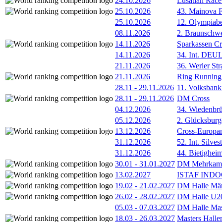
24.10.2026
Lusatian Race
25.10.2026
43. Mainova F
25.10.2026
12. Olympiab
08.11.2026
2. Braunschw
14.11.2026
Sparkassen Cr
14.11.2026
34. Int. DE
21.11.2026
36. Werler Str
21.11.2026
Ring Running 
28.11
-
29.11.2026
11. Volksban
28.11
-
29.11.2026
DM Cross
04.12.2026
34. Wiedenbrü
05.12.2026
2. Glücksburg
13.12.2026
Cross-Europam
31.12.2026
52. Int. Silve
31.12.2026
44. Bietigheim
30.01
-
31.01.2027
DM Mehrkamp
13.02.2027
ISTAF INDOO
19.02
-
21.02.2027
DM Halle Män
26.02
-
28.02.2027
DM Halle U2
05.03
-
07.03.2027
DM Halle Mas
18.03
-
26.03.2027
Masters Hall