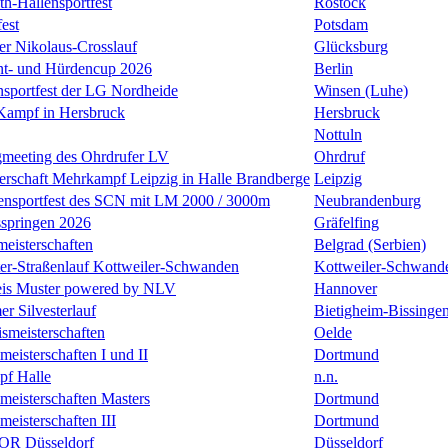
h-Hallensportfest
Rostock
est
Potsdam
er Nikolaus-Crosslauf
Glücksburg
nt- und Hürdencup 2026
Berlin
nsportfest der LG Nordheide
Winsen (Luhe)
Kampf in Hersbruck
Hersbruck
Nottuln
gmeeting des Ohrdrufer LV
Ohrdruf
erschaft Mehrkampf Leipzig in Halle Brandberge
Leipzig
lensportfest des SCN mit LM 2000 / 3000m
Neubrandenburg
sspringen 2026
Gräfelfing
eisterschaften
Belgrad (Serbien)
ster-Straßenlauf Kottweiler-Schwanden
Kottweiler-Schwand
is Muster powered by NLV
Hannover
er Silvesterlauf
Bietigheim-Bissinge
ismeisterschaften
Oelde
isterschaften I und II
Dortmund
f Halle
n.n.
eisterschaften Masters
Dortmund
isterschaften III
Dortmund
R Düsseldorf
Düsseldorf