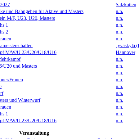
 2027
Salzkotten
ke und Bahngehen für Aktive und Masters
n.n.
eln M/F, U23, U20, Masters
n.n.
hs 1
n.n.
hs 2
n.n.
rauen
n.n.
ameisterschaften
Jyväskylä (
f M/W/U 23/U20/U18/U16
Hannover
Mehrkampf
n.n.
/U20 und Masters
n.n.
n.n.
ner/Frauen
n.n.
0
n.n.
rf
n.n.
ters und Winterwurf
n.n.
rauen
n.n.
hs 1
n.n.
f M/W/U 23/U20/U18/U16
n.n.
Veranstaltung