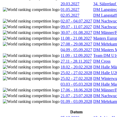
20.03.2027
34. Sälzerlauf
01.05.2027
DM Langstrec
02.05.2027
DM Langstaff
02.07
-
04.07.2027
DM Nachwuc
09.07
-
11.07.2027
DM Nachwuc
30.07
-
01.08.2027
DM Männer/F
11.08
-
21.08.2027
Masters Europ
27.08
-
29.08.2027
DM Mehrkamp
04.09
-
05.09.2027
DM Masters 
11.09
-
12.09.2027
Team DM U16
27.11
-
28.11.2027
DM Cross
18.02
-
20.02.2028
DM Halle Män
25.02
-
27.02.2028
DM Halle U2
25.02
-
27.02.2028
DM Winterwu
03.03
-
05.03.2028
DM Halle Mas
17.06
-
18.06.2028
DM Männer/F
21.07
-
23.07.2028
DM Nachwuc
01.09
-
03.09.2028
DM Mehrkamp
Datum