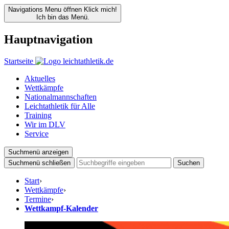
Navigations Menu öffnen
Klick mich!
Ich bin das Menü.
Hauptnavigation
Startseite
Aktuelles
Wettkämpfe
Nationalmannschaften
Leichtathletik für Alle
Training
Wir im DLV
Service
Suchmenü anzeigen
Suchmenü schließen
Suchen
Start
›
Wettkämpfe
›
Termine
›
Wettkampf-Kalender