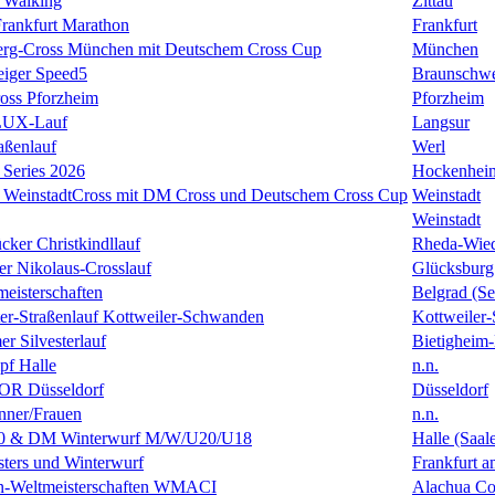
 Walking
Zittau
rankfurt Marathon
Frankfurt
erg-Cross München mit Deutschem Cross Cup
München
eiger Speed5
Braunschw
oss Pforzheim
Pforzheim
ULUX-Lauf
Langsur
aßenlauf
Werl
Series 2026
Hockenhei
k WeinstadtCross mit DM Cross und Deutschem Cross Cup
Weinstadt
Weinstadt
cker Christkindllauf
Rheda-Wie
er Nikolaus-Crosslauf
Glücksburg
eisterschaften
Belgrad (Se
ster-Straßenlauf Kottweiler-Schwanden
Kottweiler
er Silvesterlauf
Bietigheim-
f Halle
n.n.
R Düsseldorf
Düsseldorf
ner/Frauen
n.n.
0 & DM Winterwurf M/W/U20/U18
Halle (Saal
ters und Winterwurf
Frankfurt 
en-Weltmeisterschaften WMACI
Alachua Cou