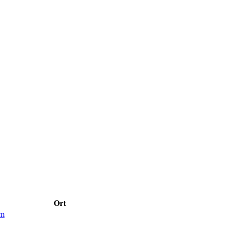
Ort
im