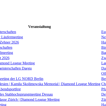
Veranstaltung
erschaften
Eug
r Läufermeeting
Ne
 Zehner 2026
Ha
schaften
Bi
dmeeting
Ba
it 2026
Zw
iamond League Meeting
La
eisterschaften Daegu
Da
Of
eeting der LG NORD Berlin
Be
lesien | Kamila Skolimowska Memorial | Diamond League Meeting
Ch
Abendsportfest
Pf
nales Stabhochsprungmeeting Dessau
De
klasse Zürich | Diamond League Meeting
Zü
ting
Hal