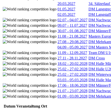
20.03.2027
34. Sälzerlauf
01.05.2027
DM Langstrec
02.05.2027
DM Langstaff
02.07
-
04.07.2027
DM Nachwuc
09.07
-
11.07.2027
DM Nachwuc
30.07
-
01.08.2027
DM Männer/F
11.08
-
21.08.2027
Masters Europ
27.08
-
29.08.2027
DM Mehrkamp
04.09
-
05.09.2027
DM Masters 
11.09
-
12.09.2027
Team DM U16
27.11
-
28.11.2027
DM Cross
18.02
-
20.02.2028
DM Halle Män
25.02
-
27.02.2028
DM Halle U2
25.02
-
27.02.2028
DM Winterwu
03.03
-
05.03.2028
DM Halle Mas
17.06
-
18.06.2028
DM Männer/F
21.07
-
23.07.2028
DM Nachwuc
01.09
-
03.09.2028
DM Mehrkamp
Datum
Veranstaltung
Ort