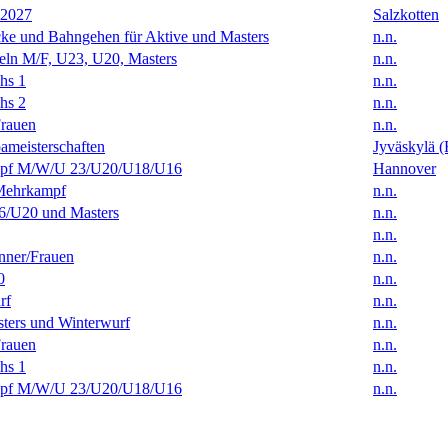
 2027
Salzkotten
ke und Bahngehen für Aktive und Masters
n.n.
eln M/F, U23, U20, Masters
n.n.
hs 1
n.n.
hs 2
n.n.
rauen
n.n.
ameisterschaften
Jyväskylä (
f M/W/U 23/U20/U18/U16
Hannover
Mehrkampf
n.n.
/U20 und Masters
n.n.
n.n.
ner/Frauen
n.n.
0
n.n.
rf
n.n.
ters und Winterwurf
n.n.
rauen
n.n.
hs 1
n.n.
f M/W/U 23/U20/U18/U16
n.n.