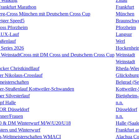
 Walking
Zittau
rankfurt Marathon
Frankfurt
erg-Cross München mit Deutschem Cross Cup
München
eiger Speed5
Braunschw
oss Pforzheim
Pforzheim
ULUX-Lauf
Langsur
aßenlauf
Werl
Series 2026
Hockenhei
k WeinstadtCross mit DM Cross und Deutschem Cross Cup
Weinstadt
Weinstadt
cker Christkindllauf
Rheda-Wie
er Nikolaus-Crosslauf
Glücksburg
eisterschaften
Belgrad (Se
ster-Straßenlauf Kottweiler-Schwanden
Kottweiler
er Silvesterlauf
Bietigheim-
f Halle
n.n.
R Düsseldorf
Düsseldorf
ner/Frauen
n.n.
0 & DM Winterwurf M/W/U20/U18
Halle (Saal
ters und Winterwurf
Frankfurt 
en-Weltmeisterschaften WMACI
Alachua Cou