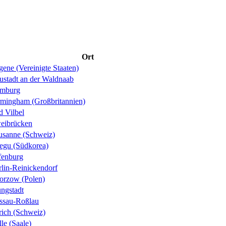
Ort
ene (Vereinigte Staaten)
ustadt an der Waldnaab
mburg
rmingham (Großbritannien)
d Vilbel
eibrücken
usanne (Schweiz)
egu (Südkorea)
fenburg
rlin-Reinickendorf
orzow (Polen)
ungstadt
ssau-Roßlau
rich (Schweiz)
le (Saale)