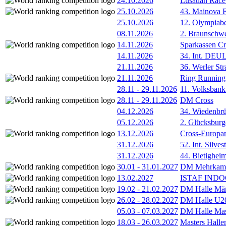
24.10.2026
Lusatian Race
25.10.2026
43. Mainova F
25.10.2026
12. Olympiab
08.11.2026
2. Braunschw
14.11.2026
Sparkassen Cr
14.11.2026
34. Int. DE
21.11.2026
36. Werler Str
21.11.2026
Ring Running 
28.11
-
29.11.2026
11. Volksban
28.11
-
29.11.2026
DM Cross
04.12.2026
34. Wiedenbrü
05.12.2026
2. Glücksburg
13.12.2026
Cross-Europam
31.12.2026
52. Int. Silve
31.12.2026
44. Bietigheim
30.01
-
31.01.2027
DM Mehrkamp
13.02.2027
ISTAF INDOO
19.02
-
21.02.2027
DM Halle Män
26.02
-
28.02.2027
DM Halle U2
05.03
-
07.03.2027
DM Halle Mas
18.03
-
26.03.2027
Masters Hall