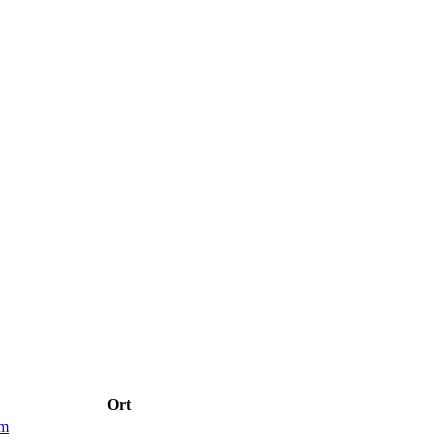
Ort
im