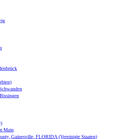
eig
m
denbrück
rbien)
-Schwanden
Bissingen
e)
am Main
nty, Gainesville, FLORIDA (Vereinigte Staaten)