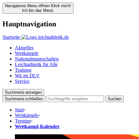
Navigations Menu öffnen
Klick mich!
Ich bin das Menü.
Hauptnavigation
Startseite
Aktuelles
Wettkämpfe
Nationalmannschaften
Leichtathletik für Alle
Training
Wir im DLV
Service
Suchmenü anzeigen
Suchmenü schließen
Suchen
Start
›
Wettkämpfe
›
Termine
›
Wettkampf-Kalender