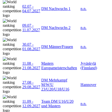
02.07
-
DM Nachwuchs 1
n.n.
04.07.2027
09.07
-
DM Nachwuchs 2
n.n.
11.07.2027
30.07
-
DM Männer/Frauen
n.n.
01.08.2027
11.08
-
Masters
Jyväskylä
21.08.2027
Europameisterschaften
(Finnland)
DM Mehrkampf
27.08
-
M/W/U
Hannover
29.08.2027
23/U20/U18/U16
11.09
-
Team DM U16/U20
n.n.
12.09.2027
und Masters