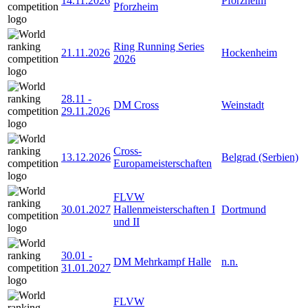
14.11.2026
Pforzheim
Pforzheim
Ring Running Series
21.11.2026
Hockenheim
2026
28.11
-
DM Cross
Weinstadt
29.11.2026
Cross-
13.12.2026
Belgrad (Serbien)
Europameisterschaften
FLVW
30.01.2027
Hallenmeisterschaften I
Dortmund
und II
30.01
-
DM Mehrkampf Halle
n.n.
31.01.2027
FLVW