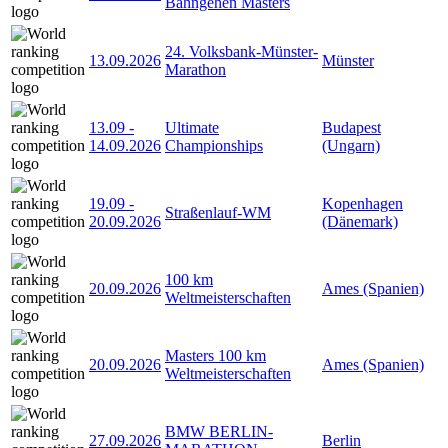
Bahngehen Masters
24. Volksbank-Münster-
13.09.2026
Münster
Marathon
13.09
-
Ultimate
Budapest
14.09.2026
Championships
(Ungarn)
19.09
-
Kopenhagen
Straßenlauf-WM
20.09.2026
(Dänemark)
100 km
20.09.2026
Ames (Spanien)
Weltmeisterschaften
Masters 100 km
20.09.2026
Ames (Spanien)
Weltmeisterschaften
BMW BERLIN-
27.09.2026
Berlin