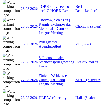
TOP Sprungmeeting
Berlin-
23.08.2026
der LG NORD Berlin
Reinickendorf
Chorzów, Schlesien |
Kamila Skolimowska
23.08.2026
Chorzow (Polen)
Memorial | Diamond
League Meeting
Pfungstädter
26.08.2026
Pfungstadt
Abendsportfest
6. Internationales
27.08.2026
Stabhochsprungmeeting
Dessau-Roßlau
Dessau
Zürich | Weltklasse
27.08.2026
Zürich | Diamond
Zürich (Schweiz)
League Meeting
28.08.2026
HLF-Wurfmeeting
Halle (Saale)