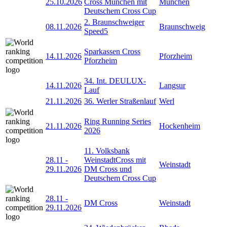
25.10.2026
Cross München mit
München
Deutschem Cross Cup
2. Braunschweiger
08.11.2026
Braunschweig
Speed5
Sparkassen Cross
14.11.2026
Pforzheim
Pforzheim
34. Int. DEULUX-
14.11.2026
Langsur
Lauf
21.11.2026
36. Werler Straßenlauf
Werl
Ring Running Series
21.11.2026
Hockenheim
2026
11. Volksbank
28.11
-
WeinstadtCross mit
Weinstadt
29.11.2026
DM Cross und
Deutschem Cross Cup
28.11
-
DM Cross
Weinstadt
29.11.2026