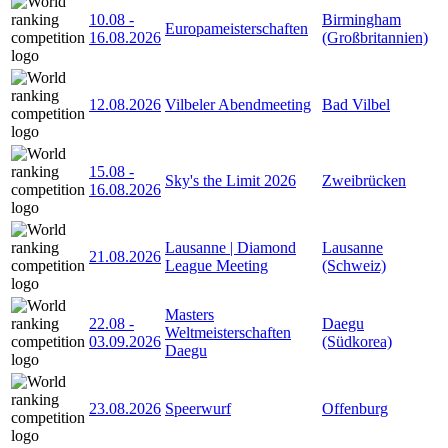
10.08
-
Birmingham
Europameisterschaften
16.08.2026
(Großbritannien)
12.08.2026
Vilbeler Abendmeeting
Bad Vilbel
15.08
-
Sky's the Limit 2026
Zweibrücken
16.08.2026
Lausanne | Diamond
Lausanne
21.08.2026
League Meeting
(Schweiz)
Masters
22.08
-
Daegu
Weltmeisterschaften
03.09.2026
(Südkorea)
Daegu
23.08.2026
Speerwurf
Offenburg