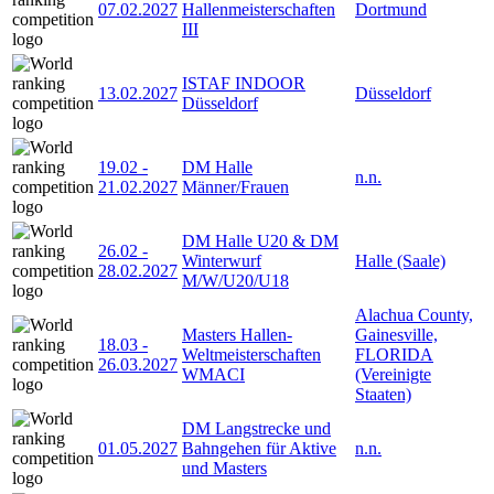
07.02.2027
Hallenmeisterschaften
Dortmund
III
ISTAF INDOOR
13.02.2027
Düsseldorf
Düsseldorf
19.02
-
DM Halle
n.n.
21.02.2027
Männer/Frauen
DM Halle U20 & DM
26.02
-
Winterwurf
Halle (Saale)
28.02.2027
M/W/U20/U18
Alachua County,
Masters Hallen-
Gainesville,
18.03
-
Weltmeisterschaften
FLORIDA
26.03.2027
WMACI
(Vereinigte
Staaten)
DM Langstrecke und
01.05.2027
Bahngehen für Aktive
n.n.
und Masters