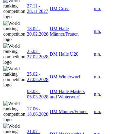
27.11
-
DM Cross
n.n.
28.11.2027
18.02
-
DM Halle
n.n.
20.02.2028
Männer/Frauen
25.02
-
DM Halle U20
n.n.
27.02.2028
25.02
-
DM Winterwurf
n.n.
27.02.2028
03.03
-
DM Halle Masters
n.n.
05.03.2028
und Winterwurf
17.06
-
DM Männer/Frauen
n.n.
18.06.2028
21.07
-