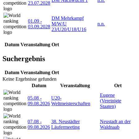
DM Nachwuchs 1
n.n.
23.07.2028
DM Mehrkampf
01.09
-
M/W/U
n.n.
03.09.2028
23/U20/U18/U16
Datum
Veranstaltung
Ort
Suchergebnis
Datum
Veranstaltung
Ort
Keine Ergebnisse gefunden
Datum
Veranstaltung
Ort
Eugene
05.08
-
U20-
(Vereinigte
09.08.2026
Weltmeisterschaften
Staaten)
07.08
-
38. Neustädter
Neustadt an der
09.08.2026
Läufermeeting
Waldnaab