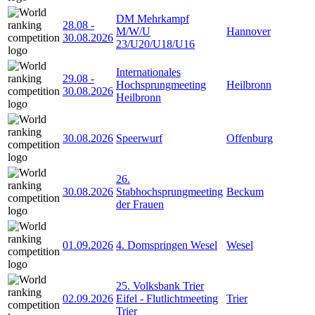
DM Mehrkampf
28.08
-
M/W/U
Hannover
30.08.2026
23/U20/U18/U16
Internationales
29.08
-
Hochsprungmeeting
Heilbronn
30.08.2026
Heilbronn
30.08.2026
Speerwurf
Offenburg
26.
30.08.2026
Stabhochsprungmeeting
Beckum
der Frauen
01.09.2026
4. Domspringen Wesel
Wesel
25. Volksbank Trier
02.09.2026
Eifel - Flutlichtmeeting
Trier
Trier