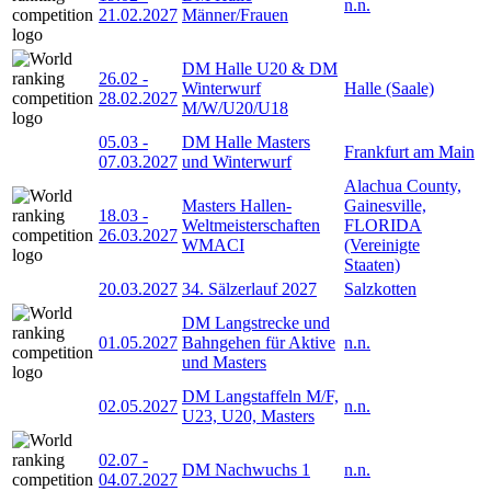
n.n.
21.02.2027
Männer/Frauen
DM Halle U20 & DM
26.02
-
Winterwurf
Halle (Saale)
28.02.2027
M/W/U20/U18
05.03
-
DM Halle Masters
Frankfurt am Main
07.03.2027
und Winterwurf
Alachua County,
Masters Hallen-
Gainesville,
18.03
-
Weltmeisterschaften
FLORIDA
26.03.2027
WMACI
(Vereinigte
Staaten)
20.03.2027
34. Sälzerlauf 2027
Salzkotten
DM Langstrecke und
01.05.2027
Bahngehen für Aktive
n.n.
und Masters
DM Langstaffeln M/F,
02.05.2027
n.n.
U23, U20, Masters
02.07
-
DM Nachwuchs 1
n.n.
04.07.2027