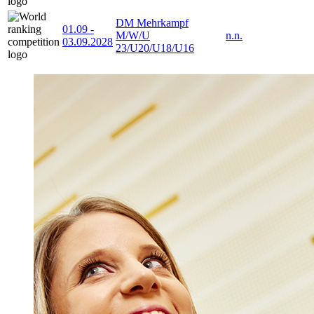
DM Mehrkampf
01.09
-
M/W/U
n.n.
03.09.2028
23/U20/U18/U16