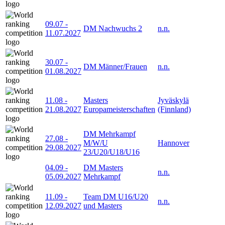
09.07
-
DM Nachwuchs 2
n.n.
11.07.2027
30.07
-
DM Männer/Frauen
n.n.
01.08.2027
11.08
-
Masters
Jyväskylä
21.08.2027
Europameisterschaften
(Finnland)
DM Mehrkampf
27.08
-
M/W/U
Hannover
29.08.2027
23/U20/U18/U16
04.09
-
DM Masters
n.n.
05.09.2027
Mehrkampf
11.09
-
Team DM U16/U20
n.n.
12.09.2027
und Masters