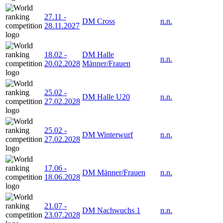
27.11
-
DM Cross
n.n.
28.11.2027
18.02
-
DM Halle
n.n.
20.02.2028
Männer/Frauen
25.02
-
DM Halle U20
n.n.
27.02.2028
25.02
-
DM Winterwurf
n.n.
27.02.2028
17.06
-
DM Männer/Frauen
n.n.
18.06.2028
21.07
-
DM Nachwuchs 1
n.n.
23.07.2028