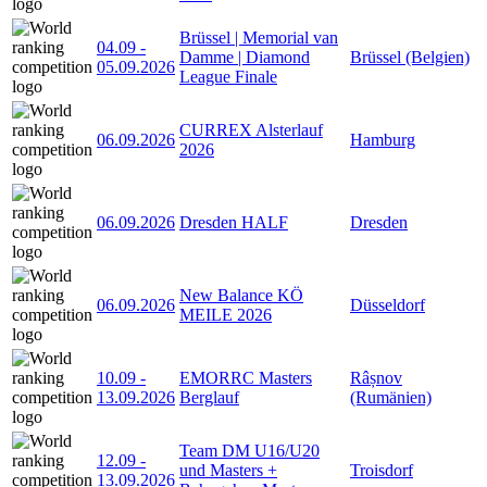
Brüssel | Memorial van
04.09
-
Damme | Diamond
Brüssel (Belgien)
05.09.2026
League Finale
CURREX Alsterlauf
06.09.2026
Hamburg
2026
06.09.2026
Dresden HALF
Dresden
New Balance KÖ
06.09.2026
Düsseldorf
MEILE 2026
10.09
-
EMORRC Masters
Râșnov
13.09.2026
Berglauf
(Rumänien)
Team DM U16/U20
12.09
-
und Masters +
Troisdorf
13.09.2026