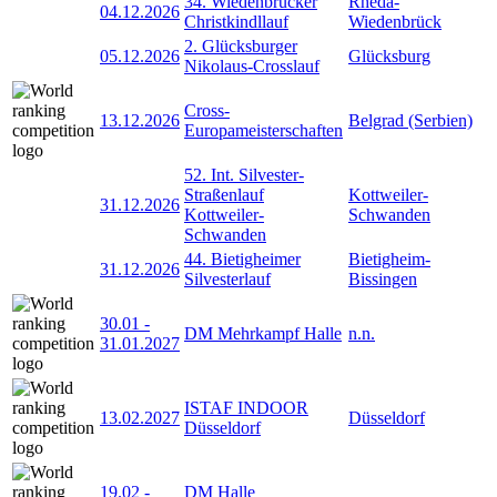
34. Wiedenbrücker
Rheda-
04.12.2026
Christkindllauf
Wiedenbrück
2. Glücksburger
05.12.2026
Glücksburg
Nikolaus-Crosslauf
Cross-
13.12.2026
Belgrad (Serbien)
Europameisterschaften
52. Int. Silvester-
Straßenlauf
Kottweiler-
31.12.2026
Kottweiler-
Schwanden
Schwanden
44. Bietigheimer
Bietigheim-
31.12.2026
Silvesterlauf
Bissingen
30.01
-
DM Mehrkampf Halle
n.n.
31.01.2027
ISTAF INDOOR
13.02.2027
Düsseldorf
Düsseldorf
19.02
-
DM Halle