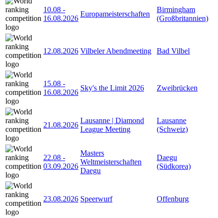
10.08
-
Birmingham
Europameisterschaften
16.08.2026
(Großbritannien)
12.08.2026
Vilbeler Abendmeeting
Bad Vilbel
15.08
-
Sky's the Limit 2026
Zweibrücken
16.08.2026
Lausanne | Diamond
Lausanne
21.08.2026
League Meeting
(Schweiz)
Masters
22.08
-
Daegu
Weltmeisterschaften
03.09.2026
(Südkorea)
Daegu
23.08.2026
Speerwurf
Offenburg