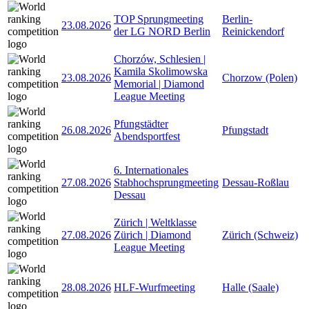
TOP Sprungmeeting
Berlin-
23.08.2026
der LG NORD Berlin
Reinickendorf
Chorzów, Schlesien |
Kamila Skolimowska
23.08.2026
Chorzow (Polen)
Memorial | Diamond
League Meeting
Pfungstädter
26.08.2026
Pfungstadt
Abendsportfest
6. Internationales
27.08.2026
Stabhochsprungmeeting
Dessau-Roßlau
Dessau
Zürich | Weltklasse
27.08.2026
Zürich | Diamond
Zürich (Schweiz)
League Meeting
28.08.2026
HLF-Wurfmeeting
Halle (Saale)