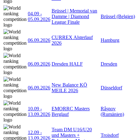
Brüssel | Memorial van
04.09
-
Damme | Diamond
Brüssel (Belgien)
05.09.2026
League Finale
CURREX Alsterlauf
06.09.2026
Hamburg
2026
06.09.2026
Dresden HALF
Dresden
New Balance KÖ
06.09.2026
Düsseldorf
MEILE 2026
10.09
-
EMORRC Masters
Râșnov
13.09.2026
Berglauf
(Rumänien)
Team DM U16/U20
12.09
-
und Masters +
Troisdorf
13.09.2026