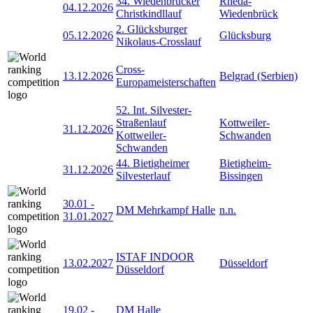
34. Wiedenbrücker
Rheda-
04.12.2026
Christkindllauf
Wiedenbrück
2. Glücksburger
05.12.2026
Glücksburg
Nikolaus-Crosslauf
Cross-
13.12.2026
Belgrad (Serbien)
Europameisterschaften
52. Int. Silvester-
Straßenlauf
Kottweiler-
31.12.2026
Kottweiler-
Schwanden
Schwanden
44. Bietigheimer
Bietigheim-
31.12.2026
Silvesterlauf
Bissingen
30.01
-
DM Mehrkampf Halle
n.n.
31.01.2027
ISTAF INDOOR
13.02.2027
Düsseldorf
Düsseldorf
19.02
-
DM Halle