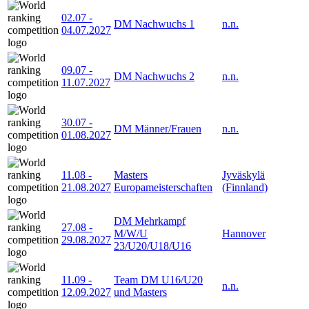
02.07
-
DM Nachwuchs 1
n.n.
04.07.2027
09.07
-
DM Nachwuchs 2
n.n.
11.07.2027
30.07
-
DM Männer/Frauen
n.n.
01.08.2027
11.08
-
Masters
Jyväskylä
21.08.2027
Europameisterschaften
(Finnland)
DM Mehrkampf
27.08
-
M/W/U
Hannover
29.08.2027
23/U20/U18/U16
11.09
-
Team DM U16/U20
n.n.
12.09.2027
und Masters