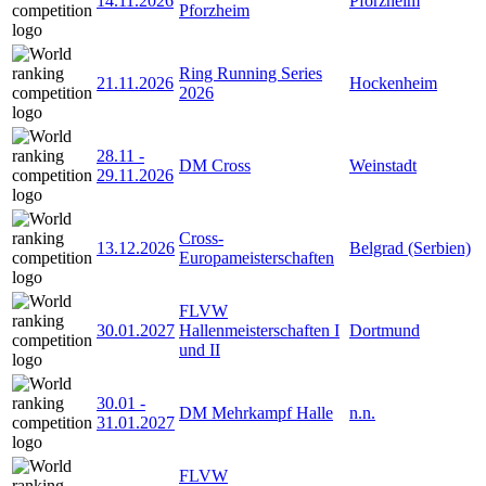
14.11.2026
Pforzheim
Pforzheim
Ring Running Series
21.11.2026
Hockenheim
2026
28.11
-
DM Cross
Weinstadt
29.11.2026
Cross-
13.12.2026
Belgrad (Serbien)
Europameisterschaften
FLVW
30.01.2027
Hallenmeisterschaften I
Dortmund
und II
30.01
-
DM Mehrkampf Halle
n.n.
31.01.2027
FLVW