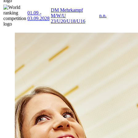
DM Mehrkampf
01.09
-
M/W/U
n.n.
03.09.2028
23/U20/U18/U16