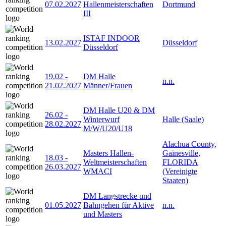
07.02.2027
Hallenmeisterschaften
Dortmund
III
ISTAF INDOOR
13.02.2027
Düsseldorf
Düsseldorf
19.02
-
DM Halle
n.n.
21.02.2027
Männer/Frauen
DM Halle U20 & DM
26.02
-
Winterwurf
Halle (Saale)
28.02.2027
M/W/U20/U18
Alachua County,
Masters Hallen-
Gainesville,
18.03
-
Weltmeisterschaften
FLORIDA
26.03.2027
WMACI
(Vereinigte
Staaten)
DM Langstrecke und
01.05.2027
Bahngehen für Aktive
n.n.
und Masters