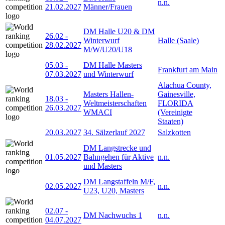
n.n.
21.02.2027
Männer/Frauen
DM Halle U20 & DM
26.02
-
Winterwurf
Halle (Saale)
28.02.2027
M/W/U20/U18
05.03
-
DM Halle Masters
Frankfurt am Main
07.03.2027
und Winterwurf
Alachua County,
Masters Hallen-
Gainesville,
18.03
-
Weltmeisterschaften
FLORIDA
26.03.2027
WMACI
(Vereinigte
Staaten)
20.03.2027
34. Sälzerlauf 2027
Salzkotten
DM Langstrecke und
01.05.2027
Bahngehen für Aktive
n.n.
und Masters
DM Langstaffeln M/F,
02.05.2027
n.n.
U23, U20, Masters
02.07
-
DM Nachwuchs 1
n.n.
04.07.2027