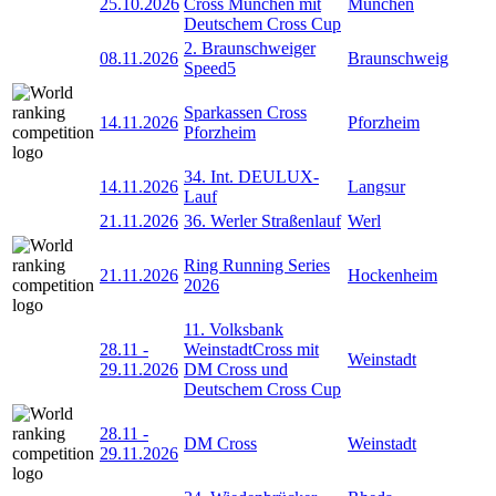
25.10.2026
Cross München mit
München
Deutschem Cross Cup
2. Braunschweiger
08.11.2026
Braunschweig
Speed5
Sparkassen Cross
14.11.2026
Pforzheim
Pforzheim
34. Int. DEULUX-
14.11.2026
Langsur
Lauf
21.11.2026
36. Werler Straßenlauf
Werl
Ring Running Series
21.11.2026
Hockenheim
2026
11. Volksbank
28.11
-
WeinstadtCross mit
Weinstadt
29.11.2026
DM Cross und
Deutschem Cross Cup
28.11
-
DM Cross
Weinstadt
29.11.2026