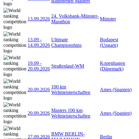
Bahngehen Masters
24. Volksbank-Münster-
13.09.2026
Münster
Marathon
13.09
-
Ultimate
Budapest
14.09.2026
Championships
(Ungarn)
19.09
-
Kopenhagen
Straßenlauf-WM
20.09.2026
(Dänemark)
100 km
20.09.2026
Ames (Spanien)
Weltmeisterschaften
Masters 100 km
20.09.2026
Ames (Spanien)
Weltmeisterschaften
BMW BERLIN-
27.09.2026
Berlin