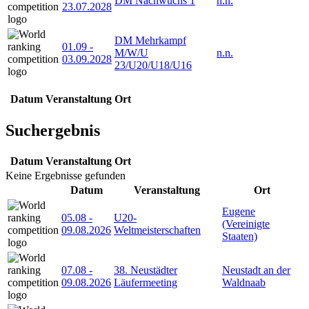
DM Nachwuchs 1
n.n.
23.07.2028
DM Mehrkampf
01.09
-
M/W/U
n.n.
03.09.2028
23/U20/U18/U16
Datum
Veranstaltung
Ort
Suchergebnis
Datum
Veranstaltung
Ort
Keine Ergebnisse gefunden
Datum
Veranstaltung
Ort
Eugene
05.08
-
U20-
(Vereinigte
09.08.2026
Weltmeisterschaften
Staaten)
07.08
-
38. Neustädter
Neustadt an der
09.08.2026
Läufermeeting
Waldnaab