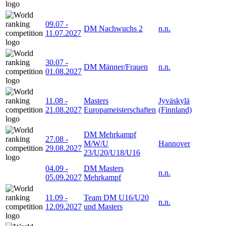
09.07
-
DM Nachwuchs 2
n.n.
11.07.2027
30.07
-
DM Männer/Frauen
n.n.
01.08.2027
11.08
-
Masters
Jyväskylä
21.08.2027
Europameisterschaften
(Finnland)
DM Mehrkampf
27.08
-
M/W/U
Hannover
29.08.2027
23/U20/U18/U16
04.09
-
DM Masters
n.n.
05.09.2027
Mehrkampf
11.09
-
Team DM U16/U20
n.n.
12.09.2027
und Masters