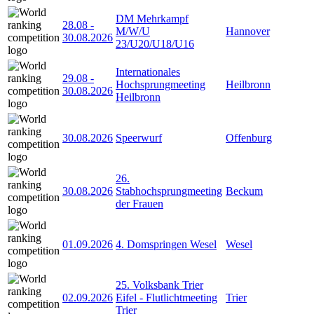
DM Mehrkampf
28.08
-
M/W/U
Hannover
30.08.2026
23/U20/U18/U16
Internationales
29.08
-
Hochsprungmeeting
Heilbronn
30.08.2026
Heilbronn
30.08.2026
Speerwurf
Offenburg
26.
30.08.2026
Stabhochsprungmeeting
Beckum
der Frauen
01.09.2026
4. Domspringen Wesel
Wesel
25. Volksbank Trier
02.09.2026
Eifel - Flutlichtmeeting
Trier
Trier