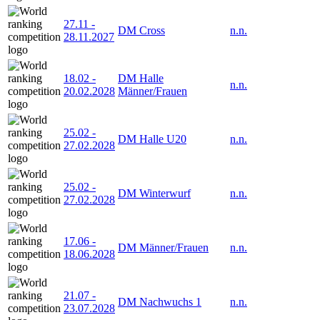
27.11
-
DM Cross
n.n.
28.11.2027
18.02
-
DM Halle
n.n.
20.02.2028
Männer/Frauen
25.02
-
DM Halle U20
n.n.
27.02.2028
25.02
-
DM Winterwurf
n.n.
27.02.2028
17.06
-
DM Männer/Frauen
n.n.
18.06.2028
21.07
-
DM Nachwuchs 1
n.n.
23.07.2028