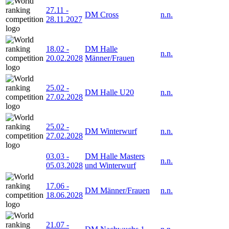
27.11
-
DM Cross
n.n.
28.11.2027
18.02
-
DM Halle
n.n.
20.02.2028
Männer/Frauen
25.02
-
DM Halle U20
n.n.
27.02.2028
25.02
-
DM Winterwurf
n.n.
27.02.2028
03.03
-
DM Halle Masters
n.n.
05.03.2028
und Winterwurf
17.06
-
DM Männer/Frauen
n.n.
18.06.2028
21.07
-