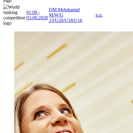
DM Mehrkampf
01.09
-
M/W/U
n.n.
03.09.2028
23/U20/U18/U16