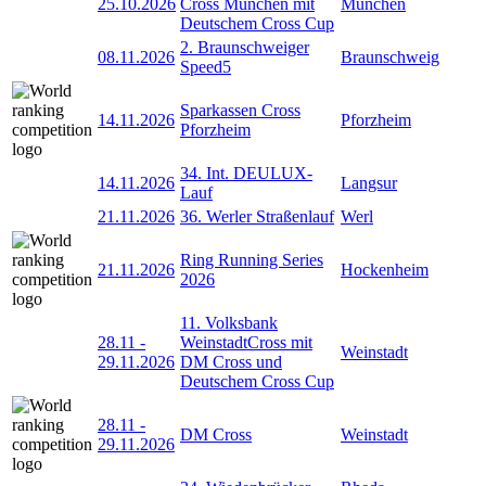
25.10.2026
Cross München mit
München
Deutschem Cross Cup
2. Braunschweiger
08.11.2026
Braunschweig
Speed5
Sparkassen Cross
14.11.2026
Pforzheim
Pforzheim
34. Int. DEULUX-
14.11.2026
Langsur
Lauf
21.11.2026
36. Werler Straßenlauf
Werl
Ring Running Series
21.11.2026
Hockenheim
2026
11. Volksbank
28.11
-
WeinstadtCross mit
Weinstadt
29.11.2026
DM Cross und
Deutschem Cross Cup
28.11
-
DM Cross
Weinstadt
29.11.2026