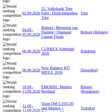
25. Volksbank Trier
02.09.2026
Eifel - Flutlichtmeeting
Trier
Trier
Brüssel | Memorial van
04.09
-
Damme | Diamond
Brüssel (Belgien)
05.09.2026
League Finale
CURREX Alsterlauf
06.09.2026
Hamburg
2026
New Balance KÖ
06.09.2026
Düsseldorf
MEILE 2026
10.09
-
EMORRC Masters
Râșnov
13.09.2026
Berglauf
(Rumänien)
Team DM U16/U20
12.09
-
und Masters +
Troisdorf
13.09.2026