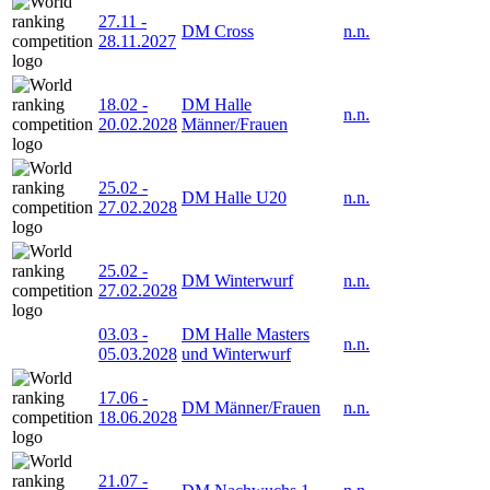
27.11
-
DM Cross
n.n.
28.11.2027
18.02
-
DM Halle
n.n.
20.02.2028
Männer/Frauen
25.02
-
DM Halle U20
n.n.
27.02.2028
25.02
-
DM Winterwurf
n.n.
27.02.2028
03.03
-
DM Halle Masters
n.n.
05.03.2028
und Winterwurf
17.06
-
DM Männer/Frauen
n.n.
18.06.2028
21.07
-