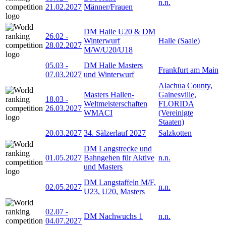
n.n.
21.02.2027
Männer/Frauen
DM Halle U20 & DM
26.02
-
Winterwurf
Halle (Saale)
28.02.2027
M/W/U20/U18
05.03
-
DM Halle Masters
Frankfurt am Main
07.03.2027
und Winterwurf
Alachua County,
Masters Hallen-
Gainesville,
18.03
-
Weltmeisterschaften
FLORIDA
26.03.2027
WMACI
(Vereinigte
Staaten)
20.03.2027
34. Sälzerlauf 2027
Salzkotten
DM Langstrecke und
01.05.2027
Bahngehen für Aktive
n.n.
und Masters
DM Langstaffeln M/F,
02.05.2027
n.n.
U23, U20, Masters
02.07
-
DM Nachwuchs 1
n.n.
04.07.2027