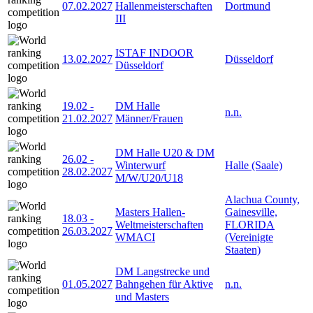
07.02.2027
Hallenmeisterschaften
Dortmund
III
ISTAF INDOOR
13.02.2027
Düsseldorf
Düsseldorf
19.02
-
DM Halle
n.n.
21.02.2027
Männer/Frauen
DM Halle U20 & DM
26.02
-
Winterwurf
Halle (Saale)
28.02.2027
M/W/U20/U18
Alachua County,
Masters Hallen-
Gainesville,
18.03
-
Weltmeisterschaften
FLORIDA
26.03.2027
WMACI
(Vereinigte
Staaten)
DM Langstrecke und
01.05.2027
Bahngehen für Aktive
n.n.
und Masters