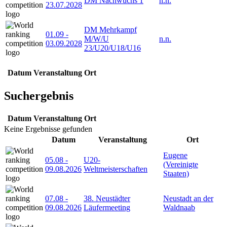
DM Nachwuchs 1
n.n.
23.07.2028
DM Mehrkampf
01.09
-
M/W/U
n.n.
03.09.2028
23/U20/U18/U16
Datum
Veranstaltung
Ort
Suchergebnis
Datum
Veranstaltung
Ort
Keine Ergebnisse gefunden
Datum
Veranstaltung
Ort
Eugene
05.08
-
U20-
(Vereinigte
09.08.2026
Weltmeisterschaften
Staaten)
07.08
-
38. Neustädter
Neustadt an der
09.08.2026
Läufermeeting
Waldnaab