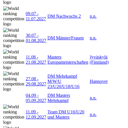
09.07
-
DM Nachwuchs 2
n.n.
11.07.2027
30.07
-
DM Männer/Frauen
n.n.
01.08.2027
11.08
-
Masters
Jyväskylä
21.08.2027
Europameisterschaften
(Finnland)
DM Mehrkampf
27.08
-
M/W/U
Hannover
29.08.2027
23/U20/U18/U16
04.09
-
DM Masters
n.n.
05.09.2027
Mehrkampf
11.09
-
Team DM U16/U20
n.n.
12.09.2027
und Masters