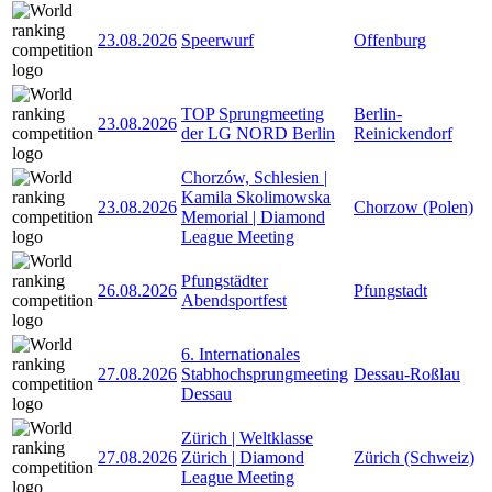
23.08.2026
Speerwurf
Offenburg
TOP Sprungmeeting
Berlin-
23.08.2026
der LG NORD Berlin
Reinickendorf
Chorzów, Schlesien |
Kamila Skolimowska
23.08.2026
Chorzow (Polen)
Memorial | Diamond
League Meeting
Pfungstädter
26.08.2026
Pfungstadt
Abendsportfest
6. Internationales
27.08.2026
Stabhochsprungmeeting
Dessau-Roßlau
Dessau
Zürich | Weltklasse
27.08.2026
Zürich | Diamond
Zürich (Schweiz)
League Meeting