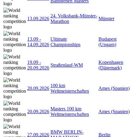
Bahngehen Masters
24. Volksbank-Münster-
13.09.2026
Münster
Marathon
13.09
-
Ultimate
Budapest
14.09.2026
Championships
(Ungarn)
19.09
-
Kopenhagen
Straßenlauf-WM
20.09.2026
(Dänemark)
100 km
20.09.2026
Ames (Spanien)
Weltmeisterschaften
Masters 100 km
20.09.2026
Ames (Spanien)
Weltmeisterschaften
BMW BERLIN-
27.09.2026
Berlin