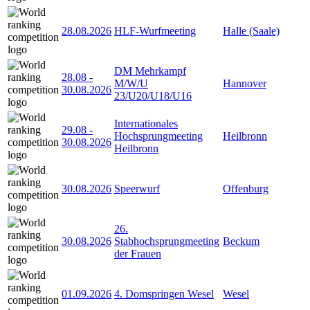
28.08.2026
HLF-Wurfmeeting
Halle (Saale)
DM Mehrkampf
28.08
-
M/W/U
Hannover
30.08.2026
23/U20/U18/U16
Internationales
29.08
-
Hochsprungmeeting
Heilbronn
30.08.2026
Heilbronn
30.08.2026
Speerwurf
Offenburg
26.
30.08.2026
Stabhochsprungmeeting
Beckum
der Frauen
01.09.2026
4. Domspringen Wesel
Wesel