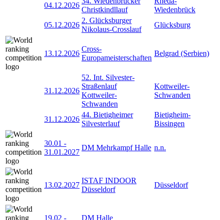
34. Wiedenbrücker
Rheda-
04.12.2026
Christkindllauf
Wiedenbrück
2. Glücksburger
05.12.2026
Glücksburg
Nikolaus-Crosslauf
Cross-
13.12.2026
Belgrad (Serbien)
Europameisterschaften
52. Int. Silvester-
Straßenlauf
Kottweiler-
31.12.2026
Kottweiler-
Schwanden
Schwanden
44. Bietigheimer
Bietigheim-
31.12.2026
Silvesterlauf
Bissingen
30.01
-
DM Mehrkampf Halle
n.n.
31.01.2027
ISTAF INDOOR
13.02.2027
Düsseldorf
Düsseldorf
19.02
-
DM Halle