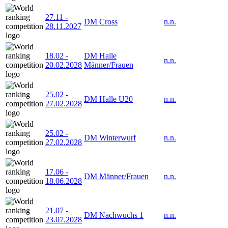
27.11
-
DM Cross
n.n.
28.11.2027
18.02
-
DM Halle
n.n.
20.02.2028
Männer/Frauen
25.02
-
DM Halle U20
n.n.
27.02.2028
25.02
-
DM Winterwurf
n.n.
27.02.2028
17.06
-
DM Männer/Frauen
n.n.
18.06.2028
21.07
-
DM Nachwuchs 1
n.n.
23.07.2028