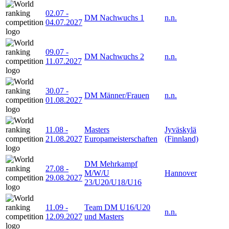
02.07
-
DM Nachwuchs 1
n.n.
04.07.2027
09.07
-
DM Nachwuchs 2
n.n.
11.07.2027
30.07
-
DM Männer/Frauen
n.n.
01.08.2027
11.08
-
Masters
Jyväskylä
21.08.2027
Europameisterschaften
(Finnland)
DM Mehrkampf
27.08
-
M/W/U
Hannover
29.08.2027
23/U20/U18/U16
11.09
-
Team DM U16/U20
n.n.
12.09.2027
und Masters