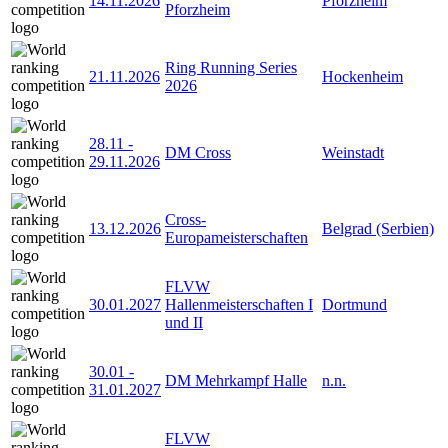
14.11.2026
Pforzheim
Pforzheim
Ring Running Series
21.11.2026
Hockenheim
2026
28.11
-
DM Cross
Weinstadt
29.11.2026
Cross-
13.12.2026
Belgrad (Serbien)
Europameisterschaften
FLVW
30.01.2027
Hallenmeisterschaften I
Dortmund
und II
30.01
-
DM Mehrkampf Halle
n.n.
31.01.2027
FLVW