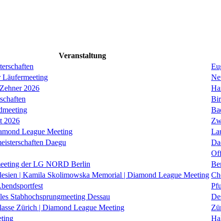
Veranstaltung
erschaften
Eug
r Läufermeeting
Ne
 Zehner 2026
Ha
schaften
Bi
dmeeting
Ba
it 2026
Zw
iamond League Meeting
La
eisterschaften Daegu
Da
Of
eeting der LG NORD Berlin
Be
lesien | Kamila Skolimowska Memorial | Diamond League Meeting
Ch
Abendsportfest
Pf
nales Stabhochsprungmeeting Dessau
De
klasse Zürich | Diamond League Meeting
Zü
ting
Hal