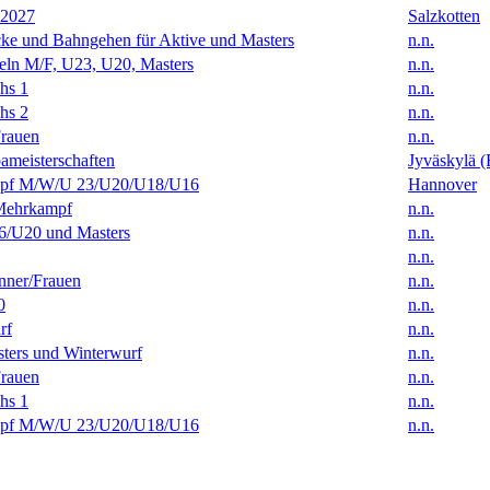
 2027
Salzkotten
ke und Bahngehen für Aktive und Masters
n.n.
eln M/F, U23, U20, Masters
n.n.
hs 1
n.n.
hs 2
n.n.
rauen
n.n.
ameisterschaften
Jyväskylä (
f M/W/U 23/U20/U18/U16
Hannover
Mehrkampf
n.n.
/U20 und Masters
n.n.
n.n.
ner/Frauen
n.n.
0
n.n.
rf
n.n.
ters und Winterwurf
n.n.
rauen
n.n.
hs 1
n.n.
f M/W/U 23/U20/U18/U16
n.n.