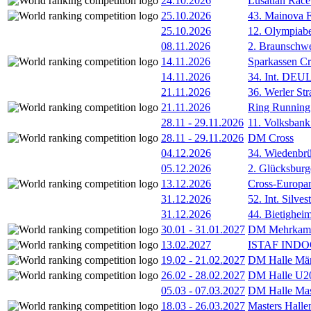
24.10.2026
Lusatian Race
25.10.2026
43. Mainova F
25.10.2026
12. Olympiab
08.11.2026
2. Braunschw
14.11.2026
Sparkassen Cr
14.11.2026
34. Int. DE
21.11.2026
36. Werler Str
21.11.2026
Ring Running 
28.11
-
29.11.2026
11. Volksban
28.11
-
29.11.2026
DM Cross
04.12.2026
34. Wiedenbrü
05.12.2026
2. Glücksburg
13.12.2026
Cross-Europam
31.12.2026
52. Int. Silve
31.12.2026
44. Bietigheim
30.01
-
31.01.2027
DM Mehrkamp
13.02.2027
ISTAF INDOO
19.02
-
21.02.2027
DM Halle Män
26.02
-
28.02.2027
DM Halle U2
05.03
-
07.03.2027
DM Halle Mas
18.03
-
26.03.2027
Masters Hall