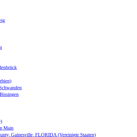
eig
m
denbrück
rbien)
-Schwanden
Bissingen
e)
am Main
nty, Gainesville, FLORIDA (Vereinigte Staaten)