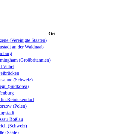
Ort
ene (Vereinigte Staaten)
ustadt an der Waldnaab
mburg
rmingham (Großbritannien)
d Vilbel
eibrücken
usanne (Schweiz)
egu (Südkorea)
fenburg
rlin-Reinickendorf
orzow (Polen)
ungstadt
ssau-Roßlau
rich (Schweiz)
le (Saale)