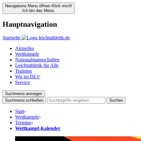
Navigations Menu öffnen
Klick mich!
Ich bin das Menü.
Hauptnavigation
Startseite
Aktuelles
Wettkämpfe
Nationalmannschaften
Leichtathletik für Alle
Training
Wir im DLV
Service
Suchmenü anzeigen
Suchmenü schließen
Suchen
Start
›
Wettkämpfe
›
Termine
›
Wettkampf-Kalender