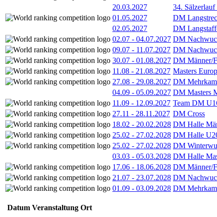
20.03.2027
34. Sälzerlauf
01.05.2027
DM Langstrec
02.05.2027
DM Langstaff
02.07
-
04.07.2027
DM Nachwuc
09.07
-
11.07.2027
DM Nachwuc
30.07
-
01.08.2027
DM Männer/F
11.08
-
21.08.2027
Masters Europ
27.08
-
29.08.2027
DM Mehrkamp
04.09
-
05.09.2027
DM Masters 
11.09
-
12.09.2027
Team DM U16
27.11
-
28.11.2027
DM Cross
18.02
-
20.02.2028
DM Halle Män
25.02
-
27.02.2028
DM Halle U2
25.02
-
27.02.2028
DM Winterwu
03.03
-
05.03.2028
DM Halle Mas
17.06
-
18.06.2028
DM Männer/F
21.07
-
23.07.2028
DM Nachwuc
01.09
-
03.09.2028
DM Mehrkamp
Datum
Veranstaltung
Ort