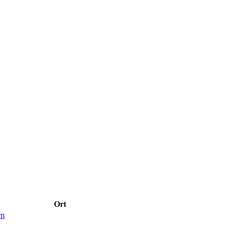
Ort
im