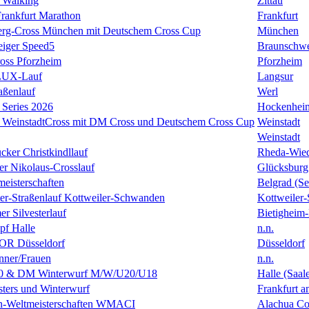
 Walking
Zittau
rankfurt Marathon
Frankfurt
erg-Cross München mit Deutschem Cross Cup
München
eiger Speed5
Braunschw
oss Pforzheim
Pforzheim
ULUX-Lauf
Langsur
aßenlauf
Werl
Series 2026
Hockenhei
k WeinstadtCross mit DM Cross und Deutschem Cross Cup
Weinstadt
Weinstadt
cker Christkindllauf
Rheda-Wie
er Nikolaus-Crosslauf
Glücksburg
eisterschaften
Belgrad (Se
ster-Straßenlauf Kottweiler-Schwanden
Kottweiler
er Silvesterlauf
Bietigheim-
f Halle
n.n.
R Düsseldorf
Düsseldorf
ner/Frauen
n.n.
0 & DM Winterwurf M/W/U20/U18
Halle (Saal
ters und Winterwurf
Frankfurt 
en-Weltmeisterschaften WMACI
Alachua Cou