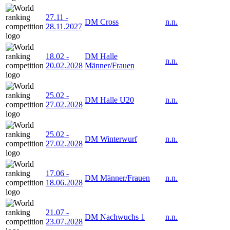
27.11
-
DM Cross
n.n.
28.11.2027
18.02
-
DM Halle
n.n.
20.02.2028
Männer/Frauen
25.02
-
DM Halle U20
n.n.
27.02.2028
25.02
-
DM Winterwurf
n.n.
27.02.2028
17.06
-
DM Männer/Frauen
n.n.
18.06.2028
21.07
-
DM Nachwuchs 1
n.n.
23.07.2028