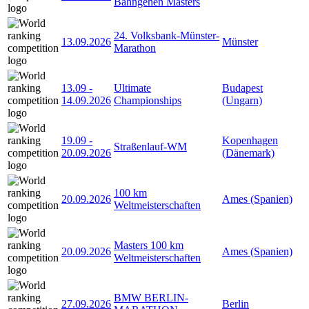
Bahngehen Masters
24. Volksbank-Münster-
13.09.2026
Münster
Marathon
13.09
-
Ultimate
Budapest
14.09.2026
Championships
(Ungarn)
19.09
-
Kopenhagen
Straßenlauf-WM
20.09.2026
(Dänemark)
100 km
20.09.2026
Ames (Spanien)
Weltmeisterschaften
Masters 100 km
20.09.2026
Ames (Spanien)
Weltmeisterschaften
BMW BERLIN-
27.09.2026
Berlin