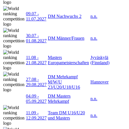
09.07
-
DM Nachwuchs 2
n.n.
11.07.2027
30.07
-
DM Männer/Frauen
n.n.
01.08.2027
11.08
-
Masters
Jyväskylä
21.08.2027
Europameisterschaften
(Finnland)
DM Mehrkampf
27.08
-
M/W/U
Hannover
29.08.2027
23/U20/U18/U16
04.09
-
DM Masters
n.n.
05.09.2027
Mehrkampf
11.09
-
Team DM U16/U20
n.n.
12.09.2027
und Masters