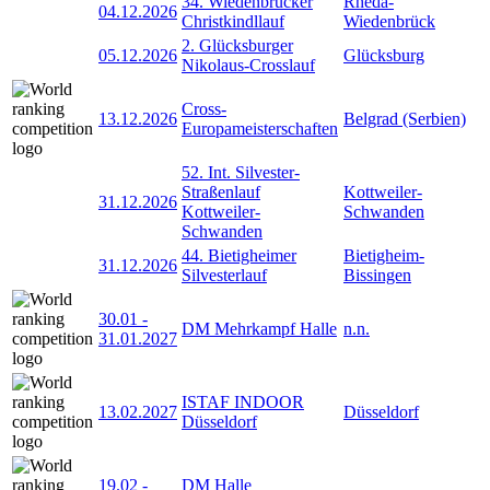
34. Wiedenbrücker
Rheda-
04.12.2026
Christkindllauf
Wiedenbrück
2. Glücksburger
05.12.2026
Glücksburg
Nikolaus-Crosslauf
Cross-
13.12.2026
Belgrad (Serbien)
Europameisterschaften
52. Int. Silvester-
Straßenlauf
Kottweiler-
31.12.2026
Kottweiler-
Schwanden
Schwanden
44. Bietigheimer
Bietigheim-
31.12.2026
Silvesterlauf
Bissingen
30.01
-
DM Mehrkampf Halle
n.n.
31.01.2027
ISTAF INDOOR
13.02.2027
Düsseldorf
Düsseldorf
19.02
-
DM Halle