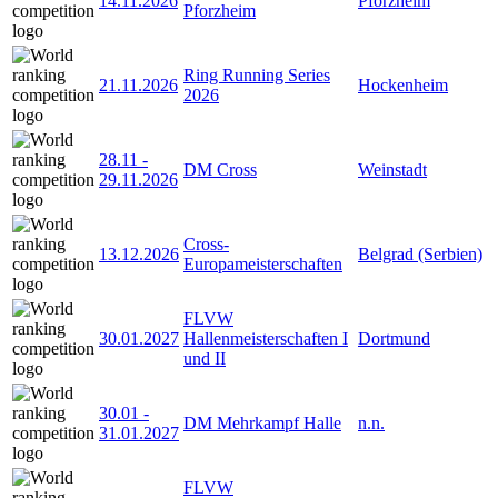
14.11.2026
Pforzheim
Pforzheim
Ring Running Series
21.11.2026
Hockenheim
2026
28.11
-
DM Cross
Weinstadt
29.11.2026
Cross-
13.12.2026
Belgrad (Serbien)
Europameisterschaften
FLVW
30.01.2027
Hallenmeisterschaften I
Dortmund
und II
30.01
-
DM Mehrkampf Halle
n.n.
31.01.2027
FLVW