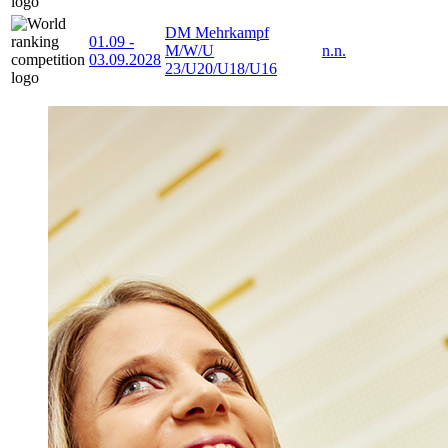
DM Mehrkampf
01.09
-
M/W/U
n.n.
03.09.2028
23/U20/U18/U16