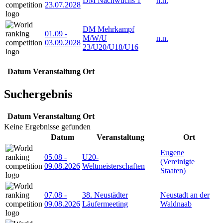
DM Nachwuchs 1
n.n.
23.07.2028
DM Mehrkampf
01.09
-
M/W/U
n.n.
03.09.2028
23/U20/U18/U16
Datum
Veranstaltung
Ort
Suchergebnis
Datum
Veranstaltung
Ort
Keine Ergebnisse gefunden
Datum
Veranstaltung
Ort
Eugene
05.08
-
U20-
(Vereinigte
09.08.2026
Weltmeisterschaften
Staaten)
07.08
-
38. Neustädter
Neustadt an der
09.08.2026
Läufermeeting
Waldnaab