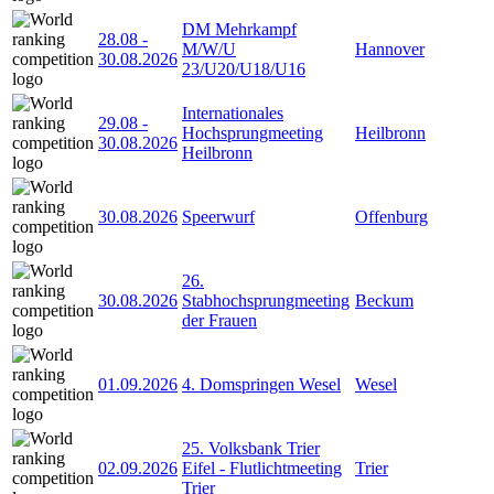
DM Mehrkampf
28.08
-
M/W/U
Hannover
30.08.2026
23/U20/U18/U16
Internationales
29.08
-
Hochsprungmeeting
Heilbronn
30.08.2026
Heilbronn
30.08.2026
Speerwurf
Offenburg
26.
30.08.2026
Stabhochsprungmeeting
Beckum
der Frauen
01.09.2026
4. Domspringen Wesel
Wesel
25. Volksbank Trier
02.09.2026
Eifel - Flutlichtmeeting
Trier
Trier