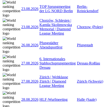
TOP Sprungmeeting
Berlin-
23.08.2026
der LG NORD Berlin
Reinickendorf
Chorzów, Schlesien |
Kamila Skolimowska
23.08.2026
Chorzow (Polen)
Memorial | Diamond
League Meeting
Pfungstädter
26.08.2026
Pfungstadt
Abendsportfest
6. Internationales
27.08.2026
Stabhochsprungmeeting
Dessau-Roßlau
Dessau
Zürich | Weltklasse
27.08.2026
Zürich | Diamond
Zürich (Schweiz)
League Meeting
28.08.2026
HLF-Wurfmeeting
Halle (Saale)