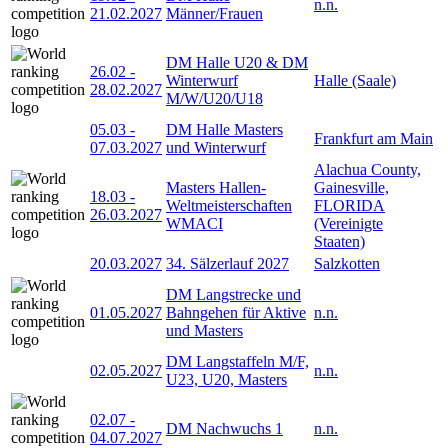
n.n.
21.02.2027
Männer/Frauen
DM Halle U20 & DM
26.02
-
Winterwurf
Halle (Saale)
28.02.2027
M/W/U20/U18
05.03
-
DM Halle Masters
Frankfurt am Main
07.03.2027
und Winterwurf
Alachua County,
Masters Hallen-
Gainesville,
18.03
-
Weltmeisterschaften
FLORIDA
26.03.2027
WMACI
(Vereinigte
Staaten)
20.03.2027
34. Sälzerlauf 2027
Salzkotten
DM Langstrecke und
01.05.2027
Bahngehen für Aktive
n.n.
und Masters
DM Langstaffeln M/F,
02.05.2027
n.n.
U23, U20, Masters
02.07
-
DM Nachwuchs 1
n.n.
04.07.2027