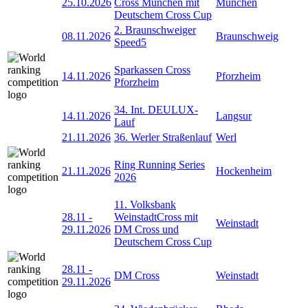
25.10.2026
Cross München mit
München
Deutschem Cross Cup
2. Braunschweiger
08.11.2026
Braunschweig
Speed5
Sparkassen Cross
14.11.2026
Pforzheim
Pforzheim
34. Int. DEULUX-
14.11.2026
Langsur
Lauf
21.11.2026
36. Werler Straßenlauf
Werl
Ring Running Series
21.11.2026
Hockenheim
2026
11. Volksbank
28.11
-
WeinstadtCross mit
Weinstadt
29.11.2026
DM Cross und
Deutschem Cross Cup
28.11
-
DM Cross
Weinstadt
29.11.2026