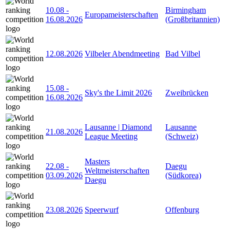
10.08
-
Birmingham
Europameisterschaften
16.08.2026
(Großbritannien)
12.08.2026
Vilbeler Abendmeeting
Bad Vilbel
15.08
-
Sky's the Limit 2026
Zweibrücken
16.08.2026
Lausanne | Diamond
Lausanne
21.08.2026
League Meeting
(Schweiz)
Masters
22.08
-
Daegu
Weltmeisterschaften
03.09.2026
(Südkorea)
Daegu
23.08.2026
Speerwurf
Offenburg