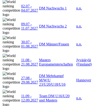
02.07
-
DM Nachwuchs 1
n.n.
04.07.2027
09.07
-
DM Nachwuchs 2
n.n.
11.07.2027
30.07
-
DM Männer/Frauen
n.n.
01.08.2027
11.08
-
Masters
Jyväskylä
21.08.2027
Europameisterschaften
(Finnland)
DM Mehrkampf
27.08
-
M/W/U
Hannover
29.08.2027
23/U20/U18/U16
11.09
-
Team DM U16/U20
n.n.
12.09.2027
und Masters