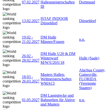
07.02.2027
Hallenmeisterschaften
Dortmund
III
ISTAF INDOOR
13.02.2027
Düsseldorf
Düsseldorf
19.02
-
DM Halle
n.n.
21.02.2027
Männer/Frauen
DM Halle U20 & DM
26.02
-
Winterwurf
Halle (Saale)
28.02.2027
M/W/U20/U18
Alachua County,
Masters Hallen-
Gainesville,
18.03
-
Weltmeisterschaften
FLORIDA
26.03.2027
WMACI
(Vereinigte
Staaten)
DM Langstrecke und
01.05.2027
Bahngehen für Aktive
n.n.
und Masters