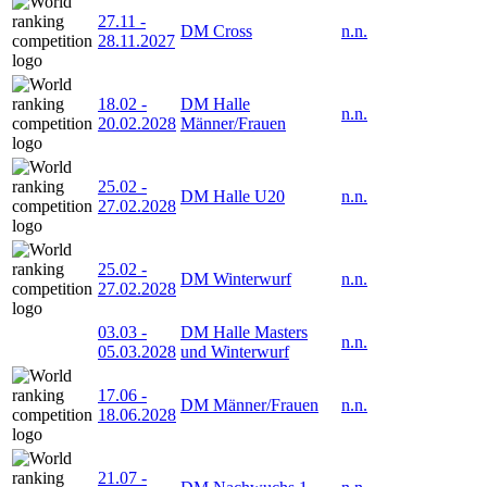
27.11
-
DM Cross
n.n.
28.11.2027
18.02
-
DM Halle
n.n.
20.02.2028
Männer/Frauen
25.02
-
DM Halle U20
n.n.
27.02.2028
25.02
-
DM Winterwurf
n.n.
27.02.2028
03.03
-
DM Halle Masters
n.n.
05.03.2028
und Winterwurf
17.06
-
DM Männer/Frauen
n.n.
18.06.2028
21.07
-