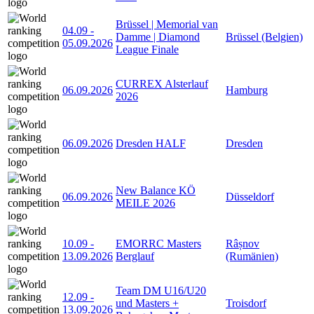
Brüssel | Memorial van
04.09
-
Damme | Diamond
Brüssel (Belgien)
05.09.2026
League Finale
CURREX Alsterlauf
06.09.2026
Hamburg
2026
06.09.2026
Dresden HALF
Dresden
New Balance KÖ
06.09.2026
Düsseldorf
MEILE 2026
10.09
-
EMORRC Masters
Râșnov
13.09.2026
Berglauf
(Rumänien)
Team DM U16/U20
12.09
-
und Masters +
Troisdorf
13.09.2026