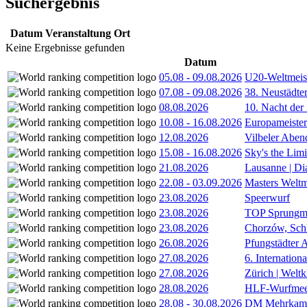
Suchergebnis
Datum
Veranstaltung
Ort
Keine Ergebnisse gefunden
Datum
05.08
-
09.08.2026
U20-Weltmeist
07.08
-
09.08.2026
38. Neustädte
08.08.2026
10. Nacht der
10.08
-
16.08.2026
Europameister
12.08.2026
Vilbeler Aben
15.08
-
16.08.2026
Sky's the Lim
21.08.2026
Lausanne | D
22.08
-
03.09.2026
Masters Weltm
23.08.2026
Speerwurf
23.08.2026
TOP Sprungm
23.08.2026
Chorzów, Sch
26.08.2026
Pfungstädter 
27.08.2026
6. Internatio
27.08.2026
Zürich | Welt
28.08.2026
HLF-Wurfmee
28.08
-
30.08.2026
DM Mehrkamp