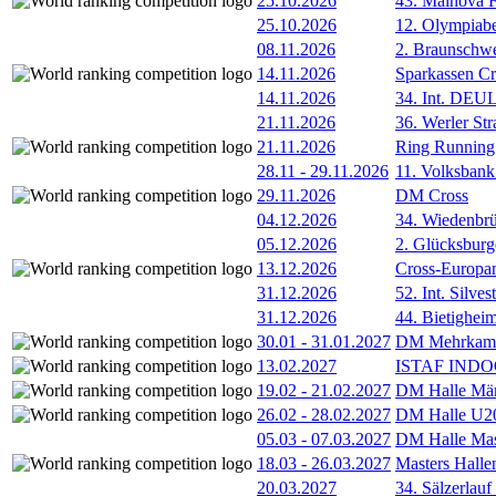
25.10.2026
43. Mainova F
25.10.2026
12. Olympiab
08.11.2026
2. Braunschw
14.11.2026
Sparkassen Cr
14.11.2026
34. Int. DE
21.11.2026
36. Werler Str
21.11.2026
Ring Running 
28.11
-
29.11.2026
11. Volksban
29.11.2026
DM Cross
04.12.2026
34. Wiedenbrü
05.12.2026
2. Glücksburg
13.12.2026
Cross-Europam
31.12.2026
52. Int. Silve
31.12.2026
44. Bietigheim
30.01
-
31.01.2027
DM Mehrkamp
13.02.2027
ISTAF INDOO
19.02
-
21.02.2027
DM Halle Män
26.02
-
28.02.2027
DM Halle U2
05.03
-
07.03.2027
DM Halle Mas
18.03
-
26.03.2027
Masters Hall
20.03.2027
34. Sälzerlauf