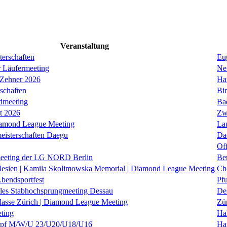
Veranstaltung
erschaften
Eug
r Läufermeeting
Ne
 Zehner 2026
Ha
schaften
Bi
dmeeting
Ba
it 2026
Zw
iamond League Meeting
La
eisterschaften Daegu
Da
Of
eeting der LG NORD Berlin
Be
lesien | Kamila Skolimowska Memorial | Diamond League Meeting
Ch
Abendsportfest
Pf
nales Stabhochsprungmeeting Dessau
De
klasse Zürich | Diamond League Meeting
Zü
ting
Hal
f M/W/U 23/U20/U18/U16
Ha