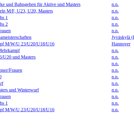
ke und Bahngehen für Aktive und Masters
n.n.
eln M/F, U23, U20, Masters
n.n.
hs 1
n.n.
hs 2
n.n.
rauen
n.n.
ameisterschaften
Jyväskylä (
f M/W/U 23/U20/U18/U16
Hannover
Mehrkampf
n.n.
/U20 und Masters
n.n.
n.n.
ner/Frauen
n.n.
0
n.n.
rf
n.n.
ters und Winterwurf
n.n.
rauen
n.n.
hs 1
n.n.
f M/W/U 23/U20/U18/U16
n.n.