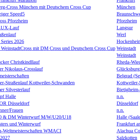
rankfurt Marathon
Frankfurt
erg-Cross München mit Deutschem Cross Cup
München
eiger Speed5
Braunschw
oss Pforzheim
Pforzheim
ULUX-Lauf
Langsur
aßenlauf
Werl
Series 2026
Hockenhei
k WeinstadtCross mit DM Cross und Deutschem Cross Cup
Weinstadt
Weinstadt
cker Christkindllauf
Rheda-Wie
er Nikolaus-Crosslauf
Glücksburg
eisterschaften
Belgrad (Se
ster-Straßenlauf Kottweiler-Schwanden
Kottweiler
er Silvesterlauf
Bietigheim-
f Halle
n.n.
R Düsseldorf
Düsseldorf
ner/Frauen
n.n.
0 & DM Winterwurf M/W/U20/U18
Halle (Saal
ters und Winterwurf
Frankfurt 
en-Weltmeisterschaften WMACI
Alachua Cou
 2027
Salzkotten