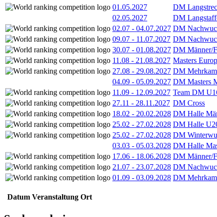
01.05.2027
DM Langstrec
02.05.2027
DM Langstaff
02.07
-
04.07.2027
DM Nachwuc
09.07
-
11.07.2027
DM Nachwuc
30.07
-
01.08.2027
DM Männer/F
11.08
-
21.08.2027
Masters Europ
27.08
-
29.08.2027
DM Mehrkamp
04.09
-
05.09.2027
DM Masters 
11.09
-
12.09.2027
Team DM U16
27.11
-
28.11.2027
DM Cross
18.02
-
20.02.2028
DM Halle Män
25.02
-
27.02.2028
DM Halle U2
25.02
-
27.02.2028
DM Winterwu
03.03
-
05.03.2028
DM Halle Mas
17.06
-
18.06.2028
DM Männer/F
21.07
-
23.07.2028
DM Nachwuc
01.09
-
03.09.2028
DM Mehrkamp
Datum
Veranstaltung
Ort