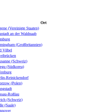
Ort
ene (Vereinigte Staaten)
ustadt an der Waldnaab
mburg
rmingham (Großbritannien)
d Vilbel
eibrücken
usanne (Schweiz)
egu (Südkorea)
fenburg
rlin-Reinickendorf
orzow (Polen)
ungstadt
ssau-Roßlau
rich (Schweiz)
le (Saale)
nnover