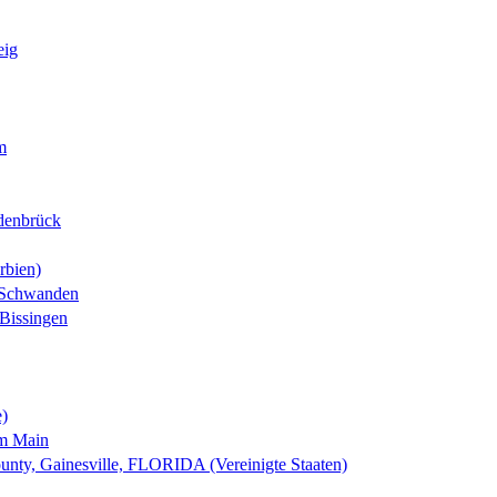
eig
m
denbrück
rbien)
-Schwanden
Bissingen
e)
am Main
nty, Gainesville, FLORIDA (Vereinigte Staaten)