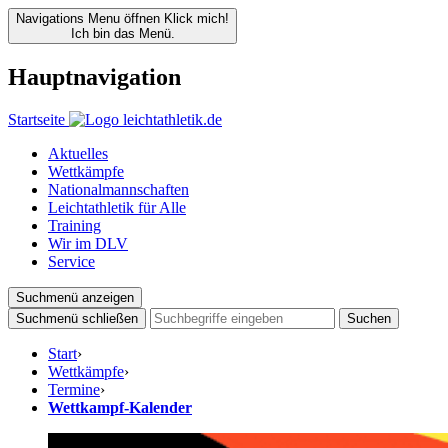
Navigations Menu öffnen
Klick mich!
Ich bin das Menü.
Hauptnavigation
Startseite
Aktuelles
Wettkämpfe
Nationalmannschaften
Leichtathletik für Alle
Training
Wir im DLV
Service
Suchmenü anzeigen
Suchmenü schließen
Suchen
Start
›
Wettkämpfe
›
Termine
›
Wettkampf-Kalender