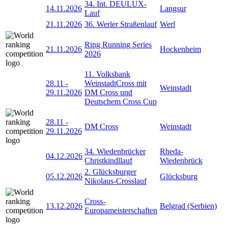
34. Int. DEULUX-
14.11.2026
Langsur
Lauf
21.11.2026
36. Werler Straßenlauf
Werl
Ring Running Series
21.11.2026
Hockenheim
2026
11. Volksbank
28.11
-
WeinstadtCross mit
Weinstadt
29.11.2026
DM Cross und
Deutschem Cross Cup
28.11
-
DM Cross
Weinstadt
29.11.2026
34. Wiedenbrücker
Rheda-
04.12.2026
Christkindllauf
Wiedenbrück
2. Glücksburger
05.12.2026
Glücksburg
Nikolaus-Crosslauf
Cross-
13.12.2026
Belgrad (Serbien)
Europameisterschaften