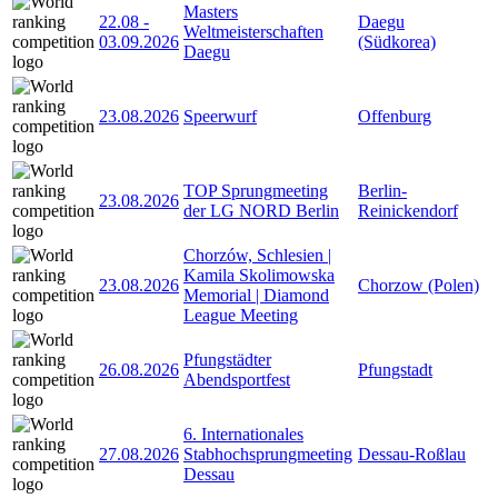
Masters
22.08
-
Daegu
Weltmeisterschaften
03.09.2026
(Südkorea)
Daegu
23.08.2026
Speerwurf
Offenburg
TOP Sprungmeeting
Berlin-
23.08.2026
der LG NORD Berlin
Reinickendorf
Chorzów, Schlesien |
Kamila Skolimowska
23.08.2026
Chorzow (Polen)
Memorial | Diamond
League Meeting
Pfungstädter
26.08.2026
Pfungstadt
Abendsportfest
6. Internationales
27.08.2026
Stabhochsprungmeeting
Dessau-Roßlau
Dessau