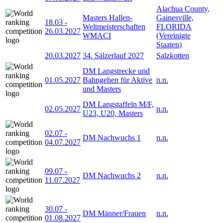
Alachua County,
Masters Hallen-
Gainesville,
18.03
-
Weltmeisterschaften
FLORIDA
26.03.2027
WMACI
(Vereinigte
Staaten)
20.03.2027
34. Sälzerlauf 2027
Salzkotten
DM Langstrecke und
01.05.2027
Bahngehen für Aktive
n.n.
und Masters
DM Langstaffeln M/F,
02.05.2027
n.n.
U23, U20, Masters
02.07
-
DM Nachwuchs 1
n.n.
04.07.2027
09.07
-
DM Nachwuchs 2
n.n.
11.07.2027
30.07
-
DM Männer/Frauen
n.n.
01.08.2027