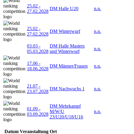
25.02
-
DM Halle U20
n.n.
27.02.2028
25.02
-
DM Winterwurf
n.n.
27.02.2028
03.03
-
DM Halle Masters
n.n.
05.03.2028
und Winterwurf
17.06
-
DM Männer/Frauen
n.n.
18.06.2028
21.07
-
DM Nachwuchs 1
n.n.
23.07.2028
DM Mehrkampf
01.09
-
M/W/U
n.n.
03.09.2028
23/U20/U18/U16
Datum
Veranstaltung
Ort