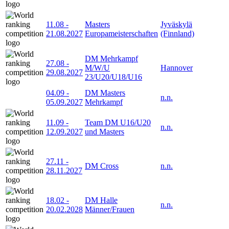
11.08
-
Masters
Jyväskylä
21.08.2027
Europameisterschaften
(Finnland)
DM Mehrkampf
27.08
-
M/W/U
Hannover
29.08.2027
23/U20/U18/U16
04.09
-
DM Masters
n.n.
05.09.2027
Mehrkampf
11.09
-
Team DM U16/U20
n.n.
12.09.2027
und Masters
27.11
-
DM Cross
n.n.
28.11.2027
18.02
-
DM Halle
n.n.
20.02.2028
Männer/Frauen