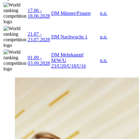
17.06
-
DM Männer/Frauen
n.n.
18.06.2028
21.07
-
DM Nachwuchs 1
n.n.
23.07.2028
DM Mehrkampf
01.09
-
M/W/U
n.n.
03.09.2028
23/U20/U18/U16