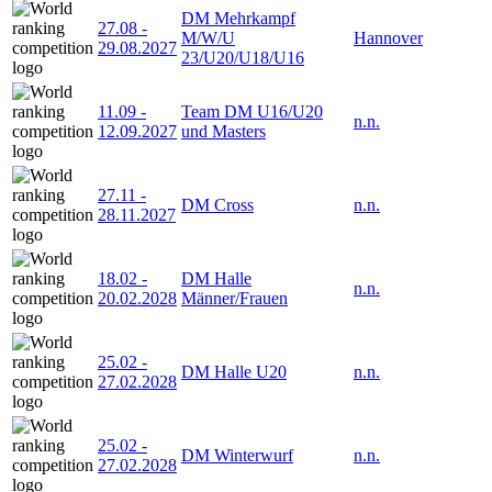
DM Mehrkampf
27.08
-
M/W/U
Hannover
29.08.2027
23/U20/U18/U16
11.09
-
Team DM U16/U20
n.n.
12.09.2027
und Masters
27.11
-
DM Cross
n.n.
28.11.2027
18.02
-
DM Halle
n.n.
20.02.2028
Männer/Frauen
25.02
-
DM Halle U20
n.n.
27.02.2028
25.02
-
DM Winterwurf
n.n.
27.02.2028