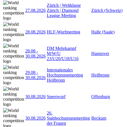
Zürich | Weltklasse
27.08.2026
Zürich | Diamond
Zürich (Schweiz)
League Meeting
28.08.2026
HLF-Wurfmeeting
Halle (Saale)
DM Mehrkampf
28.08
-
M/W/U
Hannover
30.08.2026
23/U20/U18/U16
Internationales
29.08
-
Hochsprungmeeting
Heilbronn
30.08.2026
Heilbronn
30.08.2026
Speerwurf
Offenburg
26.
30.08.2026
Stabhochsprungmeeting
Beckum
der Frauen