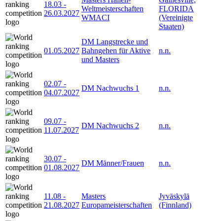
18.03
-
Weltmeisterschaften
FLORIDA
26.03.2027
WMACI
(Vereinigte
Staaten)
DM Langstrecke und
01.05.2027
Bahngehen für Aktive
n.n.
und Masters
02.07
-
DM Nachwuchs 1
n.n.
04.07.2027
09.07
-
DM Nachwuchs 2
n.n.
11.07.2027
30.07
-
DM Männer/Frauen
n.n.
01.08.2027
11.08
-
Masters
Jyväskylä
21.08.2027
Europameisterschaften
(Finnland)