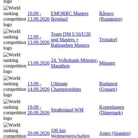
10.09
-
EMORRC Masters
Râșnov
13.09.2026
Berglauf
(Rumänien)
Team DM U16/U20
12.09
-
und Masters +
Troisdorf
13.09.2026
Bahngehen Masters
24. Volksbank-Münster-
13.09.2026
Münster
Marathon
13.09
-
Ultimate
Budapest
14.09.2026
Championships
(Ungarn)
19.09
-
Kopenhagen
Straßenlauf-WM
20.09.2026
(Dänemark)
100 km
20.09.2026
Ames (Spanien)
Weltmeisterschaften