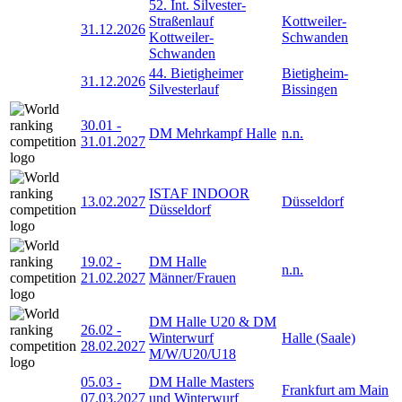
52. Int. Silvester-
Straßenlauf
Kottweiler-
31.12.2026
Kottweiler-
Schwanden
Schwanden
44. Bietigheimer
Bietigheim-
31.12.2026
Silvesterlauf
Bissingen
30.01
-
DM Mehrkampf Halle
n.n.
31.01.2027
ISTAF INDOOR
13.02.2027
Düsseldorf
Düsseldorf
19.02
-
DM Halle
n.n.
21.02.2027
Männer/Frauen
DM Halle U20 & DM
26.02
-
Winterwurf
Halle (Saale)
28.02.2027
M/W/U20/U18
05.03
-
DM Halle Masters
Frankfurt am Main
07.03.2027
und Winterwurf