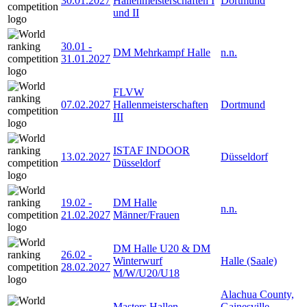
30.01.2027
Hallenmeisterschaften I
Dortmund
und II
30.01
-
DM Mehrkampf Halle
n.n.
31.01.2027
FLVW
07.02.2027
Hallenmeisterschaften
Dortmund
III
ISTAF INDOOR
13.02.2027
Düsseldorf
Düsseldorf
19.02
-
DM Halle
n.n.
21.02.2027
Männer/Frauen
DM Halle U20 & DM
26.02
-
Winterwurf
Halle (Saale)
28.02.2027
M/W/U20/U18
Alachua County,
Masters Hallen-
Gainesville,