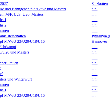
 2027
Salzkotten
ke und Bahngehen für Aktive und Masters
n.n.
eln M/F, U23, U20, Masters
n.n.
hs 1
n.n.
hs 2
n.n.
rauen
n.n.
ameisterschaften
Jyväskylä (
f M/W/U 23/U20/U18/U16
Hannover
Mehrkampf
n.n.
/U20 und Masters
n.n.
n.n.
ner/Frauen
n.n.
0
n.n.
rf
n.n.
ters und Winterwurf
n.n.
rauen
n.n.
hs 1
n.n.
f M/W/U 23/U20/U18/U16
n.n.