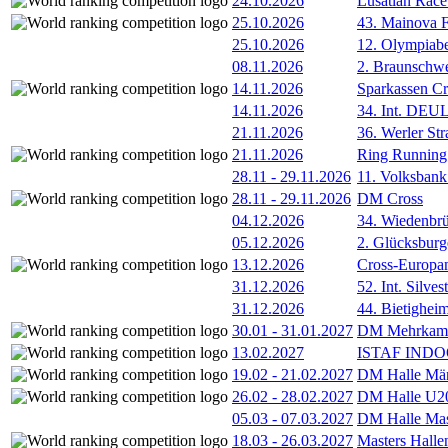
24.10.2026
Lusatian Race
25.10.2026
43. Mainova F
25.10.2026
12. Olympiab
08.11.2026
2. Braunschw
14.11.2026
Sparkassen Cr
14.11.2026
34. Int. DE
21.11.2026
36. Werler Str
21.11.2026
Ring Running 
28.11
-
29.11.2026
11. Volksban
28.11
-
29.11.2026
DM Cross
04.12.2026
34. Wiedenbrü
05.12.2026
2. Glücksburg
13.12.2026
Cross-Europam
31.12.2026
52. Int. Silve
31.12.2026
44. Bietigheim
30.01
-
31.01.2027
DM Mehrkamp
13.02.2027
ISTAF INDOO
19.02
-
21.02.2027
DM Halle Män
26.02
-
28.02.2027
DM Halle U2
05.03
-
07.03.2027
DM Halle Mas
18.03
-
26.03.2027
Masters Hall