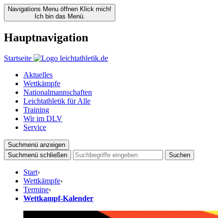
Navigations Menu öffnen
Klick mich!
Ich bin das Menü.
Hauptnavigation
Startseite
Aktuelles
Wettkämpfe
Nationalmannschaften
Leichtathletik für Alle
Training
Wir im DLV
Service
Suchmenü anzeigen
Suchmenü schließen
Suchen
Start
›
Wettkämpfe
›
Termine
›
Wettkampf-Kalender