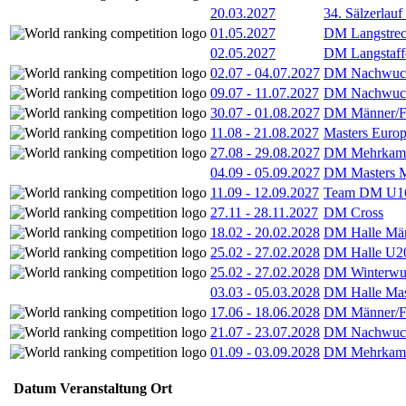
20.03.2027
34. Sälzerlauf
01.05.2027
DM Langstrec
02.05.2027
DM Langstaff
02.07
-
04.07.2027
DM Nachwuc
09.07
-
11.07.2027
DM Nachwuc
30.07
-
01.08.2027
DM Männer/F
11.08
-
21.08.2027
Masters Europ
27.08
-
29.08.2027
DM Mehrkamp
04.09
-
05.09.2027
DM Masters 
11.09
-
12.09.2027
Team DM U16
27.11
-
28.11.2027
DM Cross
18.02
-
20.02.2028
DM Halle Män
25.02
-
27.02.2028
DM Halle U2
25.02
-
27.02.2028
DM Winterwu
03.03
-
05.03.2028
DM Halle Mas
17.06
-
18.06.2028
DM Männer/F
21.07
-
23.07.2028
DM Nachwuc
01.09
-
03.09.2028
DM Mehrkamp
Datum
Veranstaltung
Ort