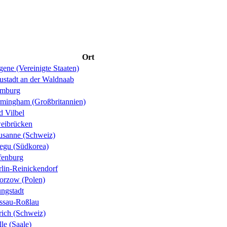
Ort
ene (Vereinigte Staaten)
ustadt an der Waldnaab
mburg
rmingham (Großbritannien)
d Vilbel
eibrücken
usanne (Schweiz)
egu (Südkorea)
fenburg
rlin-Reinickendorf
orzow (Polen)
ungstadt
ssau-Roßlau
rich (Schweiz)
le (Saale)