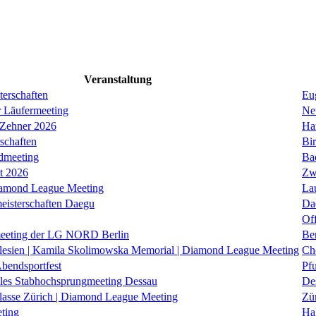
Veranstaltung
erschaften
Eug
r Läufermeeting
Ne
 Zehner 2026
Ha
schaften
Bi
dmeeting
Ba
it 2026
Zw
iamond League Meeting
La
eisterschaften Daegu
Da
Of
eeting der LG NORD Berlin
Be
lesien | Kamila Skolimowska Memorial | Diamond League Meeting
Ch
Abendsportfest
Pf
nales Stabhochsprungmeeting Dessau
De
klasse Zürich | Diamond League Meeting
Zü
ting
Hal