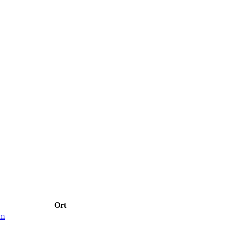
Ort
im