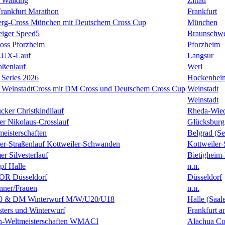
 Walking
Zittau
rankfurt Marathon
Frankfurt
erg-Cross München mit Deutschem Cross Cup
München
eiger Speed5
Braunschw
oss Pforzheim
Pforzheim
ULUX-Lauf
Langsur
aßenlauf
Werl
Series 2026
Hockenhei
k WeinstadtCross mit DM Cross und Deutschem Cross Cup
Weinstadt
Weinstadt
cker Christkindllauf
Rheda-Wie
er Nikolaus-Crosslauf
Glücksburg
eisterschaften
Belgrad (Se
ster-Straßenlauf Kottweiler-Schwanden
Kottweiler
er Silvesterlauf
Bietigheim-
f Halle
n.n.
R Düsseldorf
Düsseldorf
ner/Frauen
n.n.
0 & DM Winterwurf M/W/U20/U18
Halle (Saal
ters und Winterwurf
Frankfurt 
en-Weltmeisterschaften WMACI
Alachua Cou