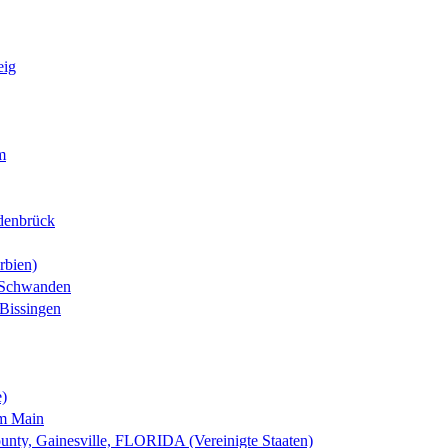
eig
m
denbrück
rbien)
-Schwanden
Bissingen
e)
am Main
nty, Gainesville, FLORIDA (Vereinigte Staaten)