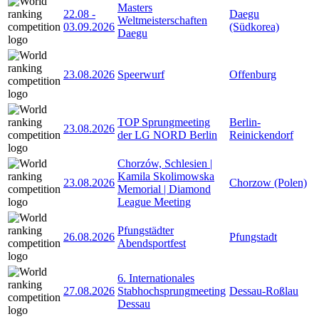
Masters
22.08
-
Daegu
Weltmeisterschaften
03.09.2026
(Südkorea)
Daegu
23.08.2026
Speerwurf
Offenburg
TOP Sprungmeeting
Berlin-
23.08.2026
der LG NORD Berlin
Reinickendorf
Chorzów, Schlesien |
Kamila Skolimowska
23.08.2026
Chorzow (Polen)
Memorial | Diamond
League Meeting
Pfungstädter
26.08.2026
Pfungstadt
Abendsportfest
6. Internationales
27.08.2026
Stabhochsprungmeeting
Dessau-Roßlau
Dessau