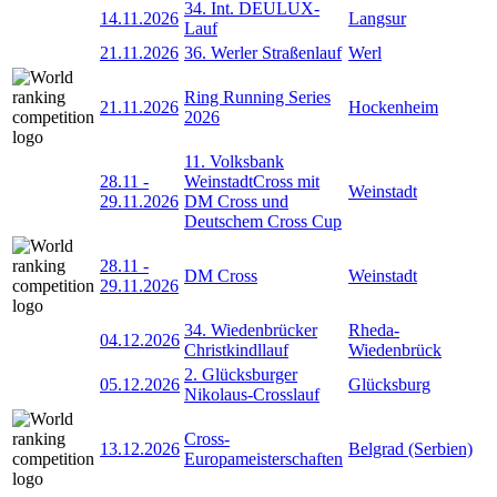
34. Int. DEULUX-
14.11.2026
Langsur
Lauf
21.11.2026
36. Werler Straßenlauf
Werl
Ring Running Series
21.11.2026
Hockenheim
2026
11. Volksbank
28.11
-
WeinstadtCross mit
Weinstadt
29.11.2026
DM Cross und
Deutschem Cross Cup
28.11
-
DM Cross
Weinstadt
29.11.2026
34. Wiedenbrücker
Rheda-
04.12.2026
Christkindllauf
Wiedenbrück
2. Glücksburger
05.12.2026
Glücksburg
Nikolaus-Crosslauf
Cross-
13.12.2026
Belgrad (Serbien)
Europameisterschaften