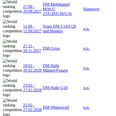
DM Mehrkampf
27.08
-
M/W/U
Hannover
29.08.2027
23/U20/U18/U16
11.09
-
Team DM U16/U20
n.n.
12.09.2027
und Masters
27.11
-
DM Cross
n.n.
28.11.2027
18.02
-
DM Halle
n.n.
20.02.2028
Männer/Frauen
25.02
-
DM Halle U20
n.n.
27.02.2028
25.02
-
DM Winterwurf
n.n.
27.02.2028