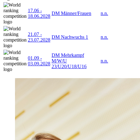
17.06
-
DM Männer/Frauen
n.n.
18.06.2028
21.07
-
DM Nachwuchs 1
n.n.
23.07.2028
DM Mehrkampf
01.09
-
M/W/U
n.n.
03.09.2028
23/U20/U18/U16