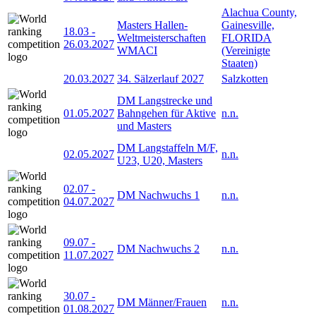
Alachua County,
Masters Hallen-
Gainesville,
18.03
-
Weltmeisterschaften
FLORIDA
26.03.2027
WMACI
(Vereinigte
Staaten)
20.03.2027
34. Sälzerlauf 2027
Salzkotten
DM Langstrecke und
01.05.2027
Bahngehen für Aktive
n.n.
und Masters
DM Langstaffeln M/F,
02.05.2027
n.n.
U23, U20, Masters
02.07
-
DM Nachwuchs 1
n.n.
04.07.2027
09.07
-
DM Nachwuchs 2
n.n.
11.07.2027
30.07
-
DM Männer/Frauen
n.n.
01.08.2027