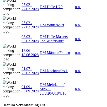
25.02
-
DM Halle U20
n.n.
27.02.2028
25.02
-
DM Winterwurf
n.n.
27.02.2028
03.03
-
DM Halle Masters
n.n.
05.03.2028
und Winterwurf
17.06
-
DM Männer/Frauen
n.n.
18.06.2028
21.07
-
DM Nachwuchs 1
n.n.
23.07.2028
DM Mehrkampf
01.09
-
M/W/U
n.n.
03.09.2028
23/U20/U18/U16
Datum
Veranstaltung
Ort