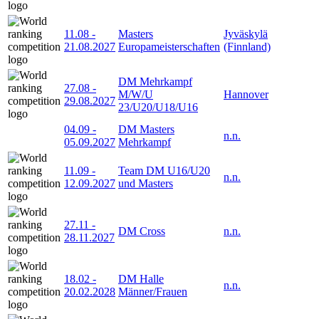
11.08
-
Masters
Jyväskylä
21.08.2027
Europameisterschaften
(Finnland)
DM Mehrkampf
27.08
-
M/W/U
Hannover
29.08.2027
23/U20/U18/U16
04.09
-
DM Masters
n.n.
05.09.2027
Mehrkampf
11.09
-
Team DM U16/U20
n.n.
12.09.2027
und Masters
27.11
-
DM Cross
n.n.
28.11.2027
18.02
-
DM Halle
n.n.
20.02.2028
Männer/Frauen