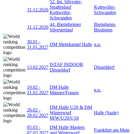
52. Int. Silvester-
Straßenlauf
Kottweiler-
31.12.2026
Kottweiler-
Schwanden
Schwanden
44. Bietigheimer
Bietigheim-
31.12.2026
Silvesterlauf
Bissingen
30.01
-
DM Mehrkampf Halle
n.n.
31.01.2027
ISTAF INDOOR
13.02.2027
Düsseldorf
Düsseldorf
19.02
-
DM Halle
n.n.
21.02.2027
Männer/Frauen
DM Halle U20 & DM
26.02
-
Winterwurf
Halle (Saale)
28.02.2027
M/W/U20/U18
05.03
-
DM Halle Masters
Frankfurt am Main
07.03.2027
und Winterwurf