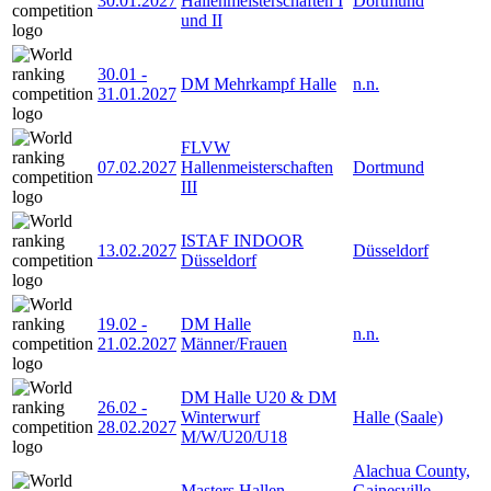
30.01.2027
Hallenmeisterschaften I
Dortmund
und II
30.01
-
DM Mehrkampf Halle
n.n.
31.01.2027
FLVW
07.02.2027
Hallenmeisterschaften
Dortmund
III
ISTAF INDOOR
13.02.2027
Düsseldorf
Düsseldorf
19.02
-
DM Halle
n.n.
21.02.2027
Männer/Frauen
DM Halle U20 & DM
26.02
-
Winterwurf
Halle (Saale)
28.02.2027
M/W/U20/U18
Alachua County,
Masters Hallen-
Gainesville,