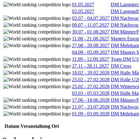
01.05.2027
DM Langstrec
02.05.2027
DM Langstaff
02.07
-
04.07.2027
DM Nachwuc
09.07
-
11.07.2027
DM Nachwuc
30.07
-
01.08.2027
DM Männer/F
11.08
-
21.08.2027
Masters Europ
27.08
-
29.08.2027
DM Mehrkamp
04.09
-
05.09.2027
DM Masters 
11.09
-
12.09.2027
Team DM U16
27.11
-
28.11.2027
DM Cross
18.02
-
20.02.2028
DM Halle Män
25.02
-
27.02.2028
DM Halle U2
25.02
-
27.02.2028
DM Winterwu
03.03
-
05.03.2028
DM Halle Mas
17.06
-
18.06.2028
DM Männer/F
21.07
-
23.07.2028
DM Nachwuc
01.09
-
03.09.2028
DM Mehrkamp
Datum
Veranstaltung
Ort