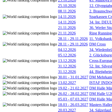
25.10.2026
43. Mainova F
25.10.2026
12. Olympiab
08.11.2026
2. Braunschw
14.11.2026
Sparkassen Cr
14.11.2026
34. Int. DE
21.11.2026
36. Werler Str
21.11.2026
Ring Running 
28.11
-
29.11.2026
11. Volksban
28.11
-
29.11.2026
DM Cross
04.12.2026
34. Wiedenbrü
05.12.2026
2. Glücksburg
13.12.2026
Cross-Europam
31.12.2026
52. Int. Silve
31.12.2026
44. Bietigheim
30.01
-
31.01.2027
DM Mehrkamp
13.02.2027
ISTAF INDOO
19.02
-
21.02.2027
DM Halle Män
26.02
-
28.02.2027
DM Halle U2
05.03
-
07.03.2027
DM Halle Mas
18.03
-
26.03.2027
Masters Hall
20.03.2027
34. Sälzerlauf