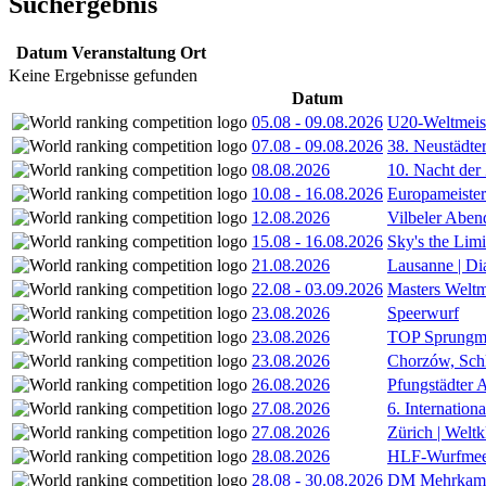
Suchergebnis
Datum
Veranstaltung
Ort
Keine Ergebnisse gefunden
Datum
05.08
-
09.08.2026
U20-Weltmeist
07.08
-
09.08.2026
38. Neustädte
08.08.2026
10. Nacht der
10.08
-
16.08.2026
Europameister
12.08.2026
Vilbeler Aben
15.08
-
16.08.2026
Sky's the Lim
21.08.2026
Lausanne | D
22.08
-
03.09.2026
Masters Weltm
23.08.2026
Speerwurf
23.08.2026
TOP Sprungm
23.08.2026
Chorzów, Sch
26.08.2026
Pfungstädter 
27.08.2026
6. Internatio
27.08.2026
Zürich | Welt
28.08.2026
HLF-Wurfmee
28.08
-
30.08.2026
DM Mehrkamp