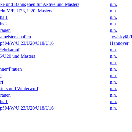
ke und Bahngehen für Aktive und Masters
n.n.
eln M/F, U23, U20, Masters
n.n.
hs 1
n.n.
hs 2
n.n.
rauen
n.n.
ameisterschaften
Jyväskylä (
f M/W/U 23/U20/U18/U16
Hannover
Mehrkampf
n.n.
/U20 und Masters
n.n.
n.n.
ner/Frauen
n.n.
0
n.n.
rf
n.n.
ters und Winterwurf
n.n.
rauen
n.n.
hs 1
n.n.
f M/W/U 23/U20/U18/U16
n.n.