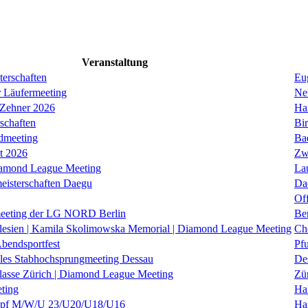
Veranstaltung
erschaften
Eug
r Läufermeeting
Ne
 Zehner 2026
Ha
schaften
Bi
dmeeting
Ba
it 2026
Zw
iamond League Meeting
La
eisterschaften Daegu
Da
Of
eeting der LG NORD Berlin
Be
lesien | Kamila Skolimowska Memorial | Diamond League Meeting
Ch
Abendsportfest
Pf
nales Stabhochsprungmeeting Dessau
De
klasse Zürich | Diamond League Meeting
Zü
ting
Hal
f M/W/U 23/U20/U18/U16
Ha