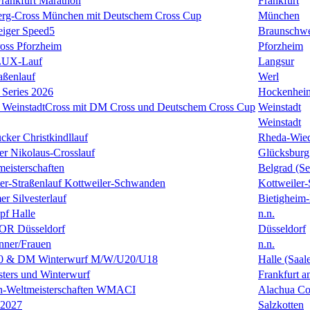
rankfurt Marathon
Frankfurt
erg-Cross München mit Deutschem Cross Cup
München
eiger Speed5
Braunschw
oss Pforzheim
Pforzheim
ULUX-Lauf
Langsur
aßenlauf
Werl
Series 2026
Hockenhei
k WeinstadtCross mit DM Cross und Deutschem Cross Cup
Weinstadt
Weinstadt
cker Christkindllauf
Rheda-Wie
er Nikolaus-Crosslauf
Glücksburg
eisterschaften
Belgrad (Se
ster-Straßenlauf Kottweiler-Schwanden
Kottweiler
er Silvesterlauf
Bietigheim-
f Halle
n.n.
R Düsseldorf
Düsseldorf
ner/Frauen
n.n.
0 & DM Winterwurf M/W/U20/U18
Halle (Saal
ters und Winterwurf
Frankfurt 
en-Weltmeisterschaften WMACI
Alachua Cou
 2027
Salzkotten