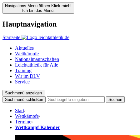
Navigations Menu öffnen
Klick mich!
Ich bin das Menü.
Hauptnavigation
Startseite
Aktuelles
Wettkämpfe
Nationalmannschaften
Leichtathletik für Alle
Training
Wir im DLV
Service
Suchmenü anzeigen
Suchmenü schließen
Suchen
Start
›
Wettkämpfe
›
Termine
›
Wettkampf-Kalender