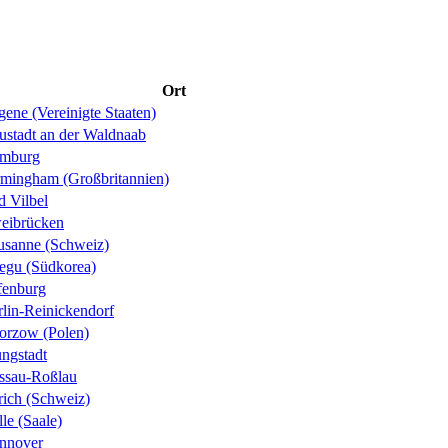
Ort
ene (Vereinigte Staaten)
ustadt an der Waldnaab
mburg
rmingham (Großbritannien)
d Vilbel
eibrücken
usanne (Schweiz)
egu (Südkorea)
fenburg
rlin-Reinickendorf
orzow (Polen)
ungstadt
ssau-Roßlau
rich (Schweiz)
le (Saale)
nnover