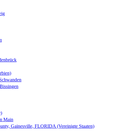
eig
m
denbrück
rbien)
-Schwanden
Bissingen
e)
am Main
nty, Gainesville, FLORIDA (Vereinigte Staaten)