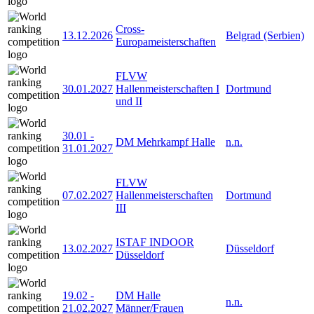
Cross-
13.12.2026
Belgrad (Serbien)
Europameisterschaften
FLVW
30.01.2027
Hallenmeisterschaften I
Dortmund
und II
30.01
-
DM Mehrkampf Halle
n.n.
31.01.2027
FLVW
07.02.2027
Hallenmeisterschaften
Dortmund
III
ISTAF INDOOR
13.02.2027
Düsseldorf
Düsseldorf
19.02
-
DM Halle
n.n.
21.02.2027
Männer/Frauen