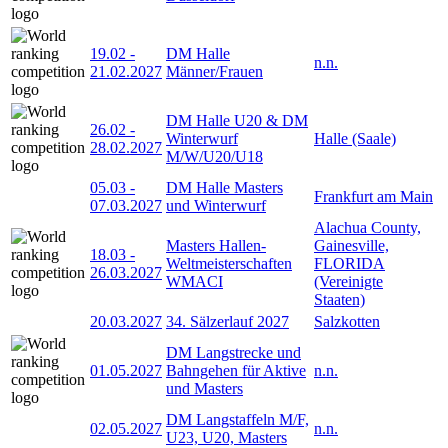
19.02
-
DM Halle
n.n.
21.02.2027
Männer/Frauen
DM Halle U20 & DM
26.02
-
Winterwurf
Halle (Saale)
28.02.2027
M/W/U20/U18
05.03
-
DM Halle Masters
Frankfurt am Main
07.03.2027
und Winterwurf
Alachua County,
Masters Hallen-
Gainesville,
18.03
-
Weltmeisterschaften
FLORIDA
26.03.2027
WMACI
(Vereinigte
Staaten)
20.03.2027
34. Sälzerlauf 2027
Salzkotten
DM Langstrecke und
01.05.2027
Bahngehen für Aktive
n.n.
und Masters
DM Langstaffeln M/F,
02.05.2027
n.n.
U23, U20, Masters