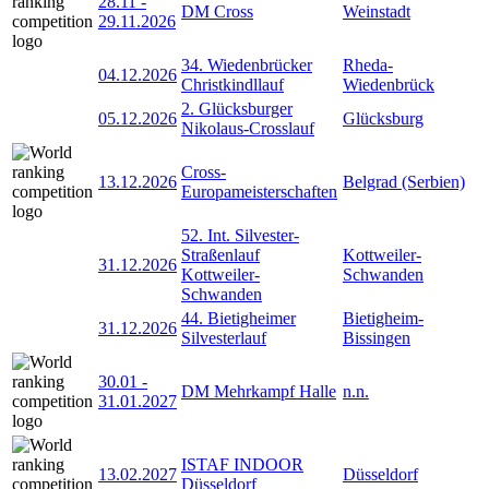
28.11
-
DM Cross
Weinstadt
29.11.2026
34. Wiedenbrücker
Rheda-
04.12.2026
Christkindllauf
Wiedenbrück
2. Glücksburger
05.12.2026
Glücksburg
Nikolaus-Crosslauf
Cross-
13.12.2026
Belgrad (Serbien)
Europameisterschaften
52. Int. Silvester-
Straßenlauf
Kottweiler-
31.12.2026
Kottweiler-
Schwanden
Schwanden
44. Bietigheimer
Bietigheim-
31.12.2026
Silvesterlauf
Bissingen
30.01
-
DM Mehrkampf Halle
n.n.
31.01.2027
ISTAF INDOOR
13.02.2027
Düsseldorf
Düsseldorf