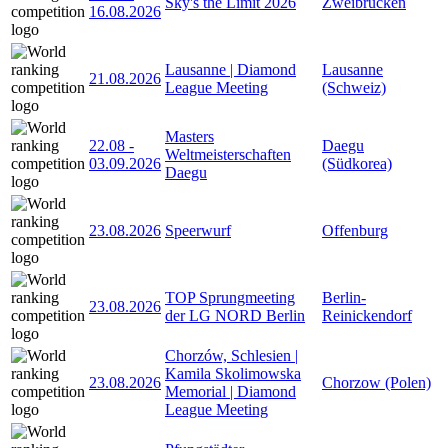
Sky's the Limit 2026
Zweibrücken
16.08.2026
Lausanne | Diamond
Lausanne
21.08.2026
League Meeting
(Schweiz)
Masters
22.08
-
Daegu
Weltmeisterschaften
03.09.2026
(Südkorea)
Daegu
23.08.2026
Speerwurf
Offenburg
TOP Sprungmeeting
Berlin-
23.08.2026
der LG NORD Berlin
Reinickendorf
Chorzów, Schlesien |
Kamila Skolimowska
23.08.2026
Chorzow (Polen)
Memorial | Diamond
League Meeting