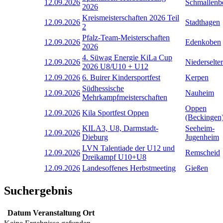
12.09.2026
Schmallenb
2026
Kreismeisterschaften 2026 Teil
12.09.2026
Stadthagen
2
Pfalz-Team-Meisterschaften
12.09.2026
Edenkoben
2026
4. Süwag Energie KiLa Cup
12.09.2026
Niederselter
2026 U8/U10 + U12
12.09.2026
6. Buirer Kindersportfest
Kerpen
Südhessische
12.09.2026
Nauheim
Mehrkampfmeisterschaften
Oppen
12.09.2026
Kila Sportfest Oppen
(Beckingen
KILA3, U8, Darmstadt-
Seeheim-
12.09.2026
Dieburg
Jugenheim
LVN Talentiade der U12 und
12.09.2026
Remscheid
Dreikampf U10+U8
12.09.2026
Landesoffenes Herbstmeeting
Gießen
Suchergebnis
Datum
Veranstaltung
Ort