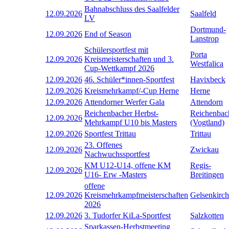
Bahnabschluss des Saalfelder
12.09.2026
Saalfeld
LV
Dortmund-
12.09.2026
End of Season
Lanstrop
Schülersportfest mit
Porta
12.09.2026
Kreismeisterschaften und 3.
Westfalica
Cup-Wettkampf 2026
12.09.2026
46. Schüler*innen-Sportfest
Havixbeck
12.09.2026
Kreismehrkampf/-Cup Herne
Herne
12.09.2026
Attendorner Werfer Gala
Attendorn
Reichenbacher Herbst-
Reichenbac
12.09.2026
Mehrkampf U10 bis Masters
(Vogtland)
12.09.2026
Sportfest Trittau
Trittau
23. Offenes
12.09.2026
Zwickau
Nachwuchssportfest
KM U12-U14, offene KM
Regis-
12.09.2026
U16- Erw -Masters
Breitingen
offene
12.09.2026
Kreismehrkampfmeisterschaften
Gelsenkirc
2026
12.09.2026
3. Tudorfer KiLa-Sportfest
Salzkotten
Sparkassen-Herbstmeeting