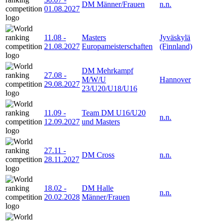
DM Männer/Frauen
n.n.
01.08.2027
11.08
-
Masters
Jyväskylä
21.08.2027
Europameisterschaften
(Finnland)
DM Mehrkampf
27.08
-
M/W/U
Hannover
29.08.2027
23/U20/U18/U16
11.09
-
Team DM U16/U20
n.n.
12.09.2027
und Masters
27.11
-
DM Cross
n.n.
28.11.2027
18.02
-
DM Halle
n.n.
20.02.2028
Männer/Frauen