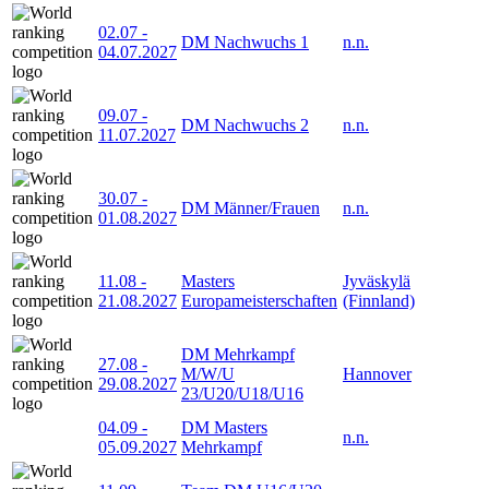
02.07
-
DM Nachwuchs 1
n.n.
04.07.2027
09.07
-
DM Nachwuchs 2
n.n.
11.07.2027
30.07
-
DM Männer/Frauen
n.n.
01.08.2027
11.08
-
Masters
Jyväskylä
21.08.2027
Europameisterschaften
(Finnland)
DM Mehrkampf
27.08
-
M/W/U
Hannover
29.08.2027
23/U20/U18/U16
04.09
-
DM Masters
n.n.
05.09.2027
Mehrkampf