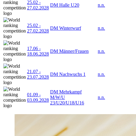
25.02
-
DM Halle U20
n.n.
27.02.2028
25.02
-
DM Winterwurf
n.n.
27.02.2028
17.06
-
DM Männer/Frauen
n.n.
18.06.2028
21.07
-
DM Nachwuchs 1
n.n.
23.07.2028
DM Mehrkampf
01.09
-
M/W/U
n.n.
03.09.2028
23/U20/U18/U16