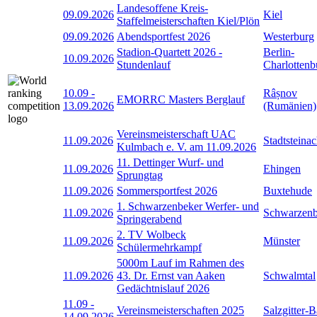
Landesoffene Kreis-
09.09.2026
Kiel
Staffelmeisterschaften Kiel/Plön
09.09.2026
Abendsportfest 2026
Westerburg
Stadion-Quartett 2026 -
Berlin-
10.09.2026
Stundenlauf
Charlottenb
10.09
-
Râșnov
EMORRC Masters Berglauf
13.09.2026
(Rumänien)
Vereinsmeisterschaft UAC
11.09.2026
Stadtsteina
Kulmbach e. V. am 11.09.2026
11. Dettinger Wurf- und
11.09.2026
Ehingen
Sprungtag
11.09.2026
Sommersportfest 2026
Buxtehude
1. Schwarzenbeker Werfer- und
11.09.2026
Schwarzen
Springerabend
2. TV Wolbeck
11.09.2026
Münster
Schülermehrkampf
5000m Lauf im Rahmen des
11.09.2026
43. Dr. Ernst van Aaken
Schwalmtal
Gedächtnislauf 2026
11.09
-
Vereinsmeisterschaften 2025
Salzgitter-
14.09.2026