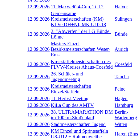
12.09.2026
11. Maxwelt24-Cup, Teil 2
Halver
Gemeinsame
12.09.2026
Kreismeisterschaften (KM)
Sulingen
KLVe DH+NI, MK U10-18
2. "Abwerfen" der LG Bünde-
12.09.2026
Bünde
Löhne
Masters Einzel
12.09.2026
Bezirksmeisterschaften Weser-
Aurich
Ems
Kreisstaffelmeisterschaften des
12.09.2026
Coesfeld
FLVW-Kreises Ahaus-Coesfeld
26. Schüler- und
12.09.2026
Taucha
Jugendmeeting
Kreismeisterschaften
12.09.2026
Peine
Einzel/Staffeln
12.09.2026
11. Herbst-Meeting
Hagen
12.09.2026
KiLa Cup des AMTV
Hamburg
38. ULTRAMARATHON DM
Berlin-
12.09.2026
im 100km-Straßenlauf
Wartenberg
12.09.2026
Stadtmeisterschaften Jugend
Witten
KM Einzel und Sprintstaffeln
12.09.2026
Haren (Ems
U8-U12 + Rahmenwettbe