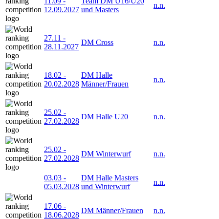
11.09
-
Team DM U16/U20
n.n.
12.09.2027
und Masters
27.11
-
DM Cross
n.n.
28.11.2027
18.02
-
DM Halle
n.n.
20.02.2028
Männer/Frauen
25.02
-
DM Halle U20
n.n.
27.02.2028
25.02
-
DM Winterwurf
n.n.
27.02.2028
03.03
-
DM Halle Masters
n.n.
05.03.2028
und Winterwurf
17.06
-
DM Männer/Frauen
n.n.
18.06.2028