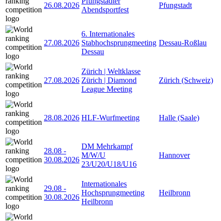
Pfungstädter
26.08.2026
Pfungstadt
Abendsportfest
6. Internationales
27.08.2026
Stabhochsprungmeeting
Dessau-Roßlau
Dessau
Zürich | Weltklasse
27.08.2026
Zürich | Diamond
Zürich (Schweiz)
League Meeting
28.08.2026
HLF-Wurfmeeting
Halle (Saale)
DM Mehrkampf
28.08
-
M/W/U
Hannover
30.08.2026
23/U20/U18/U16
Internationales
29.08
-
Hochsprungmeeting
Heilbronn
30.08.2026
Heilbronn