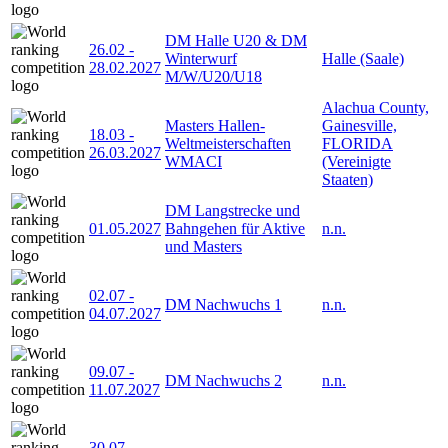
DM Halle U20 & DM
26.02
-
Winterwurf
Halle (Saale)
28.02.2027
M/W/U20/U18
Alachua County,
Masters Hallen-
Gainesville,
18.03
-
Weltmeisterschaften
FLORIDA
26.03.2027
WMACI
(Vereinigte
Staaten)
DM Langstrecke und
01.05.2027
Bahngehen für Aktive
n.n.
und Masters
02.07
-
DM Nachwuchs 1
n.n.
04.07.2027
09.07
-
DM Nachwuchs 2
n.n.
11.07.2027
30.07
-