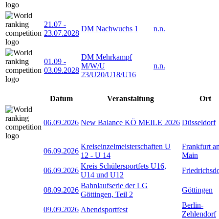
21.07
-
DM Nachwuchs 1
n.n.
23.07.2028
DM Mehrkampf
01.09
-
M/W/U
n.n.
03.09.2028
23/U20/U18/U16
Datum
Veranstaltung
Ort
06.09.2026
New Balance KÖ MEILE 2026
Düsseldorf
Kreiseinzelmeisterschaften U
Frankfurt a
06.09.2026
12 - U 14
Main
Kreis Schülersportfets U16,
06.09.2026
Friedrichsd
U14 und U12
Bahnlaufserie der LG
08.09.2026
Göttingen
Göttingen, Teil 2
Berlin-
09.09.2026
Abendsportfest
Zehlendorf