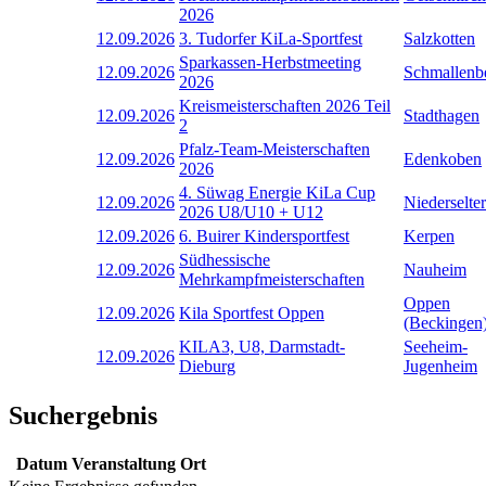
2026
12.09.2026
3. Tudorfer KiLa-Sportfest
Salzkotten
Sparkassen-Herbstmeeting
12.09.2026
Schmallenb
2026
Kreismeisterschaften 2026 Teil
12.09.2026
Stadthagen
2
Pfalz-Team-Meisterschaften
12.09.2026
Edenkoben
2026
4. Süwag Energie KiLa Cup
12.09.2026
Niederselter
2026 U8/U10 + U12
12.09.2026
6. Buirer Kindersportfest
Kerpen
Südhessische
12.09.2026
Nauheim
Mehrkampfmeisterschaften
Oppen
12.09.2026
Kila Sportfest Oppen
(Beckingen
KILA3, U8, Darmstadt-
Seeheim-
12.09.2026
Dieburg
Jugenheim
Suchergebnis
Datum
Veranstaltung
Ort