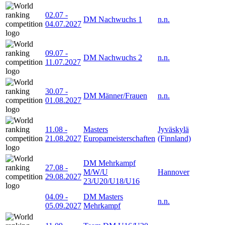
02.07
-
DM Nachwuchs 1
n.n.
04.07.2027
09.07
-
DM Nachwuchs 2
n.n.
11.07.2027
30.07
-
DM Männer/Frauen
n.n.
01.08.2027
11.08
-
Masters
Jyväskylä
21.08.2027
Europameisterschaften
(Finnland)
DM Mehrkampf
27.08
-
M/W/U
Hannover
29.08.2027
23/U20/U18/U16
04.09
-
DM Masters
n.n.
05.09.2027
Mehrkampf