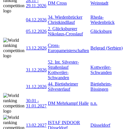
28.11
-
DM Cross
Weinstadt
29.11.2026
34. Wiedenbrücker
Rheda-
04.12.2026
Christkindllauf
Wiedenbrück
2. Glücksburger
05.12.2026
Glücksburg
Nikolaus-Crosslauf
Cross-
13.12.2026
Belgrad (Serbien)
Europameisterschaften
52. Int. Silvester-
Straßenlauf
Kottweiler-
31.12.2026
Kottweiler-
Schwanden
Schwanden
44. Bietigheimer
Bietigheim-
31.12.2026
Silvesterlauf
Bissingen
30.01
-
DM Mehrkampf Halle
n.n.
31.01.2027
ISTAF INDOOR
13.02.2027
Düsseldorf
Düsseldorf