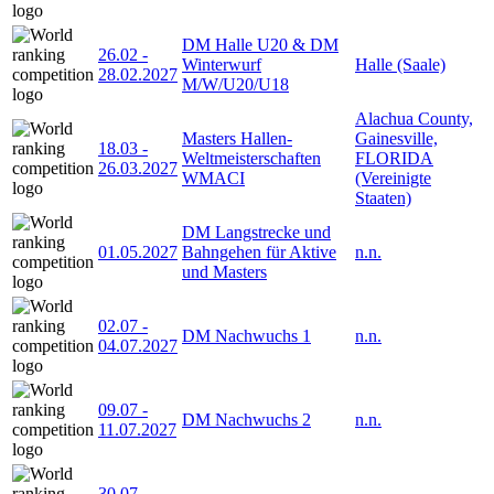
DM Halle U20 & DM
26.02
-
Winterwurf
Halle (Saale)
28.02.2027
M/W/U20/U18
Alachua County,
Masters Hallen-
Gainesville,
18.03
-
Weltmeisterschaften
FLORIDA
26.03.2027
WMACI
(Vereinigte
Staaten)
DM Langstrecke und
01.05.2027
Bahngehen für Aktive
n.n.
und Masters
02.07
-
DM Nachwuchs 1
n.n.
04.07.2027
09.07
-
DM Nachwuchs 2
n.n.
11.07.2027
30.07
-