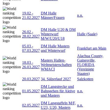
19.02
-
DM Halle
n.n.
21.02.2027
Männer/Frauen
DM Halle U20 & DM
26.02
-
Winterwurf
Halle (Saale)
28.02.2027
M/W/U20/U18
05.03
-
DM Halle Masters
Frankfurt am Main
07.03.2027
und Winterwurf
Alachua County,
Masters Hallen-
Gainesville,
18.03
-
Weltmeisterschaften
FLORIDA
26.03.2027
WMACI
(Vereinigte
Staaten)
20.03.2027
34. Sälzerlauf 2027
Salzkotten
DM Langstrecke und
01.05.2027
Bahngehen für Aktive
n.n.
und Masters
DM Langstaffeln M/F,
02.05.2027
n.n.
U23, U20, Masters