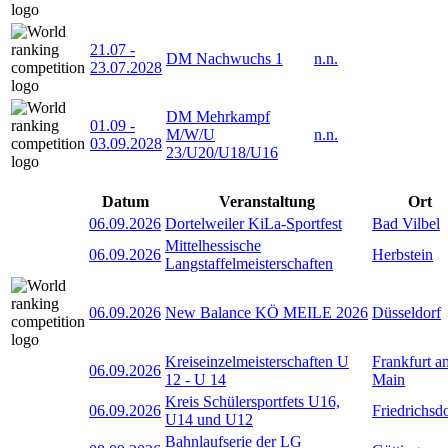
21.07
-
DM Nachwuchs 1
n.n.
23.07.2028
DM Mehrkampf
01.09
-
M/W/U
n.n.
03.09.2028
23/U20/U18/U16
Datum
Veranstaltung
Ort
06.09.2026
Dortelweiler KiLa-Sportfest
Bad Vilbel
Mittelhessische
06.09.2026
Herbstein
Langstaffelmeisterschaften
06.09.2026
New Balance KÖ MEILE 2026
Düsseldorf
Kreiseinzelmeisterschaften U
Frankfurt a
06.09.2026
12 - U 14
Main
Kreis Schülersportfets U16,
06.09.2026
Friedrichsd
U14 und U12
Bahnlaufserie der LG