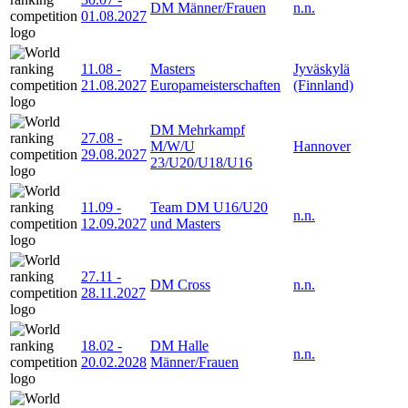
DM Männer/Frauen
n.n.
01.08.2027
11.08
-
Masters
Jyväskylä
21.08.2027
Europameisterschaften
(Finnland)
DM Mehrkampf
27.08
-
M/W/U
Hannover
29.08.2027
23/U20/U18/U16
11.09
-
Team DM U16/U20
n.n.
12.09.2027
und Masters
27.11
-
DM Cross
n.n.
28.11.2027
18.02
-
DM Halle
n.n.
20.02.2028
Männer/Frauen