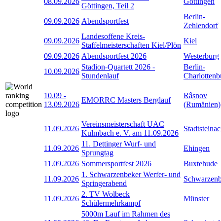
08.09.2026
Göttingen
Göttingen, Teil 2
Berlin-
09.09.2026
Abendsportfest
Zehlendorf
Landesoffene Kreis-
09.09.2026
Kiel
Staffelmeisterschaften Kiel/Plön
09.09.2026
Abendsportfest 2026
Westerburg
Stadion-Quartett 2026 -
Berlin-
10.09.2026
Stundenlauf
Charlottenb
10.09
-
Râșnov
EMORRC Masters Berglauf
13.09.2026
(Rumänien)
Vereinsmeisterschaft UAC
11.09.2026
Stadtsteina
Kulmbach e. V. am 11.09.2026
11. Dettinger Wurf- und
11.09.2026
Ehingen
Sprungtag
11.09.2026
Sommersportfest 2026
Buxtehude
1. Schwarzenbeker Werfer- und
11.09.2026
Schwarzen
Springerabend
2. TV Wolbeck
11.09.2026
Münster
Schülermehrkampf
5000m Lauf im Rahmen des