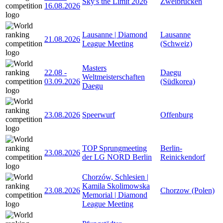
Sky's the Limit 2026
Zweibrücken
16.08.2026
Lausanne | Diamond
Lausanne
21.08.2026
League Meeting
(Schweiz)
Masters
22.08
-
Daegu
Weltmeisterschaften
03.09.2026
(Südkorea)
Daegu
23.08.2026
Speerwurf
Offenburg
TOP Sprungmeeting
Berlin-
23.08.2026
der LG NORD Berlin
Reinickendorf
Chorzów, Schlesien |
Kamila Skolimowska
23.08.2026
Chorzow (Polen)
Memorial | Diamond
League Meeting