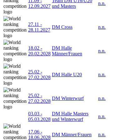
11.09
-
Team DM U16/U20
n.n.
12.09.2027
und Masters
27.11
-
DM Cross
n.n.
28.11.2027
18.02
-
DM Halle
n.n.
20.02.2028
Männer/Frauen
25.02
-
DM Halle U20
n.n.
27.02.2028
25.02
-
DM Winterwurf
n.n.
27.02.2028
03.03
-
DM Halle Masters
n.n.
05.03.2028
und Winterwurf
17.06
-
DM Männer/Frauen
n.n.
18.06.2028