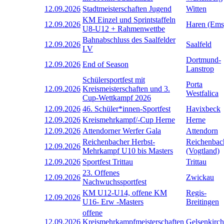
12.09.2026
Stadtmeisterschaften Jugend
Witten
KM Einzel und Sprintstaffeln
12.09.2026
Haren (Ems
U8-U12 + Rahmenwettbe
Bahnabschluss des Saalfelder
12.09.2026
Saalfeld
LV
Dortmund-
12.09.2026
End of Season
Lanstrop
Schülersportfest mit
Porta
12.09.2026
Kreismeisterschaften und 3.
Westfalica
Cup-Wettkampf 2026
12.09.2026
46. Schüler*innen-Sportfest
Havixbeck
12.09.2026
Kreismehrkampf/-Cup Herne
Herne
12.09.2026
Attendorner Werfer Gala
Attendorn
Reichenbacher Herbst-
Reichenbac
12.09.2026
Mehrkampf U10 bis Masters
(Vogtland)
12.09.2026
Sportfest Trittau
Trittau
23. Offenes
12.09.2026
Zwickau
Nachwuchssportfest
KM U12-U14, offene KM
Regis-
12.09.2026
U16- Erw -Masters
Breitingen
offene
12.09.2026
Kreismehrkampfmeisterschaften
Gelsenkirc