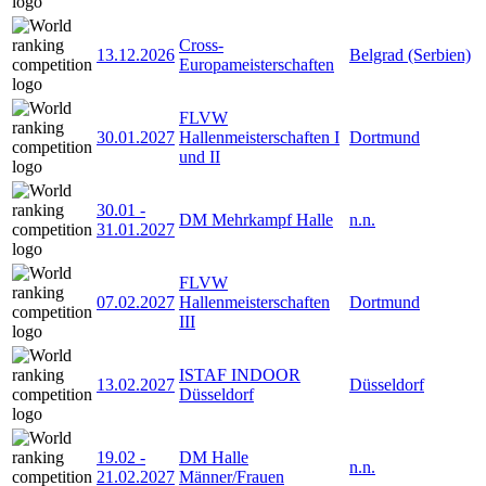
Cross-
13.12.2026
Belgrad (Serbien)
Europameisterschaften
FLVW
30.01.2027
Hallenmeisterschaften I
Dortmund
und II
30.01
-
DM Mehrkampf Halle
n.n.
31.01.2027
FLVW
07.02.2027
Hallenmeisterschaften
Dortmund
III
ISTAF INDOOR
13.02.2027
Düsseldorf
Düsseldorf
19.02
-
DM Halle
n.n.
21.02.2027
Männer/Frauen