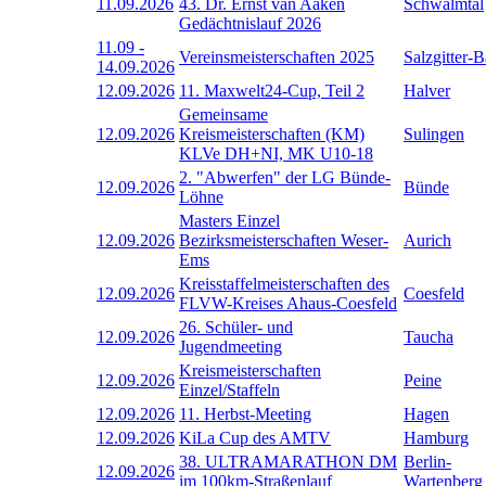
11.09.2026
43. Dr. Ernst van Aaken
Schwalmtal
Gedächtnislauf 2026
11.09
-
Vereinsmeisterschaften 2025
Salzgitter-
14.09.2026
12.09.2026
11. Maxwelt24-Cup, Teil 2
Halver
Gemeinsame
12.09.2026
Kreismeisterschaften (KM)
Sulingen
KLVe DH+NI, MK U10-18
2. "Abwerfen" der LG Bünde-
12.09.2026
Bünde
Löhne
Masters Einzel
12.09.2026
Bezirksmeisterschaften Weser-
Aurich
Ems
Kreisstaffelmeisterschaften des
12.09.2026
Coesfeld
FLVW-Kreises Ahaus-Coesfeld
26. Schüler- und
12.09.2026
Taucha
Jugendmeeting
Kreismeisterschaften
12.09.2026
Peine
Einzel/Staffeln
12.09.2026
11. Herbst-Meeting
Hagen
12.09.2026
KiLa Cup des AMTV
Hamburg
38. ULTRAMARATHON DM
Berlin-
12.09.2026
im 100km-Straßenlauf
Wartenberg