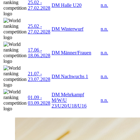
25.02
-
DM Halle U20
n.n.
27.02.2028
25.02
-
DM Winterwurf
n.n.
27.02.2028
17.06
-
DM Männer/Frauen
n.n.
18.06.2028
21.07
-
DM Nachwuchs 1
n.n.
23.07.2028
DM Mehrkampf
01.09
-
M/W/U
n.n.
03.09.2028
23/U20/U18/U16