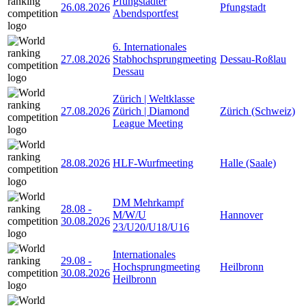
Pfungstädter
26.08.2026
Pfungstadt
Abendsportfest
6. Internationales
27.08.2026
Stabhochsprungmeeting
Dessau-Roßlau
Dessau
Zürich | Weltklasse
27.08.2026
Zürich | Diamond
Zürich (Schweiz)
League Meeting
28.08.2026
HLF-Wurfmeeting
Halle (Saale)
DM Mehrkampf
28.08
-
M/W/U
Hannover
30.08.2026
23/U20/U18/U16
Internationales
29.08
-
Hochsprungmeeting
Heilbronn
30.08.2026
Heilbronn