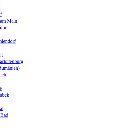
l
f
 am Main
sdorf
hlendorf
rg
arlottenburg
Rumänien)
nach
e
nbek
al
r-Bad