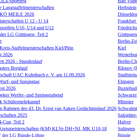
KiLa-Sportfest
Bad Vilbe
e Langstaffelmeisterschaften
Herbstein
 KÖ MEILE 2026
Düsseldor
isterschaften U 12 - U 14
Frankfurt
sportfets U16, U14 und U12
Friedrich
 der LG Göttingen, Teil 2
Göttingen
t
Berlin-Ze
reis-Staffelmeisterschaften Kiel/Plön
Kiel
t 2026
Westerbu
ett 2026 - Stundenlauf
Berlin-Ch
ers Berglauf
Râșnov (
rschaft UAC Kulmbach e. V. am 11.09.2026
Stadtstei
 Wurf- und Sprungtag
Ehingen
est 2026
Buxtehud
eker Werfer- und Springerabend
Schwarze
k Schülermehrkampf
Münster
 Rahmen des 43. Dr. Ernst van Aaken Gedächtnislauf 2026
Schwalmt
rschaften 2025
Salzgitte
-Cup, Teil 2
Halver
Kreismeisterschaften (KM) KLVe DH+NI, MK U10-18
Sulingen
" der LG Bünde-Löhne
Bünde