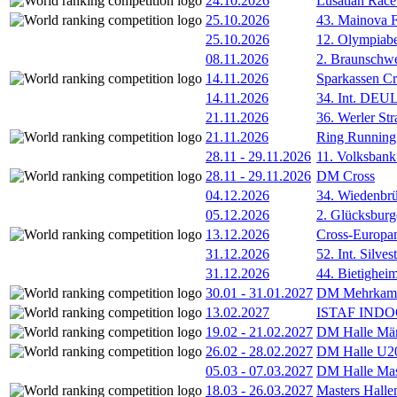
24.10.2026
Lusatian Race
25.10.2026
43. Mainova F
25.10.2026
12. Olympiab
08.11.2026
2. Braunschw
14.11.2026
Sparkassen Cr
14.11.2026
34. Int. DE
21.11.2026
36. Werler Str
21.11.2026
Ring Running 
28.11
-
29.11.2026
11. Volksban
28.11
-
29.11.2026
DM Cross
04.12.2026
34. Wiedenbrü
05.12.2026
2. Glücksburg
13.12.2026
Cross-Europam
31.12.2026
52. Int. Silve
31.12.2026
44. Bietigheim
30.01
-
31.01.2027
DM Mehrkamp
13.02.2027
ISTAF INDOO
19.02
-
21.02.2027
DM Halle Män
26.02
-
28.02.2027
DM Halle U2
05.03
-
07.03.2027
DM Halle Mas
18.03
-
26.03.2027
Masters Hall