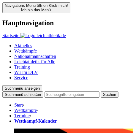
Navigations Menu öffnen
Klick mich!
Ich bin das Menü.
Hauptnavigation
Startseite
Aktuelles
Wettkämpfe
Nationalmannschaften
Leichtathletik für Alle
Training
Wir im DLV
Service
Suchmenü anzeigen
Suchmenü schließen
Suchen
Start
›
Wettkämpfe
›
Termine
›
Wettkampf-Kalender