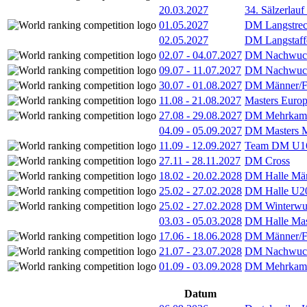
20.03.2027
34. Sälzerlauf
01.05.2027
DM Langstrec
02.05.2027
DM Langstaff
02.07
-
04.07.2027
DM Nachwuc
09.07
-
11.07.2027
DM Nachwuc
30.07
-
01.08.2027
DM Männer/F
11.08
-
21.08.2027
Masters Europ
27.08
-
29.08.2027
DM Mehrkamp
04.09
-
05.09.2027
DM Masters 
11.09
-
12.09.2027
Team DM U16
27.11
-
28.11.2027
DM Cross
18.02
-
20.02.2028
DM Halle Män
25.02
-
27.02.2028
DM Halle U2
25.02
-
27.02.2028
DM Winterwu
03.03
-
05.03.2028
DM Halle Mas
17.06
-
18.06.2028
DM Männer/F
21.07
-
23.07.2028
DM Nachwuc
01.09
-
03.09.2028
DM Mehrkamp
Datum