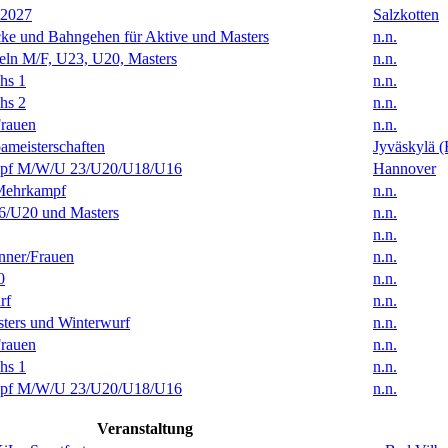
 2027
Salzkotten
ke und Bahngehen für Aktive und Masters
n.n.
eln M/F, U23, U20, Masters
n.n.
hs 1
n.n.
hs 2
n.n.
rauen
n.n.
ameisterschaften
Jyväskylä (
f M/W/U 23/U20/U18/U16
Hannover
Mehrkampf
n.n.
/U20 und Masters
n.n.
n.n.
ner/Frauen
n.n.
0
n.n.
rf
n.n.
ters und Winterwurf
n.n.
rauen
n.n.
hs 1
n.n.
f M/W/U 23/U20/U18/U16
n.n.
Veranstaltung