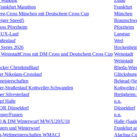
 Walking
Zittau
rankfurt Marathon
Frankfurt
erg-Cross München mit Deutschem Cross Cup
München
eiger Speed5
Braunschw
oss Pforzheim
Pforzheim
ULUX-Lauf
Langsur
aßenlauf
Werl
Series 2026
Hockenhei
k WeinstadtCross mit DM Cross und Deutschem Cross Cup
Weinstadt
Weinstadt
cker Christkindllauf
Rheda-Wie
er Nikolaus-Crosslauf
Glücksburg
eisterschaften
Belgrad (Se
ster-Straßenlauf Kottweiler-Schwanden
Kottweiler
er Silvesterlauf
Bietigheim-
f Halle
n.n.
R Düsseldorf
Düsseldorf
ner/Frauen
n.n.
0 & DM Winterwurf M/W/U20/U18
Halle (Saal
ters und Winterwurf
Frankfurt 
en-Weltmeisterschaften WMACI
Alachua Cou