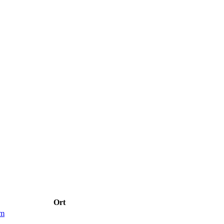
Ort
im