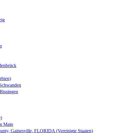
eig
m
denbrück
rbien)
-Schwanden
Bissingen
e)
am Main
nty, Gainesville, FLORIDA (Vereinigte Staaten)