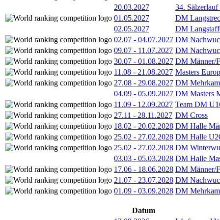
20.03.2027
34. Sälzerlauf
01.05.2027
DM Langstrec
02.05.2027
DM Langstaff
02.07
-
04.07.2027
DM Nachwuc
09.07
-
11.07.2027
DM Nachwuc
30.07
-
01.08.2027
DM Männer/F
11.08
-
21.08.2027
Masters Europ
27.08
-
29.08.2027
DM Mehrkamp
04.09
-
05.09.2027
DM Masters 
11.09
-
12.09.2027
Team DM U16
27.11
-
28.11.2027
DM Cross
18.02
-
20.02.2028
DM Halle Män
25.02
-
27.02.2028
DM Halle U2
25.02
-
27.02.2028
DM Winterwu
03.03
-
05.03.2028
DM Halle Mas
17.06
-
18.06.2028
DM Männer/F
21.07
-
23.07.2028
DM Nachwuc
01.09
-
03.09.2028
DM Mehrkamp
Datum