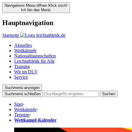
Navigations Menu öffnen
Klick mich!
Ich bin das Menü.
Hauptnavigation
Startseite
Aktuelles
Wettkämpfe
Nationalmannschaften
Leichtathletik für Alle
Training
Wir im DLV
Service
Suchmenü anzeigen
Suchmenü schließen
Suchen
Start
›
Wettkämpfe
›
Termine
›
Wettkampf-Kalender