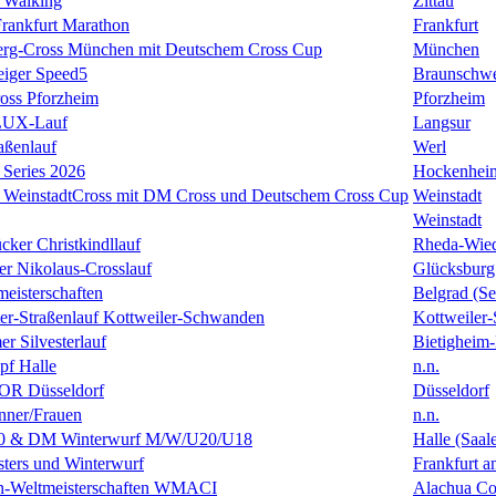
 Walking
Zittau
rankfurt Marathon
Frankfurt
erg-Cross München mit Deutschem Cross Cup
München
eiger Speed5
Braunschw
oss Pforzheim
Pforzheim
ULUX-Lauf
Langsur
aßenlauf
Werl
Series 2026
Hockenhei
k WeinstadtCross mit DM Cross und Deutschem Cross Cup
Weinstadt
Weinstadt
cker Christkindllauf
Rheda-Wie
er Nikolaus-Crosslauf
Glücksburg
eisterschaften
Belgrad (Se
ster-Straßenlauf Kottweiler-Schwanden
Kottweiler
er Silvesterlauf
Bietigheim-
f Halle
n.n.
R Düsseldorf
Düsseldorf
ner/Frauen
n.n.
0 & DM Winterwurf M/W/U20/U18
Halle (Saal
ters und Winterwurf
Frankfurt 
en-Weltmeisterschaften WMACI
Alachua Cou