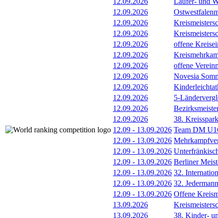
12.09.2026
Läufer- und W
12.09.2026
Ostwestfalenm
12.09.2026
Kreismeisters
12.09.2026
Kreismeisters
12.09.2026
offene Kreisei
12.09.2026
Kreismehrkam
12.09.2026
offene Verein
12.09.2026
Novesia Somme
12.09.2026
Kinderleichta
12.09.2026
5-Länderverg
12.09.2026
Bezirksmeiste
12.09.2026
38. Kreisspar
12.09
-
13.09.2026
Team DM U16/
12.09
-
13.09.2026
Mehrkampfver
12.09
-
13.09.2026
Unterfränkisc
12.09
-
13.09.2026
Berliner Meis
12.09
-
13.09.2026
32. Internatio
12.09
-
13.09.2026
32. Jederman
12.09
-
13.09.2026
Offene Kreism
13.09.2026
Kreismeisters
13.09.2026
38. Kinder- u