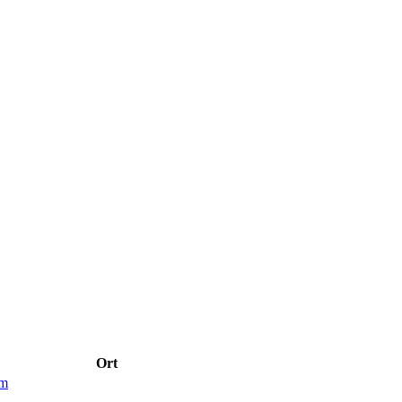
Ort
im