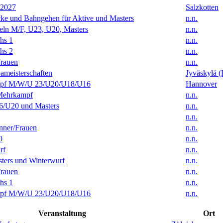
 2027
Salzkotten
ke und Bahngehen für Aktive und Masters
n.n.
eln M/F, U23, U20, Masters
n.n.
hs 1
n.n.
hs 2
n.n.
rauen
n.n.
ameisterschaften
Jyväskylä (
f M/W/U 23/U20/U18/U16
Hannover
Mehrkampf
n.n.
/U20 und Masters
n.n.
n.n.
ner/Frauen
n.n.
0
n.n.
rf
n.n.
ters und Winterwurf
n.n.
rauen
n.n.
hs 1
n.n.
f M/W/U 23/U20/U18/U16
n.n.
Veranstaltung
Ort