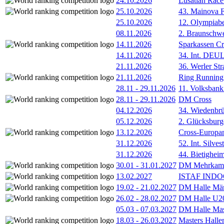
24.10.2026
Lusatian Race
25.10.2026
43. Mainova F
25.10.2026
12. Olympiab
08.11.2026
2. Braunschw
14.11.2026
Sparkassen Cr
14.11.2026
34. Int. DE
21.11.2026
36. Werler Str
21.11.2026
Ring Running 
28.11
-
29.11.2026
11. Volksban
28.11
-
29.11.2026
DM Cross
04.12.2026
34. Wiedenbrü
05.12.2026
2. Glücksburg
13.12.2026
Cross-Europam
31.12.2026
52. Int. Silve
31.12.2026
44. Bietigheim
30.01
-
31.01.2027
DM Mehrkamp
13.02.2027
ISTAF INDOO
19.02
-
21.02.2027
DM Halle Män
26.02
-
28.02.2027
DM Halle U2
05.03
-
07.03.2027
DM Halle Mas
18.03
-
26.03.2027
Masters Hall