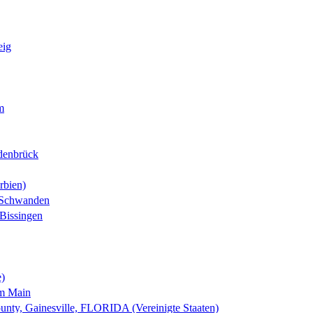
eig
m
denbrück
rbien)
-Schwanden
Bissingen
e)
am Main
nty, Gainesville, FLORIDA (Vereinigte Staaten)