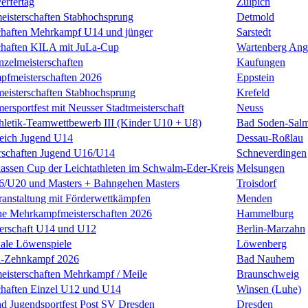
erfertag
Zülpich
eisterschaften Stabhochsprung
Detmold
chaften Mehrkampf U14 und jünger
Sarstedt
chaften KILA mit JuLa-Cup
Wartenberg Ang
nzelmeisterschaften
Kaufungen
pfmeisterschaften 2026
Eppstein
meisterschaften Stabhochsprung
Krefeld
rsportfest mit Neusser Stadtmeisterschaft
Neuss
thletik-Teamwettbewerb III (Kinder U10 + U8)
Bad Soden-Salm
leich Jugend U14
Dessau-Roßlau
rschaften Jugend U16/U14
Schneverdingen
kassen Cup der Leichtathleten im Schwalm-Eder-Kreis
Melsungen
U20 und Masters + Bahngehen Masters
Troisdorf
anstaltung mit Förderwettkämpfen
Menden
he Mehrkampfmeisterschaften 2026
Hammelburg
terschaft U14 und U12
Berlin-Marzahn
nale Löwenspiele
Löwenberg
n-Zehnkampf 2026
Bad Nauhem
eisterschaften Mehrkampf / Meile
Braunschweig
chaften Einzel U12 und U14
Winsen (Luhe)
nd Jugendsportfest Post SV Dresden
Dresden