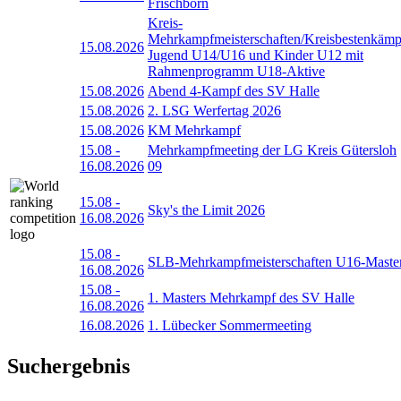
Frischborn
Kreis-
Mehrkampfmeisterschaften/Kreisbestenkämp
15.08.2026
Jugend U14/U16 und Kinder U12 mit
Rahmenprogramm U18-Aktive
15.08.2026
Abend 4-Kampf des SV Halle
15.08.2026
2. LSG Werfertag 2026
15.08.2026
KM Mehrkampf
15.08
-
Mehrkampfmeeting der LG Kreis Gütersloh
16.08.2026
09
15.08
-
Sky's the Limit 2026
16.08.2026
15.08
-
SLB-Mehrkampfmeisterschaften U16-Maste
16.08.2026
15.08
-
1. Masters Mehrkampf des SV Halle
16.08.2026
16.08.2026
1. Lübecker Sommermeeting
Suchergebnis