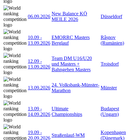
New Balance KÖ
06.09.2026
Düsseldorf
MEILE 2026
10.09
-
EMORRC Masters
Râșnov
13.09.2026
Berglauf
(Rumänien)
Team DM U16/U20
12.09
-
und Masters +
Troisdorf
13.09.2026
Bahngehen Masters
24. Volksbank-Münster-
13.09.2026
Münster
Marathon
13.09
-
Ultimate
Budapest
14.09.2026
Championships
(Ungarn)
19.09
-
Kopenhagen
Straßenlauf-WM
20.09.2026
(Dänemark)