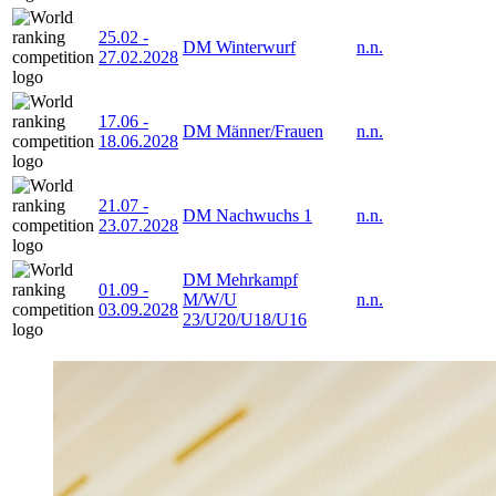
25.02
-
DM Winterwurf
n.n.
27.02.2028
17.06
-
DM Männer/Frauen
n.n.
18.06.2028
21.07
-
DM Nachwuchs 1
n.n.
23.07.2028
DM Mehrkampf
01.09
-
M/W/U
n.n.
03.09.2028
23/U20/U18/U16