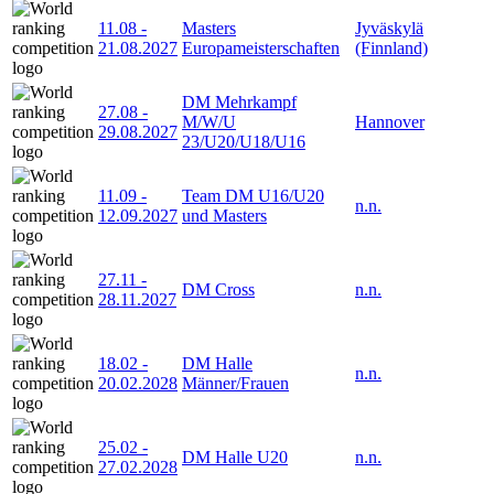
11.08
-
Masters
Jyväskylä
21.08.2027
Europameisterschaften
(Finnland)
DM Mehrkampf
27.08
-
M/W/U
Hannover
29.08.2027
23/U20/U18/U16
11.09
-
Team DM U16/U20
n.n.
12.09.2027
und Masters
27.11
-
DM Cross
n.n.
28.11.2027
18.02
-
DM Halle
n.n.
20.02.2028
Männer/Frauen
25.02
-
DM Halle U20
n.n.
27.02.2028