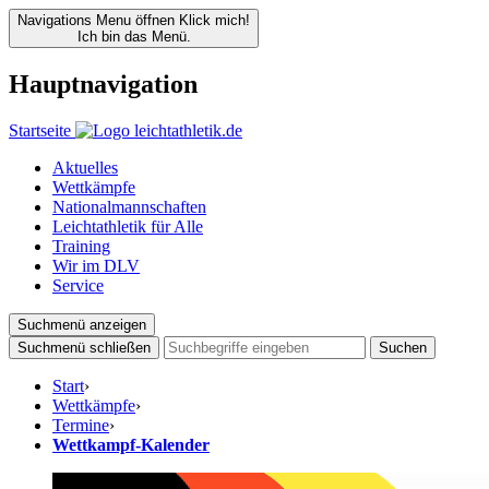
Navigations Menu öffnen
Klick mich!
Ich bin das Menü.
Hauptnavigation
Startseite
Aktuelles
Wettkämpfe
Nationalmannschaften
Leichtathletik für Alle
Training
Wir im DLV
Service
Suchmenü anzeigen
Suchmenü schließen
Suchen
Start
›
Wettkämpfe
›
Termine
›
Wettkampf-Kalender