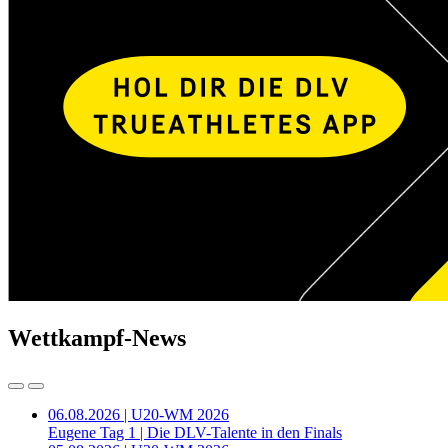
Wettkampf-News
06.08.2026 | U20-WM 2026
Eugene Tag 1 | Die DLV-Talente in den Finals