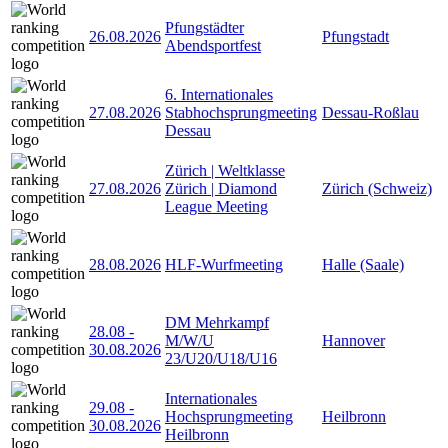
Pfungstädter
26.08.2026
Pfungstadt
Abendsportfest
6. Internationales
27.08.2026
Stabhochsprungmeeting
Dessau-Roßlau
Dessau
Zürich | Weltklasse
27.08.2026
Zürich | Diamond
Zürich (Schweiz)
League Meeting
28.08.2026
HLF-Wurfmeeting
Halle (Saale)
DM Mehrkampf
28.08
-
M/W/U
Hannover
30.08.2026
23/U20/U18/U16
Internationales
29.08
-
Hochsprungmeeting
Heilbronn
30.08.2026
Heilbronn