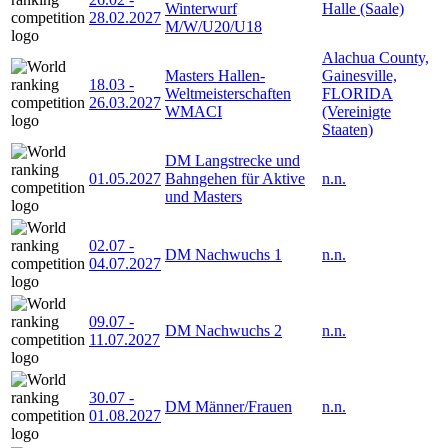
Winterwurf
Halle (Saale)
28.02.2027
M/W/U20/U18
Alachua County,
Masters Hallen-
Gainesville,
18.03
-
Weltmeisterschaften
FLORIDA
26.03.2027
WMACI
(Vereinigte
Staaten)
DM Langstrecke und
01.05.2027
Bahngehen für Aktive
n.n.
und Masters
02.07
-
DM Nachwuchs 1
n.n.
04.07.2027
09.07
-
DM Nachwuchs 2
n.n.
11.07.2027
30.07
-
DM Männer/Frauen
n.n.
01.08.2027