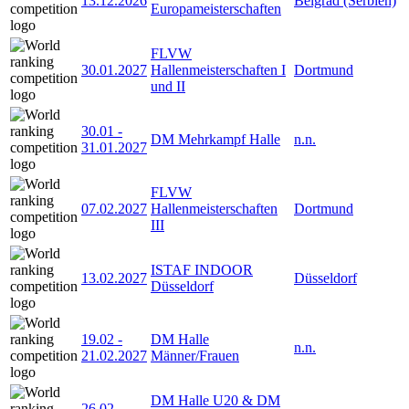
13.12.2026
Belgrad (Serbien)
Europameisterschaften
FLVW
30.01.2027
Hallenmeisterschaften I
Dortmund
und II
30.01
-
DM Mehrkampf Halle
n.n.
31.01.2027
FLVW
07.02.2027
Hallenmeisterschaften
Dortmund
III
ISTAF INDOOR
13.02.2027
Düsseldorf
Düsseldorf
19.02
-
DM Halle
n.n.
21.02.2027
Männer/Frauen
DM Halle U20 & DM
26.02
-