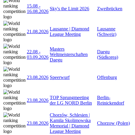
15.08
-
Sky's the Limit 2026
Zweibrücken
16.08.2026
Lausanne | Diamond
Lausanne
21.08.2026
League Meeting
(Schweiz)
Masters
22.08
-
Daegu
Weltmeisterschaften
03.09.2026
(Südkorea)
Daegu
23.08.2026
Speerwurf
Offenburg
TOP Sprungmeeting
Berlin-
23.08.2026
der LG NORD Berlin
Reinickendorf
Chorzów, Schlesien |
Kamila Skolimowska
23.08.2026
Chorzow (Polen)
Memorial | Diamond
League Meeting