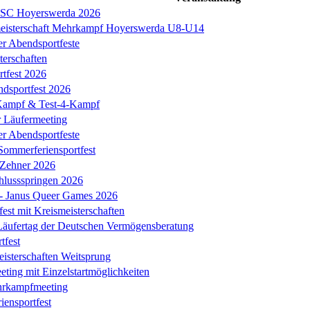
s SC Hoyerswerda 2026
meisterschaft Mehrkampf Hoyerswerda U8-U14
er Abendsportfeste
erschaften
tfest 2026
ndsportfest 2026
ampf & Test-4-Kampf
r Läufermeeting
er Abendsportfeste
Sommerferiensportfest
 Zehner 2026
chlussspringen 2026
k - Janus Queer Games 2026
est mit Kreismeisterschaften
äufertag der Deutschen Vermögensberatung
tfest
eisterschaften Weitsprung
ing mit Einzelstartmöglichkeiten
hrkampfmeeting
iensportfest