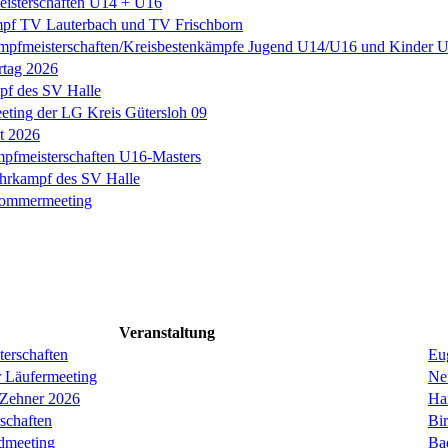
eisterschaften U14 + U16
pf TV Lauterbach und TV Frischborn
mpfmeisterschaften/Kreisbestenkämpfe Jugend U14/U16 und Kinder
rtag 2026
f des SV Halle
ting der LG Kreis Gütersloh 09
it 2026
fmeisterschaften U16-Masters
hrkampf des SV Halle
Sommermeeting
Veranstaltung
erschaften
Eug
r Läufermeeting
Ne
 Zehner 2026
Ha
schaften
Bi
dmeeting
Ba