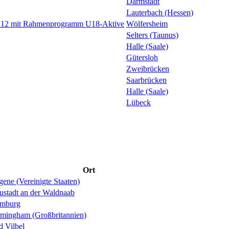
Darmstadt
Lauterbach (Hessen)
 U12 mit Rahmenprogramm U18-Aktive
Wölfersheim
Selters (Taunus)
Halle (Saale)
Gütersloh
Zweibrücken
Saarbrücken
Halle (Saale)
Lübeck
Ort
ene (Vereinigte Staaten)
ustadt an der Waldnaab
mburg
rmingham (Großbritannien)
d Vilbel