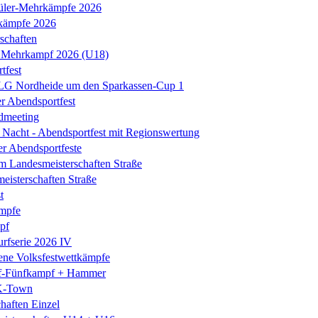
üler-Mehrkämpfe 2026
kämpfe 2026
schaften
 Mehrkampf 2026 (U18)
tfest
 LG Nordheide um den Sparkassen-Cup 1
er Abendsportfest
dmeeting
Nacht - Abendsportfest mit Regionswertung
er Abendsportfeste
m Landesmeisterschaften Straße
isterschaften Straße
t
mpfe
pf
rfserie 2026 IV
ene Volksfestwettkämpfe
-Fünfkampf + Hammer
K-Town
haften Einzel