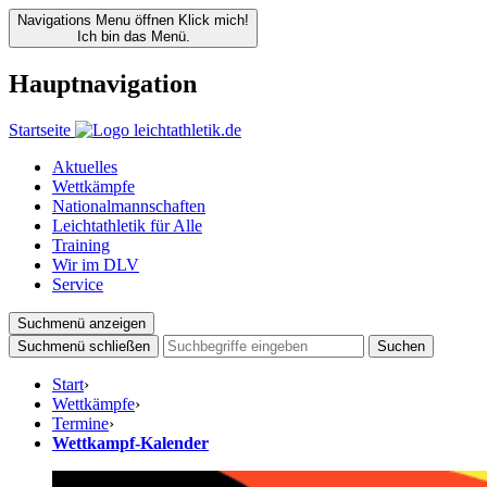
Navigations Menu öffnen
Klick mich!
Ich bin das Menü.
Hauptnavigation
Startseite
Aktuelles
Wettkämpfe
Nationalmannschaften
Leichtathletik für Alle
Training
Wir im DLV
Service
Suchmenü anzeigen
Suchmenü schließen
Suchen
Start
›
Wettkämpfe
›
Termine
›
Wettkampf-Kalender