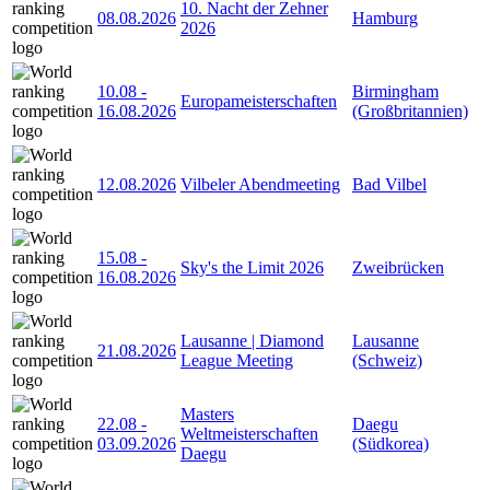
10. Nacht der Zehner
08.08.2026
Hamburg
2026
10.08
-
Birmingham
Europameisterschaften
16.08.2026
(Großbritannien)
12.08.2026
Vilbeler Abendmeeting
Bad Vilbel
15.08
-
Sky's the Limit 2026
Zweibrücken
16.08.2026
Lausanne | Diamond
Lausanne
21.08.2026
League Meeting
(Schweiz)
Masters
22.08
-
Daegu
Weltmeisterschaften
03.09.2026
(Südkorea)
Daegu