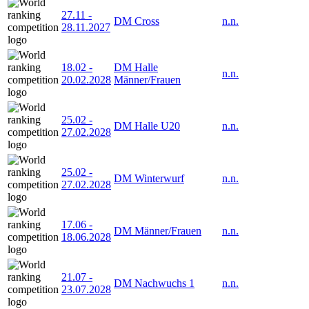
27.11
-
DM Cross
n.n.
28.11.2027
18.02
-
DM Halle
n.n.
20.02.2028
Männer/Frauen
25.02
-
DM Halle U20
n.n.
27.02.2028
25.02
-
DM Winterwurf
n.n.
27.02.2028
17.06
-
DM Männer/Frauen
n.n.
18.06.2028
21.07
-
DM Nachwuchs 1
n.n.
23.07.2028