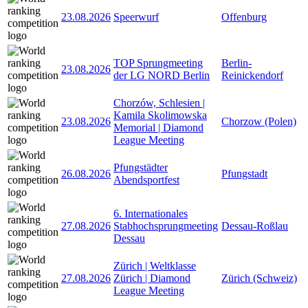
23.08.2026
Speerwurf
Offenburg
TOP Sprungmeeting
Berlin-
23.08.2026
der LG NORD Berlin
Reinickendorf
Chorzów, Schlesien |
Kamila Skolimowska
23.08.2026
Chorzow (Polen)
Memorial | Diamond
League Meeting
Pfungstädter
26.08.2026
Pfungstadt
Abendsportfest
6. Internationales
27.08.2026
Stabhochsprungmeeting
Dessau-Roßlau
Dessau
Zürich | Weltklasse
27.08.2026
Zürich | Diamond
Zürich (Schweiz)
League Meeting