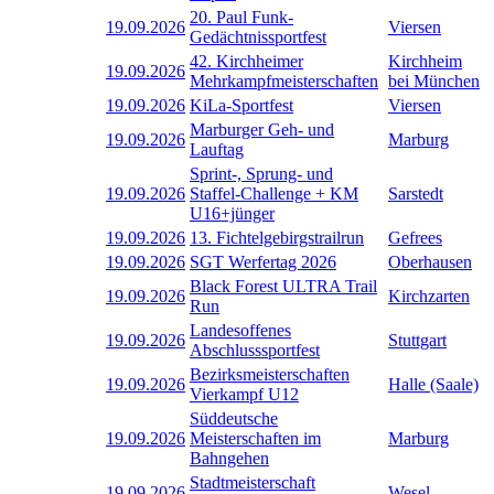
20. Paul Funk-
19.09.2026
Viersen
Gedächtnissportfest
42. Kirchheimer
Kirchheim
19.09.2026
Mehrkampfmeisterschaften
bei München
19.09.2026
KiLa-Sportfest
Viersen
Marburger Geh- und
19.09.2026
Marburg
Lauftag
Sprint-, Sprung- und
19.09.2026
Staffel-Challenge + KM
Sarstedt
U16+jünger
19.09.2026
13. Fichtelgebirgstrailrun
Gefrees
19.09.2026
SGT Werfertag 2026
Oberhausen
Black Forest ULTRA Trail
19.09.2026
Kirchzarten
Run
Landesoffenes
19.09.2026
Stuttgart
Abschlusssportfest
Bezirksmeisterschaften
19.09.2026
Halle (Saale)
Vierkampf U12
Süddeutsche
19.09.2026
Meisterschaften im
Marburg
Bahngehen
Stadtmeisterschaft
19.09.2026
Wesel