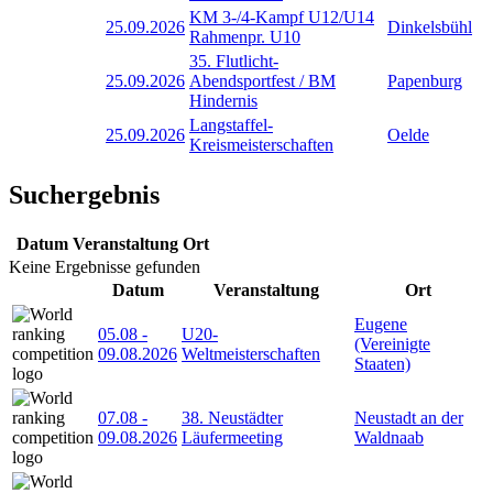
KM 3-/4-Kampf U12/U14
25.09.2026
Dinkelsbühl
Rahmenpr. U10
35. Flutlicht-
25.09.2026
Abendsportfest / BM
Papenburg
Hindernis
Langstaffel-
25.09.2026
Oelde
Kreismeisterschaften
Suchergebnis
Datum
Veranstaltung
Ort
Keine Ergebnisse gefunden
Datum
Veranstaltung
Ort
Eugene
05.08
-
U20-
(Vereinigte
09.08.2026
Weltmeisterschaften
Staaten)
07.08
-
38. Neustädter
Neustadt an der
09.08.2026
Läufermeeting
Waldnaab