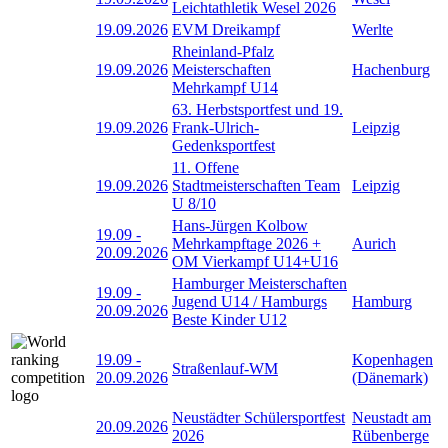
Leichtathletik Wesel 2026
19.09.2026
EVM Dreikampf
Werlte
Rheinland-Pfalz
19.09.2026
Meisterschaften
Hachenburg
Mehrkampf U14
63. Herbstsportfest und 19.
19.09.2026
Frank-Ulrich-
Leipzig
Gedenksportfest
11. Offene
19.09.2026
Stadtmeisterschaften Team
Leipzig
U 8/10
Hans-Jürgen Kolbow
19.09
-
Mehrkampftage 2026 +
Aurich
20.09.2026
OM Vierkampf U14+U16
Hamburger Meisterschaften
19.09
-
Jugend U14 / Hamburgs
Hamburg
20.09.2026
Beste Kinder U12
19.09
-
Kopenhagen
Straßenlauf-WM
20.09.2026
(Dänemark)
Neustädter Schülersportfest
Neustadt am
20.09.2026
2026
Rübenberge