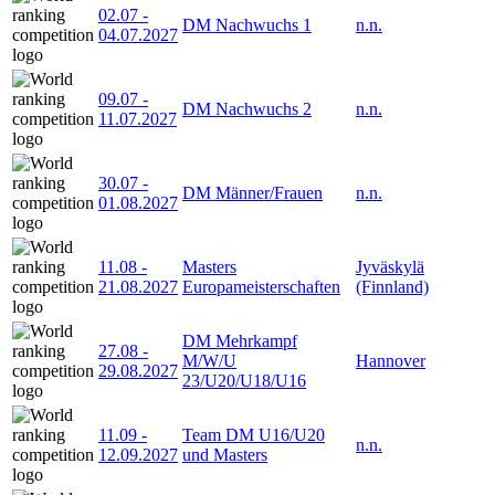
02.07
-
DM Nachwuchs 1
n.n.
04.07.2027
09.07
-
DM Nachwuchs 2
n.n.
11.07.2027
30.07
-
DM Männer/Frauen
n.n.
01.08.2027
11.08
-
Masters
Jyväskylä
21.08.2027
Europameisterschaften
(Finnland)
DM Mehrkampf
27.08
-
M/W/U
Hannover
29.08.2027
23/U20/U18/U16
11.09
-
Team DM U16/U20
n.n.
12.09.2027
und Masters