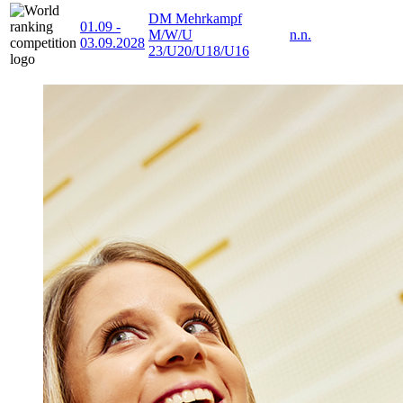
DM Mehrkampf
01.09
-
M/W/U
n.n.
03.09.2028
23/U20/U18/U16