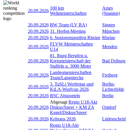
100 km
Ames
20.09.2026
Weltmeisterschaften
(Spanien)
20.09.2026
BW Team (LV BA)
Singen
20.09.2026
31. Herbst-Meeting
München
20.09.2026
6. Seniorensportfest Rheine
Rheine
FLVW Meisterschaften
20.09.2026
Menden
U14
81. Iburg Bergfest u.
20.09.2026
Kreismeisterschaft der
Bad Driburg
Staffeln u. 3000 Meter
Landesmeisterschaften
20.09.2026
Freiberg
Team/Langstrecke
3. TuSLi Werfertag und
Berlin-
20.09.2026
KiLA-Wurfcup 2026
Lichterfelde
20.09.2026
BSC Absporteln
Berlin
Abgesagt
Regio U18-Akt
20.09.2026
Diskus/Speer + KM ZA
Ostdorf
Kugel/Diskus/Speer
20.09.2026
Kehraus 2026
Lüdenscheid
Regio U18-Akt