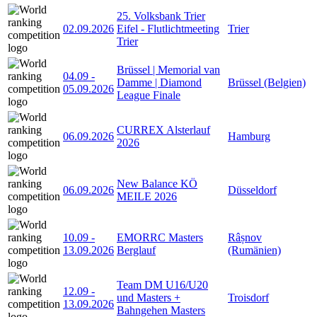
25. Volksbank Trier
02.09.2026
Eifel - Flutlichtmeeting
Trier
Trier
Brüssel | Memorial van
04.09
-
Damme | Diamond
Brüssel (Belgien)
05.09.2026
League Finale
CURREX Alsterlauf
06.09.2026
Hamburg
2026
New Balance KÖ
06.09.2026
Düsseldorf
MEILE 2026
10.09
-
EMORRC Masters
Râșnov
13.09.2026
Berglauf
(Rumänien)
Team DM U16/U20
12.09
-
und Masters +
Troisdorf
13.09.2026
Bahngehen Masters