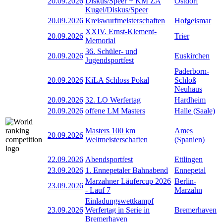
20.09.2026
Diskus/Speer + KM ZA
Ostdorf
Kugel/Diskus/Speer
20.09.2026
Kreiswurfmeisterschaften
Hofgeismar
XXIV. Ernst-Klement-
20.09.2026
Trier
Memorial
36. Schüler- und
20.09.2026
Euskirchen
Jugendsportfest
Paderborn-
20.09.2026
KiLA Schloss Pokal
Schloß
Neuhaus
20.09.2026
32. LO Werfertag
Hardheim
20.09.2026
offene LM Masters
Halle (Saale)
Masters 100 km
Ames
20.09.2026
Weltmeisterschaften
(Spanien)
22.09.2026
Abendsportfest
Ettlingen
23.09.2026
1. Ennepetaler Bahnabend
Ennepetal
Marzahner Läufercup 2026
Berlin-
23.09.2026
- Lauf 7
Marzahn
Einladungswettkampf
23.09.2026
Werfertag in Serie in
Bremerhaven
Bremerhaven