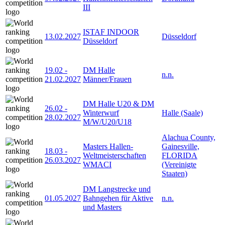
III
ISTAF INDOOR
13.02.2027
Düsseldorf
Düsseldorf
19.02
-
DM Halle
n.n.
21.02.2027
Männer/Frauen
DM Halle U20 & DM
26.02
-
Winterwurf
Halle (Saale)
28.02.2027
M/W/U20/U18
Alachua County,
Masters Hallen-
Gainesville,
18.03
-
Weltmeisterschaften
FLORIDA
26.03.2027
WMACI
(Vereinigte
Staaten)
DM Langstrecke und
01.05.2027
Bahngehen für Aktive
n.n.
und Masters