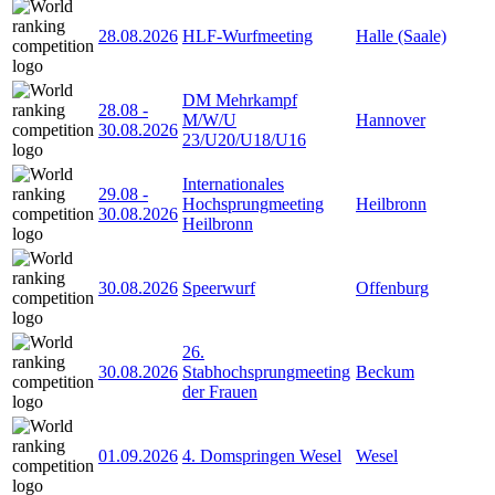
28.08.2026
HLF-Wurfmeeting
Halle (Saale)
DM Mehrkampf
28.08
-
M/W/U
Hannover
30.08.2026
23/U20/U18/U16
Internationales
29.08
-
Hochsprungmeeting
Heilbronn
30.08.2026
Heilbronn
30.08.2026
Speerwurf
Offenburg
26.
30.08.2026
Stabhochsprungmeeting
Beckum
der Frauen
01.09.2026
4. Domspringen Wesel
Wesel