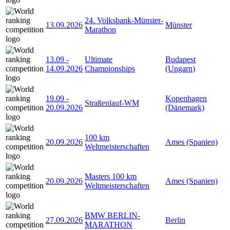
24. Volksbank-Münster-
13.09.2026
Münster
Marathon
13.09
-
Ultimate
Budapest
14.09.2026
Championships
(Ungarn)
19.09
-
Kopenhagen
Straßenlauf-WM
20.09.2026
(Dänemark)
100 km
20.09.2026
Ames (Spanien)
Weltmeisterschaften
Masters 100 km
20.09.2026
Ames (Spanien)
Weltmeisterschaften
BMW BERLIN-
27.09.2026
Berlin
MARATHON