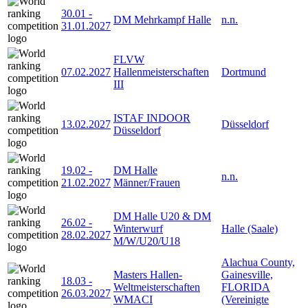
30.01
-
DM Mehrkampf Halle
n.n.
31.01.2027
FLVW
07.02.2027
Hallenmeisterschaften
Dortmund
III
ISTAF INDOOR
13.02.2027
Düsseldorf
Düsseldorf
19.02
-
DM Halle
n.n.
21.02.2027
Männer/Frauen
DM Halle U20 & DM
26.02
-
Winterwurf
Halle (Saale)
28.02.2027
M/W/U20/U18
Alachua County,
Masters Hallen-
Gainesville,
18.03
-
Weltmeisterschaften
FLORIDA
26.03.2027
WMACI
(Vereinigte