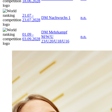
18.06.2028
21.07
-
DM Nachwuchs 1
n.n.
23.07.2028
DM Mehrkampf
01.09
-
M/W/U
n.n.
03.09.2028
23/U20/U18/U16