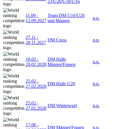
23/U20/U18/U16
11.09
-
Team DM U16/U20
n.n.
12.09.2027
und Masters
27.11
-
DM Cross
n.n.
28.11.2027
18.02
-
DM Halle
n.n.
20.02.2028
Männer/Frauen
25.02
-
DM Halle U20
n.n.
27.02.2028
25.02
-
DM Winterwurf
n.n.
27.02.2028
17.06
-
DM Männer/Frauen
n.n.