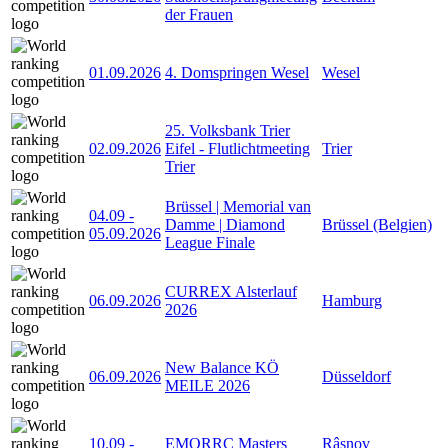
der Frauen
01.09.2026
4. Domspringen Wesel
Wesel
25. Volksbank Trier
02.09.2026
Eifel - Flutlichtmeeting
Trier
Trier
Brüssel | Memorial van
04.09
-
Damme | Diamond
Brüssel (Belgien)
05.09.2026
League Finale
CURREX Alsterlauf
06.09.2026
Hamburg
2026
New Balance KÖ
06.09.2026
Düsseldorf
MEILE 2026
10.09
-
EMORRC Masters
Râșnov