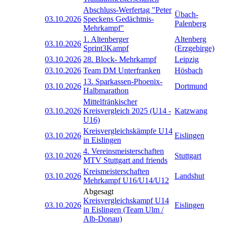
Abschluss-Werfertag "Peter
Übach-
03.10.2026
Speckens Gedächtnis-
Palenberg
Mehrkampf"
1. Altenberger
Altenberg
03.10.2026
Sprint3Kampf
(Erzgebirge)
03.10.2026
28. Block- Mehrkampf
Leipzig
03.10.2026
Team DM Unterfranken
Hösbach
13. Sparkassen-Phoenix-
03.10.2026
Dortmund
Halbmarathon
Mittelfränkischer
03.10.2026
Kreisvergleich 2025 (U14 -
Katzwang
U16)
Kreisvergleichskämpfe U14
03.10.2026
Eislingen
in Eislingen
4. Vereinsmeisterschaften
03.10.2026
Stuttgart
MTV Stuttgart and friends
Kreismeisterschaften
03.10.2026
Landshut
Mehrkampf U16/U14/U12
Abgesagt
Kreisvergleichskampf U14
03.10.2026
Eislingen
in Eislingen (Team Ulm /
Alb-Donau)