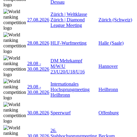
Dessau
Zürich | Weltklasse
27.08.2026
Zürich | Diamond
Zürich (Schweiz)
League Meeting
28.08.2026
HLF-Wurfmeeting
Halle (Saale)
DM Mehrkampf
28.08
-
M/W/U
Hannover
30.08.2026
23/U20/U18/U16
Internationales
29.08
-
Hochsprungmeeting
Heilbronn
30.08.2026
Heilbronn
30.08.2026
Speerwurf
Offenburg
26.
30.08.2026
Stabhochsprungmeeting
Beckum