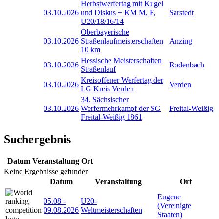
Herbstwerfertag mit Kugel
03.10.2026
und Diskus + KM M, F,
Sarstedt
U20/18/16/14
Oberbayerische
03.10.2026
Straßenlaufmeisterschaften
Anzing
10 km
Hessische Meisterschaften
03.10.2026
Rodenbach
Straßenlauf
Kreisoffener Werfertag der
03.10.2026
Verden
LG Kreis Verden
34. Sächsischer
03.10.2026
Werfermehrkampf der SG
Freital-Weißig
Freital-Weißig 1861
Suchergebnis
Datum
Veranstaltung
Ort
Keine Ergebnisse gefunden
Datum
Veranstaltung
Ort
Eugene
05.08
-
U20-
(Vereinigte
09.08.2026
Weltmeisterschaften
Staaten)