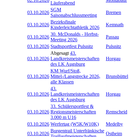
02.10.2026
Montabaur
Läuferabend
SGM
03.10.2026
Bremen
Saisonabschlussmeeting
Bezirksfinale
03.10.2026
Kemnath
Kinderleichtathletik 2026
30. McDonalds - Herbst-
03.10.2026
Passau
Meeting 2026
03.10.2026
Stadtsportfest Pulsnitz
Pulsnitz
Abgesagt
43.
03.10.2026
Landkreismeisterschaften
Horgau
des LK Augsburg
KM Wurf/Stoß,
03.10.2026
Mittel-/Langstrecke 2026,
Brunsbüttel
alle Klassen
43.
03.10.2026
Landkreismeisterschaften
Horgau
des LK Augsburg
33. Schülersportfest &
03.10.2026
Regionsmeisterschaften
Remscheid
3.000 m U16
03.10.2026
Werfertag (W5K/W10K)
Medelby
Burgentrail Unterfränkische
03.10.2026
Ostheim
Traillaufmeisterschaften