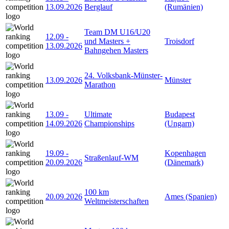
13.09.2026
Berglauf
(Rumänien)
Team DM U16/U20
12.09
-
und Masters +
Troisdorf
13.09.2026
Bahngehen Masters
24. Volksbank-Münster-
13.09.2026
Münster
Marathon
13.09
-
Ultimate
Budapest
14.09.2026
Championships
(Ungarn)
19.09
-
Kopenhagen
Straßenlauf-WM
20.09.2026
(Dänemark)
100 km
20.09.2026
Ames (Spanien)
Weltmeisterschaften