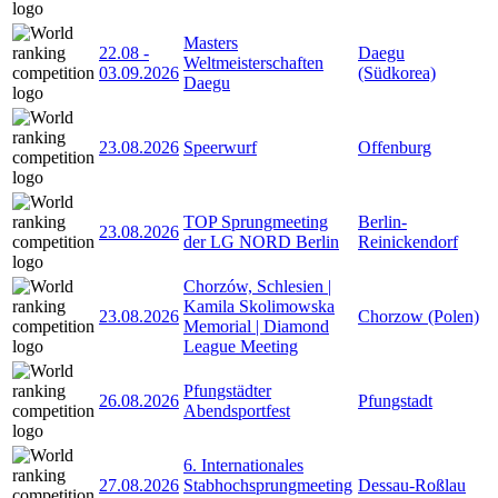
Masters
22.08
-
Daegu
Weltmeisterschaften
03.09.2026
(Südkorea)
Daegu
23.08.2026
Speerwurf
Offenburg
TOP Sprungmeeting
Berlin-
23.08.2026
der LG NORD Berlin
Reinickendorf
Chorzów, Schlesien |
Kamila Skolimowska
23.08.2026
Chorzow (Polen)
Memorial | Diamond
League Meeting
Pfungstädter
26.08.2026
Pfungstadt
Abendsportfest
6. Internationales
27.08.2026
Stabhochsprungmeeting
Dessau-Roßlau