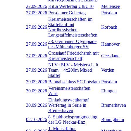
27.09.2026
KiLa Werfertag U8/U10
Mellensee
27.09.2026
Potsdamer Gehertag
Potsdam
Kreismeisterschaften im
Staffellauf mit
27.09.2026
Korbach
Nordhessischen
Langstaffelmeisterschaften
33. Germanen-Olympiade
27.09.2026
Hannover
des Mühlenberger SV
Crosslauf Friedrichsruh mit
27.09.2026
Geestland
Kreismeisterschaft
NLV+BLV - Meisterschaft
27.09.2026
Team + 4x200m Mixed
Verden
Staffel
29.09.2026
Bahnabschluss SC Potsdam
Potsdam
Vereinsmeisterschaften
30.09.2026
Ehingen
Wurf
Einladungswettkampf
30.09.2026
Werfertag in Serie in
Bremerhaven
Bremerhaven
8. Stabhochsprungmeeting
02.10.2026
Bönnigheim
der LG Neckar-Enz
1. Mons-Tabor