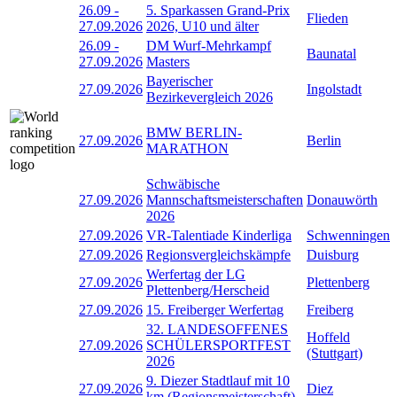
26.09
-
5. Sparkassen Grand-Prix
Flieden
27.09.2026
2026, U10 und älter
26.09
-
DM Wurf-Mehrkampf
Baunatal
27.09.2026
Masters
Bayerischer
27.09.2026
Ingolstadt
Bezirkevergleich 2026
BMW BERLIN-
27.09.2026
Berlin
MARATHON
Schwäbische
27.09.2026
Mannschaftsmeisterschaften
Donauwörth
2026
27.09.2026
VR-Talentiade Kinderliga
Schwenningen
27.09.2026
Regionsvergleichskämpfe
Duisburg
Werfertag der LG
27.09.2026
Plettenberg
Plettenberg/Herscheid
27.09.2026
15. Freiberger Werfertag
Freiberg
32. LANDESOFFENES
Hoffeld
27.09.2026
SCHÜLERSPORTFEST
(Stuttgart)
2026
9. Diezer Stadtlauf mit 10
27.09.2026
Diez
km (Regionsmeisterschaft)