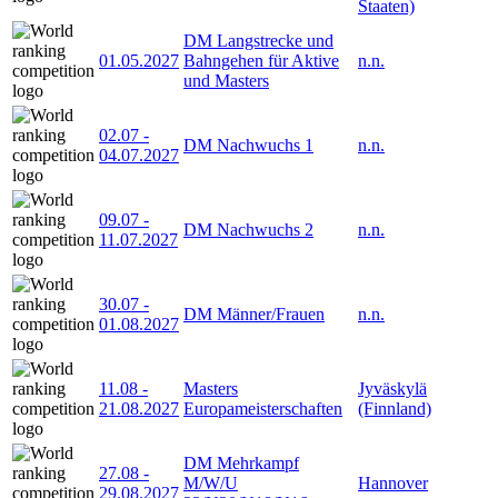
Staaten)
DM Langstrecke und
01.05.2027
Bahngehen für Aktive
n.n.
und Masters
02.07
-
DM Nachwuchs 1
n.n.
04.07.2027
09.07
-
DM Nachwuchs 2
n.n.
11.07.2027
30.07
-
DM Männer/Frauen
n.n.
01.08.2027
11.08
-
Masters
Jyväskylä
21.08.2027
Europameisterschaften
(Finnland)
DM Mehrkampf
27.08
-
M/W/U
Hannover
29.08.2027