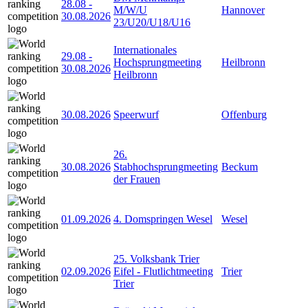
28.08
-
M/W/U
Hannover
30.08.2026
23/U20/U18/U16
Internationales
29.08
-
Hochsprungmeeting
Heilbronn
30.08.2026
Heilbronn
30.08.2026
Speerwurf
Offenburg
26.
30.08.2026
Stabhochsprungmeeting
Beckum
der Frauen
01.09.2026
4. Domspringen Wesel
Wesel
25. Volksbank Trier
02.09.2026
Eifel - Flutlichtmeeting
Trier
Trier