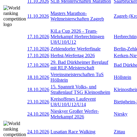
11.10.2026
SLB Meisterschaften Marathon
Saarbrücke
Masters Marathon-
11.10.2026
Zagreb (Kro
Weltmeisterschaften Zagreb
KiLa Cup 2026 - Team-
17.10.2026
Mehrkampf Herbrechtingen
Herbrechti
U8/U10/U12
17.10.2026
Zehlendorfer Werferfinale
Berlin-Zehl
17.10.2026
Herbst-Werfertag 2026
Kerken-Nie
29. Bad Dürkheimer Berglauf
17.10.2026
Bad Dürkh
mit RLP-Meisterschaft
Vereinsmeisterschaften TuS
18.10.2026
Höllstein
Höllstein
15. Spannrit Volks- und
18.10.2026
Kleinosthe
Straßenlauf TSG Kleinostheim
Kreisoffenes Laufevent
23.10.2026
Bietigheim-
U8/U10/U12/U14
Nieskyer Großer Werfer-
24.10.2026
Niesky
Mehrkampf 2026
24.10.2026
Lusatian Race Walking
Zittau