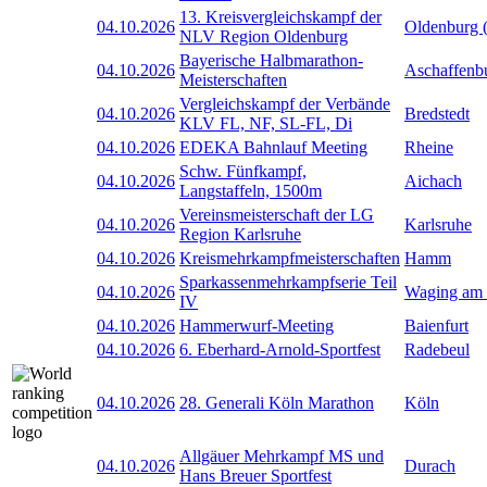
13. Kreisvergleichskampf der
04.10.2026
Oldenburg 
NLV Region Oldenburg
Bayerische Halbmarathon-
04.10.2026
Aschaffenb
Meisterschaften
Vergleichskampf der Verbände
04.10.2026
Bredstedt
KLV FL, NF, SL-FL, Di
04.10.2026
EDEKA Bahnlauf Meeting
Rheine
Schw. Fünfkampf,
04.10.2026
Aichach
Langstaffeln, 1500m
Vereinsmeisterschaft der LG
04.10.2026
Karlsruhe
Region Karlsruhe
04.10.2026
Kreismehrkampfmeisterschaften
Hamm
Sparkassenmehrkampfserie Teil
04.10.2026
Waging am
IV
04.10.2026
Hammerwurf-Meeting
Baienfurt
04.10.2026
6. Eberhard-Arnold-Sportfest
Radebeul
04.10.2026
28. Generali Köln Marathon
Köln
Allgäuer Mehrkampf MS und
04.10.2026
Durach
Hans Breuer Sportfest