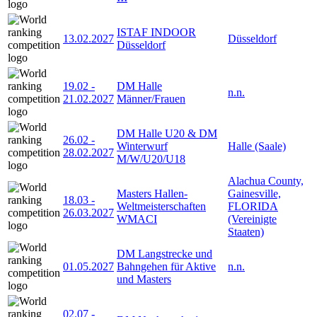
ISTAF INDOOR
13.02.2027
Düsseldorf
Düsseldorf
19.02
-
DM Halle
n.n.
21.02.2027
Männer/Frauen
DM Halle U20 & DM
26.02
-
Winterwurf
Halle (Saale)
28.02.2027
M/W/U20/U18
Alachua County,
Masters Hallen-
Gainesville,
18.03
-
Weltmeisterschaften
FLORIDA
26.03.2027
WMACI
(Vereinigte
Staaten)
DM Langstrecke und
01.05.2027
Bahngehen für Aktive
n.n.
und Masters
02.07
-