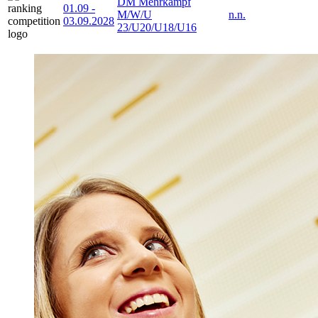
DM Mehrkampf
01.09
-
M/W/U
n.n.
03.09.2028
23/U20/U18/U16