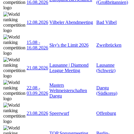
16.08.2026
(Großbritannien)
12.08.2026
Vilbeler Abendmeeting
Bad Vilbel
15.08
-
Sky's the Limit 2026
Zweibrücken
16.08.2026
Lausanne | Diamond
Lausanne
21.08.2026
League Meeting
(Schweiz)
Masters
22.08
-
Daegu
Weltmeisterschaften
03.09.2026
(Südkorea)
Daegu
23.08.2026
Speerwurf
Offenburg
TOP Sprungmeeting
Berlin-