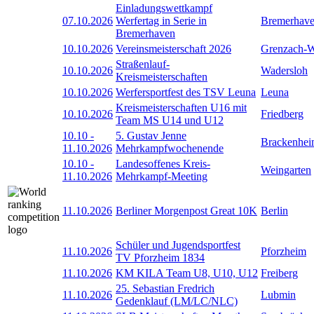
Einladungswettkampf
07.10.2026
Werfertag in Serie in
Bremerhav
Bremerhaven
10.10.2026
Vereinsmeisterschaft 2026
Grenzach-
Straßenlauf-
10.10.2026
Wadersloh
Kreismeisterschaften
10.10.2026
Werfersportfest des TSV Leuna
Leuna
Kreismeisterschaften U16 mit
10.10.2026
Friedberg
Team MS U14 und U12
10.10
-
5. Gustav Jenne
Brackenhe
11.10.2026
Mehrkampfwochenende
10.10
-
Landesoffenes Kreis-
Weingarten
11.10.2026
Mehrkampf-Meeting
11.10.2026
Berliner Morgenpost Great 10K
Berlin
Schüler und Jugendsportfest
11.10.2026
Pforzheim
TV Pforzheim 1834
11.10.2026
KM KILA Team U8, U10, U12
Freiberg
25. Sebastian Fredrich
11.10.2026
Lubmin
Gedenklauf (LM/LC/NLC)