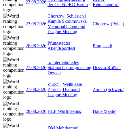
23.08.2026
der LG NORD Berlin
Reinickendorf
Chorzów, Schlesien |
Kamila Skolimowska
23.08.2026
Chorzow (Polen)
Memorial | Diamond
League Meeting
Pfungstädter
26.08.2026
Pfungstadt
Abendsportfest
6. Internationales
27.08.2026
Stabhochsprungmeeting
Dessau-Roßlau
Dessau
Zürich | Weltklasse
27.08.2026
Zürich | Diamond
Zürich (Schweiz)
League Meeting
28.08.2026
HLF-Wurfmeeting
Halle (Saale)
DM Mehrkampf