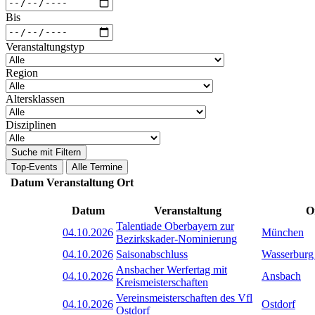
Bis
Veranstaltungstyp
Region
Altersklassen
Disziplinen
Suche mit Filtern
Top-Events
Alle Termine
Datum
Veranstaltung
Ort
Datum
Veranstaltung
O
Talentiade Oberbayern zur
04.10.2026
München
Bezirkskader-Nominierung
04.10.2026
Saisonabschluss
Wasserburg
Ansbacher Werfertag mit
04.10.2026
Ansbach
Kreismeisterschaften
Vereinsmeisterschaften des Vfl
04.10.2026
Ostdorf
Ostdorf