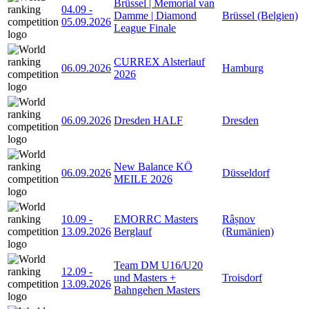
Brüssel | Memorial van
04.09
-
Damme | Diamond
Brüssel (Belgien)
05.09.2026
League Finale
CURREX Alsterlauf
06.09.2026
Hamburg
2026
06.09.2026
Dresden HALF
Dresden
New Balance KÖ
06.09.2026
Düsseldorf
MEILE 2026
10.09
-
EMORRC Masters
Râșnov
13.09.2026
Berglauf
(Rumänien)
Team DM U16/U20
12.09
-
und Masters +
Troisdorf
13.09.2026
Bahngehen Masters