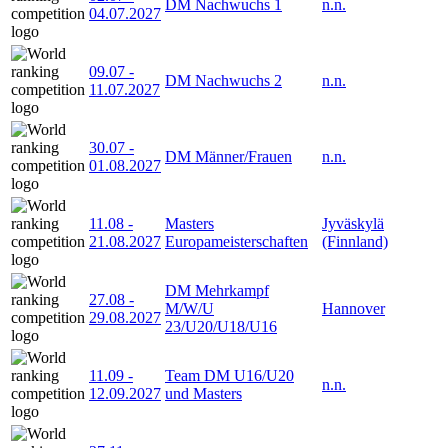
DM Nachwuchs 1
n.n.
04.07.2027
09.07
-
DM Nachwuchs 2
n.n.
11.07.2027
30.07
-
DM Männer/Frauen
n.n.
01.08.2027
11.08
-
Masters
Jyväskylä
21.08.2027
Europameisterschaften
(Finnland)
DM Mehrkampf
27.08
-
M/W/U
Hannover
29.08.2027
23/U20/U18/U16
11.09
-
Team DM U16/U20
n.n.
12.09.2027
und Masters