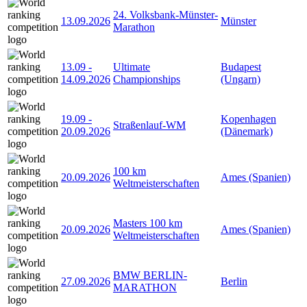
24. Volksbank-Münster-
13.09.2026
Münster
Marathon
13.09
-
Ultimate
Budapest
14.09.2026
Championships
(Ungarn)
19.09
-
Kopenhagen
Straßenlauf-WM
20.09.2026
(Dänemark)
100 km
20.09.2026
Ames (Spanien)
Weltmeisterschaften
Masters 100 km
20.09.2026
Ames (Spanien)
Weltmeisterschaften
BMW BERLIN-
27.09.2026
Berlin
MARATHON