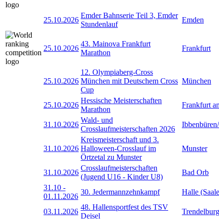
Emder Bahnserie Teil 3, Emder
25.10.2026
Emden
Stundenlauf
43. Mainova Frankfurt
25.10.2026
Frankfurt
Marathon
12. Olympiaberg-Cross
25.10.2026
München mit Deutschem Cross
München
Cup
Hessische Meisterschaften
25.10.2026
Frankfurt 
Marathon
Wald- und
31.10.2026
Ibbenbüren
Crosslaufmeisterschaften 2026
Kreismeisterschaft und 3.
31.10.2026
Halloween-Crosslauf im
Munster
Örtzetal zu Munster
Crosslaufmeisterschaften
31.10.2026
Bad Orb
(Jugend U16 - Kinder U8)
31.10
-
30. Jedermannzehnkampf
Halle (Saale
01.11.2026
48. Hallensportfest des TSV
03.11.2026
Trendelbur
Deisel