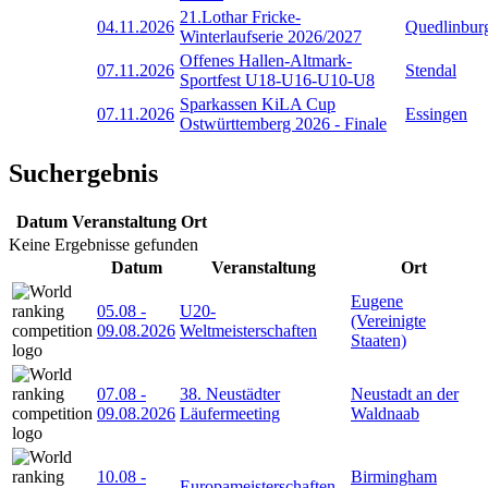
21.Lothar Fricke-
04.11.2026
Quedlinbur
Winterlaufserie 2026/2027
Offenes Hallen-Altmark-
07.11.2026
Stendal
Sportfest U18-U16-U10-U8
Sparkassen KiLA Cup
07.11.2026
Essingen
Ostwürttemberg 2026 - Finale
Suchergebnis
Datum
Veranstaltung
Ort
Keine Ergebnisse gefunden
Datum
Veranstaltung
Ort
Eugene
05.08
-
U20-
(Vereinigte
09.08.2026
Weltmeisterschaften
Staaten)
07.08
-
38. Neustädter
Neustadt an der
09.08.2026
Läufermeeting
Waldnaab
10.08
-
Birmingham
Europameisterschaften