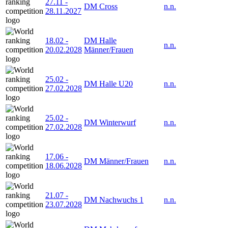
27.11
-
DM Cross
n.n.
28.11.2027
18.02
-
DM Halle
n.n.
20.02.2028
Männer/Frauen
25.02
-
DM Halle U20
n.n.
27.02.2028
25.02
-
DM Winterwurf
n.n.
27.02.2028
17.06
-
DM Männer/Frauen
n.n.
18.06.2028
21.07
-
DM Nachwuchs 1
n.n.
23.07.2028