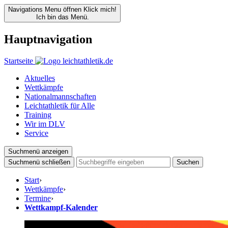
Navigations Menu öffnen
Klick mich!
Ich bin das Menü.
Hauptnavigation
Startseite
Aktuelles
Wettkämpfe
Nationalmannschaften
Leichtathletik für Alle
Training
Wir im DLV
Service
Suchmenü anzeigen
Suchmenü schließen
Suchen
Start
›
Wettkämpfe
›
Termine
›
Wettkampf-Kalender