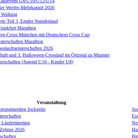
 Laufevent U8/U10/U12/U14
ßer Werfer-Mehrkampf 2026
 Walking
ie Teil 3, Emder Stundenlauf
rankfurt Marathon
erg-Cross München mit Deutschem Cross Cup
sterschaften Marathon
sslaufmeisterschaften 2026
chaft und 3. Halloween-Crosslauf im Örtzetal zu Munster
terschaften (Jugend U16 - Kinder U8)
Veranstaltung
prungmeeting Jockgrim
Jo
erschaften
Eug
r Läufermeeting
Ne
 Zehner 2026
Ha
schaften
Bi