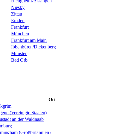
Bietigheim-Bissingen
Niesky
Zittau
Emden
Frankfurt
München
Frankfurt am Main
Ibbenbüren/Dickenberg
Munster
Bad Orb
Ort
ckgrim
ene (Vereinigte Staaten)
ustadt an der Waldnaab
mburg
rmingham (Großbritannien)