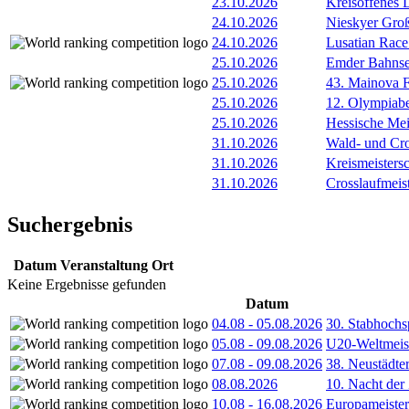
23.10.2026
Kreisoffenes
24.10.2026
Nieskyer Gro
24.10.2026
Lusatian Race
25.10.2026
Emder Bahnser
25.10.2026
43. Mainova F
25.10.2026
12. Olympiab
25.10.2026
Hessische Mei
31.10.2026
Wald- und Cro
31.10.2026
Kreismeisters
31.10.2026
Crosslaufmeis
Suchergebnis
Datum
Veranstaltung
Ort
Keine Ergebnisse gefunden
Datum
04.08
-
05.08.2026
30. Stabhochs
05.08
-
09.08.2026
U20-Weltmeist
07.08
-
09.08.2026
38. Neustädte
08.08.2026
10. Nacht der
10.08
-
16.08.2026
Europameister