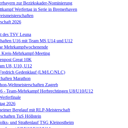
erbayern zur Bezirkskader-Nominierung
tkampf Werfertag in Serie in Bremerhaven
eismeisterschaften
rschaft 2026
st des TSV Leuna
schaften U16 mit Team MS U14 und U12
nne Mehrkampfwochenende
s Kreis-Mehrkampf-Meeting
enpost Great 10K
m U8, U10, U12
n Fredrich Gedenklauf (LM/LC/NLC)
chaften Marathon
hon-Weltmeisterschaften Zagreb
6 - Team-Mehrkampf Herbrechtingen U8/U10/U12
Werferfinale
tag 2026
eimer Berglauf mit RLP-Meisterschaft
rschaften TuS Höllstein
Volks- und Straßenlauf TSG Kleinostheim