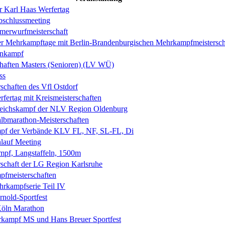
r Karl Haas Werfertag
schlussmeeting
merwurfmeisterschaft
er Mehrkampftage mit Berlin-Brandenburgischen Mehrkampfmeistersch
hnkampf
haften Masters (Senioren) (LV WÜ)
ss
schaften des Vfl Ostdorf
fertag mit Kreismeisterschaften
gleichskampf der NLV Region Oldenburg
lbmarathon-Meisterschaften
mpf der Verbände KLV FL, NF, SL-FL, Di
auf Meeting
pf, Langstaffeln, 1500m
rschaft der LG Region Karlsruhe
fmeisterschaften
rkampfserie Teil IV
rnold-Sportfest
Köln Marathon
rkampf MS und Hans Breuer Sportfest