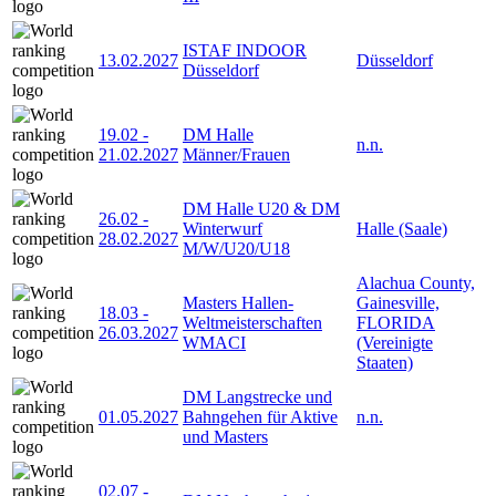
ISTAF INDOOR
13.02.2027
Düsseldorf
Düsseldorf
19.02
-
DM Halle
n.n.
21.02.2027
Männer/Frauen
DM Halle U20 & DM
26.02
-
Winterwurf
Halle (Saale)
28.02.2027
M/W/U20/U18
Alachua County,
Masters Hallen-
Gainesville,
18.03
-
Weltmeisterschaften
FLORIDA
26.03.2027
WMACI
(Vereinigte
Staaten)
DM Langstrecke und
01.05.2027
Bahngehen für Aktive
n.n.
und Masters
02.07
-