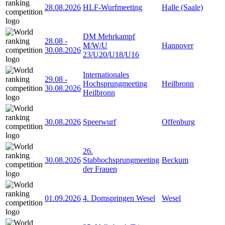
28.08.2026
HLF-Wurfmeeting
Halle (Saale)
DM Mehrkampf
28.08
-
M/W/U
Hannover
30.08.2026
23/U20/U18/U16
Internationales
29.08
-
Hochsprungmeeting
Heilbronn
30.08.2026
Heilbronn
30.08.2026
Speerwurf
Offenburg
26.
30.08.2026
Stabhochsprungmeeting
Beckum
der Frauen
01.09.2026
4. Domspringen Wesel
Wesel