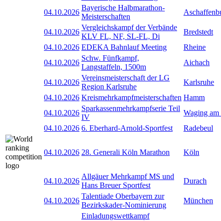
Bayerische Halbmarathon-
04.10.2026
Aschaffenb
Meisterschaften
Vergleichskampf der Verbände
04.10.2026
Bredstedt
KLV FL, NF, SL-FL, Di
04.10.2026
EDEKA Bahnlauf Meeting
Rheine
Schw. Fünfkampf,
04.10.2026
Aichach
Langstaffeln, 1500m
Vereinsmeisterschaft der LG
04.10.2026
Karlsruhe
Region Karlsruhe
04.10.2026
Kreismehrkampfmeisterschaften
Hamm
Sparkassenmehrkampfserie Teil
04.10.2026
Waging am
IV
04.10.2026
6. Eberhard-Arnold-Sportfest
Radebeul
04.10.2026
28. Generali Köln Marathon
Köln
Allgäuer Mehrkampf MS und
04.10.2026
Durach
Hans Breuer Sportfest
Talentiade Oberbayern zur
04.10.2026
München
Bezirkskader-Nominierung
Einladungswettkampf