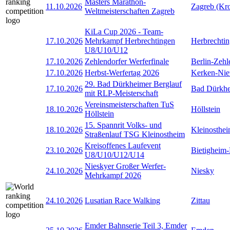
Masters Marathon-
11.10.2026
Zagreb (Kro
Weltmeisterschaften Zagreb
KiLa Cup 2026 - Team-
17.10.2026
Mehrkampf Herbrechtingen
Herbrechti
U8/U10/U12
17.10.2026
Zehlendorfer Werferfinale
Berlin-Zehl
17.10.2026
Herbst-Werfertag 2026
Kerken-Nie
29. Bad Dürkheimer Berglauf
17.10.2026
Bad Dürkh
mit RLP-Meisterschaft
Vereinsmeisterschaften TuS
18.10.2026
Höllstein
Höllstein
15. Spannrit Volks- und
18.10.2026
Kleinosthe
Straßenlauf TSG Kleinostheim
Kreisoffenes Laufevent
23.10.2026
Bietigheim-
U8/U10/U12/U14
Nieskyer Großer Werfer-
24.10.2026
Niesky
Mehrkampf 2026
24.10.2026
Lusatian Race Walking
Zittau
Emder Bahnserie Teil 3, Emder