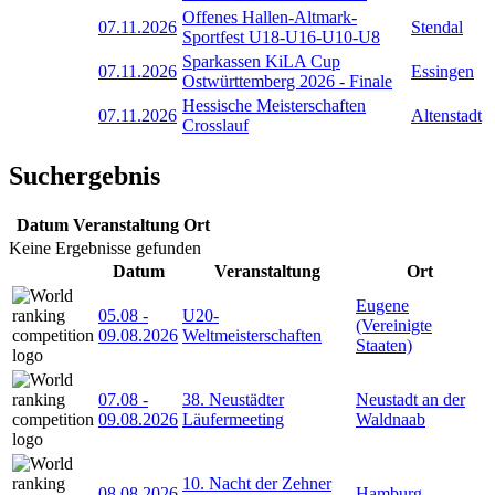
Offenes Hallen-Altmark-
07.11.2026
Stendal
Sportfest U18-U16-U10-U8
Sparkassen KiLA Cup
07.11.2026
Essingen
Ostwürttemberg 2026 - Finale
Hessische Meisterschaften
07.11.2026
Altenstadt
Crosslauf
Suchergebnis
Datum
Veranstaltung
Ort
Keine Ergebnisse gefunden
Datum
Veranstaltung
Ort
Eugene
05.08
-
U20-
(Vereinigte
09.08.2026
Weltmeisterschaften
Staaten)
07.08
-
38. Neustädter
Neustadt an der
09.08.2026
Läufermeeting
Waldnaab
10. Nacht der Zehner
08.08.2026
Hamburg