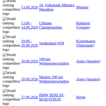
24. Volksbank-Münster-
13.09.2026
Münster
Marathon
13.09
-
Ultimate
Budapest
14.09.2026
Championships
(Ungarn)
19.09
-
Kopenhagen
Straßenlauf-WM
20.09.2026
(Dänemark)
100 km
20.09.2026
Ames (Spanien)
Weltmeisterschaften
Masters 100 km
20.09.2026
Ames (Spanien)
Weltmeisterschaften
BMW BERLIN-
27.09.2026
Berlin
MARATHON