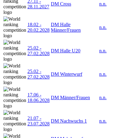
27.11
-
DM Cross
n.n.
28.11.2027
18.02
-
DM Halle
n.n.
20.02.2028
Männer/Frauen
25.02
-
DM Halle U20
n.n.
27.02.2028
25.02
-
DM Winterwurf
n.n.
27.02.2028
17.06
-
DM Männer/Frauen
n.n.
18.06.2028
21.07
-
DM Nachwuchs 1
n.n.
23.07.2028