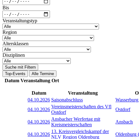
Bis
Veranstaltungstyp
Region
Altersklassen
Disziplinen
Suche mit Filtern
Top-Events
Alle Termine
Datum
Veranstaltung
Ort
Datum
Veranstaltung
O
04.10.2026
Saisonabschluss
Wasserburg
Vereinsmeisterschaften des Vfl
04.10.2026
Ostdorf
Ostdorf
Ansbacher Werfertag mit
04.10.2026
Ansbach
Kreismeisterschaften
13. Kreisvergleichskampf der
04.10.2026
Oldenburg 
NLV Region Oldenburg