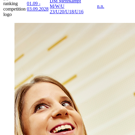
DM Mehrkampf
01.09
-
M/W/U
n.n.
03.09.2028
23/U20/U18/U16