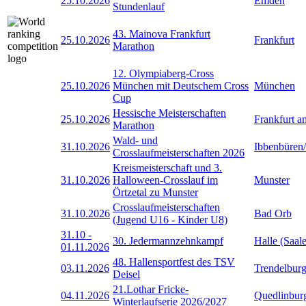
25.10.2026
Emden
Stundenlauf
43. Mainova Frankfurt
25.10.2026
Frankfurt
Marathon
12. Olympiaberg-Cross
25.10.2026
München mit Deutschem Cross
München
Cup
Hessische Meisterschaften
25.10.2026
Frankfurt 
Marathon
Wald- und
31.10.2026
Ibbenbüren
Crosslaufmeisterschaften 2026
Kreismeisterschaft und 3.
31.10.2026
Halloween-Crosslauf im
Munster
Örtzetal zu Munster
Crosslaufmeisterschaften
31.10.2026
Bad Orb
(Jugend U16 - Kinder U8)
31.10
-
30. Jedermannzehnkampf
Halle (Saale
01.11.2026
48. Hallensportfest des TSV
03.11.2026
Trendelbur
Deisel
21.Lothar Fricke-
04.11.2026
Quedlinbur
Winterlaufserie 2026/2027