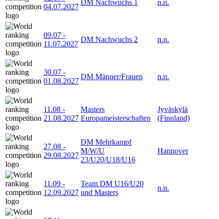
DM Nachwuchs 1
n.n.
04.07.2027
09.07
-
DM Nachwuchs 2
n.n.
11.07.2027
30.07
-
DM Männer/Frauen
n.n.
01.08.2027
11.08
-
Masters
Jyväskylä
21.08.2027
Europameisterschaften
(Finnland)
DM Mehrkampf
27.08
-
M/W/U
Hannover
29.08.2027
23/U20/U18/U16
11.09
-
Team DM U16/U20
n.n.
12.09.2027
und Masters