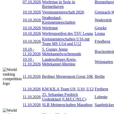
07.10.2026
Werfertag in Serie in
Bremerhav
Bremerhaven
10.10.2026
Vereinsmeisterschaft 2026
Grenzach-
Straßenlauf-
10.10.2026
Wadersloh
Kreismeisterschaften
10.10.2026
Werfertag
Geseke
10.10.2026
Werfersportfest des TSV Leuna
Leuna
Kreismeisterschaften U16 mit
10.10.2026
Friedberg
Team MS U14 und U12
10.10
-
5. Gustav Jenne
Brackenhe
11.10.2026
Mehrkampfwochenende
10.10
-
Landesoffenes Kreis-
Weingarten
11.10.2026
Mehrkampf-Meeting
11.10.2026
Berliner Morgenpost Great 10K
Berlin
11.10.2026
KM KILA Team U8, U10, U12
Freiberg
25. Sebastian Fredrich
11.10.2026
Lubmin
Gedenklauf (LM/LC/NLC)
11.10.2026
SLB Meisterschaften Marathon
Saarbrücke