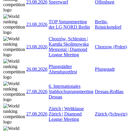
23.08.2026
Speerwurf
Offenburg
TOP Sprungmeeting
Berlin-
23.08.2026
der LG NORD Berlin
Reinickendorf
Chorzów, Schlesien |
Kamila Skolimowska
23.08.2026
Chorzow (Polen)
Memorial | Diamond
League Meeting
Pfungstädter
26.08.2026
Pfungstadt
Abendsportfest
6. Internationales
27.08.2026
Stabhochsprungmeeting
Dessau-Roßlau
Dessau
Zürich | Weltklasse
27.08.2026
Zürich | Diamond
Zürich (Schweiz)
League Meeting