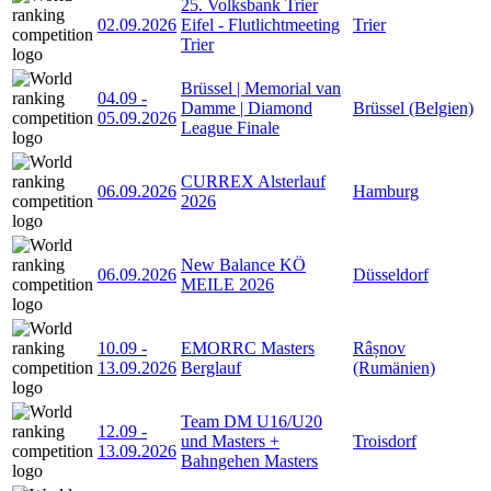
25. Volksbank Trier
02.09.2026
Eifel - Flutlichtmeeting
Trier
Trier
Brüssel | Memorial van
04.09
-
Damme | Diamond
Brüssel (Belgien)
05.09.2026
League Finale
CURREX Alsterlauf
06.09.2026
Hamburg
2026
New Balance KÖ
06.09.2026
Düsseldorf
MEILE 2026
10.09
-
EMORRC Masters
Râșnov
13.09.2026
Berglauf
(Rumänien)
Team DM U16/U20
12.09
-
und Masters +
Troisdorf
13.09.2026
Bahngehen Masters