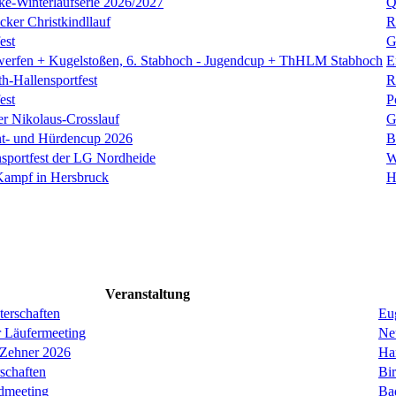
ke-Winterlaufserie 2026/2027
Q
ker Christkindllauf
R
est
G
zwerfen + Kugelstoßen, 6. Stabhoch - Jugendcup + ThHLM Stabhoch
E
h-Hallensportfest
R
est
P
er Nikolaus-Crosslauf
G
nt- und Hürdencup 2026
B
nsportfest der LG Nordheide
W
Kampf in Hersbruck
H
Veranstaltung
erschaften
Eug
r Läufermeeting
Ne
 Zehner 2026
Ha
schaften
Bi
dmeeting
Ba