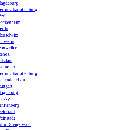
agdeburg
erlin-Charlottenburg
erl
ockenheim
erlin
euselwitz
chwerin
axweiler
tendal
otsdam
annover
erlin-Charlottenburg
euendettelsau
tuttgart
agdeburg
iesky
enftenberg
einstadt
einstadt
rfurt-Steigerwald