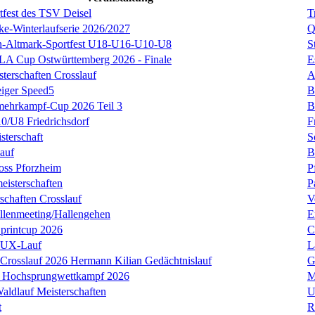
tfest des TSV Deisel
T
ke-Winterlaufserie 2026/2027
Q
en-Altmark-Sportfest U18-U16-U10-U8
S
LA Cup Ostwürttemberg 2026 - Finale
E
terschaften Crosslauf
A
iger Speed5
B
mehrkampf-Cup 2026 Teil 3
B
0/U8 Friedrichsdorf
F
sterschaft
S
lauf
B
oss Pforzheim
P
isterschaften
P
schaften Crosslauf
V
llenmeeting/Hallengehen
E
Sprintcup 2026
C
LUX-Lauf
L
Crosslauf 2026 Hermann Kilian Gedächtnislauf
G
- Hochsprungwettkampf 2026
M
aldlauf Meisterschaften
U
t
R