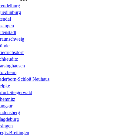
rendelburg
uedlinburg
tendal
ssingen
ltenstadt
raunschweig
ünde
riedrichsdorf
chkeuditz
arsinghausen
forzheim
aderborn-Schloß Neuhaus
elpke
rfurt-Steigerwald
hemnitz
angsur
udensberg
agdeburg
singen
egis-Breitingen