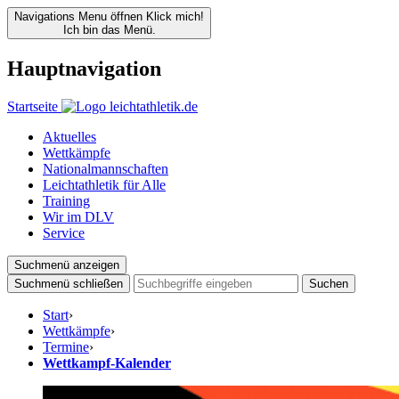
Navigations Menu öffnen
Klick mich!
Ich bin das Menü.
Hauptnavigation
Startseite
Aktuelles
Wettkämpfe
Nationalmannschaften
Leichtathletik für Alle
Training
Wir im DLV
Service
Suchmenü anzeigen
Suchmenü schließen
Suchen
Start
›
Wettkämpfe
›
Termine
›
Wettkampf-Kalender