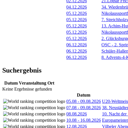
02.12.2026
21.Lothar Fric
04.12.2026
34. Wiedenbrüc
05.12.2026
Nikolaussportf
05.12.2026
7. Streichhol
05.12.2026
13. Achim-Hut
05.12.2026
Nikolaussportf
05.12.2026
2. Glücksburg
06.12.2026
OSC - 2. Spri
06.12.2026
Schüler-Halle
06.12.2026
8. Advents-4-
Suchergebnis
Datum
Veranstaltung
Ort
Keine Ergebnisse gefunden
Datum
05.08
-
09.08.2026
U20-Weltmeist
07.08
-
09.08.2026
38. Neustädte
08.08.2026
10. Nacht der
10.08
-
16.08.2026
Europameister
12.08.2026
Vilbeler Aben