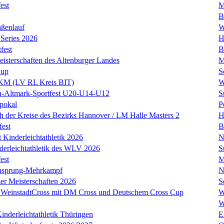
est
M
B
aßenlauf
W
Series 2026
H
fest
B
isterschaften des Altenburger Landes
M
Cup
S
 KM (LV RL Kreis BIT)
W
n-Altmark-Sportfest U20-U14-U12
S
tpokal
P
ch der Kreise des Bezirks Hannover / LM Halle Masters 2
H
fest
B
t Kinderleichtathletik 2026
N
erleichtathletik des WLV 2026
S
est
M
hsprung-Mehrkampf
N
er Meisterschaften 2026
S
 WeinstadtCross mit DM Cross und Deutschem Cross Cup
W
W
inderleichtathletik Thüringen
E