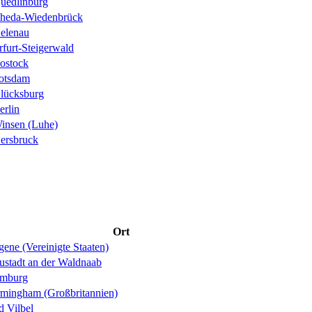
uedlinburg
heda-Wiedenbrück
elenau
rfurt-Steigerwald
ostock
otsdam
lücksburg
erlin
insen (Luhe)
ersbruck
Ort
ene (Vereinigte Staaten)
ustadt an der Waldnaab
mburg
rmingham (Großbritannien)
d Vilbel