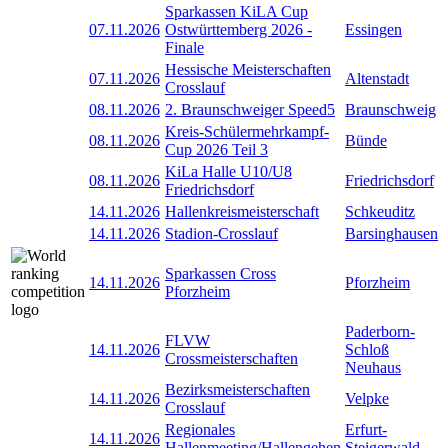
Sparkassen KiLA Cup
07.11.2026
Ostwürttemberg 2026 -
Essingen
Finale
Hessische Meisterschaften
07.11.2026
Altenstadt
Crosslauf
08.11.2026
2. Braunschweiger Speed5
Braunschweig
Kreis-Schülermehrkampf-
08.11.2026
Bünde
Cup 2026 Teil 3
KiLa Halle U10/U8
08.11.2026
Friedrichsdorf
Friedrichsdorf
14.11.2026
Hallenkreismeisterschaft
Schkeuditz
14.11.2026
Stadion-Crosslauf
Barsinghausen
Sparkassen Cross
14.11.2026
Pforzheim
Pforzheim
Paderborn-
FLVW
14.11.2026
Schloß
Crossmeisterschaften
Neuhaus
Bezirksmeisterschaften
14.11.2026
Velpke
Crosslauf
Regionales
Erfurt-
14.11.2026
Hallenmeeting/Hallengehen
Steigerwald