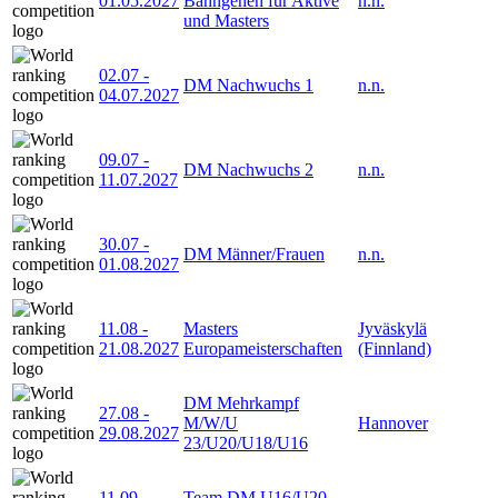
01.05.2027
Bahngehen für Aktive
n.n.
und Masters
02.07
-
DM Nachwuchs 1
n.n.
04.07.2027
09.07
-
DM Nachwuchs 2
n.n.
11.07.2027
30.07
-
DM Männer/Frauen
n.n.
01.08.2027
11.08
-
Masters
Jyväskylä
21.08.2027
Europameisterschaften
(Finnland)
DM Mehrkampf
27.08
-
M/W/U
Hannover
29.08.2027
23/U20/U18/U16
11.09
-
Team DM U16/U20