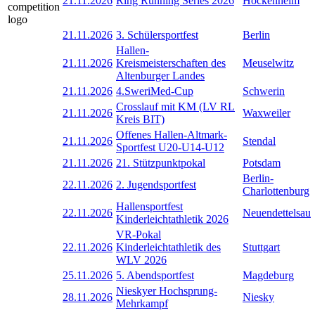
21.11.2026
Ring Running Series 2026
Hockenheim
21.11.2026
3. Schülersportfest
Berlin
Hallen-
21.11.2026
Kreismeisterschaften des
Meuselwitz
Altenburger Landes
21.11.2026
4.SweriMed-Cup
Schwerin
Crosslauf mit KM (LV RL
21.11.2026
Waxweiler
Kreis BIT)
Offenes Hallen-Altmark-
21.11.2026
Stendal
Sportfest U20-U14-U12
21.11.2026
21. Stützpunktpokal
Potsdam
Berlin-
22.11.2026
2. Jugendsportfest
Charlottenburg
Hallensportfest
22.11.2026
Neuendettelsau
Kinderleichtathletik 2026
VR-Pokal
22.11.2026
Kinderleichtathletik des
Stuttgart
WLV 2026
25.11.2026
5. Abendsportfest
Magdeburg
Nieskyer Hochsprung-
28.11.2026
Niesky
Mehrkampf