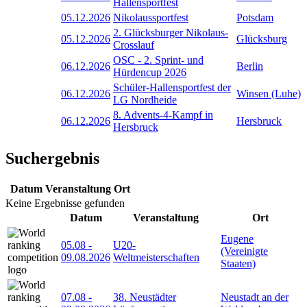
Hallensportfest
05.12.2026
Nikolaussportfest
Potsdam
2. Glücksburger Nikolaus-
05.12.2026
Glücksburg
Crosslauf
OSC - 2. Sprint- und
06.12.2026
Berlin
Hürdencup 2026
Schüler-Hallensportfest der
06.12.2026
Winsen (Luhe)
LG Nordheide
8. Advents-4-Kampf in
06.12.2026
Hersbruck
Hersbruck
Suchergebnis
Datum
Veranstaltung
Ort
Keine Ergebnisse gefunden
Datum
Veranstaltung
Ort
Eugene
05.08
-
U20-
(Vereinigte
09.08.2026
Weltmeisterschaften
Staaten)
07.08
-
38. Neustädter
Neustadt an der