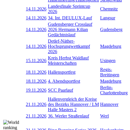
Landesfinale Sprintcup
14.11.2026
Chemnitz
2026
14.11.2026
34. Int. DEULUX-Lauf
Langsur
Gudensberger Crosslauf
14.11.2026
2026 Hermann Kilian
Gudensberg
Gedächtnislauf
Detlef-Näther-
14.11.2026
Hochsprungwettkampf
Magdeburg
2026
Kreis Herbst Waldlauf
15.11.2026
Usingen
Meisterschaften
Regis-
18.11.2026
Hallensportfest
Breitingen
18.11.2026
4. Abendsportfest
Magdeburg
Berlin-
19.11.2026
SCC Paarlauf
Charlottenburg
Hallenvergleich der Kreise
21.11.2026
des Bezirks Hannover / LM
Hannover
Halle Masters 2
21.11.2026
36. Werler Straßenlauf
Werl