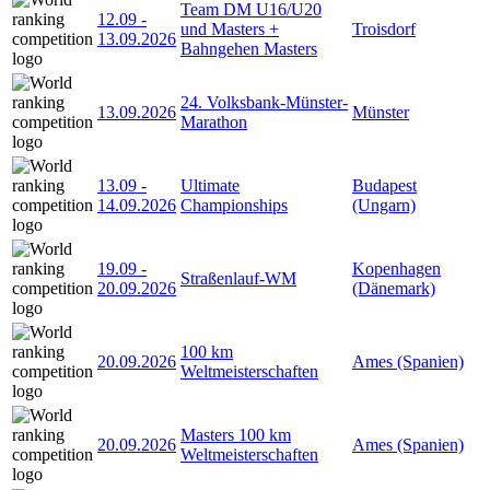
Team DM U16/U20
12.09
-
und Masters +
Troisdorf
13.09.2026
Bahngehen Masters
24. Volksbank-Münster-
13.09.2026
Münster
Marathon
13.09
-
Ultimate
Budapest
14.09.2026
Championships
(Ungarn)
19.09
-
Kopenhagen
Straßenlauf-WM
20.09.2026
(Dänemark)
100 km
20.09.2026
Ames (Spanien)
Weltmeisterschaften
Masters 100 km
20.09.2026
Ames (Spanien)
Weltmeisterschaften