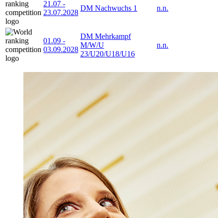
21.07
-
DM Nachwuchs 1
n.n.
23.07.2028
DM Mehrkampf
01.09
-
M/W/U
n.n.
03.09.2028
23/U20/U18/U16