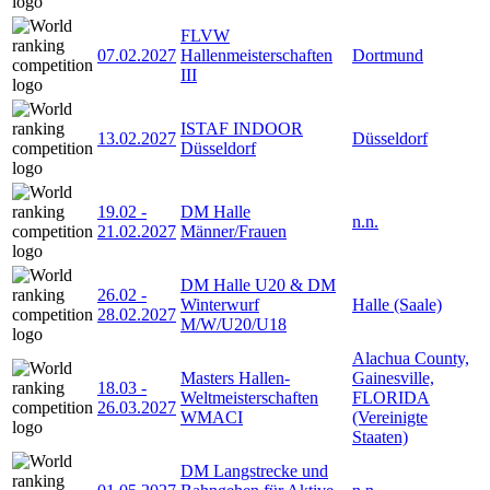
FLVW
07.02.2027
Hallenmeisterschaften
Dortmund
III
ISTAF INDOOR
13.02.2027
Düsseldorf
Düsseldorf
19.02
-
DM Halle
n.n.
21.02.2027
Männer/Frauen
DM Halle U20 & DM
26.02
-
Winterwurf
Halle (Saale)
28.02.2027
M/W/U20/U18
Alachua County,
Masters Hallen-
Gainesville,
18.03
-
Weltmeisterschaften
FLORIDA
26.03.2027
WMACI
(Vereinigte
Staaten)
DM Langstrecke und