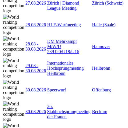
27.08.2026
Zürich | Diamond
Zürich (Schweiz)
League Meeting
28.08.2026
HLF-Wurfmeeting
Halle (Saale)
DM Mehrkampf
28.08
-
M/W/U
Hannover
30.08.2026
23/U20/U18/U16
Internationales
29.08
-
Hochsprungmeeting
Heilbronn
30.08.2026
Heilbronn
30.08.2026
Speerwurf
Offenburg
26.
30.08.2026
Stabhochsprungmeeting
Beckum
der Frauen