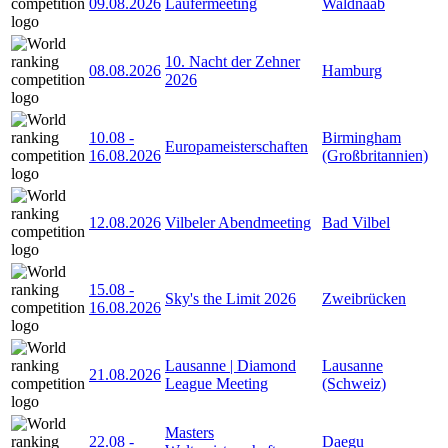
09.08.2026
Läufermeeting
Waldnaab
10. Nacht der Zehner
08.08.2026
Hamburg
2026
10.08
-
Birmingham
Europameisterschaften
16.08.2026
(Großbritannien)
12.08.2026
Vilbeler Abendmeeting
Bad Vilbel
15.08
-
Sky's the Limit 2026
Zweibrücken
16.08.2026
Lausanne | Diamond
Lausanne
21.08.2026
League Meeting
(Schweiz)
Masters
22.08
-
Daegu