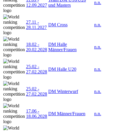
n.n.
12.09.2027
und Masters
27.11
-
DM Cross
n.n.
28.11.2027
18.02
-
DM Halle
n.n.
20.02.2028
Männer/Frauen
25.02
-
DM Halle U20
n.n.
27.02.2028
25.02
-
DM Winterwurf
n.n.
27.02.2028
17.06
-
DM Männer/Frauen
n.n.
18.06.2028