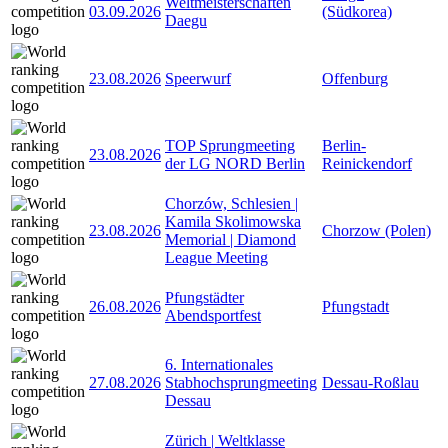
Weltmeisterschaften
03.09.2026
(Südkorea)
Daegu
23.08.2026
Speerwurf
Offenburg
TOP Sprungmeeting
Berlin-
23.08.2026
der LG NORD Berlin
Reinickendorf
Chorzów, Schlesien |
Kamila Skolimowska
23.08.2026
Chorzow (Polen)
Memorial | Diamond
League Meeting
Pfungstädter
26.08.2026
Pfungstadt
Abendsportfest
6. Internationales
27.08.2026
Stabhochsprungmeeting
Dessau-Roßlau
Dessau
Zürich | Weltklasse