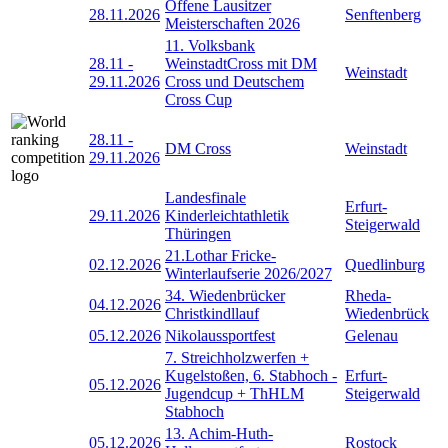
Offene Lausitzer
28.11.2026
Senftenberg
Meisterschaften 2026
11. Volksbank
28.11
-
WeinstadtCross mit DM
Weinstadt
29.11.2026
Cross und Deutschem
Cross Cup
28.11
-
DM Cross
Weinstadt
29.11.2026
Landesfinale
Erfurt-
29.11.2026
Kinderleichtathletik
Steigerwald
Thüringen
21.Lothar Fricke-
02.12.2026
Quedlinburg
Winterlaufserie 2026/2027
34. Wiedenbrücker
Rheda-
04.12.2026
Christkindllauf
Wiedenbrück
05.12.2026
Nikolaussportfest
Gelenau
7. Streichholzwerfen +
Kugelstoßen, 6. Stabhoch -
Erfurt-
05.12.2026
Jugendcup + ThHLM
Steigerwald
Stabhoch
13. Achim-Huth-
05.12.2026
Rostock