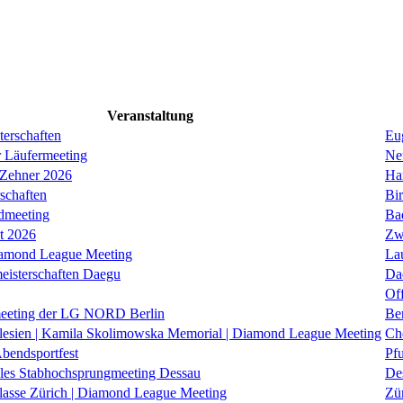
Veranstaltung
erschaften
Eug
r Läufermeeting
Ne
 Zehner 2026
Ha
schaften
Bi
dmeeting
Ba
it 2026
Zw
iamond League Meeting
La
eisterschaften Daegu
Da
Of
eeting der LG NORD Berlin
Be
lesien | Kamila Skolimowska Memorial | Diamond League Meeting
Ch
Abendsportfest
Pf
nales Stabhochsprungmeeting Dessau
De
klasse Zürich | Diamond League Meeting
Zü