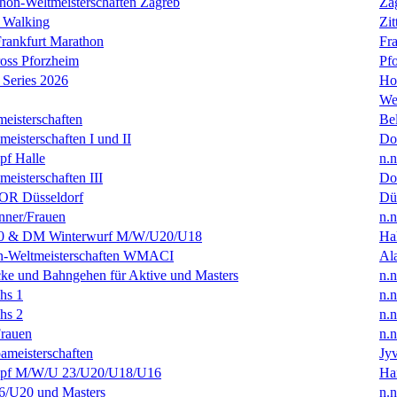
hon-Weltmeisterschaften Zagreb
Za
 Walking
Zit
rankfurt Marathon
Fra
oss Pforzheim
Pf
Series 2026
Ho
We
eisterschaften
Bel
isterschaften I und II
Do
f Halle
n.n
isterschaften III
Do
R Düsseldorf
Dü
ner/Frauen
n.n
0 & DM Winterwurf M/W/U20/U18
Hal
en-Weltmeisterschaften WMACI
Al
ke und Bahngehen für Aktive und Masters
n.n
hs 1
n.n
hs 2
n.n
rauen
n.n
ameisterschaften
Jyv
f M/W/U 23/U20/U18/U16
Ha
/U20 und Masters
n.n