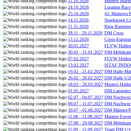
11.10.2026
Masters Marat
24.10.2026
Lusatian Race
25.10.2026
43. Mainova F
14.11.2026
Sparkassen Cr
21.11.2026
Ring Running 
28.11
-
29.11.2026
DM Cross
13.12.2026
Cross-Europam
30.01.2027
FLVW Hallenme
30.01
-
31.01.2027
DM Mehrkamp
07.02.2027
FLVW Hallenme
13.02.2027
ISTAF INDOO
19.02
-
21.02.2027
DM Halle Män
26.02
-
28.02.2027
DM Halle U2
18.03
-
26.03.2027
Masters Hall
01.05.2027
DM Langstrec
02.07
-
04.07.2027
DM Nachwuc
09.07
-
11.07.2027
DM Nachwuc
30.07
-
01.08.2027
DM Männer/F
11.08
-
21.08.2027
Masters Europ
27.08
-
29.08.2027
DM Mehrkamp
11.09
-
12.09.2027
Team DM U16