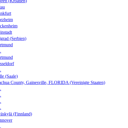
greb (Kroatien)
tau
nkfurt
orzheim
ckenheim
instadt
grad (Serbien)
rtmund
.
rtmund
sseldorf
.
le (Saale)
achua County, Gainesville, FLORIDA (Vereinigte Staaten)
.
.
.
.
äskylä (Finnland)
nnover
.