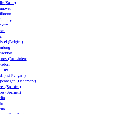
le (Saale)
nnover
ilbronn
fenburg
ckum
sel
er
ssel (Belgien)
mburg
sseldorf
șnov (Rumänien)
isdorf
nster
dapest (Ungarn)
penhagen (Dänemark)
es (Spanien)
es (Spanien)
lin
ln
lin