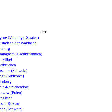
Ort
ene (Vereinigte Staaten)
ustadt an der Waldnaab
mburg
rmingham (Großbritannien)
d Vilbel
eibrücken
usanne (Schweiz)
egu (Südkorea)
fenburg
rlin-Reinickendorf
orzow (Polen)
ungstadt
ssau-Roßlau
rich (Schweiz)