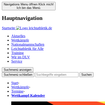
Navigations Menu öffnen
Klick mich!
Ich bin das Menü.
Hauptnavigation
Startseite
Aktuelles
Wettkämpfe
Nationalmannschaften
Leichtathletik für Alle
Training
Wir im DLV
Service
Suchmenü anzeigen
Suchmenü schließen
Suchen
Start
›
Wettkämpfe
›
Termine
›
Wettkampf-Kalender