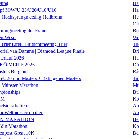
ting
Hal
f M/W/U 23/U20/U18/U16
Ha
es Hochsprungmeeting Heilbronn
He
Of
prungmeeting der Frauen
Be
en Wesel
We
Trier Eifel - Flutlichtmeeting Trier
Tri
orial van Damme | Diamond League Finale
Brü
erlauf 2026
Ha
 KÖ MEILE 2026
Dü
ers Berglauf
Râ
U20 und Masters + Bahngehen Masters
Tro
k-Münster-Marathon
Mü
mpionships
Bu
WM
Ko
isterschaften
Am
m Weltmeisterschaften
Am
IN-MARATHON
Ber
Köln Marathon
Kö
enpost Great 10K
Ber