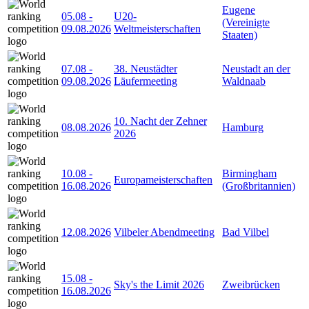
Eugene
05.08
-
U20-
(Vereinigte
09.08.2026
Weltmeisterschaften
Staaten)
07.08
-
38. Neustädter
Neustadt an der
09.08.2026
Läufermeeting
Waldnaab
10. Nacht der Zehner
08.08.2026
Hamburg
2026
10.08
-
Birmingham
Europameisterschaften
16.08.2026
(Großbritannien)
12.08.2026
Vilbeler Abendmeeting
Bad Vilbel
15.08
-
Sky's the Limit 2026
Zweibrücken
16.08.2026