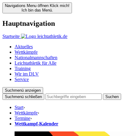
Navigations Menu öffnen
Klick mich!
Ich bin das Menü.
Hauptnavigation
Startseite
Aktuelles
Wettkämpfe
Nationalmannschaften
Leichtathletik für Alle
Training
Wir im DLV
Service
Suchmenü anzeigen
Suchmenü schließen
Suchen
Start
›
Wettkämpfe
›
Termine
›
Wettkampf-Kalender