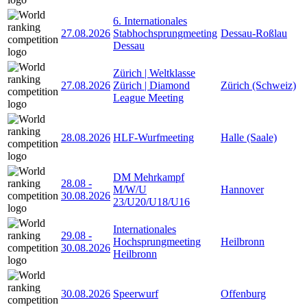
6. Internationales
27.08.2026
Stabhochsprungmeeting
Dessau-Roßlau
Dessau
Zürich | Weltklasse
27.08.2026
Zürich | Diamond
Zürich (Schweiz)
League Meeting
28.08.2026
HLF-Wurfmeeting
Halle (Saale)
DM Mehrkampf
28.08
-
M/W/U
Hannover
30.08.2026
23/U20/U18/U16
Internationales
29.08
-
Hochsprungmeeting
Heilbronn
30.08.2026
Heilbronn
30.08.2026
Speerwurf
Offenburg