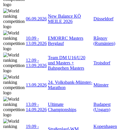
New Balance KÖ
06.09.2026
Düsseldorf
MEILE 2026
10.09
-
EMORRC Masters
Râșnov
13.09.2026
Berglauf
(Rumänien)
Team DM U16/U20
12.09
-
und Masters +
Troisdorf
13.09.2026
Bahngehen Masters
24. Volksbank-Münster-
13.09.2026
Münster
Marathon
13.09
-
Ultimate
Budapest
14.09.2026
Championships
(Ungarn)
19.09
-
Kopenhagen
Straßenlauf-WM