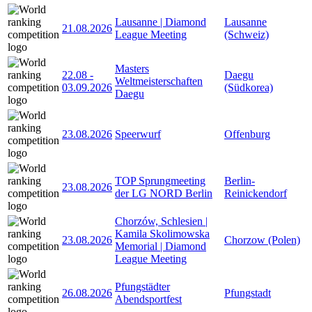
Lausanne | Diamond
Lausanne
21.08.2026
League Meeting
(Schweiz)
Masters
22.08
-
Daegu
Weltmeisterschaften
03.09.2026
(Südkorea)
Daegu
23.08.2026
Speerwurf
Offenburg
TOP Sprungmeeting
Berlin-
23.08.2026
der LG NORD Berlin
Reinickendorf
Chorzów, Schlesien |
Kamila Skolimowska
23.08.2026
Chorzow (Polen)
Memorial | Diamond
League Meeting
Pfungstädter
26.08.2026
Pfungstadt
Abendsportfest