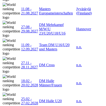
11.08
-
Masters
Jyväskylä
21.08.2027
Europameisterschaften
(Finnland)
DM Mehrkampf
27.08
-
M/W/U
Hannover
29.08.2027
23/U20/U18/U16
11.09
-
Team DM U16/U20
n.n.
12.09.2027
und Masters
27.11
-
DM Cross
n.n.
28.11.2027
18.02
-
DM Halle
n.n.
20.02.2028
Männer/Frauen
25.02
-
DM Halle U20
n.n.
27.02.2028