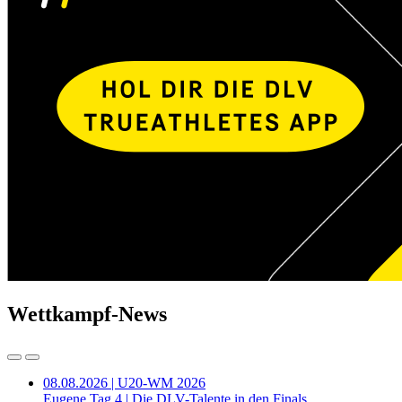
Wettkampf-News
08.08.2026 | U20-WM 2026
Eugene Tag 4 | Die DLV-Talente in den Finals