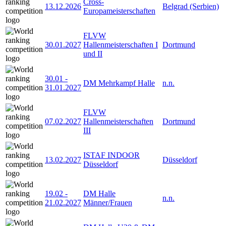
Cross-
13.12.2026
Belgrad (Serbien)
Europameisterschaften
FLVW
30.01.2027
Hallenmeisterschaften I
Dortmund
und II
30.01
-
DM Mehrkampf Halle
n.n.
31.01.2027
FLVW
07.02.2027
Hallenmeisterschaften
Dortmund
III
ISTAF INDOOR
13.02.2027
Düsseldorf
Düsseldorf
19.02
-
DM Halle
n.n.
21.02.2027
Männer/Frauen