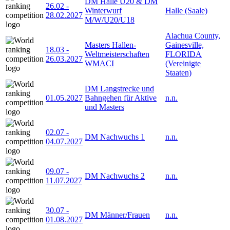
DM Halle U20 & DM
26.02
-
Winterwurf
Halle (Saale)
28.02.2027
M/W/U20/U18
Alachua County,
Masters Hallen-
Gainesville,
18.03
-
Weltmeisterschaften
FLORIDA
26.03.2027
WMACI
(Vereinigte
Staaten)
DM Langstrecke und
01.05.2027
Bahngehen für Aktive
n.n.
und Masters
02.07
-
DM Nachwuchs 1
n.n.
04.07.2027
09.07
-
DM Nachwuchs 2
n.n.
11.07.2027
30.07
-
DM Männer/Frauen
n.n.
01.08.2027