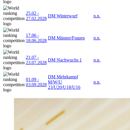
25.02
-
DM Winterwurf
n.n.
27.02.2028
17.06
-
DM Männer/Frauen
n.n.
18.06.2028
21.07
-
DM Nachwuchs 1
n.n.
23.07.2028
DM Mehrkampf
01.09
-
M/W/U
n.n.
03.09.2028
23/U20/U18/U16