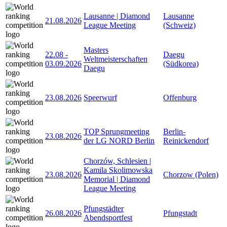
Lausanne | Diamond
Lausanne
21.08.2026
League Meeting
(Schweiz)
Masters
22.08
-
Daegu
Weltmeisterschaften
03.09.2026
(Südkorea)
Daegu
23.08.2026
Speerwurf
Offenburg
TOP Sprungmeeting
Berlin-
23.08.2026
der LG NORD Berlin
Reinickendorf
Chorzów, Schlesien |
Kamila Skolimowska
23.08.2026
Chorzow (Polen)
Memorial | Diamond
League Meeting
Pfungstädter
26.08.2026
Pfungstadt
Abendsportfest