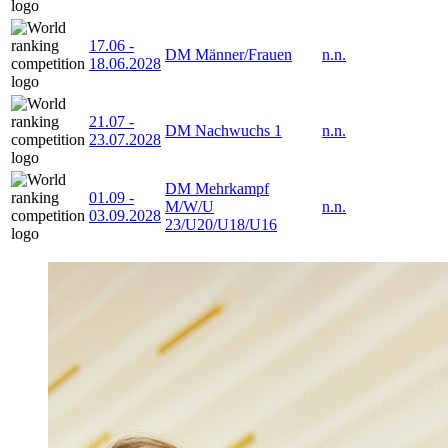
17.06
-
DM Männer/Frauen
n.n.
18.06.2028
21.07
-
DM Nachwuchs 1
n.n.
23.07.2028
DM Mehrkampf
01.09
-
M/W/U
n.n.
03.09.2028
23/U20/U18/U16