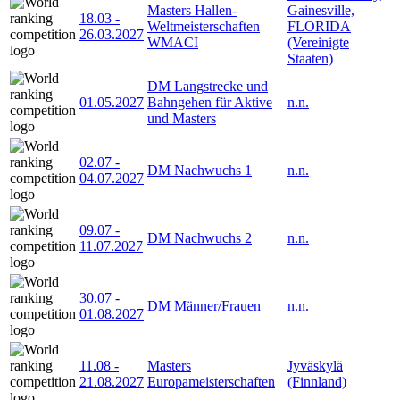
Masters Hallen-
Gainesville,
18.03
-
Weltmeisterschaften
FLORIDA
26.03.2027
WMACI
(Vereinigte
Staaten)
DM Langstrecke und
01.05.2027
Bahngehen für Aktive
n.n.
und Masters
02.07
-
DM Nachwuchs 1
n.n.
04.07.2027
09.07
-
DM Nachwuchs 2
n.n.
11.07.2027
30.07
-
DM Männer/Frauen
n.n.
01.08.2027
11.08
-
Masters
Jyväskylä
21.08.2027
Europameisterschaften
(Finnland)