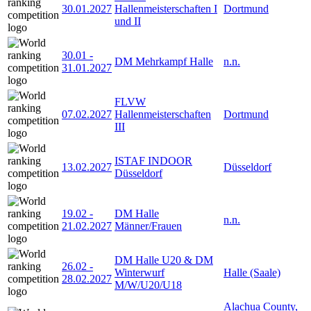
30.01.2027
Hallenmeisterschaften I
Dortmund
und II
30.01
-
DM Mehrkampf Halle
n.n.
31.01.2027
FLVW
07.02.2027
Hallenmeisterschaften
Dortmund
III
ISTAF INDOOR
13.02.2027
Düsseldorf
Düsseldorf
19.02
-
DM Halle
n.n.
21.02.2027
Männer/Frauen
DM Halle U20 & DM
26.02
-
Winterwurf
Halle (Saale)
28.02.2027
M/W/U20/U18
Alachua County,