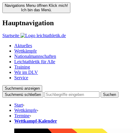
Navigations Menu öffnen
Klick mich!
Ich bin das Menü.
Hauptnavigation
Startseite
Aktuelles
Wettkämpfe
Nationalmannschaften
Leichtathletik für Alle
Training
Wir im DLV
Service
Suchmenü anzeigen
Suchmenü schließen
Suchen
Start
›
Wettkämpfe
›
Termine
›
Wettkampf-Kalender