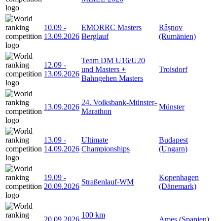
10.09
-
EMORRC Masters
Râșnov
13.09.2026
Berglauf
(Rumänien)
Team DM U16/U20
12.09
-
und Masters +
Troisdorf
13.09.2026
Bahngehen Masters
24. Volksbank-Münster-
13.09.2026
Münster
Marathon
13.09
-
Ultimate
Budapest
14.09.2026
Championships
(Ungarn)
19.09
-
Kopenhagen
Straßenlauf-WM
20.09.2026
(Dänemark)
100 km
20.09.2026
Ames (Spanien)