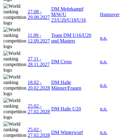
DM Mehrkampf
27.08
-
M/W/U
Hannover
29.08.2027
23/U20/U18/U16
11.09
-
Team DM U16/U20
n.n.
12.09.2027
und Masters
27.11
-
DM Cross
n.n.
28.11.2027
18.02
-
DM Halle
n.n.
20.02.2028
Männer/Frauen
25.02
-
DM Halle U20
n.n.
27.02.2028
25.02
-
DM Winterwurf
n.n.
27.02.2028