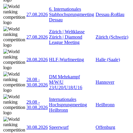
6. Internationales
27.08.2026
Stabhochsprungmeeting
Dessau-Roßlau
Dessau
Zürich | Weltklasse
27.08.2026
Zürich | Diamond
Zürich (Schweiz)
League Meeting
28.08.2026
HLF-Wurfmeeting
Halle (Saale)
DM Mehrkampf
28.08
-
M/W/U
Hannover
30.08.2026
23/U20/U18/U16
Internationales
29.08
-
Hochsprungmeeting
Heilbronn
30.08.2026
Heilbronn
30.08.2026
Speerwurf
Offenburg