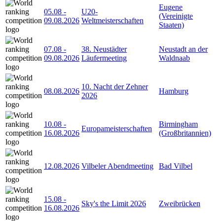
Eugene
05.08
-
U20-
(Vereinigte
09.08.2026
Weltmeisterschaften
Staaten)
07.08
-
38. Neustädter
Neustadt an der
09.08.2026
Läufermeeting
Waldnaab
10. Nacht der Zehner
08.08.2026
Hamburg
2026
10.08
-
Birmingham
Europameisterschaften
16.08.2026
(Großbritannien)
12.08.2026
Vilbeler Abendmeeting
Bad Vilbel
15.08
-
Sky's the Limit 2026
Zweibrücken
16.08.2026