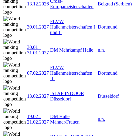
Cross-
13.12.2026
Belgrad (Serbien)
Europameisterschaften
FLVW
30.01.2027
Hallenmeisterschaften I
Dortmund
und II
30.01
-
DM Mehrkampf Halle
n.n.
31.01.2027
FLVW
07.02.2027
Hallenmeisterschaften
Dortmund
III
ISTAF INDOOR
13.02.2027
Düsseldorf
Düsseldorf
19.02
-
DM Halle
n.n.
21.02.2027
Männer/Frauen