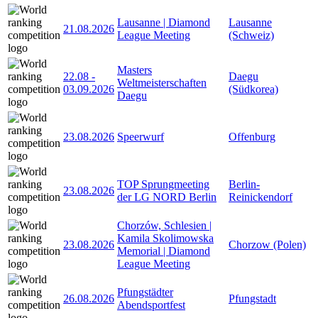
Lausanne | Diamond
Lausanne
21.08.2026
League Meeting
(Schweiz)
Masters
22.08
-
Daegu
Weltmeisterschaften
03.09.2026
(Südkorea)
Daegu
23.08.2026
Speerwurf
Offenburg
TOP Sprungmeeting
Berlin-
23.08.2026
der LG NORD Berlin
Reinickendorf
Chorzów, Schlesien |
Kamila Skolimowska
23.08.2026
Chorzow (Polen)
Memorial | Diamond
League Meeting
Pfungstädter
26.08.2026
Pfungstadt
Abendsportfest