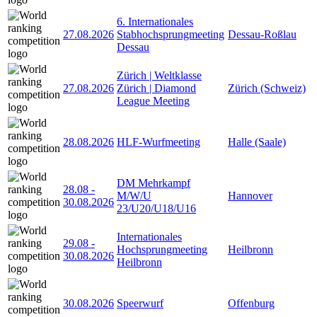
6. Internationales
27.08.2026
Stabhochsprungmeeting
Dessau-Roßlau
Dessau
Zürich | Weltklasse
27.08.2026
Zürich | Diamond
Zürich (Schweiz)
League Meeting
28.08.2026
HLF-Wurfmeeting
Halle (Saale)
DM Mehrkampf
28.08
-
M/W/U
Hannover
30.08.2026
23/U20/U18/U16
Internationales
29.08
-
Hochsprungmeeting
Heilbronn
30.08.2026
Heilbronn
30.08.2026
Speerwurf
Offenburg