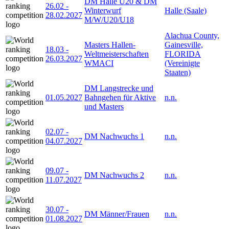
DM Halle U20 & DM
26.02
-
Winterwurf
Halle (Saale)
28.02.2027
M/W/U20/U18
Alachua County,
Masters Hallen-
Gainesville,
18.03
-
Weltmeisterschaften
FLORIDA
26.03.2027
WMACI
(Vereinigte
Staaten)
DM Langstrecke und
01.05.2027
Bahngehen für Aktive
n.n.
und Masters
02.07
-
DM Nachwuchs 1
n.n.
04.07.2027
09.07
-
DM Nachwuchs 2
n.n.
11.07.2027
30.07
-
DM Männer/Frauen
n.n.
01.08.2027