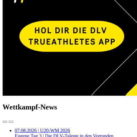
Wettkampf-News
07.08.2026 | U20-WM 2026
Eugene Tag 3 | Die DLV-Talente in den Vorrunden