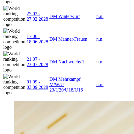
25.02
-
DM Winterwurf
n.n.
27.02.2028
17.06
-
DM Männer/Frauen
n.n.
18.06.2028
21.07
-
DM Nachwuchs 1
n.n.
23.07.2028
DM Mehrkampf
01.09
-
M/W/U
n.n.
03.09.2028
23/U20/U18/U16