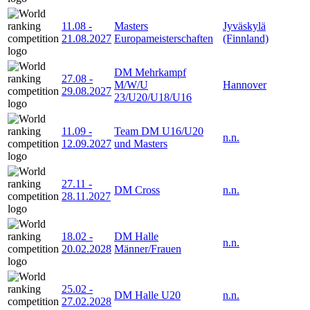
11.08
-
Masters
Jyväskylä
21.08.2027
Europameisterschaften
(Finnland)
DM Mehrkampf
27.08
-
M/W/U
Hannover
29.08.2027
23/U20/U18/U16
11.09
-
Team DM U16/U20
n.n.
12.09.2027
und Masters
27.11
-
DM Cross
n.n.
28.11.2027
18.02
-
DM Halle
n.n.
20.02.2028
Männer/Frauen
25.02
-
DM Halle U20
n.n.
27.02.2028