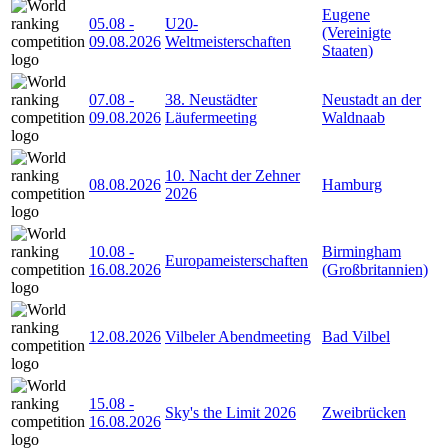
Eugene
05.08
-
U20-
(Vereinigte
09.08.2026
Weltmeisterschaften
Staaten)
07.08
-
38. Neustädter
Neustadt an der
09.08.2026
Läufermeeting
Waldnaab
10. Nacht der Zehner
08.08.2026
Hamburg
2026
10.08
-
Birmingham
Europameisterschaften
16.08.2026
(Großbritannien)
12.08.2026
Vilbeler Abendmeeting
Bad Vilbel
15.08
-
Sky's the Limit 2026
Zweibrücken
16.08.2026