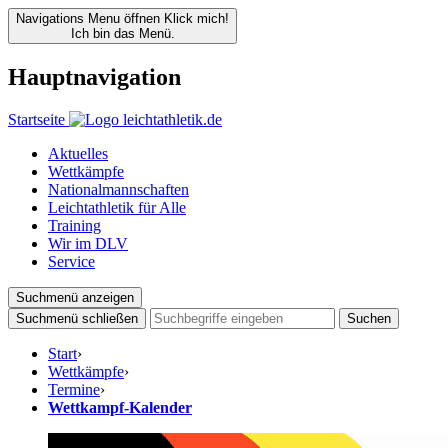
Navigations Menu öffnen
Klick mich!
Ich bin das Menü.
Hauptnavigation
Startseite
Aktuelles
Wettkämpfe
Nationalmannschaften
Leichtathletik für Alle
Training
Wir im DLV
Service
Suchmenü anzeigen
Suchmenü schließen
Suchen
Start
›
Wettkämpfe
›
Termine
›
Wettkampf-Kalender