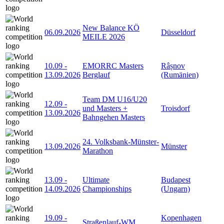
New Balance KÖ
06.09.2026
Düsseldorf
MEILE 2026
10.09
-
EMORRC Masters
Râșnov
13.09.2026
Berglauf
(Rumänien)
Team DM U16/U20
12.09
-
und Masters +
Troisdorf
13.09.2026
Bahngehen Masters
24. Volksbank-Münster-
13.09.2026
Münster
Marathon
13.09
-
Ultimate
Budapest
14.09.2026
Championships
(Ungarn)
19.09
-
Kopenhagen
Straßenlauf-WM