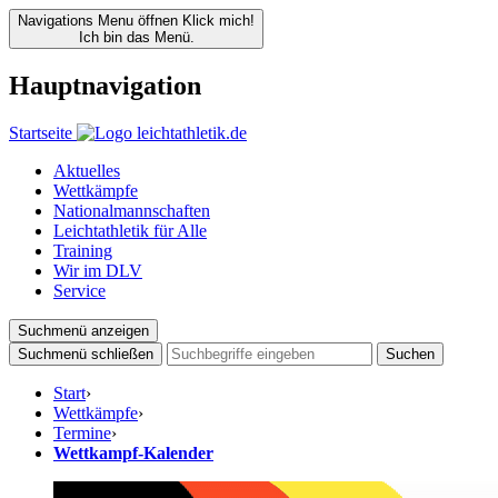
Navigations Menu öffnen
Klick mich!
Ich bin das Menü.
Hauptnavigation
Startseite
Aktuelles
Wettkämpfe
Nationalmannschaften
Leichtathletik für Alle
Training
Wir im DLV
Service
Suchmenü anzeigen
Suchmenü schließen
Suchen
Start
›
Wettkämpfe
›
Termine
›
Wettkampf-Kalender