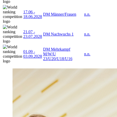
17.06
-
DM Männer/Frauen
n.n.
18.06.2028
21.07
-
DM Nachwuchs 1
n.n.
23.07.2028
DM Mehrkampf
01.09
-
M/W/U
n.n.
03.09.2028
23/U20/U18/U16