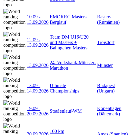
10.09
-
EMORRC Masters
Râșnov
13.09.2026
Berglauf
(Rumänien)
Team DM U16/U20
12.09
-
und Masters +
Troisdorf
13.09.2026
Bahngehen Masters
24. Volksbank-Münster-
13.09.2026
Münster
Marathon
13.09
-
Ultimate
Budapest
14.09.2026
Championships
(Ungarn)
19.09
-
Kopenhagen
Straßenlauf-WM
20.09.2026
(Dänemark)
100 km
20.09.2026
Ames (Spanien)