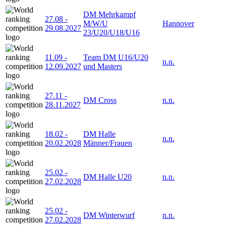
DM Mehrkampf
27.08
-
M/W/U
Hannover
29.08.2027
23/U20/U18/U16
11.09
-
Team DM U16/U20
n.n.
12.09.2027
und Masters
27.11
-
DM Cross
n.n.
28.11.2027
18.02
-
DM Halle
n.n.
20.02.2028
Männer/Frauen
25.02
-
DM Halle U20
n.n.
27.02.2028
25.02
-
DM Winterwurf
n.n.
27.02.2028