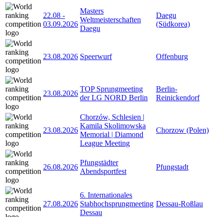
Masters
22.08
-
Daegu
Weltmeisterschaften
03.09.2026
(Südkorea)
Daegu
23.08.2026
Speerwurf
Offenburg
TOP Sprungmeeting
Berlin-
23.08.2026
der LG NORD Berlin
Reinickendorf
Chorzów, Schlesien |
Kamila Skolimowska
23.08.2026
Chorzow (Polen)
Memorial | Diamond
League Meeting
Pfungstädter
26.08.2026
Pfungstadt
Abendsportfest
6. Internationales
27.08.2026
Stabhochsprungmeeting
Dessau-Roßlau
Dessau