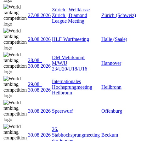
Zürich | Weltklasse
27.08.2026
Zürich | Diamond
Zürich (Schweiz)
League Meeting
28.08.2026
HLF-Wurfmeeting
Halle (Saale)
DM Mehrkampf
28.08
-
M/W/U
Hannover
30.08.2026
23/U20/U18/U16
Internationales
29.08
-
Hochsprungmeeting
Heilbronn
30.08.2026
Heilbronn
30.08.2026
Speerwurf
Offenburg
26.
30.08.2026
Stabhochsprungmeeting
Beckum
der Frauen