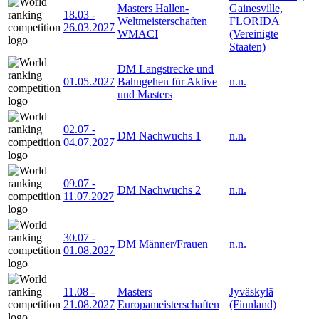
Masters Hallen-
Gainesville,
18.03
-
Weltmeisterschaften
FLORIDA
26.03.2027
WMACI
(Vereinigte
Staaten)
DM Langstrecke und
01.05.2027
Bahngehen für Aktive
n.n.
und Masters
02.07
-
DM Nachwuchs 1
n.n.
04.07.2027
09.07
-
DM Nachwuchs 2
n.n.
11.07.2027
30.07
-
DM Männer/Frauen
n.n.
01.08.2027
11.08
-
Masters
Jyväskylä
21.08.2027
Europameisterschaften
(Finnland)