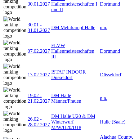
30.01.2027
Hallenmeisterschaften I
Dortmund
und II
30.01
-
DM Mehrkampf Halle
n.n.
31.01.2027
FLVW
07.02.2027
Hallenmeisterschaften
Dortmund
III
ISTAF INDOOR
13.02.2027
Düsseldorf
Düsseldorf
19.02
-
DM Halle
n.n.
21.02.2027
Männer/Frauen
DM Halle U20 & DM
26.02
-
Winterwurf
Halle (Saale)
28.02.2027
M/W/U20/U18
Alachua County,