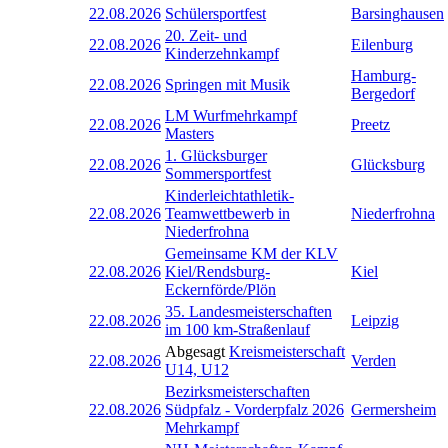
22.08.2026
Schülersportfest
Barsinghausen
20. Zeit- und
22.08.2026
Eilenburg
Kinderzehnkampf
Hamburg-
22.08.2026
Springen mit Musik
Bergedorf
LM Wurfmehrkampf
22.08.2026
Preetz
Masters
1. Glücksburger
22.08.2026
Glücksburg
Sommersportfest
Kinderleichtathletik-
22.08.2026
Teamwettbewerb in
Niederfrohna
Niederfrohna
Gemeinsame KM der KLV
22.08.2026
Kiel/Rendsburg-
Kiel
Eckernförde/Plön
35. Landesmeisterschaften
22.08.2026
Leipzig
im 100 km-Straßenlauf
Abgesagt
Kreismeisterschaft
22.08.2026
Verden
U14, U12
Bezirksmeisterschaften
22.08.2026
Südpfalz - Vorderpfalz 2026
Germersheim
Mehrkampf