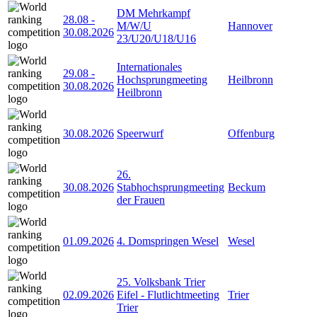
DM Mehrkampf
28.08
-
M/W/U
Hannover
30.08.2026
23/U20/U18/U16
Internationales
29.08
-
Hochsprungmeeting
Heilbronn
30.08.2026
Heilbronn
30.08.2026
Speerwurf
Offenburg
26.
30.08.2026
Stabhochsprungmeeting
Beckum
der Frauen
01.09.2026
4. Domspringen Wesel
Wesel
25. Volksbank Trier
02.09.2026
Eifel - Flutlichtmeeting
Trier
Trier