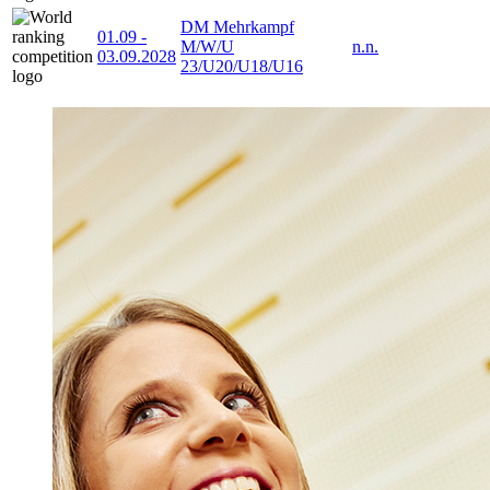
DM Mehrkampf
01.09
-
M/W/U
n.n.
03.09.2028
23/U20/U18/U16