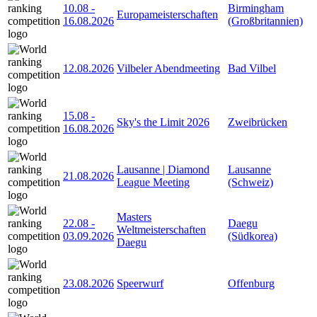
10.08
-
Birmingham
Europameisterschaften
16.08.2026
(Großbritannien)
12.08.2026
Vilbeler Abendmeeting
Bad Vilbel
15.08
-
Sky's the Limit 2026
Zweibrücken
16.08.2026
Lausanne | Diamond
Lausanne
21.08.2026
League Meeting
(Schweiz)
Masters
22.08
-
Daegu
Weltmeisterschaften
03.09.2026
(Südkorea)
Daegu
23.08.2026
Speerwurf
Offenburg