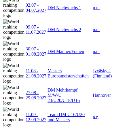
02.07
-
DM Nachwuchs 1
n.n.
04.07.2027
09.07
-
DM Nachwuchs 2
n.n.
11.07.2027
30.07
-
DM Männer/Frauen
n.n.
01.08.2027
11.08
-
Masters
Jyväskylä
21.08.2027
Europameisterschaften
(Finnland)
DM Mehrkampf
27.08
-
M/W/U
Hannover
29.08.2027
23/U20/U18/U16
11.09
-
Team DM U16/U20
n.n.
12.09.2027
und Masters