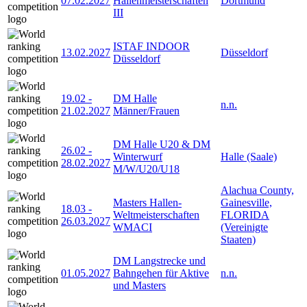
07.02.2027
Hallenmeisterschaften
Dortmund
III
ISTAF INDOOR
13.02.2027
Düsseldorf
Düsseldorf
19.02
-
DM Halle
n.n.
21.02.2027
Männer/Frauen
DM Halle U20 & DM
26.02
-
Winterwurf
Halle (Saale)
28.02.2027
M/W/U20/U18
Alachua County,
Masters Hallen-
Gainesville,
18.03
-
Weltmeisterschaften
FLORIDA
26.03.2027
WMACI
(Vereinigte
Staaten)
DM Langstrecke und
01.05.2027
Bahngehen für Aktive
n.n.
und Masters