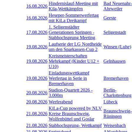
Hindernislauf-Meeting mit
Bad Neuenahr-
16.08.2026
Kila-Wettkämpfen
Ahrweiler
Heseper-Sommerwerfertag
16.08.2026
Geeste
mit KiLa Dreikampf
1. Seligenstädter
17.08.2026
Generationen Springen -
Seligenstadt
Stabhochsprung Meeting
Laufserie der LG Nordheide
19.08.2026
Winsen (Luhe)
um den Sparkassen-Cup 2
Kreismeisterschaften
19.08.2026
Mehrkampf (Kinder U12 +
Gelnhausen
U10)
Einladungswettkampf
19.08.2026
Werfertag in Serie in
Bremerhaven
Bremerhaven
Stadion-Quartett 2026 -
Berlin-
20.08.2026
3.000m
Charlottenburg
20.08.2026
Werferabend
Lübeck
KiLa-Cup powered by NLV
Braunschweig-
21.08.2026
Kreise Braunschweig,
Rüningen
Wolfenbüttel und Goslar
21.08.2026
Stabhochsprung- Wettkampf
Weisenbach
21.08.2026
Sprintabend
Altlandsberg