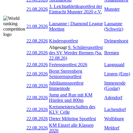
3. Leichtathletiksportfest der
21.08.2026
Munster
Eintracht Munster 2020 e.V.
Lausanne | Diamond League
Lausanne
21.08.2026
Meeting
(Schweiz)
22.08.2026
Kindersportfest
Delmenhorst
Abgesagt
9. Schülersportfest
22.08.2026
des SV Werder Bremen (Sa.
Bremen
22.08.26)
22.08.2026
Feriensportfest 2026
Langquaid
Bernt Sterrenberg
22.08.2026
Lingen (Ems)
Seniorensportfest
Jubiläumssportfest
Immenrode
22.08.2026
Immentode
(Goslar)
Jump and Run mit KM
22.08.2026
Adendorf
Hürden und 800m
Kreismeisterschaften des
22.08.2026
Lachendorf
KLV Celle
22.08.2026
Dieter Möhring Sportfest
Wolfsburg
KM Einzel alle Klassen
22.08.2026
Meldorf
2026