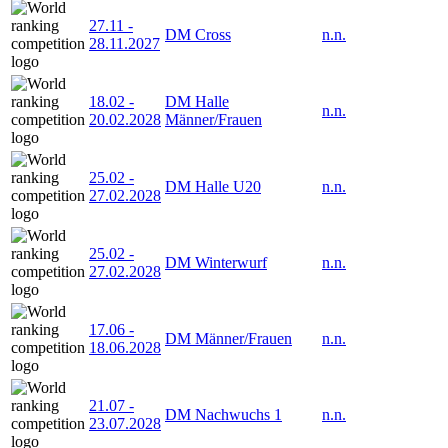
27.11
-
DM Cross
n.n.
28.11.2027
18.02
-
DM Halle
n.n.
20.02.2028
Männer/Frauen
25.02
-
DM Halle U20
n.n.
27.02.2028
25.02
-
DM Winterwurf
n.n.
27.02.2028
17.06
-
DM Männer/Frauen
n.n.
18.06.2028
21.07
-
DM Nachwuchs 1
n.n.
23.07.2028