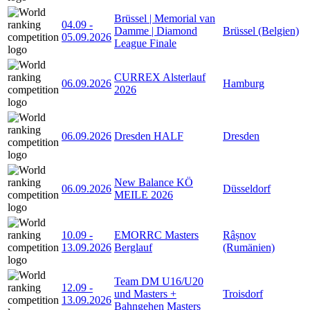
Brüssel | Memorial van
04.09
-
Damme | Diamond
Brüssel (Belgien)
05.09.2026
League Finale
CURREX Alsterlauf
06.09.2026
Hamburg
2026
06.09.2026
Dresden HALF
Dresden
New Balance KÖ
06.09.2026
Düsseldorf
MEILE 2026
10.09
-
EMORRC Masters
Râșnov
13.09.2026
Berglauf
(Rumänien)
Team DM U16/U20
12.09
-
und Masters +
Troisdorf
13.09.2026
Bahngehen Masters