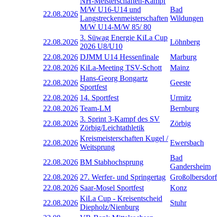
NH-Meisterschaften-Kampf
M/W U16-U14 und
Bad
22.08.2026
Langstreckenmeisterschaften
Wildungen
M/W U14-M/W 85/ 80
3. Süwag Energie KiLa Cup
22.08.2026
Löhnberg
2026 U8/U10
22.08.2026
DJMM U14 Hessenfinale
Marburg
22.08.2026
KiLa-Meeting TSV-Schott
Mainz
Hans-Georg Bongartz
22.08.2026
Geeste
Sportfest
22.08.2026
14. Sportfest
Urmitz
22.08.2026
Team-LM
Bernburg
3. Sprint 3-Kampf des SV
22.08.2026
Zörbig
Zörbig/Leichtathletik
Kreismeisterschaften Kugel /
22.08.2026
Ewersbach
Weitsprung
Bad
22.08.2026
BM Stabhochsprung
Gandersheim
22.08.2026
27. Werfer- und Springertag
Großolbersdorf
22.08.2026
Saar-Mosel Sportfest
Konz
KiLa Cup - Kreisentscheid
22.08.2026
Stuhr
Diepholz/Nienburg