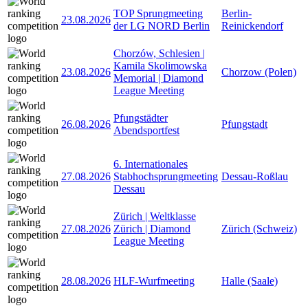
TOP Sprungmeeting
Berlin-
23.08.2026
der LG NORD Berlin
Reinickendorf
Chorzów, Schlesien |
Kamila Skolimowska
23.08.2026
Chorzow (Polen)
Memorial | Diamond
League Meeting
Pfungstädter
26.08.2026
Pfungstadt
Abendsportfest
6. Internationales
27.08.2026
Stabhochsprungmeeting
Dessau-Roßlau
Dessau
Zürich | Weltklasse
27.08.2026
Zürich | Diamond
Zürich (Schweiz)
League Meeting
28.08.2026
HLF-Wurfmeeting
Halle (Saale)