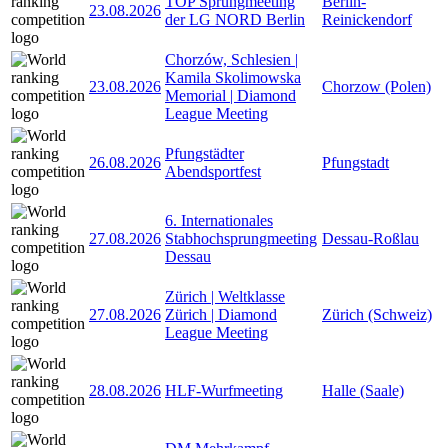
TOP Sprungmeeting
Berlin-
23.08.2026
der LG NORD Berlin
Reinickendorf
Chorzów, Schlesien |
Kamila Skolimowska
23.08.2026
Chorzow (Polen)
Memorial | Diamond
League Meeting
Pfungstädter
26.08.2026
Pfungstadt
Abendsportfest
6. Internationales
27.08.2026
Stabhochsprungmeeting
Dessau-Roßlau
Dessau
Zürich | Weltklasse
27.08.2026
Zürich | Diamond
Zürich (Schweiz)
League Meeting
28.08.2026
HLF-Wurfmeeting
Halle (Saale)