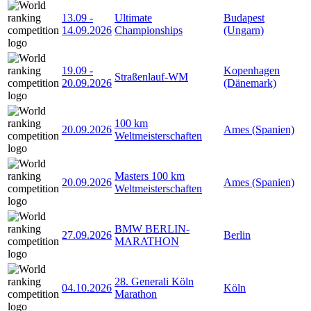
13.09
-
Ultimate
Budapest
14.09.2026
Championships
(Ungarn)
19.09
-
Kopenhagen
Straßenlauf-WM
20.09.2026
(Dänemark)
100 km
20.09.2026
Ames (Spanien)
Weltmeisterschaften
Masters 100 km
20.09.2026
Ames (Spanien)
Weltmeisterschaften
BMW BERLIN-
27.09.2026
Berlin
MARATHON
28. Generali Köln
04.10.2026
Köln
Marathon