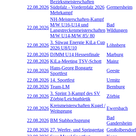
Bezirksmeisterschaften
22.08.2026
Südpfalz - Vorderpfalz 2026
Germersheim
Mehrkampf
NH-Meisterschaften-Kampf
M/W U16-U14 und
Bad
22.08.2026
Langstreckenmeisterschaften
Wildungen
M/W U14-M/W 85/ 80
3. Süwag Energie KiLa Cup
22.08.2026
Löhnberg
2026 U8/U10
22.08.2026
DJMM U14 Hessenfinale
Marburg
22.08.2026
KiLa-Meeting TSV-Schott
Mainz
Hans-Georg Bongartz
22.08.2026
Geeste
Sportfest
22.08.2026
14. Sportfest
Urmitz
22.08.2026
Team-LM
Bernburg
3. Sprint 3-Kampf des SV
22.08.2026
Zörbig
Zörbig/Leichtathletik
Kreismeisterschaften Kugel /
22.08.2026
Ewersbach
Weitsprung
Bad
22.08.2026
BM Stabhochsprung
Gandersheim
22.08.2026
27. Werfer- und Springertag
Großolbersdorf