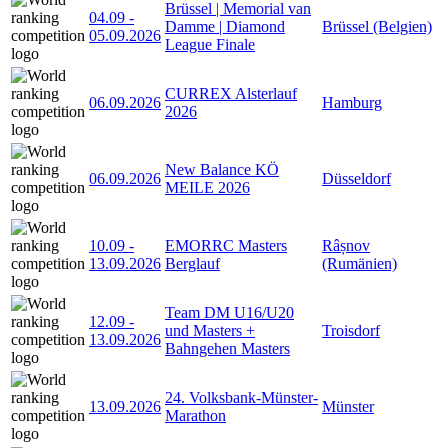
Brüssel | Memorial van
04.09
-
Damme | Diamond
Brüssel (Belgien)
05.09.2026
League Finale
CURREX Alsterlauf
06.09.2026
Hamburg
2026
New Balance KÖ
06.09.2026
Düsseldorf
MEILE 2026
10.09
-
EMORRC Masters
Râșnov
13.09.2026
Berglauf
(Rumänien)
Team DM U16/U20
12.09
-
und Masters +
Troisdorf
13.09.2026
Bahngehen Masters
24. Volksbank-Münster-
13.09.2026
Münster
Marathon