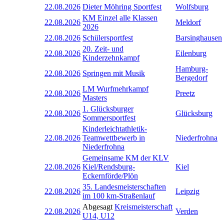
22.08.2026
Dieter Möhring Sportfest
Wolfsburg
KM Einzel alle Klassen
22.08.2026
Meldorf
2026
22.08.2026
Schülersportfest
Barsinghausen
20. Zeit- und
22.08.2026
Eilenburg
Kinderzehnkampf
Hamburg-
22.08.2026
Springen mit Musik
Bergedorf
LM Wurfmehrkampf
22.08.2026
Preetz
Masters
1. Glücksburger
22.08.2026
Glücksburg
Sommersportfest
Kinderleichtathletik-
22.08.2026
Teamwettbewerb in
Niederfrohna
Niederfrohna
Gemeinsame KM der KLV
22.08.2026
Kiel/Rendsburg-
Kiel
Eckernförde/Plön
35. Landesmeisterschaften
22.08.2026
Leipzig
im 100 km-Straßenlauf
Abgesagt
Kreismeisterschaft
22.08.2026
Verden
U14, U12