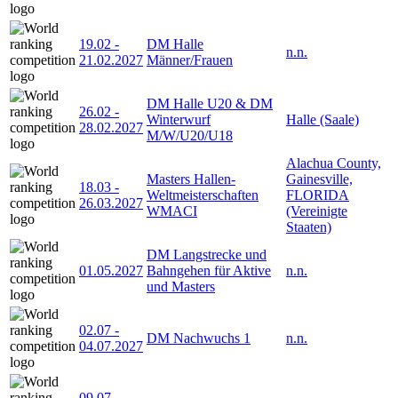
19.02
-
DM Halle
n.n.
21.02.2027
Männer/Frauen
DM Halle U20 & DM
26.02
-
Winterwurf
Halle (Saale)
28.02.2027
M/W/U20/U18
Alachua County,
Masters Hallen-
Gainesville,
18.03
-
Weltmeisterschaften
FLORIDA
26.03.2027
WMACI
(Vereinigte
Staaten)
DM Langstrecke und
01.05.2027
Bahngehen für Aktive
n.n.
und Masters
02.07
-
DM Nachwuchs 1
n.n.
04.07.2027
09.07
-