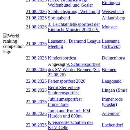
Rüningen
Wolfenbüttel und Goslar
21.08.2026
Stabhochsprung- Wettkampf
Weisenbach
21.08.2026
Sprintabend
Altlandsberg
3. Leichtathletiksportfest der
21.08.2026
Munster
Eintracht Munster 2020 e.V.
Lausanne | Diamond League
Lausanne
21.08.2026
Meeting
(Schweiz)
22.08.2026
Kindersportfest
Delmenhorst
Abgesagt
9. Schülersportfest
22.08.2026
des SV Werder Bremen (Sa.
Bremen
22.08.26)
22.08.2026
Feriensportfest 2026
Langquaid
Bernt Sterrenberg
22.08.2026
Lingen (Ems)
Seniorensportfest
Jubiläumssportfest
Immenrode
22.08.2026
Immentode
(Goslar)
Jump and Run mit KM
22.08.2026
Adendorf
Hürden und 800m
Kreismeisterschaften des
22.08.2026
Lachendorf
KLV Celle