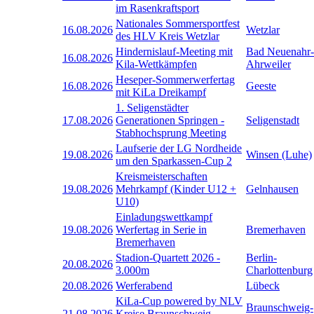
im Rasenkraftsport
Nationales Sommersportfest
16.08.2026
Wetzlar
des HLV Kreis Wetzlar
Hindernislauf-Meeting mit
Bad Neuenahr-
16.08.2026
Kila-Wettkämpfen
Ahrweiler
Heseper-Sommerwerfertag
16.08.2026
Geeste
mit KiLa Dreikampf
1. Seligenstädter
17.08.2026
Generationen Springen -
Seligenstadt
Stabhochsprung Meeting
Laufserie der LG Nordheide
19.08.2026
Winsen (Luhe)
um den Sparkassen-Cup 2
Kreismeisterschaften
19.08.2026
Mehrkampf (Kinder U12 +
Gelnhausen
U10)
Einladungswettkampf
19.08.2026
Werfertag in Serie in
Bremerhaven
Bremerhaven
Stadion-Quartett 2026 -
Berlin-
20.08.2026
3.000m
Charlottenburg
20.08.2026
Werferabend
Lübeck
KiLa-Cup powered by NLV
Braunschweig-
21.08.2026
Kreise Braunschweig,