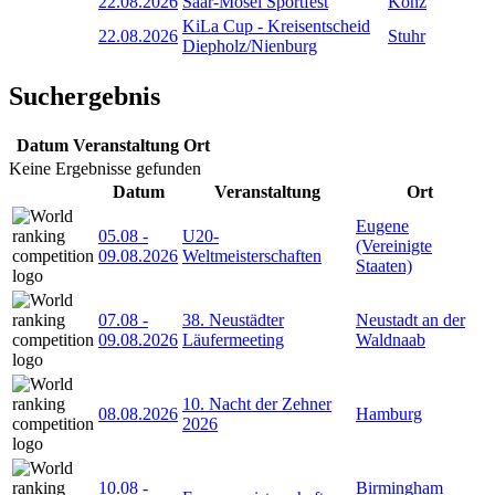
22.08.2026
Saar-Mosel Sportfest
Konz
KiLa Cup - Kreisentscheid
22.08.2026
Stuhr
Diepholz/Nienburg
Suchergebnis
Datum
Veranstaltung
Ort
Keine Ergebnisse gefunden
Datum
Veranstaltung
Ort
Eugene
05.08
-
U20-
(Vereinigte
09.08.2026
Weltmeisterschaften
Staaten)
07.08
-
38. Neustädter
Neustadt an der
09.08.2026
Läufermeeting
Waldnaab
10. Nacht der Zehner
08.08.2026
Hamburg
2026
10.08
-
Birmingham