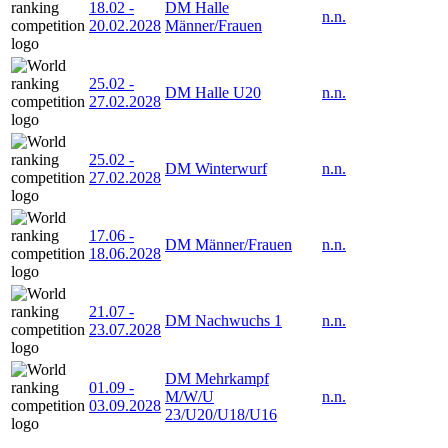
18.02
-
DM Halle
n.n.
20.02.2028
Männer/Frauen
25.02
-
DM Halle U20
n.n.
27.02.2028
25.02
-
DM Winterwurf
n.n.
27.02.2028
17.06
-
DM Männer/Frauen
n.n.
18.06.2028
21.07
-
DM Nachwuchs 1
n.n.
23.07.2028
DM Mehrkampf
01.09
-
M/W/U
n.n.
03.09.2028
23/U20/U18/U16