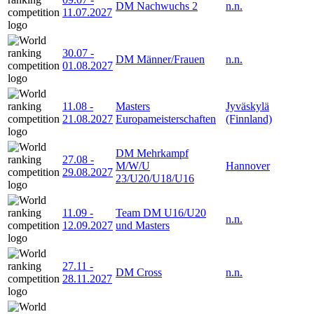
DM Nachwuchs 2
n.n.
11.07.2027
30.07
-
DM Männer/Frauen
n.n.
01.08.2027
11.08
-
Masters
Jyväskylä
21.08.2027
Europameisterschaften
(Finnland)
DM Mehrkampf
27.08
-
M/W/U
Hannover
29.08.2027
23/U20/U18/U16
11.09
-
Team DM U16/U20
n.n.
12.09.2027
und Masters
27.11
-
DM Cross
n.n.
28.11.2027