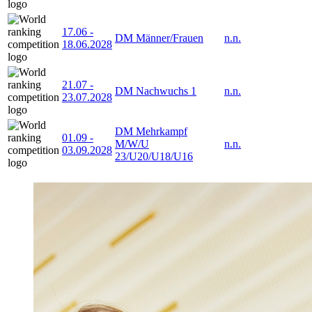
17.06
-
DM Männer/Frauen
n.n.
18.06.2028
21.07
-
DM Nachwuchs 1
n.n.
23.07.2028
DM Mehrkampf
01.09
-
M/W/U
n.n.
03.09.2028
23/U20/U18/U16