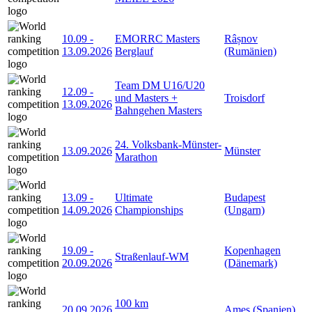
10.09
-
EMORRC Masters
Râșnov
13.09.2026
Berglauf
(Rumänien)
Team DM U16/U20
12.09
-
und Masters +
Troisdorf
13.09.2026
Bahngehen Masters
24. Volksbank-Münster-
13.09.2026
Münster
Marathon
13.09
-
Ultimate
Budapest
14.09.2026
Championships
(Ungarn)
19.09
-
Kopenhagen
Straßenlauf-WM
20.09.2026
(Dänemark)
100 km
20.09.2026
Ames (Spanien)