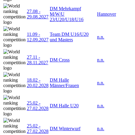
DM Mehrkampf
27.08
-
M/W/U
Hannover
29.08.2027
23/U20/U18/U16
11.09
-
Team DM U16/U20
n.n.
12.09.2027
und Masters
27.11
-
DM Cross
n.n.
28.11.2027
18.02
-
DM Halle
n.n.
20.02.2028
Männer/Frauen
25.02
-
DM Halle U20
n.n.
27.02.2028
25.02
-
DM Winterwurf
n.n.
27.02.2028