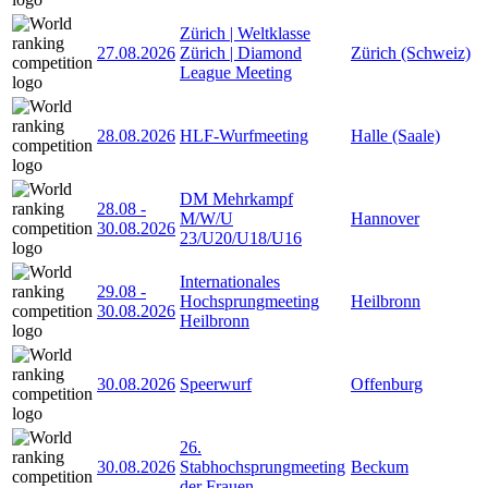
Zürich | Weltklasse
27.08.2026
Zürich | Diamond
Zürich (Schweiz)
League Meeting
28.08.2026
HLF-Wurfmeeting
Halle (Saale)
DM Mehrkampf
28.08
-
M/W/U
Hannover
30.08.2026
23/U20/U18/U16
Internationales
29.08
-
Hochsprungmeeting
Heilbronn
30.08.2026
Heilbronn
30.08.2026
Speerwurf
Offenburg
26.
30.08.2026
Stabhochsprungmeeting
Beckum
der Frauen