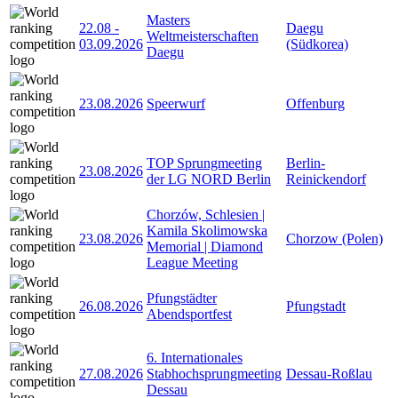
Masters
22.08
-
Daegu
Weltmeisterschaften
03.09.2026
(Südkorea)
Daegu
23.08.2026
Speerwurf
Offenburg
TOP Sprungmeeting
Berlin-
23.08.2026
der LG NORD Berlin
Reinickendorf
Chorzów, Schlesien |
Kamila Skolimowska
23.08.2026
Chorzow (Polen)
Memorial | Diamond
League Meeting
Pfungstädter
26.08.2026
Pfungstadt
Abendsportfest
6. Internationales
27.08.2026
Stabhochsprungmeeting
Dessau-Roßlau
Dessau