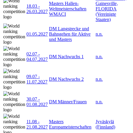
Masters Hallen-
Gainesville,
18.03
-
Weltmeisterschaften
FLORIDA
26.03.2027
WMACI
(Vereinigte
Staaten)
DM Langstrecke und
01.05.2027
Bahngehen für Aktive
n.n.
und Masters
02.07
-
DM Nachwuchs 1
n.n.
04.07.2027
09.07
-
DM Nachwuchs 2
n.n.
11.07.2027
30.07
-
DM Männer/Frauen
n.n.
01.08.2027
11.08
-
Masters
Jyväskylä
21.08.2027
Europameisterschaften
(Finnland)