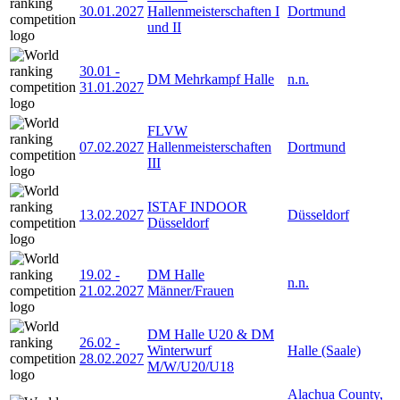
30.01.2027
Hallenmeisterschaften I
Dortmund
und II
30.01
-
DM Mehrkampf Halle
n.n.
31.01.2027
FLVW
07.02.2027
Hallenmeisterschaften
Dortmund
III
ISTAF INDOOR
13.02.2027
Düsseldorf
Düsseldorf
19.02
-
DM Halle
n.n.
21.02.2027
Männer/Frauen
DM Halle U20 & DM
26.02
-
Winterwurf
Halle (Saale)
28.02.2027
M/W/U20/U18
Alachua County,