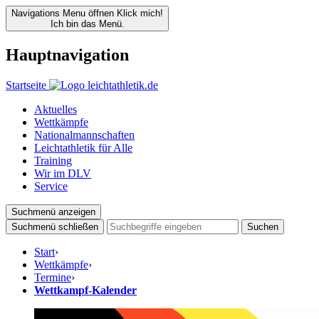
Navigations Menu öffnen
Klick mich!
Ich bin das Menü.
Hauptnavigation
Startseite
Aktuelles
Wettkämpfe
Nationalmannschaften
Leichtathletik für Alle
Training
Wir im DLV
Service
Suchmenü anzeigen
Suchmenü schließen
Suchen
Start
›
Wettkämpfe
›
Termine
›
Wettkampf-Kalender